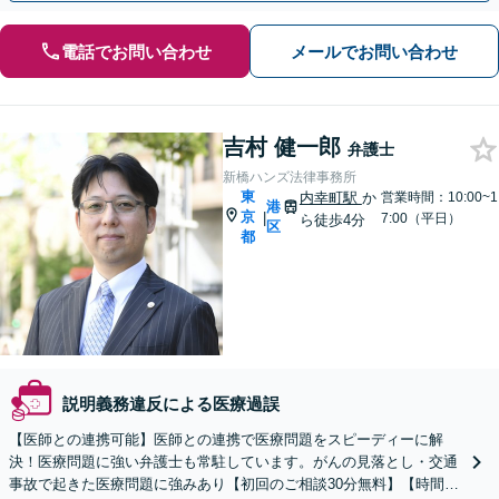
電話でお問い合わせ
メールでお問い合わせ
吉村 健一郎
弁護士
新橋ハンズ法律事務所
東
内幸町駅
か
営業時間：10:00~1
港
京
|
7:00（平日）
ら徒歩4分
区
都
説明義務違反による医療過誤
【医師との連携可能】医師との連携で医療問題をスピーディーに解
決！医療問題に強い弁護士も常駐しています。がんの見落とし・交通
事故で起きた医療問題に強みあり【初回のご相談30分無料】【時間