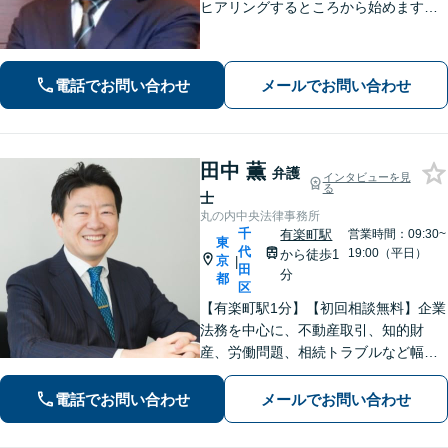
ヒアリングするところから始めます。
ニーズや案件の事情に応じ、当該事案
に適したアレンジをいたします。共に
歩み、解決までの道を拓きましょう。
電話でお問い合わせ
メールでお問い合わせ
田中 薫
弁護
インタビューを見
る
士
丸の内中央法律事務所
千
有楽町駅
営業時間：09:30~
東
代
19:00（平日）
から徒歩1
京
|
田
分
都
区
【有楽町駅1分】【初回相談無料】企業
法務を中心に、不動産取引、知的財
産、労働問題、相続トラブルなど幅広
く対応しています。税理士や司法書士
などの他士業との連携によりワンスト
電話でお問い合わせ
メールでお問い合わせ
ップ対応も可能です。まずはお気軽に
ご相談ください。【WEB面談可】