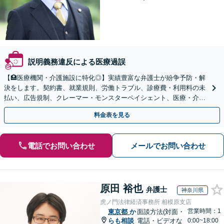
説明義務違反による医療過誤
【🏥医療機関・介護施設に特化◎】実績豊富な弁護士が紛争予防・解
決をします。契約書、就業規則、労働トラブル、診療費・利用料の未
払い、広告規制、クレーマー・モンスターペイシェント、医療・介護
事故などに対応【顧問契約あり】
料金表を見る
電話でお問い合わせ
メールでお問い合わせ
原田 裕也
弁護士
神奈川県
虎ノ門法律経済事務所 相模原支店
営業時間：1
東京都
か
面談方法(対面・
らも相談
電話・ビデオな
0:00~18:00