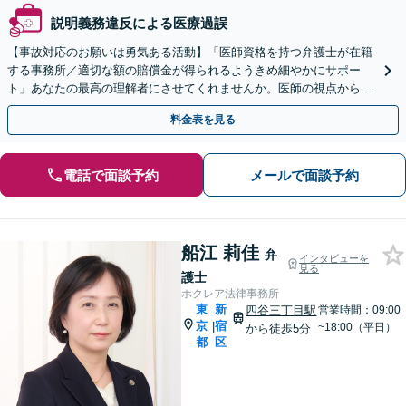
説明義務違反による医療過誤
【事故対応のお願いは勇気ある活動】「医師資格を持つ弁護士が在籍
する事務所／適切な額の賠償金が得られるようきめ細やかにサポー
ト」あなたの最高の理解者にさせてくれませんか。医師の視点から見
た医療事故のサポート【着手金無料あり】
料金表を見る
電話で面談予約
メールで面談予約
船江 莉佳
弁
インタビューを
見る
護士
ホクレア法律事務所
東
新
四谷三丁目駅
営業時間：09:00
京
宿
|
~18:00（平日）
から徒歩5分
都
区