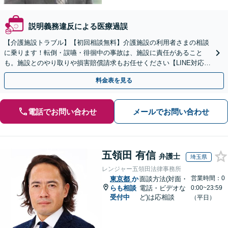
説明義務違反による医療過誤
【介護施設トラブル】【初回相談無料】介護施設の利用者さまの相談
に乗ります！転倒・誤嚥・徘徊中の事故は、施設に責任があること
も。施設とのやり取りや損害賠償請求もお任せください【LINE対応
可】【夜間・休日面談可】【関東エリア対応】
料金表を見る
電話でお問い合わせ
メールでお問い合わせ
五領田 有信
弁護士
埼玉県
レンジャー五領田法律事務所
営業時間：0
東京都
か
面談方法(対面・
らも相談
電話・ビデオな
0:00~23:59
受付中
ど)は応相談
（平日）