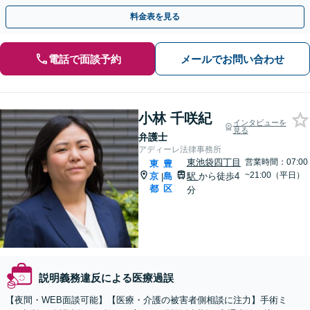
払い、従業員とのトラブルなど【休日・夜間相談可】
料金表を見る
電話で面談予約
メールでお問い合わせ
小林 千咲紀
インタビューを
見る
弁護士
アディーレ法律事務所
東池袋四丁目
営業時間：07:00
東
豊
~21:00（平日）
京
島
駅
から徒歩4
|
都
区
分
説明義務違反による医療過誤
【夜間・WEB面談可能】【医療・介護の被害者側相談に注力】手術ミ