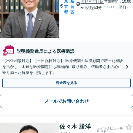
東
新
四谷三丁目駅
営業時間：10:00
京
宿
|
~22:00（平日）
から徒歩3分
都
区
説明義務違反による医療過誤
【出張相談対応】【土日祝日対応】 医療機関の法律顧問で培った経験
を活かし、困難な医療問題にも積極的に取り組み、依頼者さまの心に
寄り添った解決を目指します。
料金表を見る
メールでお問い合わせ
佐々木 勝洋
インタビューを
見る