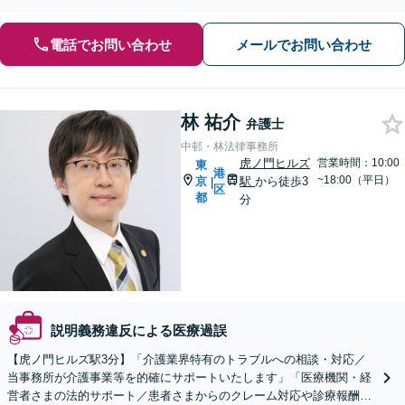
外・土日祝の相談可能】
電話でお問い合わせ
メールでお問い合わせ
林 祐介
弁護士
中邨・林法律事務所
虎ノ門ヒルズ
営業時間：10:00
東
港
~18:00（平日）
京
駅
から徒歩3
|
区
都
分
説明義務違反による医療過誤
【虎ノ門ヒルズ駅3分】「介護業界特有のトラブルへの相談・対応／
当事務所が介護事業等を的確にサポートいたします」「医療機関・経
営者さまの法的サポート／患者さまからのクレーム対応や診療報酬未