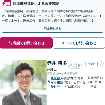
説明義務違反による医療過誤
【初回相談無料】美容整形・歯科治療に関する病院側の対応実績多
数。施術ミス・医療過誤・クレーム等について和解交渉から裁判まで
一貫サポート。医療広告・美容広告に関するご相談も対応可能。【美
容クリニック・歯科医院の顧問実績あり】
料金表を見る
電話でお問い合わせ
メールでお問い合わせ
赤井 耕多
千葉県
インタビュ
ーを見る
弁護士
西船橋ゴール法律事務所
営業時間：0
東京都
か
面談方法(対面・
らも相談
電話・ビデオな
9:00~20:00
受付中
ど)は応相談
（平日）