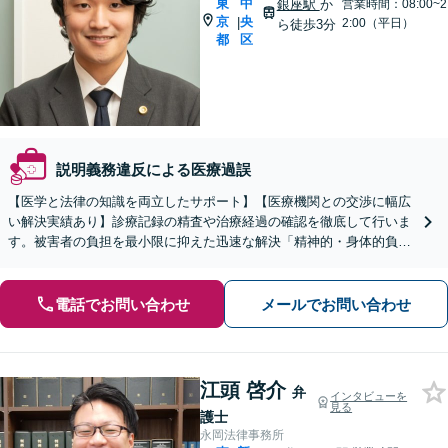
東
中
銀座駅
か
営業時間：08:00~2
京
央
|
2:00（平日）
ら徒歩3分
都
区
説明義務違反による医療過誤
【医学と法律の知識を両立したサポート】【医療機関との交渉に幅広
い解決実績あり】診療記録の精査や治療経過の確認を徹底して行いま
す。被害者の負担を最小限に抑えた迅速な解決「精神的・身体的負担
に苦しむ患者さまとご家族の心情に深く寄り添います」
電話でお問い合わせ
メールでお問い合わせ
江頭 啓介
弁
インタビューを
見る
護士
永岡法律事務所