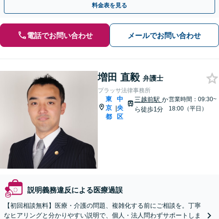
料金表を見る
電話でお問い合わせ
メールでお問い合わせ
増田 直毅
弁護士
プラッサ法律事務所
東
中
三越前駅
か
営業時間：09:30~
京
央
|
18:00（平日）
ら徒歩1分
都
区
説明義務違反による医療過誤
【初回相談無料】医療・介護の問題、複雑化する前にご相談を。丁寧
なヒアリングと分かりやすい説明で、個人・法人問わずサポートしま