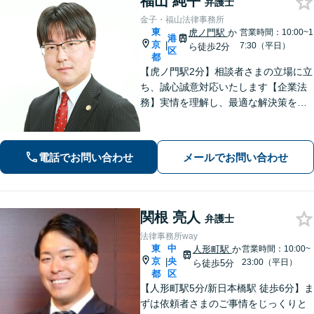
福山 純平
弁護士
金子・福山法律事務所
東
虎ノ門駅
か
営業時間：10:00~1
港
京
|
7:30（平日）
ら徒歩2分
区
都
【虎ノ門駅2分】相談者さまの立場に立
ち、誠心誠意対応いたします【企業法
務】実情を理解し、最適な解決策を提
案。顧問契約による継続的な支援も可
能です。【相続問題】不動産が絡む相
続にも対応。他士業連携によりワンス
電話でお問い合わせ
メールでお問い合わせ
トップでの対応も可能です。
関根 亮人
弁護士
法律事務所way
東
中
人形町駅
か
営業時間：10:00~
京
央
|
23:00（平日）
ら徒歩5分
都
区
【人形町駅5分/新日本橋駅 徒歩6分】ま
ずは依頼者さまのご事情をじっくりと