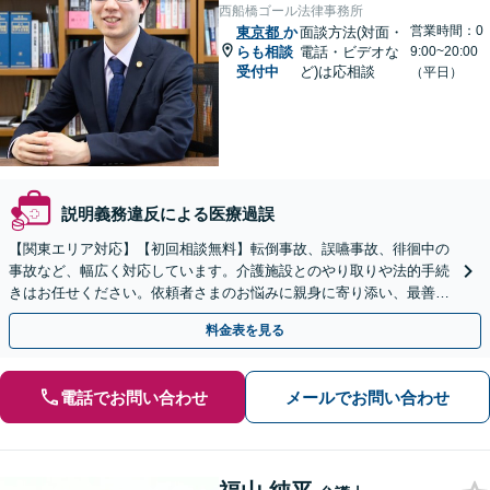
西船橋ゴール法律事務所
営業時間：0
東京都
か
面談方法(対面・
らも相談
電話・ビデオな
9:00~20:00
受付中
ど)は応相談
（平日）
説明義務違反による医療過誤
【関東エリア対応】【初回相談無料】転倒事故、誤嚥事故、徘徊中の
事故など、幅広く対応しています。介護施設とのやり取りや法的手続
きはお任せください。依頼者さまのお悩みに親身に寄り添い、最善の
結果が得られるように尽力いたします。
料金表を見る
電話でお問い合わせ
メールでお問い合わせ