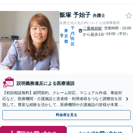
飯塚 予始子
弁護士
弁護士法人丸の内ソレイユ法律事務所
千
二重橋前駅
営業時間：10:00
東
代
~19:00（平日）
から徒歩1分
京
|
田
都
区
説明義務違反による医療過誤
【初回相談無料】顧問契約、クレーム対応、マニュアル作成、事故対
応など。医療機関・介護施設と患者様・利用者様をつなぐ調整役を目
指して。豊富な経験を活かして、医療機関や介護施設の皆様が本業に
集中できる環境づくりをサポートします【二重橋前駅1分】
料金表を見る