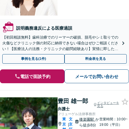
説明義務違反による医療過誤
【初回相談無料】歯科治療でのリーマーの破損、脱毛やシミ取りでの
火傷などクリニック側の対応に納得できない場合はぜひご相談くださ
い！【医療法人の法務・クリニックの顧問経験あり】実情に即したア
ドバイスで、納得のできるトラブルの解決を目指します。
事例を見る(1件)
料金表を見る
電話で面談予約
メールでお問い合わせ
豊田 雄一郎
インタビューを
見る
弁護士
フリューゲル法律事務所
東
文
後楽園駅
か
営業時間：10:00~
京
京
|
19:00（平日）
ら徒歩8分