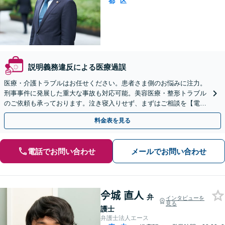
都
区
説明義務違反による医療過誤
医療・介護トラブルはお任せください。患者さま側のお悩みに注力。
刑事事件に発展した重大な事故も対応可能。美容医療・整形トラブル
のご依頼も承っております。泣き寝入りせず、まずはご相談を【電
話・メール相談可能】【初回相談無料】【後楽園駅徒歩8分】
料金表を見る
電話でお問い合わせ
メールでお問い合わせ
𫝆城 直人
弁
インタビューを
見る
護士
弁護士法人エース