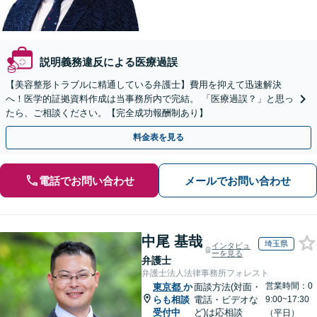
説明義務違反による医療過誤
【美容整形トラブルに精通している弁護士】費用を抑えて迅速解決
へ！医学的証拠資料作成は当事務所内で完結。 「医療過誤？」と思っ
たら、ご相談ください。【完全成功報酬制あり】
料金表を見る
電話でお問い合わせ
メールでお問い合わせ
中尾 基哉
埼玉県
インタビュ
ーを見る
弁護士
弁護士法人法律事務所フォレスト
営業時間：0
東京都
か
面談方法(対面・
らも相談
電話・ビデオな
9:00~17:30
受付中
ど)は応相談
（平日）