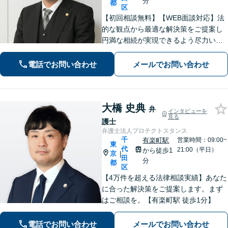
分
都
区
【初回相談無料】【WEB面談対応】法
的な観点から最適な解決策をご提案し
円満な相続が実現できるよう尽力いた
します！「税理士がいる事務所／スム
ーズな連携でワンストップ対応」【労
電話でお問い合わせ
メールでお問い合わせ
働問題／使用者側・労働者側どちらも
対応実績あり】【休日・夜間相談可】
大橋 史典
弁
インタビューを
見る
護士
弁護士法人プロテクトスタンス
千
有楽町駅
営業時間：09:00~
東
代
21:00（平日）
から徒歩1
京
|
田
分
都
区
【4万件を超える法律相談実績】あなた
に合った解決策をご提案します。まず
はご相談を。【有楽町駅 徒歩1分】
電話でお問い合わせ
メールでお問い合わせ