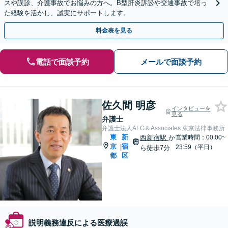
スや誤診、介護事故でお悩みの方へ。B型肝炎訴訟や交通事故で培っ
た経験を活かし、誠実にサポートします。
料金表を見る
電話で面談予約
メールで面談予約
佐久間 明彦
インタビューを
見る
弁護士
弁護士法人ALG＆Associates 東京法律事務所
東
新
西新宿駅
か
営業時間：00:00~
京
宿
|
23:59（平日）
ら徒歩7分
都
区
説明義務違反による医療過誤