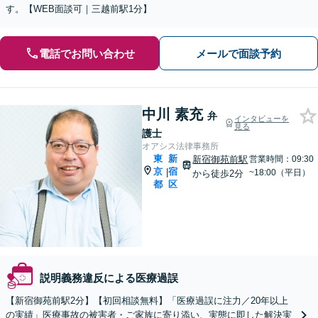
す。【WEB面談可｜三越前駅1分】
電話でお問い合わせ
メールで面談予約
中川 素充
弁
インタビューを
見る
護士
オアシス法律事務所
東
新
新宿御苑前駅
営業時間：09:30
京
宿
|
~18:00（平日）
から徒歩2分
都
区
説明義務違反による医療過誤
【新宿御苑前駅2分】【初回相談無料】「医療過誤に注力／20年以上
の実績」医療事故の被害者・ご家族に寄り添い、実態に即した解決実