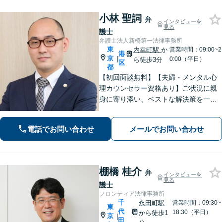
小林 聖詞
弁
インタビューを
見る
護士
弁護士法人新橋第一法律事務所
東
内幸町駅
か
営業時間：09:00~2
港
京
|
0:00（平日）
ら徒歩3分
区
都
【初回面談無料】【夫婦・メンタル心
理カウンセラー資格あり】ご状況に親
身に寄り添い、ベストな解決策を一緒
に導き出します。離婚・労働・借金・
交通事故・中小企業法務・刑事事件・
電話でお問い合わせ
メールでお問い合わせ
ネットトラブルなど幅広く対応可能で
す【夜間・休日対応可】【新橋駅約5
分】
棚橋 桂介
弁
インタビューを
見る
護士
フロンティア法律事務所
千
永田町駅
営業時間：09:30~
東
代
18:30（平日）
から徒歩1
京
|
田