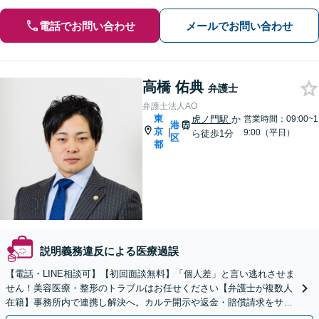
電話でお問い合わせ
メールでお問い合わせ
高橋 佑典
弁護士
弁護士法人AO
東
虎ノ門駅
か
営業時間：09:00~1
港
京
|
9:00（平日）
ら徒歩1分
区
都
説明義務違反による医療過誤
【電話・LINE相談可】【初回面談無料】「個人差」と言い逃れさせま
せん！美容医療・整形のトラブルはお任せください【弁護士が複数人
在籍】事務所内で連携し解決へ。カルテ開示や返金・賠償請求をサポ
ートいたします【休日・夜間面談可】【虎ノ門駅1分】