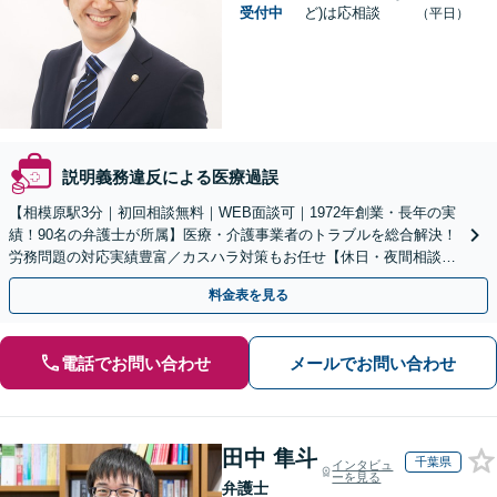
受付中
ど)は応相談
（平日）
説明義務違反による医療過誤
【相模原駅3分｜初回相談無料｜WEB面談可｜1972年創業・長年の実
績！90名の弁護士が所属】医療・介護事業者のトラブルを総合解決！
労務問題の対応実績豊富／カスハラ対策もお任せ【休日・夜間相談可
／忙しい方にも安心の柔軟なサポート体制】
料金表を見る
電話でお問い合わせ
メールでお問い合わせ
田中 隼斗
千葉県
インタビュ
ーを見る
弁護士