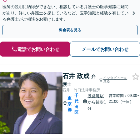
医師の説明に納得ができない、相談している弁護士の医学知識に疑問
があり、詳しい弁護士を探しているなど、医学知識と経験を有してい
る弁護士がご相談をお受けします。
料金表を見る
電話でお問い合わせ
メールでお問い合わせ
石井 政成
弁
インタビューを
見る
護士
石井・竹口法律事務所
千
淡路町駅
営業時間：09:30~
東
代
21:00（平日）
から徒歩1
京
|
田
分
都
区