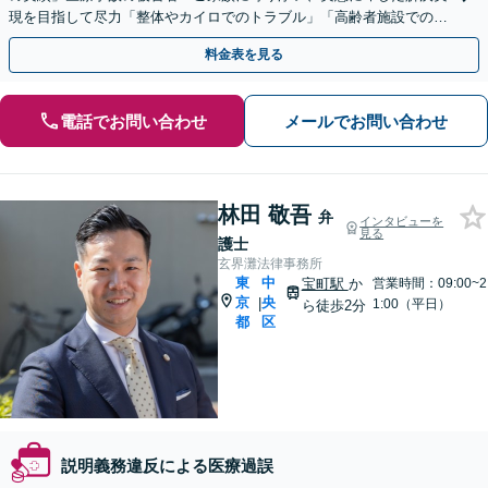
現を目指して尽力「整体やカイロでのトラブル」「高齢者施設での転
倒事故など介護トラブル」にも対応【休日・夜間相談可】
料金表を見る
電話でお問い合わせ
メールでお問い合わせ
林田 敬吾
弁
インタビューを
見る
護士
玄界灘法律事務所
東
中
宝町駅
か
営業時間：09:00~2
京
央
|
1:00（平日）
ら徒歩2分
都
区
説明義務違反による医療過誤