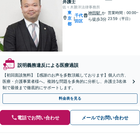
弁護士
佐々木勝洋法律事務所
東
神田駅
か
営業時間：00:00~
千代
京
|
23:59（平日）
ら徒歩3分
田区
都
説明義務違反による医療過誤
【初回面談無料】【感謝のお声を多数頂戴しております】個人の方、
医療・介護事業者様へ。複雑な問題を多角的に分析し、弁護士3名体
制で最後まで徹底的にサポートします。
料金表を見る
電話でお問い合わせ
メールでお問い合わせ