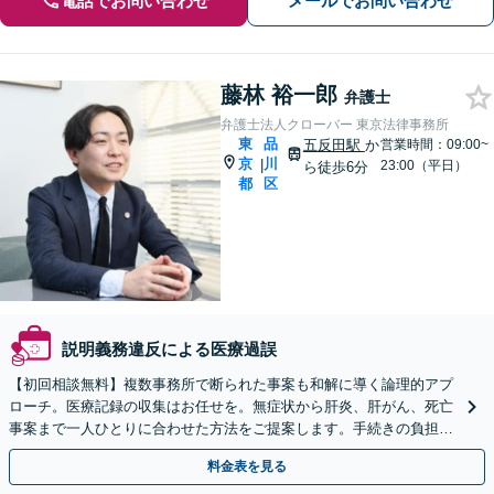
電話でお問い合わせ
メールでお問い合わせ
藤林 裕一郎
弁護士
弁護士法人クローバー 東京法律事務所
東
品
五反田駅
か
営業時間：09:00~
京
川
|
23:00（平日）
ら徒歩6分
都
区
説明義務違反による医療過誤
【初回相談無料】複数事務所で断られた事案も和解に導く論理的アプ
ローチ。医療記録の収集はお任せを。無症状から肝炎、肝がん、死亡
事案まで一人ひとりに合わせた方法をご提案します。手続きの負担を
減らし、権利を守ります【2027年3月31日請求期限】
料金表を見る