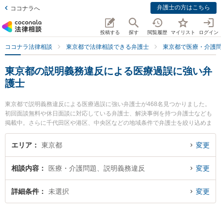
弁護士の方はこちら
ココナラへ
投稿する
探す
閲覧履歴
マイリスト
ログイン
ココナラ法律相談
東京都で法律相談できる弁護士
東京都で医療・介護
東京都の説明義務違反による医療過誤に強い弁
護士
東京都で説明義務違反による医療過誤に強い弁護士が468名見つかりました。
初回面談無料や休日面談に対応している弁護士、解決事例を持つ弁護士なども
掲載中。さらに千代田区や港区、中央区などの地域条件で弁護士を絞り込めま
す。医療・介護問題に関係する歯科治療ミスや美容整形のトラブル、産婦人科
の訴訟等の細かな分野での絞り込み検索もでき便利です。特に吉祥寺内藤法律
エリア
東京都
変更
事務所の内藤 幸徳弁護士や新橋ハンズ法律事務所の吉村 健一郎弁護士、中邨・
林法律事務所の林 祐介弁護士のプロフィール情報や弁護士費用、強みなどが注
相談内容
医療・介護問題、説明義務違反
変更
目されています。『東京都で土日や夜間に発生した説明義務違反による医療過
誤のトラブルを今すぐに弁護士に相談したい』『説明義務違反による医療過誤
のトラブル解決の実績豊富な近くの弁護士を検索したい』『初回相談無料で説
詳細条件
未選択
変更
明義務違反による医療過誤を法律相談できる東京都内の弁護士に相談予約した
い』などでお困りの相談者さんにおすすめです。