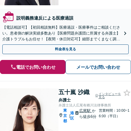
説明義務違反による医療過誤
【電話相談可】【初回相談無料】医療過誤・医療事件はご相談くださ
い。患者側の解決実績多数あり【医療問題弁護団に所属する弁護士】
介護トラブルもお任せ！【夜間・休日対応可】細部までくまなく調査
し、解決への糸口を見い出します【四谷三丁目駅5分】
料金表を見る
電話でお問い合わせ
メールでお問い合わせ
五十嵐 沙織
インタビューを
見る
弁護士
弁護士法人広尾有栖川法律事務所
東
広尾駅
か
営業時間：10:00~1
港
京
|
6:00（平日）
ら徒歩6分
区
都