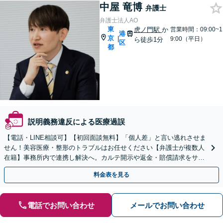
中屋 竜博
弁護士
弁護士法人AO
東
虎ノ門駅
か
営業時間：09:00~1
港
京
|
9:00（平日）
ら徒歩1分
区
都
説明義務違反による医療過誤
【電話・LINE相談可】【初回面談無料】「個人差」と言い逃れさせま
せん！美容医療・整形のトラブルはお任せください【弁護士が複数人
在籍】事務所内で連携し解決へ。カルテ開示や返金・賠償請求をサポ
ートいたします【休日・夜間面談可】【虎ノ門駅1分】
料金表を見る
電話でお問い合わせ
メールでお問い合わせ