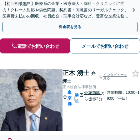
【初回相談無料】医療系の企業・医療法人・歯科・クリニックに注
力！クレーム対応や労働問題、契約書・同意書のリーガルチェック、
医療費未払いの回収、社員総会・理事会対応など。豊富な企業法務の
経験を活かし、安定した病院経営を法的側面よりサポート。
料金表を見る
電話でお問い合わせ
メールでお問い合わせ
正木 湧士
弁
インタビューを
見る
護士
正木総合法律事務所
東
外苑前駅
か
営業時間：10:00~1
港
京
|
9:00（平日）
ら徒歩2分
区
都