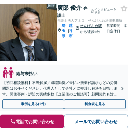
廣部 俊介
弁
インタビューを
見る
護士
弁護士法人アネロ せんげん台法律事務所
埼
越
せんげん台駅
営業時間：本
玉
谷
|
日定休日
から徒歩5分
県
市
給与未払い
【初回相談無料】不当解雇／退職勧奨／未払い残業代請求などの労働
問題はお任せください。代理人として会社とに交渉し解決を目指しま
す。労働審判・訴訟の実績多数【企業側のご相談可】顧問契約も対応
します【せんげん台駅5分】
事例を見る(1件)
料金表を見る
電話でお問い合わせ
メールでお問い合わせ