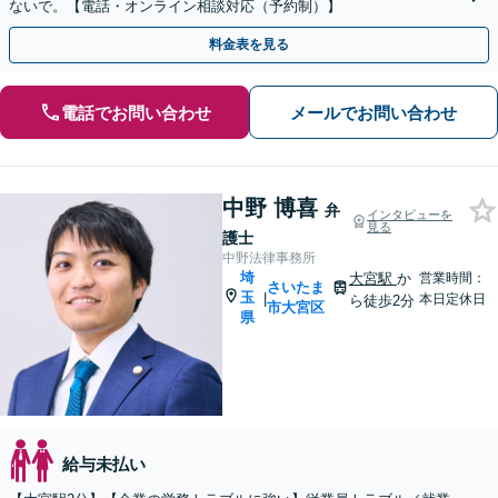
ないで。【電話・オンライン相談対応（予約制）】
料金表を見る
電話でお問い合わせ
メールでお問い合わせ
中野 博喜
弁
インタビューを
見る
護士
中野法律事務所
埼
大宮駅
か
営業時間：
さいたま
玉
|
本日定休日
ら徒歩2分
市大宮区
県
給与未払い