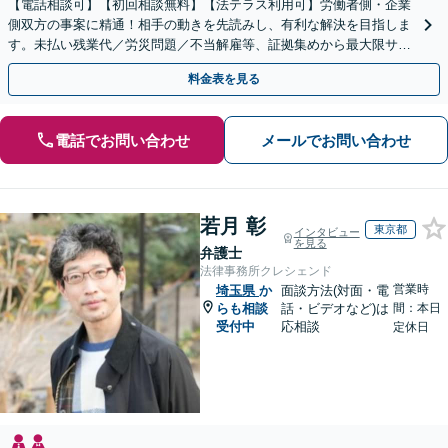
【電話相談可】【初回相談無料】【法テラス利用可】労働者側・企業
側双方の事案に精通！相手の動きを先読みし、有利な解決を目指しま
す。未払い残業代／労災問題／不当解雇等、証拠集めから最大限サポ
ート。企業側のご相談もお任せ【完全個室】【大宮駅3分】
料金表を見る
電話でお問い合わせ
メールでお問い合わせ
若月 彰
東京都
インタビュー
を見る
弁護士
法律事務所クレシェンド
営業時
埼玉県
か
面談方法(対面・電
らも相談
話・ビデオなど)は
間：本日
受付中
応相談
定休日