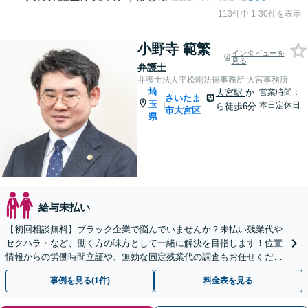
113件中 1-30件を表示
小野寺 範繁
インタビューを
見る
弁護士
弁護士法人平松剛法律事務所 大宮事務所
埼
大宮駅
か
営業時間：
さいたま
玉
|
本日定休日
ら徒歩6分
市大宮区
県
給与未払い
【初回相談無料】ブラック企業で悩んでいませんか？未払い残業代や
セクハラ・など、働く方の味方として一緒に解決を目指します！位置
情報からの労働時間立証や、無効な固定残業代の調査もお任せくださ
い。【電話・WEB相談可】【夜間や休日相談可】
事例を見る(1件)
料金表を見る