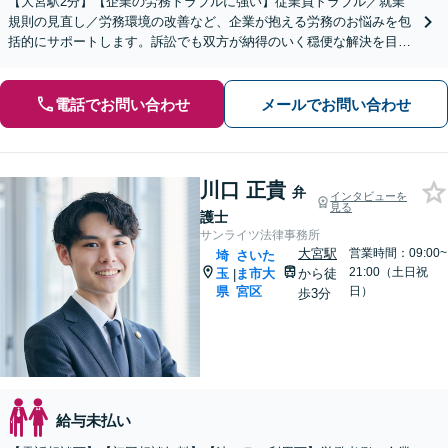
【大宮駅2分】【企業の労務トラブルに強い】従業員トラブル／就業
規則の見直し／労務環境の改善など、企業が抱える労務のお悩みを包
括的にサポートします。訴訟でも双方が納得のいく穏便な解決を目指
します。【夜間・休日の相談可能】【オンライン相談可能】
電話でお問い合わせ
メールでお問い合わせ
川口 正貴
弁
インタビューを
見る
護士
サンライツ法律事務所
大宮駅
営業時間：09:00~
埼
さいた
21:00（土日祝
玉
ま市大
から徒
|
県
宮区
日）
歩3分
給与未払い