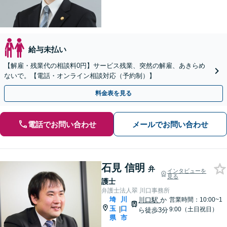
給与未払い
【解雇・残業代の相談料0円】サービス残業、突然の解雇、あきらめ
ないで。【電話・オンライン相談対応（予約制）】
料金表を見る
電話でお問い合わせ
メールでお問い合わせ
石見 信明
弁
インタビューを
見る
護士
弁護士法人翠 川口事務所
埼
川
川口駅
か
営業時間：10:00~1
玉
口
|
9:00（土日祝日）
ら徒歩3分
県
市