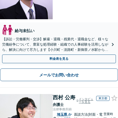
給与未払い
【訴訟・労働審判・交渉】解雇・退職・残業代・退職金など、様々な
労働紛争について、豊富な処理経験・組織での人事経験を活用しなが
ら、解決に向けて尽力します【小川町・淡路町・新御茶ノ水駅から約
1分、御茶ノ水駅も利用可】
料金表を見る
メールでお問い合わせ
西村 公寿
東京都
インタビュ
ーを見る
弁護士
法律事務所錦
営業時
埼玉県
か
面談方法(対面・電