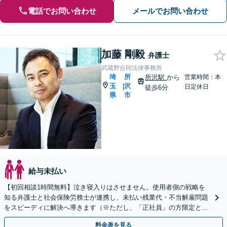
電話でお問い合わせ
メールでお問い合わせ
加藤 剛毅
弁護士
武蔵野合同法律事務所
埼
所
所沢駅
から
営業時間：本
玉
沢
|
日定休日
徒歩6分
県
市
給与未払い
【初回相談1時間無料】泣き寝入りはさせません。使用者側の戦略を
知る弁護士と社会保険労務士が連携し、未払い残業代・不当解雇問題
をスピーディに解決へ導きます（※ただし、「正社員」の方限定とな
ります）。
料金表を見る