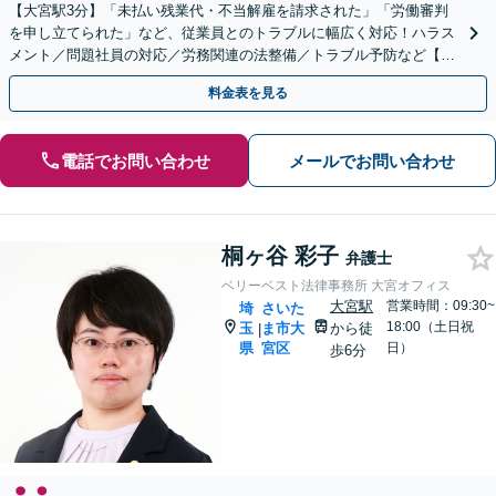
【大宮駅3分】「未払い残業代・不当解雇を請求された」「労働審判
を申し立てられた」など、従業員とのトラブルに幅広く対応！ハラス
メント／問題社員の対応／労務関連の法整備／トラブル予防など【ト
ラブル予防のための顧問弁護士】【休日・夜間面談可】
料金表を見る
電話でお問い合わせ
メールでお問い合わせ
桐ヶ谷 彩子
弁護士
ベリーベスト法律事務所 大宮オフィス
大宮駅
営業時間：09:30~
埼
さいた
18:00（土日祝
玉
ま市大
から徒
|
県
宮区
日）
歩6分