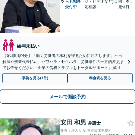
らも相談
話・ビデオなど)は
間：本日
受付中
応相談
定休日
給与未払い
【茅場町駅4分】「働く労働者の権利を守るために尽力します」不当
解雇や残業代未払い、パワハラ・セクハラ、労働条件の一方的変更ま
でお任せください「企業の労務トラブルをトータルサポート」雇用契
約書や就業規則のリーガルチェックなど
事例を見る(1件)
料金表を見る
メールで面談予約
安田 和男
弁護士
弁護士法人KTG 浦和法律事務所