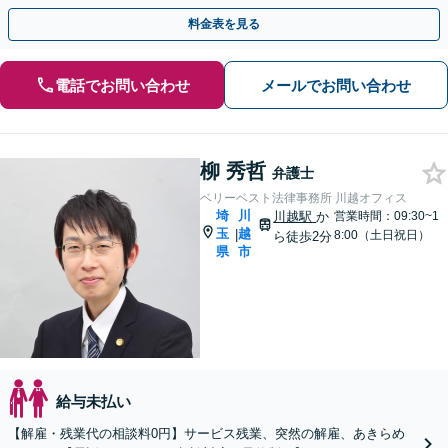
ート。企業側のご相談もお任せ【完全個室】【大宮駅3分】
料金表を見る
電話でお問い合わせ
メールでお問い合わせ
柳 秀哲
弁護士
ベリーベスト法律事務所 川越オフィス
埼
川
川越駅
か
営業時間：09:30~1
玉
越
|
8:00（土日祝日）
ら徒歩2分
県
市
給与未払い
【解雇・残業代の相談料0円】サービス残業、突然の解雇、あきらめ