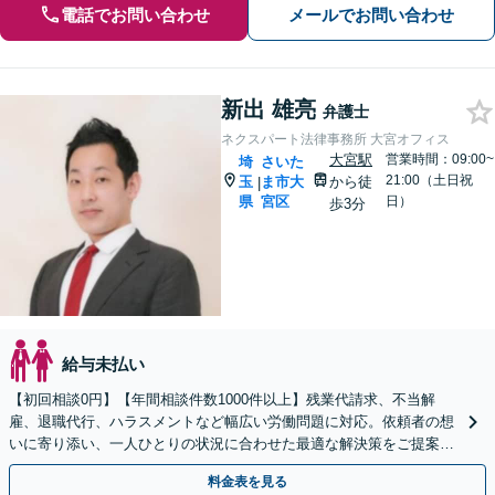
電話でお問い合わせ
メールでお問い合わせ
新出 雄亮
弁護士
ネクスパート法律事務所 大宮オフィス
大宮駅
営業時間：09:00~
埼
さいた
21:00（土日祝
玉
ま市大
から徒
|
県
宮区
日）
歩3分
給与未払い
【初回相談0円】【年間相談件数1000件以上】残業代請求、不当解
雇、退職代行、ハラスメントなど幅広い労働問題に対応。依頼者の想
いに寄り添い、一人ひとりの状況に合わせた最適な解決策をご提案し
ます。お気軽にご相談ください。
料金表を見る