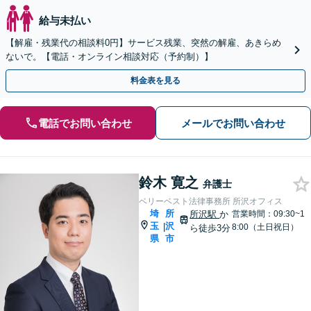
給与未払い
【解雇・残業代の相談料0円】サービス残業、突然の解雇、あきらめ
ないで。【電話・オンライン相談対応（予約制）】
料金表を見る
電話でお問い合わせ
メールでお問い合わせ
鈴木 寛之
弁護士
ベリーベスト法律事務所 所沢オフィス
埼
所
所沢駅
か
営業時間：09:30~1
玉
沢
|
8:00（土日祝日）
ら徒歩3分
県
市