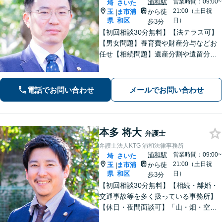
浦和駅
営業時間：09:00~
埼
さいた
21:00（土日祝
玉
ま市浦
から徒
|
県
和区
日）
歩3分
【初回相談30分無料】【法テラス可】
【男女問題】養育費や財産分与などお
任せ【相続問題】遺産分割や遺留分、
相続放棄、遺言書作成などに対応【不
動産】他士業との連携で、複雑な事案
も的確に解決【休日・夜間面談可】
電話でお問い合わせ
メールでお問い合わせ
【浦和駅3分】
本多 将大
弁護士
弁護士法人KTG 浦和法律事務所
浦和駅
営業時間：09:00~
埼
さいた
21:00（土日祝
玉
ま市浦
から徒
|
県
和区
日）
歩3分
【初回相談30分無料】【相続・離婚・
交通事故等を多く扱っている事務所】
【休日・夜間面談可】「山・畑・空き
家などの遺産分割にも対応」相続・離