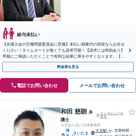
給与未払い
【弁護士会の労働問題委員会に所属】未払い残業代の回収ならお任せ
ください！タイムカードが無くても請求可能！【請求には時効あり】
早期にご相談いただくことで有利な結果に導きやすくなります。【初
回面談無料】女性スタッフも多数在籍
料金表を見る
電話でお問い合わせ
メールでお問い合わせ
和田 慈朗
弁
インタビューを
見る
護士
大宮ありあけ法律事務所
埼
大宮駅
か
営業時間：
さいたま
玉