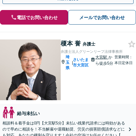
電話でお問い合わせ
メールでお問い合わせ
榎本 誉
弁護士
弁護士法人グリーンリーフ法律事務所
埼
大宮駅
か
営業時間：
さいたま
玉
|
本日定休日
ら徒歩5分
市大宮区
県
給与未払い
相談料＆着手金は0円【大宮駅5分】未払い残業代請求には時効がある
ので早めに相談を！不当解雇や退職勧奨、労災の損害賠償請求などに
も対応。あなたの権利を守ります！会社の交渉はお任せください【休