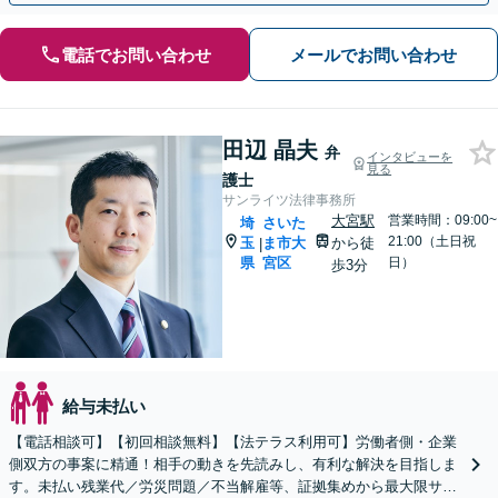
電話でお問い合わせ
メールでお問い合わせ
田辺 晶夫
弁
インタビューを
見る
護士
サンライツ法律事務所
大宮駅
営業時間：09:00~
埼
さいた
21:00（土日祝
玉
ま市大
から徒
|
県
宮区
日）
歩3分
給与未払い
【電話相談可】【初回相談無料】【法テラス利用可】労働者側・企業
側双方の事案に精通！相手の動きを先読みし、有利な解決を目指しま
す。未払い残業代／労災問題／不当解雇等、証拠集めから最大限サポ