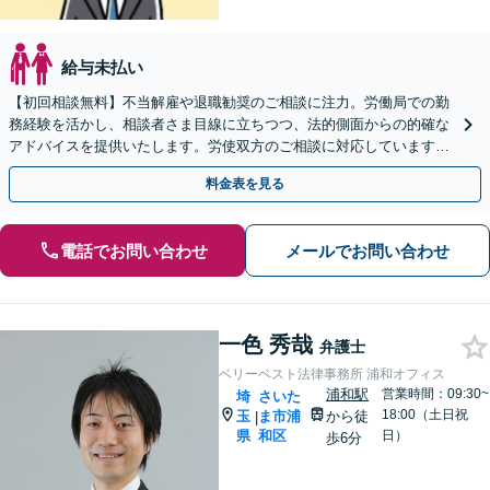
給与未払い
【初回相談無料】不当解雇や退職勧奨のご相談に注力。労働局での勤
務経験を活かし、相談者さま目線に立ちつつ、法的側面からの的確な
アドバイスを提供いたします。労使双方のご相談に対応しています
【完全個室で対応】【せんげん台駅5分】
料金表を見る
電話でお問い合わせ
メールでお問い合わせ
一色 秀哉
弁護士
ベリーベスト法律事務所 浦和オフィス
浦和駅
営業時間：09:30~
埼
さいた
18:00（土日祝
玉
ま市浦
から徒
|
県
和区
日）
歩6分