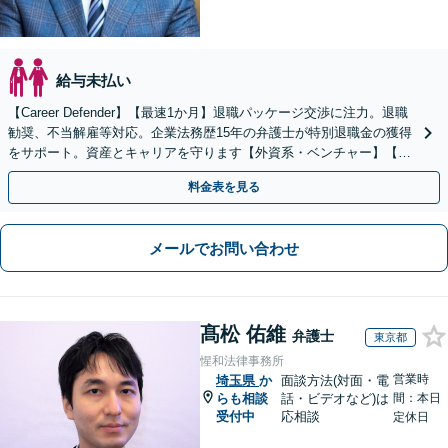
給与未払い
【Career Defender】【最速1か月】退職パッケージ交渉に注力。退職
勧奨、不当解雇等対応。企業法務歴15年の弁護士が特別退職金の獲得
をサポート。資産とキャリアを守ります【外資系・ベンチャー】【初
回面談無料】【オンライン完結】
料金表を見る
メールでお問い合わせ
髙松 佑維
弁護士
東京都
惺和法律事務所
営業時
埼玉県
か
面談方法(対面・電
らも相談
話・ビデオなど)は
間：本日
受付中
応相談
定休日