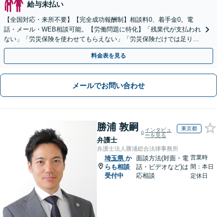
給与未払い
【全国対応・来所不要】【完全成功報酬制】相談料0、着手金0。電
話・メール・WEB相談可能。【労働問題に特化】「残業代が支払われ
ない」「労災保険を使わせてもらえない」「労災保険だけでは足りな
い。損害賠償請求したい」など労働問題はお任せを。
料金表を見る
メールでお問い合わせ
勝浦 敦嗣
東京都
インタビュ
ーを見る
弁護士
弁護士法人勝浦総合法律事務所
営業時
埼玉県
か
面談方法(対面・電
らも相談
話・ビデオなど)は
間：本日
受付中
応相談
定休日