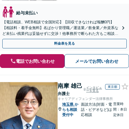
給与未払い
【電話相談、WEB相談で全国対応】【回収できなければ報酬0円】
【相談料・着手金無料】名ばかり管理職／運送業／飲食業／外資系な
ど未払い残業代は妥協せずに交渉！他事務所で断られた方もご相談く
ださい。【解決事例が豊富】土曜日も電話受付しています
料金表を見る
電話でお問い合わせ
メールでお問い合わせ
南摩 雄己
東京都
インタビュ
ーを見る
弁護士
キャリアディフェンダー法律事務所
営業時
埼玉県
か
面談方法(対面・電
らも相談
話・ビデオなど)は
間：本日
受付中
応相談
定休日