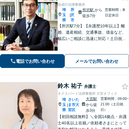
段貞行法律事務所
埼
所
所沢駅
から
営業時間：本
玉
沢
|
日定休日
徒歩7分
県
市
【所沢駅7分】【弁護歴10年以上】離
婚、遺産相続、交通事故、借金など、
幅広いご相談に迅速に対応！土日祝夜
間も対応◎1人1人に最適な解決方法を
ご提案します。まずはお気軽にご相談
ください！【初回相談無料】
電話でお問い合わせ
メールでお問い合わせ
鈴木 祐子
弁護士
ネクスパート法律事務所 大宮オフィス
大宮駅
営業時間：09:00~
埼
さいた
21:00（土日祝
玉
ま市大
から徒
|
県
宮区
日）
歩3分
【初回相談無料】＼全国14拠点・弁護
士40名以上在籍／依頼者さまにとって