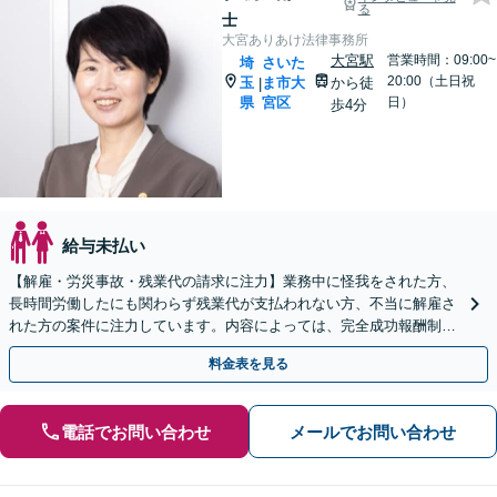
る
士
大宮ありあけ法律事務所
大宮駅
営業時間：09:00~
埼
さいた
20:00（土日祝
玉
ま市大
から徒
|
県
宮区
日）
歩4分
給与未払い
【解雇・労災事故・残業代の請求に注力】業務中に怪我をされた方、
長時間労働したにも関わらず残業代が支払われない方、不当に解雇さ
れた方の案件に注力しています。内容によっては、完全成功報酬制で
対応できる場合もございますので、お問い合わせください。
料金表を見る
電話でお問い合わせ
メールでお問い合わせ