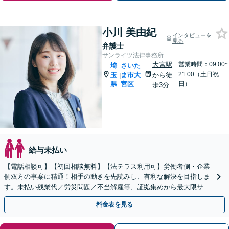
小川 美由紀
インタビューを
見る
弁護士
サンライツ法律事務所
大宮駅
営業時間：09:00~
埼
さいた
21:00（土日祝
玉
ま市大
から徒
|
県
宮区
日）
歩3分
給与未払い
【電話相談可】【初回相談無料】【法テラス利用可】労働者側・企業
側双方の事案に精通！相手の動きを先読みし、有利な解決を目指しま
す。未払い残業代／労災問題／不当解雇等、証拠集めから最大限サポ
ート。企業側のご相談もお任せ【完全個室】【大宮駅3分】
料金表を見る