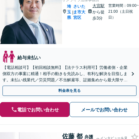
サンライツ法律事務所
大宮駅
営業時間：09:00~
埼
さいた
21:00（土日祝
玉
ま市大
から徒
|
県
宮区
日）
歩3分
給与未払い
【電話相談可】【初回相談無料】【法テラス利用可】労働者側・企業
側双方の事案に精通！相手の動きを先読みし、有利な解決を目指しま
す。未払い残業代／労災問題／不当解雇等、証拠集めから最大限サポ
ート。企業側のご相談もお任せ【完全個室】【大宮駅3分】
料金表を見る
電話でお問い合わせ
メールでお問い合わせ
佐藤 都
弁護
インタビューを見