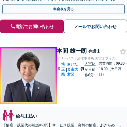
日・夜間対応可】
料金表を見る
電話でお問い合わせ
メールでお問い合わせ
本間 雄一朗
弁護士
ベリーベスト法律事務所 大宮オフィス
大宮駅
営業時間：09:30~
埼
さいた
18:00（土日祝
玉
ま市大
から徒
|
県
宮区
日）
歩6分
給与未払い
【解雇・残業代の相談料0円】サービス残業、突然の解雇、あきらめ