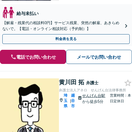
給与未払い
【解雇・残業代の相談料0円】サービス残業、突然の解雇、あきらめ
ないで。【電話・オンライン相談対応（予約制）】
料金表を見る
電話でお問い合わせ
メールでお問い合わせ
黄川田 拓
弁護士
弁護士法人アネロ せんげん台法律事務所
埼
越
せんげん台駅
営業時間：本
玉
谷
|
日定休日
から徒歩5分
県
市