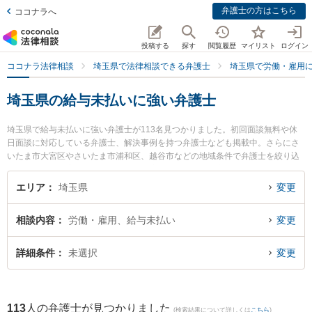
弁護士の方はこちら
ココナラへ
投稿する
探す
閲覧履歴
マイリスト
ログイン
ココナラ法律相談
埼玉県で法律相談できる弁護士
埼玉県で労働・雇用
埼玉県の給与未払いに強い弁護士
埼玉県で給与未払いに強い弁護士が113名見つかりました。初回面談無料や休
日面談に対応している弁護士、解決事例を持つ弁護士なども掲載中。さらにさ
いたま市大宮区やさいたま市浦和区、越谷市などの地域条件で弁護士を絞り込
めます。労働・雇用に関係する不当解雇や退職勧奨、内定取消等の細かな分野
での絞り込み検索もでき便利です。特に弁護士法人平松剛法律事務所 大宮事務
エリア
埼玉県
変更
所の小野寺 範繁弁護士や武蔵野合同法律事務所の加藤 剛毅弁護士、弁護士法人
グリーンリーフ法律事務所の榎本 誉弁護士のプロフィール情報や弁護士費用、
相談内容
労働・雇用、給与未払い
変更
強みなどが注目されています。『埼玉県で土日や夜間に発生した給与未払いの
トラブルを今すぐに弁護士に相談したい』『給与未払いのトラブル解決の実績
豊富な近くの弁護士を検索したい』『初回相談無料で給与未払いを法律相談で
詳細条件
未選択
変更
きる埼玉県内の弁護士に相談予約したい』などでお困りの相談者さんにおすす
めです。
113
人の弁護士が見つかりました
(検索結果について詳しくは
こちら
)