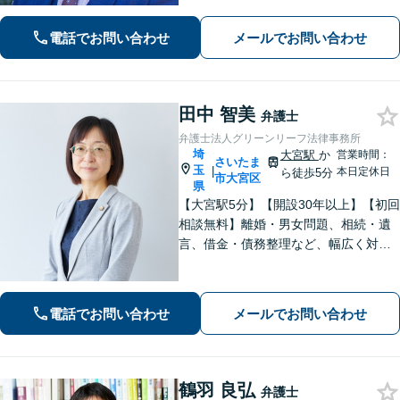
婚丸ごとお任せください【浦和駅3分】
電話でお問い合わせ
メールでお問い合わせ
田中 智美
弁護士
弁護士法人グリーンリーフ法律事務所
埼
大宮駅
か
営業時間：
さいたま
玉
|
本日定休日
ら徒歩5分
市大宮区
県
【大宮駅5分】【開設30年以上】【初回
相談無料】離婚・男女問題、相続・遺
言、借金・債務整理など、幅広く対応
しています。相談者さまが前向きに人
生を歩めるよう、親切丁寧にサポート
いたしますので、お気軽にご相談くだ
電話でお問い合わせ
メールでお問い合わせ
さい。【電話相談可】【休日・夜間対
応】
鶴羽 良弘
弁護士