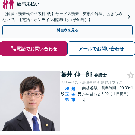
給与未払い
【解雇・残業代の相談料0円】サービス残業、突然の解雇、あきらめ
ないで。【電話・オンライン相談対応（予約制）】
料金表を見る
電話でお問い合わせ
メールでお問い合わせ
藤井 伸一郎
弁護士
ベリーベスト法律事務所 越谷オフィス
南越谷駅
営業時間：09:30~1
埼
越
8:00（土日祝日）
玉
谷
から徒歩2
|
県
市
分