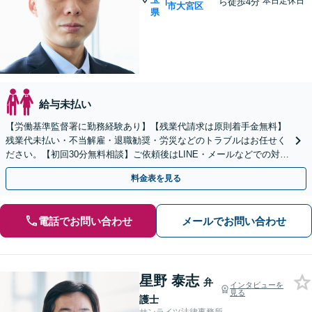
|
本日定休日
ら徒歩4分
市大宮区
県
給与未払い
【労働基準監督署に勤務経験あり】【残業代請求は原則着手金無料】
残業代未払い・不当解雇・退職勧奨・労災などのトラブルはお任せく
ださい。【初回30分無料相談】ご依頼後はLINE・メールなどでの対応
も可能です【大宮駅徒歩4分】
料金表を見る
電話でお問い合わせ
メールでお問い合わせ
星野 泰志
弁
インタビューを
見る
護士