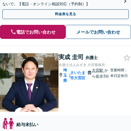
ないで。【電話・オンライン相談対応（予約制）】
料金表を見る
電話でお問い合わせ
メールでお問い合わせ
実成 圭司
弁護士
弁護士法人みずき 大宮事務所
埼
大宮駅
か
営業時間：
さいたま
玉
|
本日定休日
ら徒歩3分
市大宮区
県
給与未払い