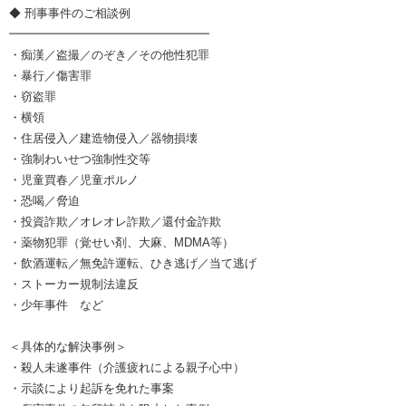
◆ 刑事事件のご相談例
━━━━━━━━━━━━━━━━━
・痴漢／盗撮／のぞき／その他性犯罪
・暴行／傷害罪
・窃盗罪
・横領
・住居侵入／建造物侵入／器物損壊
・強制わいせつ強制性交等
・児童買春／児童ポルノ
・恐喝／脅迫
・投資詐欺／オレオレ詐欺／還付金詐欺
・薬物犯罪（覚せい剤、大麻、MDMA等）
・飲酒運転／無免許運転、ひき逃げ／当て逃げ
・ストーカー規制法違反
・少年事件 など
＜具体的な解決事例＞
・殺人未遂事件（介護疲れによる親子心中）
・示談により起訴を免れた事案