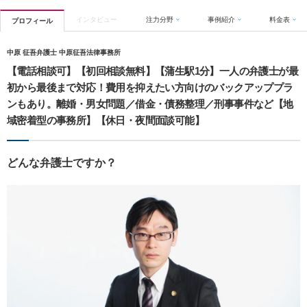
インタビュー
注力分野
事例紹介
料金表
プロフィール
中原 征吾弁護士 中原征吾法律事務所
【電話相談可】【初回相談無料】【蒲生駅1分】一人の弁護士が最
初から最後まで対応！費用を抑えたい方向けのバックアッププラ
ンもあり。離婚・男女問題／借金・債務整理／刑事事件など【地
域密着型の事務所】【休日・夜間面談可能】
どんな弁護士ですか？