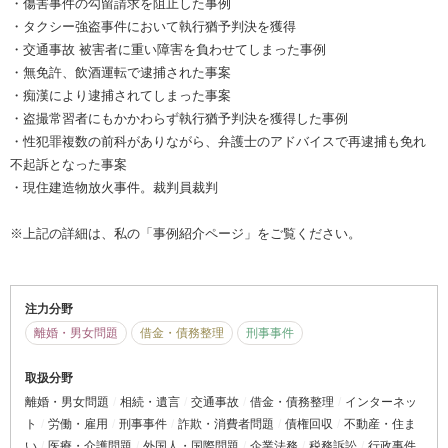
・傷害事件の勾留請求を阻止した事例
・タクシー強盗事件において執行猶予判決を獲得
・交通事故 被害者に重い障害を負わせてしまった事例
・無免許、飲酒運転で逮捕された事案
・痴漢により逮捕されてしまった事案
・盗撮常習者にもかかわらず執行猶予判決を獲得した事例
・性犯罪複数の前科がありながら、弁護士のアドバイスで再逮捕も免れ
不起訴となった事案
・現住建造物放火事件。裁判員裁判
※上記の詳細は、私の「事例紹介ページ」をご覧ください。
注力分野
離婚・男女問題
借金・債務整理
刑事事件
取扱分野
離婚・男女問題
相続・遺言
交通事故
借金・債務整理
インターネッ
ト
労働・雇用
刑事事件
詐欺・消費者問題
債権回収
不動産・住ま
い
医療・介護問題
外国人・国際問題
企業法務
税務訴訟
行政事件