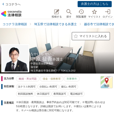
弁護士の方はこちら
ココナラへ
投稿する
探す
閲覧履歴
マイリスト
ログイン
ココナラ法律相談
埼玉県で法律相談できる弁護士
越谷市で法律相談で
マイリストに入れる
なかはら せいご
中原 征吾
弁護士
中原征吾法律事務所
蒲生駅
埼玉県
越谷市蒲生茜町7-7 TGKビル202
注力分野
離婚・男女問題
借金・債務整理
刑事事件
対応体制
法テラス利用可
分割払い利用可
後払い利用可
初回面談無料
休日面談可
夜間面談可
電話相談可
※休日面談・夜間面談は、事前予約あれば対応可能です。※電話問い合わせは
注意補足
5分程度となります。詳細は面談でお伺いします。※後払いは案件によりま
す。※メール相談は受任後に対応可能になります。