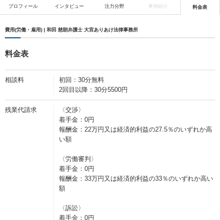
プロフィール
インタビュー
注力分野
事例紹介
料金表
費用(労働・雇用) | 和田 慈朗弁護士 大宮ありあけ法律事務所
料金表
相談料
初回：30分無料
2回目以降：30分5500円
残業代請求
〈交渉〉
着手金：0円
報酬金：22万円又は経済的利益の27.5％のいずれか高
い額
〈労働審判〉
着手金：0円
報酬金：33万円又は経済的利益の33％のいずれか高い
額
〈訴訟〉
着手金：0円