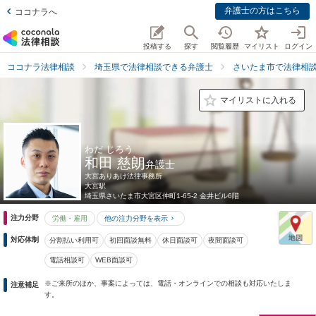
弁護士の方はこちら
ココナラへ
投稿する
探す
閲覧履歴
マイリスト
ログイン
ココナラ法律相談
埼玉県で法律相談できる弁護士
さいたま市で法律相
マイリストに入れる
わだ じろう
和田 慈朗
弁護士
大宮ありあけ法律事務所
大宮駅
埼玉県
さいたま市大宮区仲町1-65-2 金井ビル6階
注力分野
労働・雇用
他の注力分野を表示
対応体制
分割払い利用可
初回面談無料
休日面談可
夜間面談可
電話相談可
WEB面談可
※ご来所のほか、事案によっては、電話・オンラインでの相談も対応いたしま
注意補足
す。