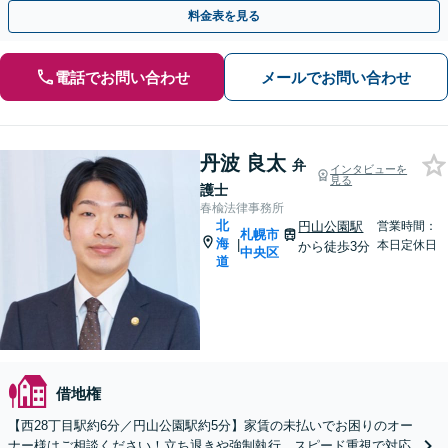
す。お早めにご相談ください。
料金表を見る
電話でお問い合わせ
メールでお問い合わせ
丹波 良太
弁
インタビューを
見る
護士
春楡法律事務所
北
円山公園駅
営業時間：
札幌市
海
|
本日定休日
から徒歩3分
中央区
道
借地権
【西28丁目駅約6分／円山公園駅約5分】家賃の未払いでお困りのオー
ナー様はご相談ください！立ち退きや強制執行、スピード重視で対応