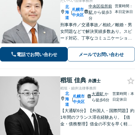
たいへい法律事務所
中央区役所前
営業時間：
北
札幌市
本日定休日
海
駅
から徒歩3
|
中央区
道
分
刑事事件／交通事故／相続／離婚・男
女問題などで解決実績多数あり。スピ
ード対応、丁寧なコミュニケーション
で、納得感の高い解決を目指します
【初回無料相談】【速やかな対応】
電話でお問い合わせ
メールでお問い合わせ
【夜間土日祝日の相談可】
稻垣 佳典
弁護士
稻垣・細井法律事務所
北
大通駅
か
営業時間：本
札幌市
海
|
日定休日
ら徒歩6分
中央区
道
【大通駅6分】【外国人・国際問題】約
1年間のフランス滞在経験あり。【借
金・債務整理】借金の不安を早く軽減
するため、早期解決を意識していま