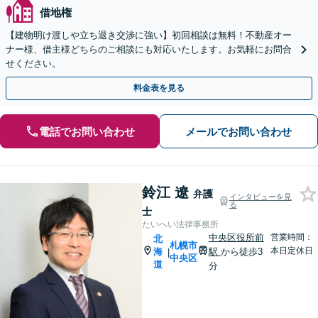
借地権
【建物明け渡しや立ち退き交渉に強い】初回相談は無料！不動産オー
ナー様、借主様どちらのご相談にも対応いたします。お気軽にお問合
せください。
料金表を見る
電話でお問い合わせ
メールでお問い合わせ
鈴江 遼
弁護
インタビューを見
る
士
たいへい法律事務所
中央区役所前
営業時間：
北
札幌市
本日定休日
海
駅
から徒歩3
|
中央区
道
分