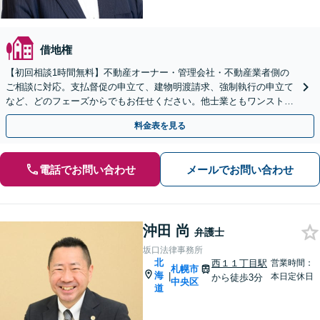
借地権
【初回相談1時間無料】不動産オーナー・管理会社・不動産業者側の
ご相談に対応。支払督促の申立て、建物明渡請求、強制執行の申立て
など、どのフェーズからでもお任せください。他士業ともワンストッ
プで対応可能【休日・夜間面談OK】【すすきの駅2分】
料金表を見る
電話でお問い合わせ
メールでお問い合わせ
沖田 尚
弁護士
坂口法律事務所
北
西１１丁目駅
営業時間：
札幌市
海
|
本日定休日
から徒歩3分
中央区
道