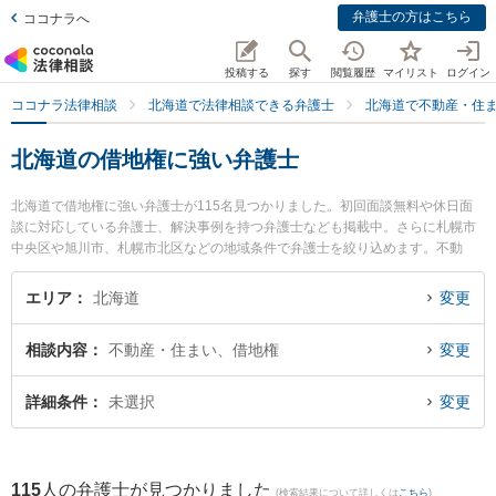
弁護士の方はこちら
ココナラへ
投稿する
探す
閲覧履歴
マイリスト
ログイン
ココナラ法律相談
北海道で法律相談できる弁護士
北海道で不動産・住
北海道の借地権に強い弁護士
北海道で借地権に強い弁護士が115名見つかりました。初回面談無料や休日面
談に対応している弁護士、解決事例を持つ弁護士なども掲載中。さらに札幌市
中央区や旭川市、札幌市北区などの地域条件で弁護士を絞り込めます。不動
産・住まいに関係する立ち退き交渉や家賃交渉、不動産契約解除等の細かな分
野での絞り込み検索もでき便利です。特に虎ノ門法律経済事務所 札幌支店の佐
エリア
北海道
変更
藤 光子弁護士や札幌いぶき法律事務所の福田 亘洋弁護士、相澤・小西法律事務
所の相澤 裕友弁護士のプロフィール情報や弁護士費用、強みなどが注目されて
相談内容
不動産・住まい、借地権
変更
います。『北海道で土日や夜間に発生した借地権のトラブルを今すぐに弁護士
に相談したい』『借地権のトラブル解決の実績豊富な近くの弁護士を検索した
い』『初回相談無料で借地権を法律相談できる北海道内の弁護士に相談予約し
詳細条件
未選択
変更
たい』などでお困りの相談者さんにおすすめです。
115
人の弁護士が見つかりました
(検索結果について詳しくは
こちら
)