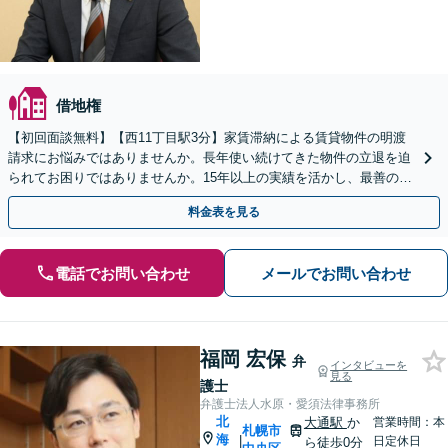
借地権
【初回面談無料】【西11丁目駅3分】家賃滞納による賃貸物件の明渡
請求にお悩みではありませんか。長年使い続けてきた物件の立退を迫
られてお困りではありませんか。15年以上の実績を活かし、最善の解
決策をはかります。【電話・メール・WEB相談可】
料金表を見る
電話でお問い合わせ
メールでお問い合わせ
福岡 宏保
弁
インタビューを
見る
護士
弁護士法人水原・愛須法律事務所
北
大通駅
か
営業時間：本
札幌市
海
|
日定休日
ら徒歩0分