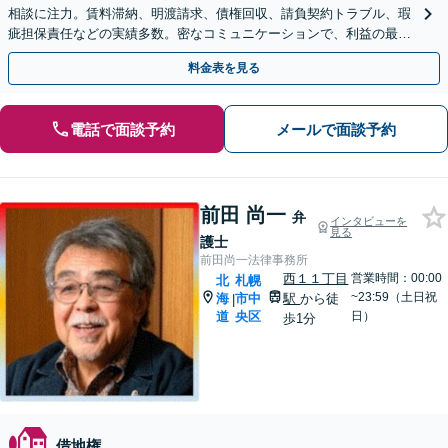
相談に注力。賃料滞納、明渡請求、債権回収、請負契約トラブル、瑕
疵担保責任などの実績多数。密なコミュニケーションで、利益の最大
化に尽力します【顧問契約／夜間相談可】【東室蘭駅5分】
料金表を見る
電話で面談予約
メールで面談予約
前田 尚一
弁
インタビューを
見る
護士
前田尚一法律事務所
西１１丁目
営業時間：00:00
北
札幌
~23:59（土日祝
海
市中
駅
から徒
|
道
央区
日）
歩1分
借地権