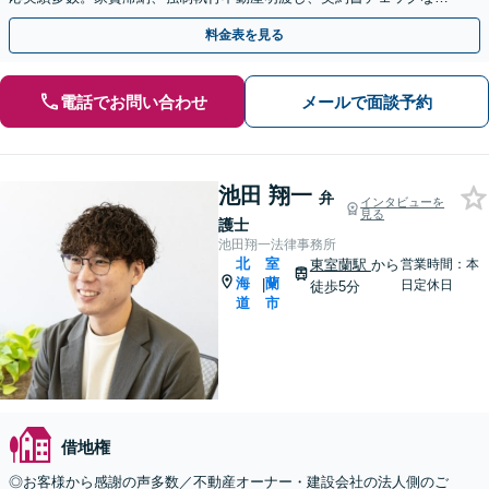
【休日・夜間面談可】
料金表を見る
電話でお問い合わせ
メールで面談予約
池田 翔一
弁
インタビューを
見る
護士
池田翔一法律事務所
北
室
東室蘭駅
から
営業時間：本
海
蘭
|
日定休日
徒歩5分
道
市
借地権
◎お客様から感謝の声多数／不動産オーナー・建設会社の法人側のご