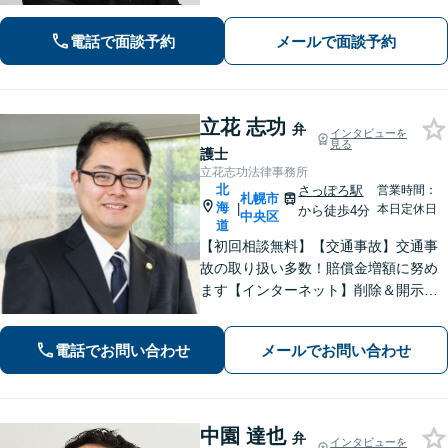
す。お気軽にご相談ください。
電話で面談予約
メールで面談予約
立花 志功
弁
インタビューを
見る
護士
立花志功法律事務所
北
さっぽろ駅
営業時間：
札幌市
海
|
本日定休日
から徒歩4分
中央区
道
【初回相談無料】【交通事故】交通事
故の取り扱い多数！賠償金増額に努め
ます【インターネット】削除＆開示請
求はお任せ！書き込んだ方も対応【刑
事事件】超速対応！【電話・メール相
電話でお問い合わせ
メールでお問い合わせ
談可】【大通駅／札幌駅5分】
中園 達也
弁
インタビューを