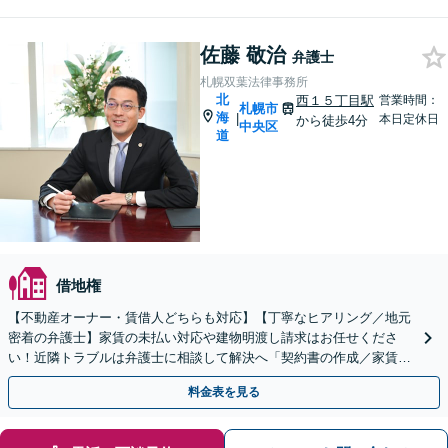
佐藤 敬治
弁護士
札幌双葉法律事務所
北
西１５丁目駅
営業時間：
札幌市
海
|
本日定休日
から徒歩4分
中央区
道
借地権
【不動産オーナー・賃借人どちらも対応】【丁寧なヒアリング／地元
密着の弁護士】家賃の未払い対応や建物明渡し請求はお任せくださ
い！近隣トラブルは弁護士に相談して解決へ「契約書の作成／家賃未
払い対応／立退き・明渡請求／原状回復【休日・夜間相談可】
料金表を見る