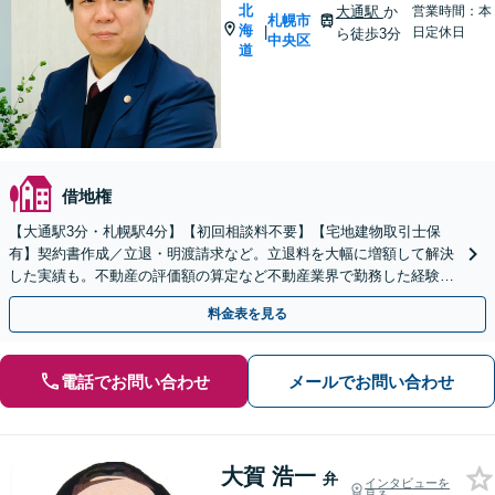
北
大通駅
か
営業時間：本
札幌市
海
|
日定休日
ら徒歩3分
中央区
道
借地権
【大通駅3分・札幌駅4分】【初回相談料不要】【宅地建物取引士保
有】契約書作成／立退・明渡請求など。立退料を大幅に増額して解決
した実績も。不動産の評価額の算定など不動産業界で勤務した経験を
活かして相談者さまの目指す解決へ尽力いたします
料金表を見る
電話でお問い合わせ
メールでお問い合わせ
大賀 浩一
弁
インタビューを