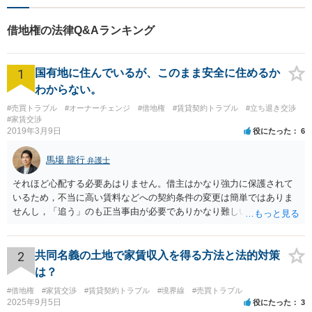
借地権の法律Q&Aランキング
1
国有地に住んでいるが、このまま安全に住めるか
わからない。
#売買トラブル
#オーナーチェンジ
#借地権
#賃貸契約トラブル
#立ち退き交渉
#家賃交渉
2019年3月9日
役にたった
6
馬場 龍行
弁護士
それほど心配する必要あはりません。借主はかなり強力に保護されて
いるため，不当に高い賃料などへの契約条件の変更は簡単ではありま
せんし，「追う」のも正当事由が必要でありかなり難しいのです。 周
辺の土地をまとめて購入したいという人がいるのであれば，むしろ良
い条件で立退料等を支払ってもらえるかもしれません。 なので無理し
て所有権を取得する必要はないと思いますが，まずは価格ですよね。
2
共同名義の土地で家賃収入を得る方法と法的対策
ローンが組めないということはないと思いますが，金融機関に相談さ
は？
れてみてはいかがでしょうか。 買うとしたら，という条件をしっかり
#借地権
#家賃交渉
#賃貸契約トラブル
#境界線
#売買トラブル
把握して，その上で，買うか，借り続けるか，というのはどちらにも
2025年9月5日
役にたった
3
メリットデメリットありますので価値判断の問題といえそうです。