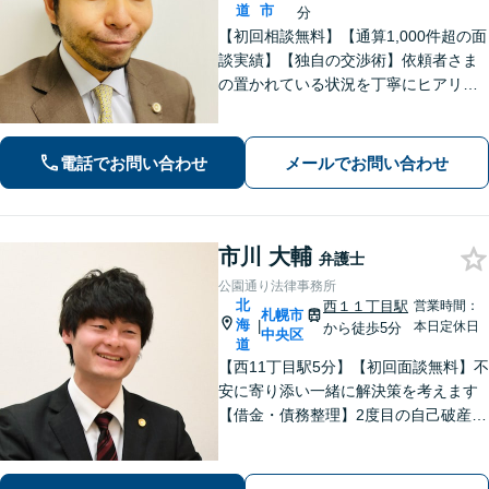
道
市
分
【初回相談無料】【通算1,000件超の面
談実績】【独自の交渉術】依頼者さま
の置かれている状況を丁寧にヒアリン
グし、ゴールまでの解決策を複数提示
します。教育業に携わっていた経験か
ら、難解な専門用語も噛み砕いて分か
電話でお問い合わせ
メールでお問い合わせ
りやすく説明するのが得意です。
市川 大輔
弁護士
公園通り法律事務所
北
西１１丁目駅
営業時間：
札幌市
海
|
本日定休日
から徒歩5分
中央区
道
【西11丁目駅5分】【初回面談無料】不
安に寄り添い一緒に解決策を考えます
【借金・債務整理】2度目の自己破産や
自宅を残した債務整理の実績あり【離
婚・男女問題】依頼者さまの味方とし
て慰謝料請求や調停・裁判手続を実行