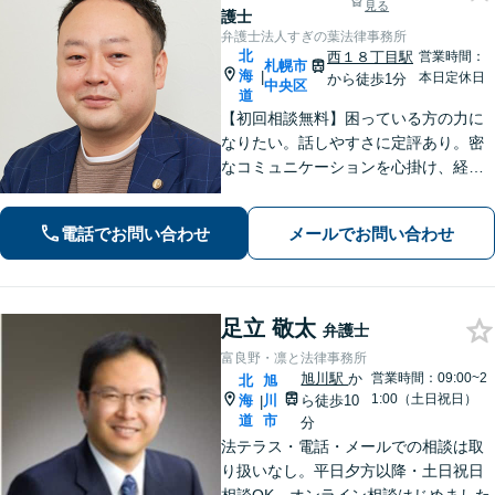
見る
護士
弁護士法人すぎの葉法律事務所
北
西１８丁目駅
営業時間：
札幌市
海
|
本日定休日
から徒歩1分
中央区
道
【初回相談無料】困っている方の力に
なりたい。話しやすさに定評あり。密
なコミュニケーションを心掛け、経験
豊富な弁護士が解決まで二人三脚で対
応！ぜひリラックスしてラフな格好で
電話でお問い合わせ
メールでお問い合わせ
ご相談にいらしてください【夜間・休
日対応可能】【電話・WEB相談】
足立 敬太
弁護士
富良野・凛と法律事務所
旭川駅
か
営業時間：09:00~2
北
旭
1:00（土日祝日）
海
川
ら徒歩10
|
道
市
分
法テラス・電話・メールでの相談は取
り扱いなし。平日夕方以降・土日祝日