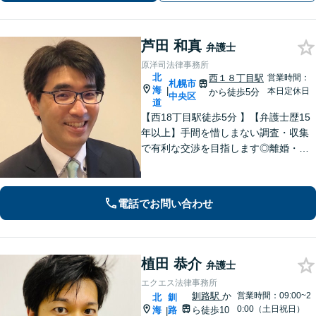
芦田 和真
弁護士
原洋司法律事務所
北
西１８丁目駅
営業時間：
札幌市
海
|
本日定休日
から徒歩5分
中央区
道
【西18丁目駅徒歩5分 】【弁護士歴15
年以上】手間を惜しまない調査・収集
で有利な交渉を目指します◎離婚・男
女問題/遺産・相続問題/交通事故はお任
せください。特に不貞慰謝料請求、財
産分与、養育費につき解決事例多数！
電話でお問い合わせ
【ＺＯＯＭ対応】
植田 恭介
弁護士
エクエス法律事務所
釧路駅
か
営業時間：09:00~2
北
釧
0:00（土日祝日）
海
路
ら徒歩10
|