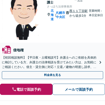
見る
護士
さっぽろ法律事務所
北
西１１丁目駅
営業時間：
札幌市
海
|
本日定休日
から徒歩1分
中央区
道
借地権
【初回相談無料】【平日夜・土曜相談可】弁護士へのご依頼を具体的
に検討している方、弁護士の法律相談を受けてみたい方は、お気軽に
ご相談ください。借主・貸主側に対応！立退／建物の明渡し請求、立
退料増額、家賃未払い等。司法書士や不動産業者とも連携
料金表を見る
電話で面談予約
メールで面談予約