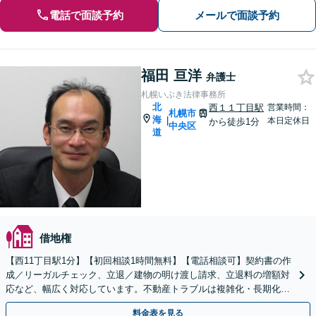
電話で面談予約
メールで面談予約
福田 亘洋
弁護士
札幌いぶき法律事務所
北
西１１丁目駅
営業時間：
札幌市
海
|
本日定休日
から徒歩1分
中央区
道
借地権
【西11丁目駅1分】【初回相談1時間無料】【電話相談可】契約書の作
成／リーガルチェック、立退／建物の明け渡し請求、立退料の増額対
応など、幅広く対応しています。不動産トラブルは複雑化・長期化し
やすいため、お早めに弁護士にご依頼ください。
料金表を見る