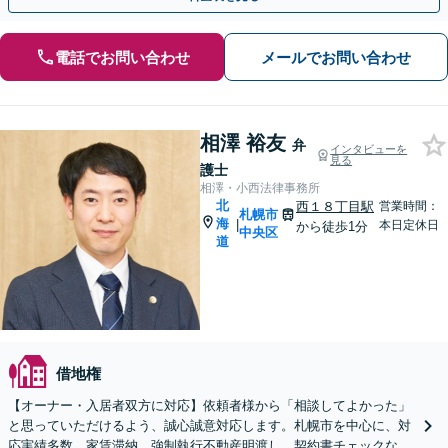
電話でお問い合わせ
メールでお問い合わせ
相澤 裕友
弁
インタビューを
見る
護士
相澤・小西法律事務所
北
西１８丁目駅
営業時間：
札幌市
海
|
本日定休日
から徒歩1分
中央区
道
借地権
【オーナー・入居者双方に対応】依頼者様から「相談してよかった」
と思っていただけるよう、誠心誠意対応します。札幌市を中心に、対
応実績多数。家賃滞納、強制執行不動産明渡し、契約書チェックなど