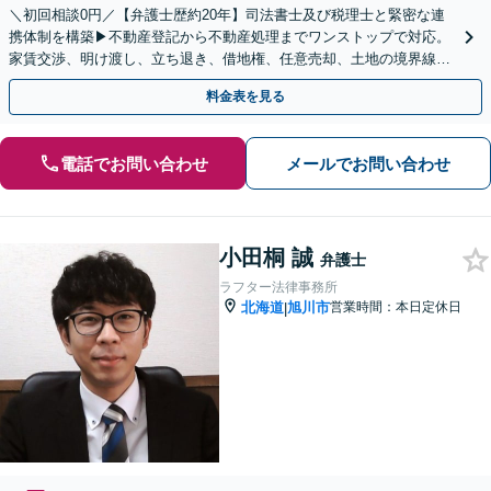
＼初回相談0円／【弁護士歴約20年】司法書士及び税理士と緊密な連
携体制を構築▶︎不動産登記から不動産処理までワンストップで対応。
家賃交渉、明け渡し、立ち退き、借地権、任意売却、土地の境界線は
お任せください【メディア出演実績多数】
料金表を見る
電話でお問い合わせ
メールでお問い合わせ
小田桐 誠
弁護士
ラフター法律事務所
北海道
旭川市
営業時間：本日定休日
|