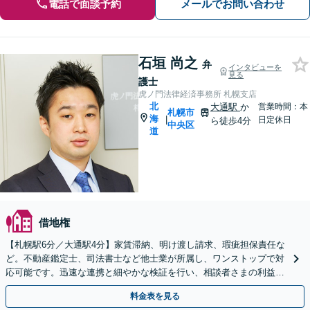
電話で面談予約
メールでお問い合わせ
石垣 尚之
弁
インタビューを
見る
護士
虎ノ門法律経済事務所 札幌支店
北
大通駅
か
営業時間：本
札幌市
海
|
日定休日
ら徒歩4分
中央区
道
借地権
【札幌駅6分／大通駅4分】家賃滞納、明け渡し請求、瑕疵担保責任な
ど。不動産鑑定士、司法書士など他士業が所属し、ワンストップで対
応可能です。迅速な連携と細やかな検証を行い、相談者さまの利益を
最大化できるよう全力を尽くします【初回相談無料】
料金表を見る