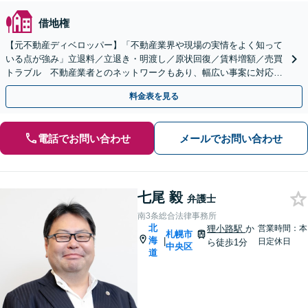
借地権
【元不動産ディベロッパー】「不動産業界や現場の実情をよく知って
いる点が強み」立退料／立退き・明渡し／原状回復／賃料増額／売買
トラブル 不動産業者とのネットワークもあり、幅広い事案に対応！
宅建資格保有【オンライン相談可】【休日夜間面談可】
料金表を見る
電話でお問い合わせ
メールでお問い合わせ
七尾 毅
弁護士
南3条総合法律事務所
北
狸小路駅
か
営業時間：本
札幌市
海
|
日定休日
ら徒歩1分
中央区
道