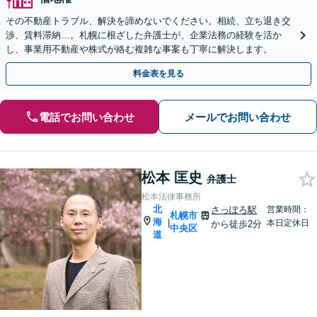
その不動産トラブル、解決を諦めないでください。相続、立ち退き交
渉、賃料滞納…。札幌に根ざした弁護士が、企業法務の経験を活か
し、事業用不動産や株式が絡む複雑な事案も丁寧に解決します。
料金表を見る
電話でお問い合わせ
メールでお問い合わせ
松本 匡史
弁護士
松本法律事務所
北
さっぽろ駅
営業時間：
札幌市
海
|
本日定休日
から徒歩2分
中央区
道