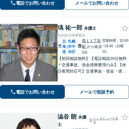
電話でお問い合わせ
メールでお問い合わせ
【即日／夜間／休日対応可能】
塙 祐一郎
弁護士
毛利節法律事務所
西１１丁目
営業時間：10:00
北
札幌
~19:30（日曜
海
市中
駅
から徒歩
|
道
央区
日）
5分
【初回相談無料】【電話相談20分無料
＊交通事故、借金債務整理のみ】【休
日夜間対応可】交通事故・借金・債務
整理事件に注力する弁護士です。個人
の方だけではなく、法人の方もお気軽
にご相談ください。【札幌市を中心に
電話でお問い合わせ
メールで面談予約
全道各地から相談受付中】
澁谷 朗
弁護
インタビューを見
る
士