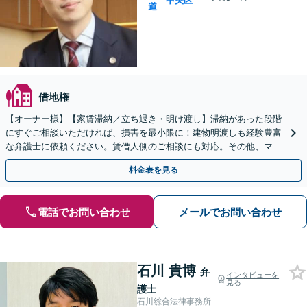
中央区
道
借地権
【オーナー様】【家賃滞納／立ち退き・明け渡し】滞納があった段階
にすぐご相談いただければ、損害を最小限に！建物明渡しも経験豊富
な弁護士に依頼ください。賃借人側のご相談にも対応。その他、マン
ション問題の経験豊富。【地下鉄大通駅から直結ビル】
料金表を見る
電話でお問い合わせ
メールでお問い合わせ
石川 貴博
弁
インタビューを
見る
護士
石川総合法律事務所