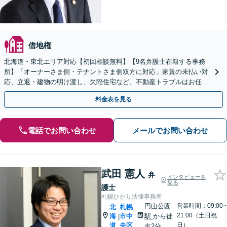
借地権
北海道・東北エリア対応【初回相談無料】【9名弁護士在籍する事務
所】「オーナーさま側・テナントさま側双方に対応」家賃の未払い対
応、立退・建物の明け渡し、欠陥住宅など、不動産トラブルはお任せ
ください「早期相談で損失を最小限に」
料金表を見る
電話でお問い合わせ
メールでお問い合わせ
武田 憲人
弁
インタビューを
見る
護士
札幌ひかり法律事務所
円山公園
営業時間：09:00~
北
札幌
21:00（土日祝
海
市中
駅
から徒
|
道
央区
日）
歩2分