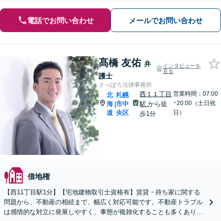
電話でお問い合わせ
メールでお問い合わせ
髙橋 友佑
弁
インタビューを
見る
護士
さっぽろ法律事務所
西１１丁目
営業時間：07:00
北
札幌
~20:00（土日祝
海
市中
駅
から徒
|
道
央区
日）
歩1分
借地権
【西11丁目駅1分】【宅地建物取引士資格有】賃貸・持ち家に関する
問題から、不動産の相続まで、幅広く対応可能です。不動産トラブル
は感情的な対立に発展しやすく、事態が複雑化することも多くありま