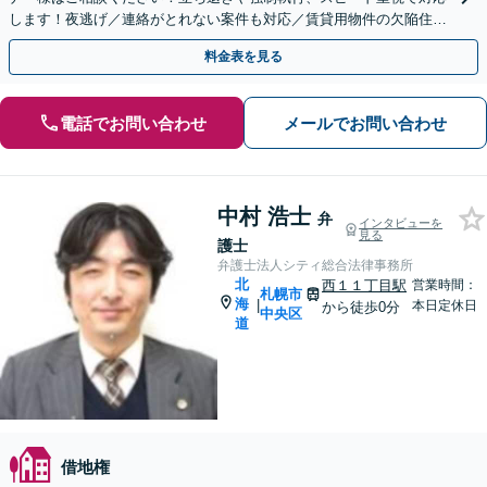
します！夜逃げ／連絡がとれない案件も対応／賃貸用物件の欠陥住宅
トラブル／立退料の増額交渉
料金表を見る
電話でお問い合わせ
メールでお問い合わせ
中村 浩士
弁
インタビューを
見る
護士
弁護士法人シティ総合法律事務所
北
西１１丁目駅
営業時間：
札幌市
海
|
本日定休日
から徒歩0分
中央区
道
借地権