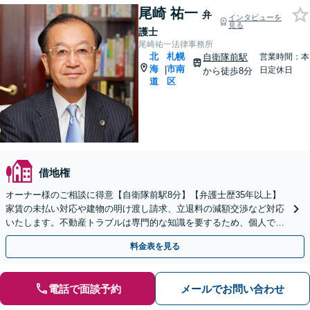
尾崎 祐一
弁
インタビューを
見る
護士
尾崎祐一法律事務所
北
札幌
自衛隊前駅
営業時間：本
海
市南
|
日定休日
から徒歩8分
道
区
借地権
オーナー様のご相談に得意【自衛隊前駅8分】【弁護士歴35年以上】
家賃の未払い対応や建物の明け渡し請求、立退料の減額交渉など対応
いたします。不動産トラブルは専門的な知識を要するため、個人での
解決は困難です。【初回相談無料】【完全個室】
料金表を見る
電話で面談予約
メールでお問い合わせ