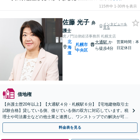
115件中 1-30件を表示
佐藤 光子
弁
インタビューを
見る
護士
虎ノ門法律経済事務所 札幌支店
北
大通駅
か
営業時間：本
札幌市
海
|
日定休日
ら徒歩4分
中央区
道
借地権
【弁護士歴20年以上】【大通駅４分・札幌駅６分】【宅地建物取引士
試験合格】貸している側、借りている側の双方に対応しています。税
理士や司法書士などの他士業と連携し、ワンストップでの解決が可能
です。問題が複雑化する前に、お早めにご相談ください。
料金表を見る