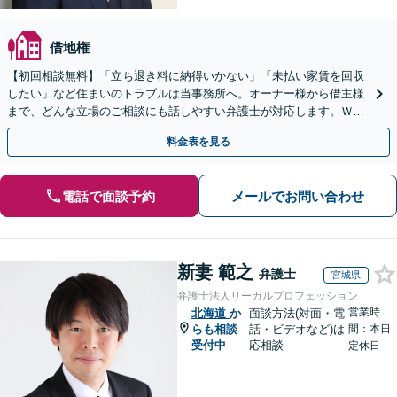
借地権
【初回相談無料】「立ち退き料に納得いかない」「未払い家賃を回収
したい」など住まいのトラブルは当事務所へ。オーナー様から借主様
まで、どんな立場のご相談にも話しやすい弁護士が対応します。ＷＥ
Ｂ面談可。まずはご相談ください。
料金表を見る
電話で面談予約
メールでお問い合わせ
新妻 範之
弁護士
宮城県
弁護士法人リーガルプロフェッション
営業時
北海道
か
面談方法(対面・電
らも相談
話・ビデオなど)は
間：本日
受付中
応相談
定休日