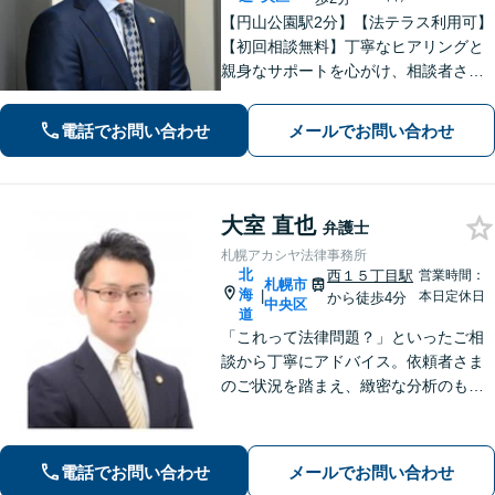
【円山公園駅2分】【法テラス利用可】
【初回相談無料】丁寧なヒアリングと
親身なサポートを心がけ、相談者さま
に満足してもらえる結果を目指しま
す。離婚や労働、相続など幅広い分野
電話でお問い合わせ
メールでお問い合わせ
に対応しておりますので、ぜひご相談
ください。【電話相談可】【休日・夜
間面談可】
大室 直也
弁護士
札幌アカシヤ法律事務所
北
西１５丁目駅
営業時間：
札幌市
海
|
本日定休日
から徒歩4分
中央区
道
「これって法律問題？」といったご相
談から丁寧にアドバイス。依頼者さま
のご状況を踏まえ、緻密な分析のもと
トラブルのツボを押さえた解決策を提
示いたします
電話でお問い合わせ
メールでお問い合わせ