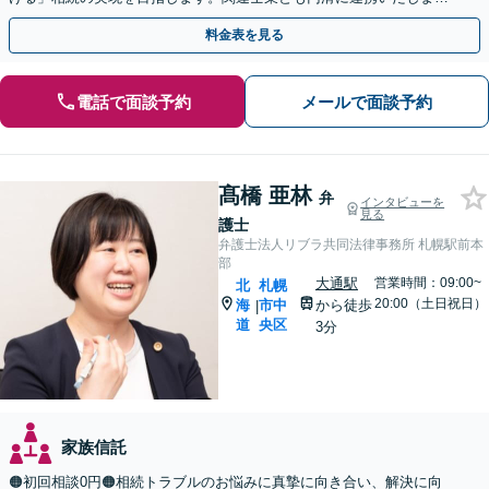
【平日夜・土曜相談可】【西11丁目駅1分】
料金表を見る
電話で面談予約
メールで面談予約
髙橋 亜林
弁
インタビューを
見る
護士
弁護士法人リブラ共同法律事務所 札幌駅前本
部
大通駅
営業時間：09:00~
北
札幌
20:00（土日祝日）
海
市中
から徒歩
|
道
央区
3分
家族信託
🟠初回相談0円🟠相続トラブルのお悩みに真摯に向き合い、解決に向