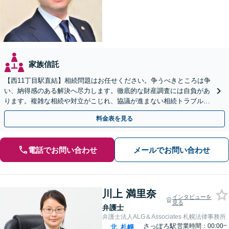
家族信託
【西11丁目駅直結】相続問題はお任せください。争うべきところは争
い、納得感のある解決へ尽力します。徹底的な財産調査には自負があ
ります。複雑な相続や対立がこじれ、協議が進まない相続トラブルも
ぜひご相談ください。【土日祝・夜間相談対応可能】
料金表を見る
電話でお問い合わせ
メールでお問い合わせ
川上 満里奈
インタビューを
見る
弁護士
弁護士法人ALG＆Associates 札幌法律事務所
さっぽろ駅
営業時間：00:00~
北
札幌