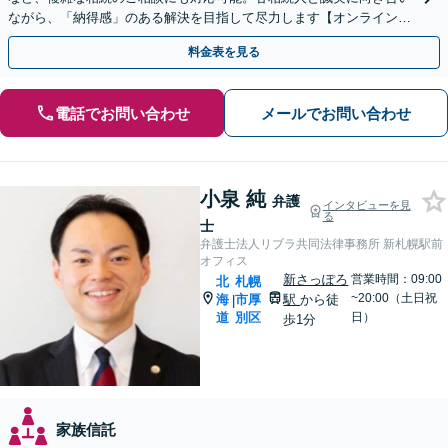
ながら、「納得感」のある解決を目指して尽力します【オンライン面
談可】【完全個室で相談可】【東室蘭駅1分】
料金表を見る
電話でお問い合わせ
メールでお問い合わせ
小泉 純
弁護
インタビューを見
る
士
弁護士法人リブラ共同法律事務所 新札幌駅前
オフィス
新さっぽろ
営業時間：09:00
北
札幌
~20:00（土日祝
海
市厚
駅
から徒
|
道
別区
日）
歩1分
家族信託