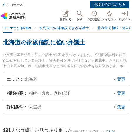
弁護士の方はこちら
ココナラへ
投稿する
探す
閲覧履歴
マイリスト
ログイン
ココナラ法律相談
北海道で法律相談できる弁護士
北海道で相続・遺言
北海道の家族信託に強い弁護士
北海道で家族信託に強い弁護士が131名見つかりました。初回面談無料や休日
面談に対応している弁護士、解決事例を持つ弁護士なども掲載中。さらに札幌
市中央区や旭川市、札幌市北区などの地域条件で弁護士を絞り込めます。相
続・遺言に関係する家族間の相続トラブルや認知症の相続、遺産分割等の細か
な分野での絞り込み検索もでき便利です。特に札幌イリス法律事務所の宮本 聖
エリア
北海道
変更
也弁護士や弁護士法人リブラ共同法律事務所 新札幌駅前オフィスの渡辺 麻里衣
弁護士、さっぽろ法律事務所の大賀 浩一弁護士のプロフィール情報や弁護士費
相談内容
相続・遺言、家族信託
変更
用、強みなどが注目されています。『北海道で土日や夜間に発生した家族信託
のトラブルを今すぐに弁護士に相談したい』『家族信託のトラブル解決の実績
豊富な近くの弁護士を検索したい』『初回相談無料で家族信託を法律相談でき
詳細条件
未選択
変更
る北海道内の弁護士に相談予約したい』などでお困りの相談者さんにおすすめ
です。
131
人の弁護士が見つかりました
(検索結果について詳しくは
こちら
)