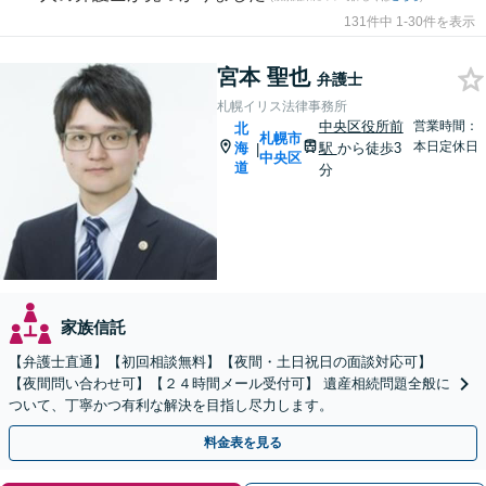
131件中 1-30件を表示
宮本 聖也
弁護士
札幌イリス法律事務所
中央区役所前
営業時間：
北
札幌市
本日定休日
海
駅
から徒歩3
|
中央区
道
分
家族信託
【弁護士直通】【初回相談無料】【夜間・土日祝日の面談対応可】
【夜間問い合わせ可】【２４時間メール受付可】 遺産相続問題全般に
ついて、丁寧かつ有利な解決を目指し尽力します。
料金表を見る