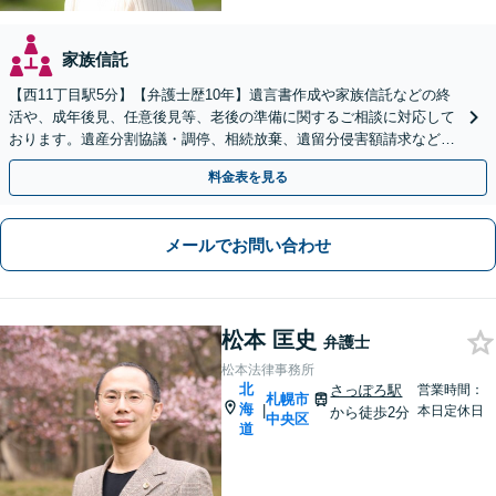
家族信託
【西11丁目駅5分】【弁護士歴10年】遺言書作成や家族信託などの終
活や、成年後見、任意後見等、老後の準備に関するご相談に対応して
おります。遺産分割協議・調停、相続放棄、遺留分侵害額請求など
も、お任せください。【初回相談無料】【Web面談可】
料金表を見る
メールでお問い合わせ
松本 匡史
弁護士
松本法律事務所
北
さっぽろ駅
営業時間：
札幌市
海
|
本日定休日
から徒歩2分
中央区
道