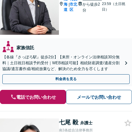
23:59（土日祝
海
市北
から徒歩2
|
道
区
日）
分
家族信託
【各線『さっぽろ駅』徒歩2分】【来所・オンライン法律相談30分無
料｜土日祝日相談予約受付｜WEB相談可能】相続財産調査/遺産分割
協議/遺言書作成/相続放棄など、解決のため全力を尽くします
料金表を見る
電話でお問い合わせ
メールでお問い合わせ
七尾 毅
弁護士
南3条総合法律事務所