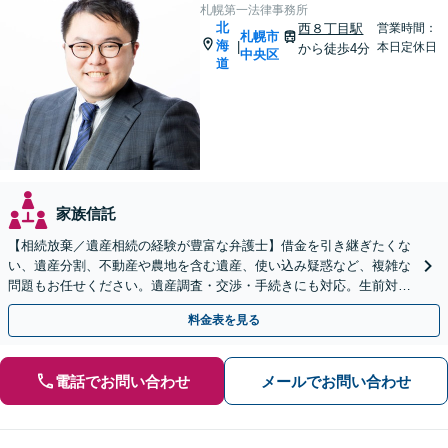
札幌第一法律事務所
北
西８丁目駅
営業時間：
札幌市
海
|
本日定休日
から徒歩4分
中央区
道
家族信託
【相続放棄／遺産相続の経験が豊富な弁護士】借金を引き継ぎたくな
い、遺産分割、不動産や農地を含む遺産、使い込み疑惑など、複雑な
問題もお任せください。遺産調査・交渉・手続きにも対応。生前対策
として遺言書作成も可【初回面談無料】
料金表を見る
電話でお問い合わせ
メールでお問い合わせ