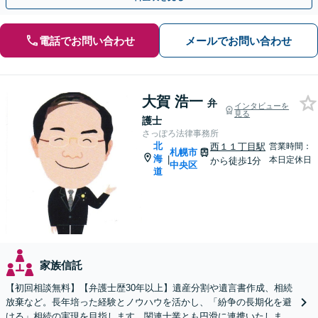
電話でお問い合わせ
メールでお問い合わせ
大賀 浩一
弁
インタビューを
見る
護士
さっぽろ法律事務所
北
西１１丁目駅
営業時間：
札幌市
海
|
本日定休日
から徒歩1分
中央区
道
家族信託
【初回相談無料】【弁護士歴30年以上】遺産分割や遺言書作成、相続
放棄など。長年培った経験とノウハウを活かし、「紛争の長期化を避
ける」相続の実現を目指します。関連士業とも円滑に連携いたします