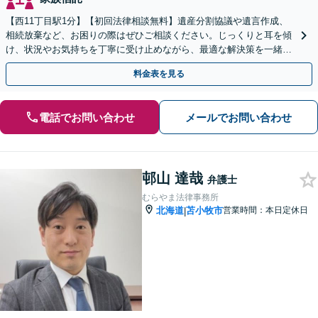
【西11丁目駅1分】【初回法律相談無料】遺産分割協議や遺言作成、
相続放棄など、お困りの際はぜひご相談ください。じっくりと耳を傾
け、状況やお気持ちを丁寧に受け止めながら、最適な解決策を一緒に
考えてまいります。【電話・メール・WEB相談可】
料金表を見る
電話でお問い合わせ
メールでお問い合わせ
邨山 達哉
弁護士
むらやま法律事務所
北海道
苫小牧市
営業時間：本日定休日
|