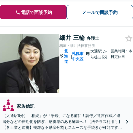
電話で面談予約
メールで面談予約
細井 三輪
弁護士
稻垣・細井法律事務所
北
大通駅
か
営業時間：本
札幌市
海
|
日定休日
ら徒歩6分
中央区
道
家族信託
【大通駅6分】「相続」が「争続」になる前に！調停／遺言作成／遺
留分などの長期化を防ぎ、納得感のある解決へ！【法テラス利用可】
【各士業と連携】複雑な不動産分割もスムーズな手続きが可能です