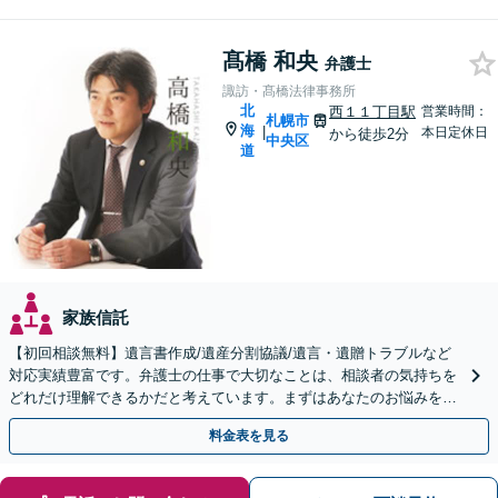
髙橋 和央
弁護士
諏訪・髙橋法律事務所
北
西１１丁目駅
営業時間：
札幌市
海
|
本日定休日
から徒歩2分
中央区
道
家族信託
【初回相談無料】遺言書作成/遺産分割協議/遺言・遺贈トラブルなど
対応実績豊富です。弁護士の仕事で大切なことは、相談者の気持ちを
どれだけ理解できるかだと考えています。まずはあなたのお悩みを聞
かせてください。
料金表を見る