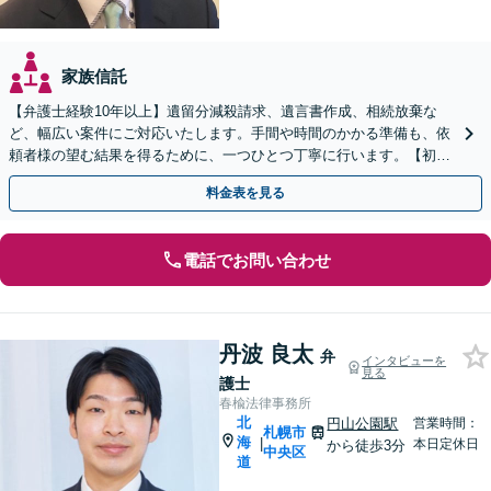
家族信託
【弁護士経験10年以上】遺留分減殺請求、遺言書作成、相続放棄な
ど、幅広い案件にご対応いたします。手間や時間のかかる準備も、依
頼者様の望む結果を得るために、一つひとつ丁寧に行います。【初回
相談無料】【分割払い対応】
料金表を見る
電話でお問い合わせ
丹波 良太
弁
インタビューを
見る
護士
春楡法律事務所
北
円山公園駅
営業時間：
札幌市
海
|
本日定休日
から徒歩3分
中央区
道