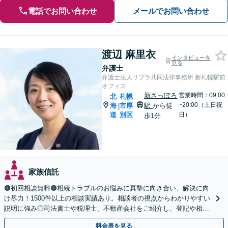
電話でお問い合わせ
メールでお問い合わせ
渡辺 麻里衣
インタビューを
見る
弁護士
弁護士法人リブラ共同法律事務所 新札幌駅前
オフィス
新さっぽろ
営業時間：09:00
北
札幌
~20:00（土日祝
海
市厚
駅
から徒
|
道
別区
日）
歩1分
家族信託
🟠初回相談無料🟠相続トラブルのお悩みに真摯に向き合い、解決に向
け尽力！1500件以上の相談実績あり。相談者の視点からわかりやすい
説明に強み◎司法書士や税理士、不動産会社をご紹介し、登記や相続
税の申告までワンストップで対応【夜間相談可】
料金表を見る