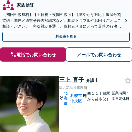
家族信託
【初回相談無料】【土日祝・夜間相談可】【速やかな対応】遺産分割
協議・調停／遺留分侵害額請求など、相続トラブルやお困りごとはご
相談ください。丁寧な対話を通し、依頼者さまにとって最善の解決を
目指します。
料金表を見る
電話でお問い合わせ
メールでお問い合わせ
三上 直子
弁護士
星六花法律事務所
北
西１１丁目駅
営業時間：
札幌市
海
|
本日定休日
から徒歩5分
中央区
道