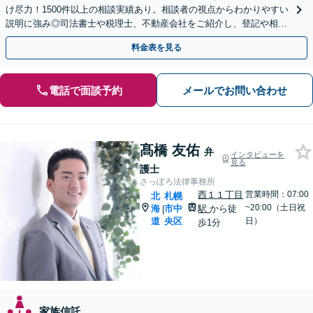
け尽力！1500件以上の相談実績あり。相談者の視点からわかりやすい
説明に強み◎司法書士や税理士、不動産会社をご紹介し、登記や相続
税の申告までワンストップで対応【夜間相談可】
料金表を見る
電話で面談予約
メールでお問い合わせ
髙橋 友佑
弁
インタビューを
見る
護士
さっぽろ法律事務所
西１１丁目
営業時間：07:00
北
札幌
~20:00（土日祝
海
市中
駅
から徒
|
道
央区
日）
歩1分
家族信託