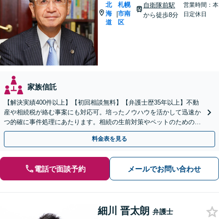
北
札幌
自衛隊前駅
営業時間：本
海
市南
|
日定休日
から徒歩8分
道
区
家族信託
【解決実績400件以上】【初回相談無料】【弁護士歴35年以上】不動
産や相続税が絡む事案にも対応可。培ったノウハウを活かして迅速か
つ的確に事件処理にあたります。相続の生前対策やペットのための年
金システムもお任せ【完全個室】【自衛隊前駅8分】
料金表を見る
電話で面談予約
メールでお問い合わせ
細川 晋太朗
弁護士