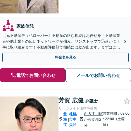
家族信託
【元不動産ディベロッパー】不動産の絡む相続はお任せを！不動産業
者や他士業との広いネットワークが強み。ワンストップで迅速かつ丁
寧に取り組みます！不動産評価額で相続には差が出ます。まずはご相
談ください【出張｜オンライン相談可】【休日夜間面談可】
料金表を見る
電話でお問い合わせ
メールでお問い合わせ
芳賀 広健
弁護士
リーガライト法律事務所
西８丁目駅
営業時間：09:00
北
札幌
~22:00（土曜
海
市中
から徒歩2
|
道
央区
日）
分