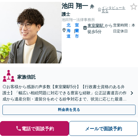
池田 翔一
弁
インタビューを
見る
護士
池田翔一法律事務所
北
室
東室蘭駅
から
営業時間：本
海
蘭
|
日定休日
徒歩5分
道
市
家族信託
◎お客様から感謝の声多数【東室蘭駅5分】【行政書士資格のある弁
護士】「幅広い相続問題に対応できる豊富な経験」公正証書遺言の作
成から遺産分割・遺留分をめぐる紛争対応まで、状況に応じた最適な
方法をご提案します【夜間相談可】
料金表を見る
電話で面談予約
メールで面談予約