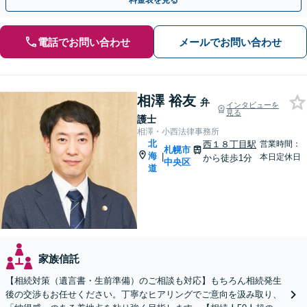
料金表を見る
電話でお問い合わせ
メールでお問い合わせ
相澤 裕友
弁
インタビューを
見る
護士
相澤・小西法律事務所
北
西１８丁目駅
営業時間：
札幌市
海
|
本日定休日
から徒歩1分
中央区
道
家族信託
【相続対策（遺言書・生前準備）のご相談も対応】もちろん相続発生
後の交渉もお任せください。丁寧なヒアリングでご意向を汲み取り、