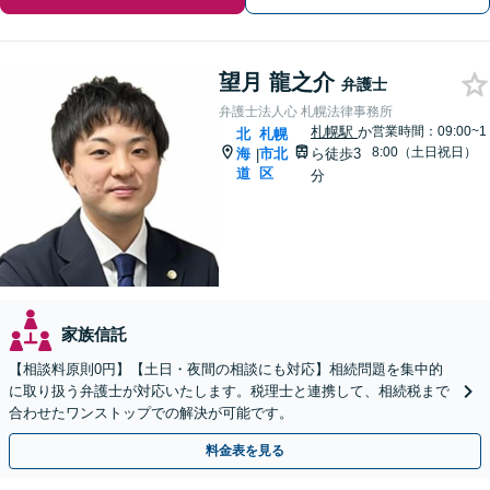
望月 龍之介
弁護士
弁護士法人心 札幌法律事務所
札幌駅
か
営業時間：09:00~1
北
札幌
8:00（土日祝日）
海
市北
ら徒歩3
|
道
区
分
家族信託
【相談料原則0円】【土日・夜間の相談にも対応】相続問題を集中的
に取り扱う弁護士が対応いたします。税理士と連携して、相続税まで
合わせたワンストップでの解決が可能です。
料金表を見る