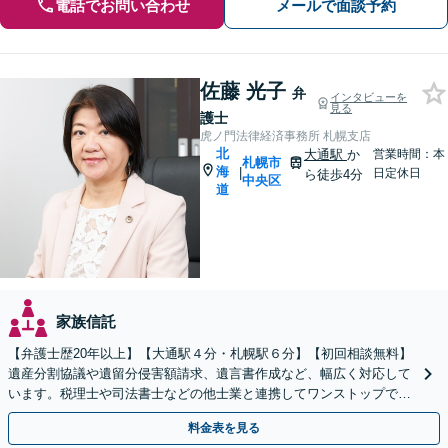
電話でお問い合わせ
メールで面談予約
佐藤 光子
弁
インタビューを
見る
護士
虎ノ門法律経済事務所 札幌支店
北
大通駅
か
営業時間：本
札幌市
海
|
日定休日
ら徒歩4分
中央区
道
家族信託
【弁護士歴20年以上】【大通駅４分・札幌駅６分】【初回相談無料】
遺産分割協議や遺留分侵害額請求、遺言書作成など、幅広く対応して
います。税理士や司法書士などの他士業と連携してワンストップでの
解決が可能です。ぜひご相談ください。
料金表を見る