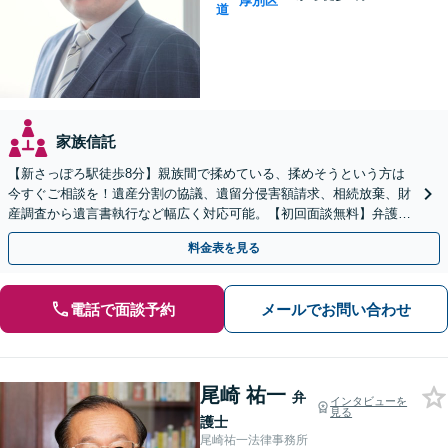
厚別区
道
家族信託
【新さっぽろ駅徒歩8分】親族間で揉めている、揉めそうという方は
今すぐご相談を！遺産分割の協議、遺留分侵害額請求、相続放棄、財
産調査から遺言書執行など幅広く対応可能。【初回面談無料】弁護士
が窓口になりストレス軽減！
料金表を見る
電話で面談予約
メールでお問い合わせ
尾崎 祐一
弁
インタビューを
見る
護士
尾崎祐一法律事務所