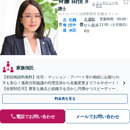
斉藤 由佳
弁
インタビューを
見る
護士
ネクスパート法律事務所 札幌オフィス
大通駅
営業時間：09:00~
北
札幌
21:00（土日祝日）
海
市中
から徒歩
|
道
央区
4分
家族信託
【初回相談料無料】住宅・マンション・アパート等の相続にお困りの
方も安心！遺産分割協議の代理交渉から名義変更までフルサポート！
【全国対応可】豊富な拠点と組織力を活かし円満かつスピーディーに
相続手続きをお手伝いします【取扱い実績2000件以上】
料金表を見る
電話でお問い合わせ
メールでお問い合わせ