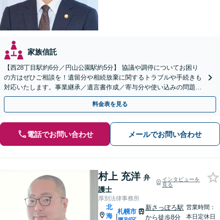
家族信託
【西28丁目駅約6分／円山公園駅約5分】 協議や調停についてお困り
の方はぜひご相談を！遺留分や相続放棄に関するトラブルや手続きも
対応いたします。事業継承／遺言書作成／寄与分や使い込みの問題／
家族信託の手続き
料金表を見る
電話でお問い合わせ
メールでお問い合わせ
村上 充洋
弁
インタビューを
見る
護士
厚別法律事務所
北
新さっぽろ駅
営業時間：
札幌市
海
|
本日定休日
から徒歩8分