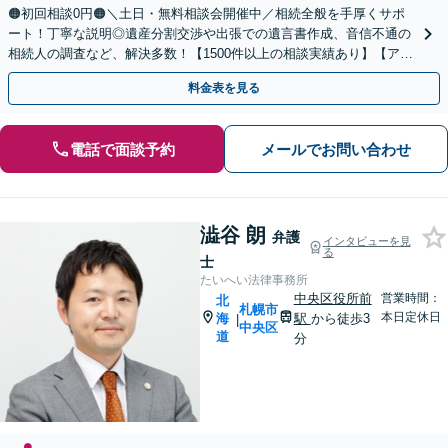
🟠初回相談0円🟠＼土日・無料相談会開催中／相続全般を手厚くサポ
ート！丁寧な説明◎遺産分割交渉や出張での遺言書作成、音信不通の
相続人の調査など、解決多数！【1500件以上の相談実績あり】【アク
セス良好】【分かりやすい料金体系】
料金表を見る
電話で面談予約
メールでお問い合わせ
澁谷 朗
弁護
インタビューを見
る
士
たいへい法律事務所
中央区役所前
営業時間：
北
札幌市
本日定休日
海
駅
から徒歩3
|
中央区
道
分