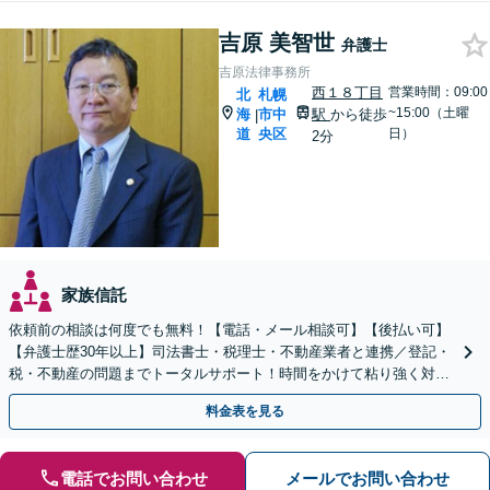
吉原 美智世
弁護士
吉原法律事務所
西１８丁目
営業時間：09:00
北
札幌
~15:00（土曜
海
市中
駅
から徒歩
|
道
央区
日）
2分
家族信託
依頼前の相談は何度でも無料！【電話・メール相談可】【後払い可】
【弁護士歴30年以上】司法書士・税理士・不動産業者と連携／登記・
税・不動産の問題までトータルサポート！時間をかけて粘り強く対応
し、円満な解決を目指します【西18丁目駅3分】
料金表を見る
電話でお問い合わせ
メールでお問い合わせ