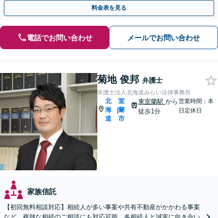
【夜間・休日対応可】【完全個室】
料金表を見る
電話でお問い合わせ
メールでお問い合わせ
菊地 俊邦
弁護士
弁護士法人北海道みらい法律事務所
北
室
東室蘭駅
から
営業時間：本
海
蘭
|
日定休日
徒歩1分
道
市
家族信託
【初回無料相談対応】相続人が多い事案や共有不動産がかかわる事案
など、複雑な相続のご相談にも対応可能。各相続人と誠実に向き合い