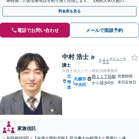
「納得感」のある着地点を粘り強く目指します。【相続人50人超の交
渉経験あり】【WEB面談可】【西18丁目駅徒歩1分】
料金表を見る
電話でお問い合わせ
メールで面談予約
中村 浩士
弁
インタビューを
見る
護士
弁護士法人シティ総合法律事務所
北
西１１丁目駅
営業時間：
札幌市
海
|
本日定休日
から徒歩0分
中央区
道
家族信託
＼初回相談0円／【弁護士歴約20年】司法書士や税理士と緊密なっ連