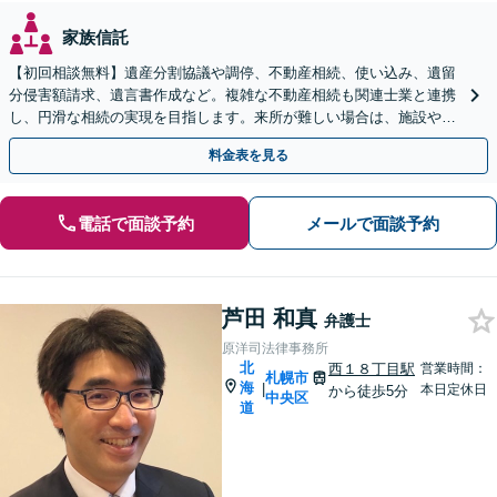
家族信託
【初回相談無料】遺産分割協議や調停、不動産相続、使い込み、遺留
分侵害額請求、遺言書作成など。複雑な不動産相続も関連士業と連携
し、円滑な相続の実現を目指します。来所が難しい場合は、施設や病
院への出張相談も対応可能です【弁護士歴19年以上】
料金表を見る
電話で面談予約
メールで面談予約
芦田 和真
弁護士
原洋司法律事務所
北
西１８丁目駅
営業時間：
札幌市
海
|
本日定休日
から徒歩5分
中央区
道