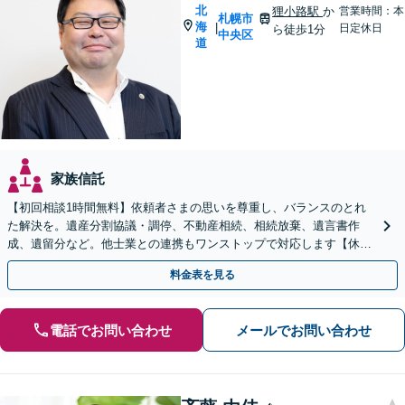
北
狸小路駅
か
営業時間：本
札幌市
海
|
日定休日
ら徒歩1分
中央区
道
家族信託
【初回相談1時間無料】依頼者さまの思いを尊重し、バランスのとれ
た解決を。遺産分割協議・調停、不動産相続、相続放棄、遺言書作
成、遺留分など。他士業との連携もワンストップで対応します【休
日・夜間面談OK】【すすきの駅2分】
料金表を見る
電話でお問い合わせ
メールでお問い合わせ