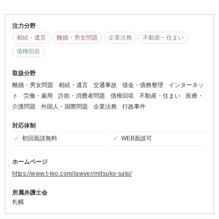
注力分野
相続・遺言
離婚・男女問題
企業法務
不動産・住まい
債権回収
取扱分野
離婚・男女問題
相続・遺言
交通事故
借金・債務整理
インターネッ
ト
労働・雇用
詐欺・消費者問題
債権回収
不動産・住まい
医療・
介護問題
外国人・国際問題
企業法務
行政事件
対応体制
初回面談無料
WEB面談可
ホームページ
https://www.t-leo.com/lawyer/mitsuko-sato/
所属弁護士会
札幌