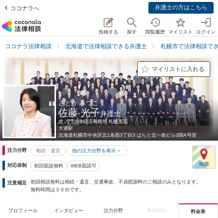
弁護士の方はこちら
ココナラへ
投稿する
探す
閲覧履歴
マイリスト
ログイン
ココナラ法律相談
北海道で法律相談できる弁護士
札幌市で法律相談で
マイリストに入れる
さとう みつこ
佐藤 光子
弁護士
虎ノ門法律経済事務所 札幌支店
大通駅
北海道
札幌市中央区北1条西3丁目3 ばらと北一条ビル3階A号室
注力分野
相続・遺言
他の注力分野を表示
対応体制
初回面談無料
WEB面談可
初回相談無料は相続・遺言、交通事故、不貞慰謝料のご相談のみとなります。
注意補足
無料時間は３０分です。
プロフィール
インタビュー
注力分野
事例紹介
料金表