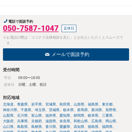
電話で面談予約
050-7587-1047
定休日
※お電話の際は「ココナラ法律相談を見た」とお伝えいただくとスムーズで
す。
メールで面談予約
受付時間
平日
09:00〜18:00
定休日
日曜、土曜、祝日
対応地域
北海道
青森県
岩手県
宮城県
秋田県
山形県
福島県
東京都
神奈川県
千葉県
埼玉県
茨城県
栃木県
群馬県
新潟県
長野県
山梨県
石川県
富山県
福井県
愛知県
静岡県
岐阜県
三重県
大阪府
兵庫県
京都府
滋賀県
奈良県
和歌山県
広島県
岡山県
山口県
鳥取県
島根県
香川県
愛媛県
高知県
徳島県
福岡県