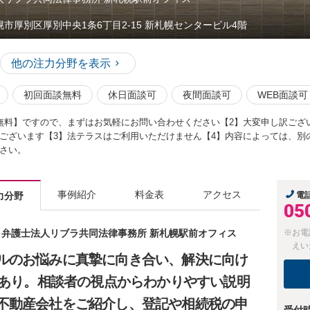
幌市厚別区厚別中央1条6丁目2-15 新札幌センタービル4階
他の注力分野を表示
初回面談無料
休日面談可
夜間面談可
WEB面談可
無料】ですので、まずはお気軽にお問い合わせください【2】大変申し訳ござ
ございます【3】法テラスはご利用いただけません【4】内容によっては、別
さい。
事例紹介
料金表
アクセス
力分野
電
05
士 弁護士法人リブラ共同法律事務所 新札幌駅前オフィス
※お電
えい
ブルのお悩みに真摯に向き合い、解決に向け
績あり。相談者の視点からわかりやすい説明
不動産会社をご紹介し、登記や相続税の申