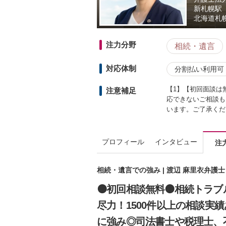
新札幌駅
北海道
札
注力分野
相続・遺言
対応体制
分割払い利用可
【1】【初回面談は
注意補足
応できないご相談も
います。ご了承くだ
プロフィール
インタビュー
注
相続・遺言での強み | 渡辺 麻里衣弁護
🟠初回相談無料🟠相続トラ
尽力！1500件以上の相談実
に強み◎司法書士や税理士、