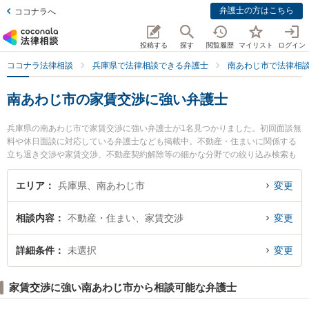
弁護士の方はこちら
ココナラへ
投稿する
探す
閲覧履歴
マイリスト
ログイン
ココナラ法律相談
兵庫県で法律相談できる弁護士
南あわじ市で法律相
南あわじ市の家賃交渉に強い弁護士
兵庫県の南あわじ市で家賃交渉に強い弁護士が1名見つかりました。初回面談無
料や休日面談に対応している弁護士なども掲載中。不動産・住まいに関係する
立ち退き交渉や家賃交渉、不動産契約解除等の細かな分野での絞り込み検索も
でき便利です。特にあわじみらい法律会計事務所の河津 昂輝弁護士のプロフィ
ール情報や弁護士費用、強みなどが注目されています。『南あわじ市で土日や
エリア
兵庫県、南あわじ市
変更
夜間に発生した家賃交渉のトラブルを今すぐに弁護士に相談したい』『家賃交
渉のトラブル解決の実績豊富な近くの弁護士を検索したい』『初回相談無料で
相談内容
不動産・住まい、家賃交渉
変更
家賃交渉を法律相談できる南あわじ市内の弁護士に相談予約したい』などでお
困りの相談者さんにおすすめです。
詳細条件
未選択
変更
家賃交渉に強い南あわじ市から相談可能な弁護士