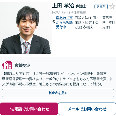
上田 孝治
弁護士
兵庫県
神戸さきがけ法律事務所
営業時
南あわじ市
面談方法(対面・
からも相談
電話・ビデオな
間：本日
受付中
ど)は応相談
定休日
家賃交渉
【関西エリア対応】【弁護士歴20年以上】マンション管理士・賃貸不
動産経営管理士の資格あり。一般的なトラブルはもちろん不動産売買
／所有者不明の不動産／地主さまのお悩みにも親身になって対応しま
す【夜間・休日の相談可】
料金表を見る
電話でお問い合わせ
メールでお問い合わせ