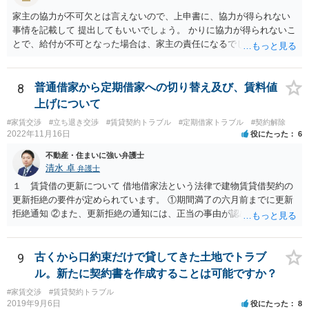
士による鑑定などを実施して増額が相当と認めてもらわなければでき
家主の協力が不可欠とは言えないので、上申書に、協力が得られない
ないことです。そう簡単ではありません。 土地賃貸借から家屋の賃貸
事情を記載して 提出してもいいでしょう。 かりに協力が得られないこ
借に転換するなどということには全く応じる必要がありません。借地
とで、給付が不可となった場合は、家主の責任になるでしょう。
人から建物を無償で（？）買い取って借地権を奪おうということでし
ょう。 一度面談の上で正式に弁護士にご相談されることをお勧めいた
します。
8
普通借家から定期借家への切り替え及び、賃料値
上げについて
#家賃交渉
#立ち退き交渉
#賃貸契約トラブル
#定期借家トラブル
#契約解除
2022年11月16日
役にたった
6
不動産・住まいに強い弁護士
清水 卓
弁護士
１ 賃貸借の更新について 借地借家法という法律で建物賃貸借契約の
更新拒絶の要件が定められています。 ①期間満了の六月前までに更新
拒絶通知 ②また、更新拒絶の通知には、正当の事由が認められる必要
があります。この正当の事由は、賃貸人の建物使用を必要とする事情•
賃借人の建物使用を必要とする事情のほか、従前の経過，建物の利用
状況，建物の現況，いわゆる立退料の申出を考慮して判断するものと
9
古くから口約束だけで貸してきた土地でトラブ
されています。 ③更新拒絶通知がされた場合でも、賃貸借期間満了満
ル。新たに契約書を作成することは可能ですか？
了後も賃借人が建物の使用を継続する場合には、賃借人に対し遅滞な
#家賃交渉
#賃貸契約トラブル
く異議を述べる 大家側（賃貸人側）に正当の事由が認めらるか疑問
2019年9月6日
役にたった
8