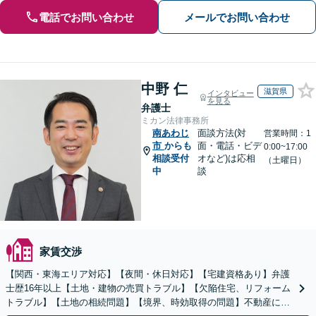
電話でお問い合わせ
メールでお問い合わせ
中野 仁
滋賀県
インタビュー
を見る
弁護士
ミカン法律事務所
南あわじ
面談方法(対
営業時間：1
市
からも
面・電話・ビデ
0:00~17:00
相談受付
オなど)は応相
（土曜日）
中
談
家賃交渉
【関西・東海エリア対応】【夜間・休日対応】【宅建資格あり】弁護
士歴16年以上【土地・建物の売買トラブル】【欠陥住宅、リフォーム
トラブル】【土地の相続問題】【境界、時効取得の問題】不動産に関