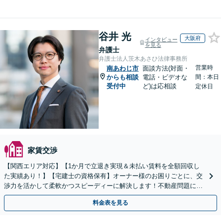
谷井 光
大阪府
インタビュー
を見る
弁護士
弁護士法人茨木あさひ法律事務所
営業時
南あわじ市
面談方法(対面・
からも相談
電話・ビデオな
間：本日
受付中
ど)は応相談
定休日
家賃交渉
【関西エリア対応】【1か月で立退き実現＆未払い賃料を全額回収し
た実績あり！】【宅建士の資格保有】オーナー様のお困りごとに、交
渉力を活かして柔軟かつスピーディーに解決します！不動産問題に幅
広く対応しています。
料金表を見る