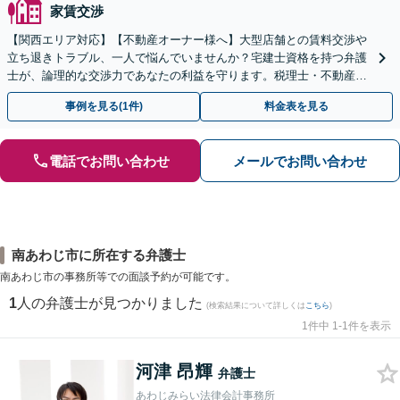
家賃交渉
【関西エリア対応】【不動産オーナー様へ】大型店舗との賃料交渉や
立ち退きトラブル、一人で悩んでいませんか？宅建士資格を持つ弁護
士が、論理的な交渉力であなたの利益を守ります。税理士・不動産鑑
定士等と連携し、複雑な案件もワンストップで解決へ。
事例を見る(1件)
料金表を見る
電話でお問い合わせ
メールでお問い合わせ
南あわじ市に所在する弁護士
南あわじ市の事務所等での面談予約が可能です。
1
人の弁護士が見つかりました
(検索結果について詳しくは
こちら
)
1件中 1-1件を表示
河津 昂輝
弁護士
あわじみらい法律会計事務所