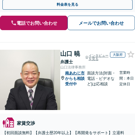
するトラブル全般の解決に豊富な経験あり。
料金表を見る
電話でお問い合わせ
メールでお問い合わせ
山口 暁
大阪府
インタビュー
を見る
弁護士
山口法律事務所
営業時
南あわじ市
面談方法(対面・
からも相談
電話・ビデオな
間：本日
受付中
ど)は応相談
定休日
家賃交渉
【初回面談無料】【弁護士歴20年以上】【再開発をサポート】立退料