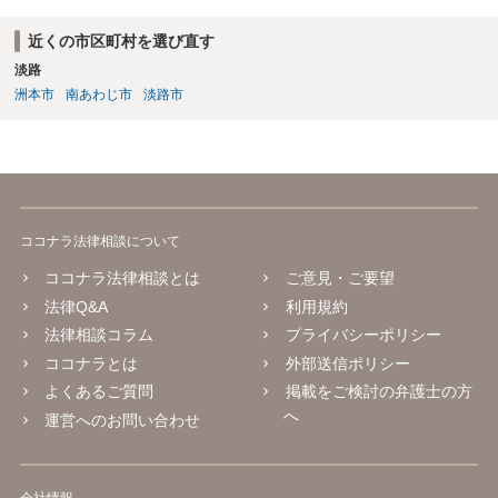
る姿勢を示すこと）、従来どおり現行賃料を支払い続け、滞納をしな
いことです。これにより、立場を不利にせず交渉や法的手続に進むこ
近くの市区町村を選び直す
とができます。 仮に、今後、相手方が調停や訴訟を提起した場合で
淡路
も、裁判所は適正賃料を客観的に算定します。23年間にわたる営業実
績や、急激な賃料増額が事業継続に与える影響は、借主側に有利な事
洲本市
南あわじ市
淡路市
情として考慮されるものと考えられます。
ココナラ法律相談について
ココナラ法律相談とは
ご意見・ご要望
法律Q&A
利用規約
法律相談コラム
プライバシーポリシー
ココナラとは
外部送信ポリシー
よくあるご質問
掲載をご検討の弁護士の方
へ
運営へのお問い合わせ
会社情報