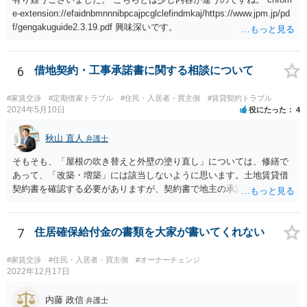
e-extension://efaidnbmnnnibpcajpcglclefindmkaj/https://www.jpm.jp/pd
f/gengakuguide2.3.19.pdf 興味深いです。
6
借地契約・工事承諾書に関する相談について
#家賃交渉
#定期借家トラブル
#住民・入居者・買主側
#賃貸契約トラブル
2024年5月10日
役にたった
4
秋山 直人
弁護士
そもそも、「屋根の吹き替えと外壁の塗り直し」については、修繕で
あって、「改築・増築」には該当しないように思います。土地賃貸借
契約書を確認する必要がありますが、契約書で地主の承諾が必要とさ
れているのが「改築・増築」だけで、「大規模修繕」は含まれていな
いのであれば、そもそも地主の承諾は不要なのではないでしょうか。
窓の補修も修繕でしょう。 地代の1．8倍増額というのも無理があるよ
7
住居確保給付金の書類を大家が書いてくれない
うに思います。2010年から地代が14年間据え置きなのであれば、増額
はやむを得ないと思いますが、（もちろん立地にもよりますが）80％
#家賃交渉
#住民・入居者・買主側
#オーナーチェンジ
増が認められる可能性は低いように思います。 地代増額については、
2022年12月17日
借地人が増額に応じなければ、地主の側で調停を申し立て、調停が成
立しなければ、地代増額の裁判を起こして、裁判所選任の不動産鑑定
内藤 政信
弁護士