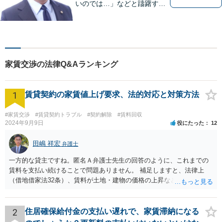
いのでは…」などと躊躇する
ことなく，「まずは相談して
みよう」と法律相談にお越し
いただける事務所を目指して
おります。弁護士前畑壮志は
全力で，最善の答えを探せる
家賃交渉の法律Q&Aランキング
ようお手伝いいたします。
1
賃貸契約の家賃値上げ要求、法的対応と対策方法
#家賃交渉
#賃貸契約トラブル
#契約解除
#賃料回収
2024年9月9日
役にたった
12
田嶋 祥宏
弁護士
一方的な貸主ですね。匿名Ａ弁護士先生の回答のように、これまでの
賃料を支払い続けることで問題ありません。 補足しますと、法律上
（借地借家法32条）、賃料が土地・建物の価格の上昇などの経済事情
の変動や、近隣の同種建物の賃料と比較して「不相当となったとき」
は、「契約条件にかかわらず」、当事者は賃料の増減を請求できる、
とされています。 「不相当」かどうかは、貸主から、近隣相場の上昇
2
住居確保給付金の支払い遅れで、家賃滞納になる
を示す同種賃貸物件の根拠資料などを提示してもらわないと判断でき