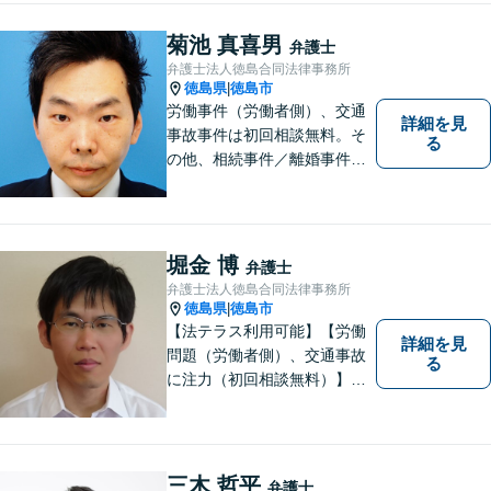
寧に対応してまいります。ご
相談者様のお話をじっくり聴
菊池 真喜男
弁護士
き、最適な解決方法をご提案
弁護士法人徳島合同法律事務所
いたします。
徳島県
徳島市
|
労働事件（労働者側）、交通
詳細を見
事故事件は初回相談無料。そ
る
の他、相続事件／離婚事件／
債務整理／行政事件など、幅
広い問題に対応可能！完全個
室対応でプライバシーが守ら
れます。【無料駐車場】
堀金 博
弁護士
弁護士法人徳島合同法律事務所
徳島県
徳島市
|
【法テラス利用可能】【労働
詳細を見
問題（労働者側）、交通事故
る
に注力（初回相談無料）】市
民の生活に関わる身近な事件
（労働問題/交通事故/不動産賃
貸借/消費者問題/離婚/相続/債
務整理など）を中心に、社会
三木 哲平
弁護士