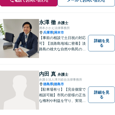
電話でお問い合わせ
メールでお問い合わせ
永澤 徹
弁護士
洲本さかえ法律事務所
兵庫県
洲本市
|
【事前の相談で土日祝の対応
詳細を見
可】【淡路島地域に密着】淡
る
路島の雄大な自然や島民の
方々の温かい人柄の魅力に触
れ、この地で弁護士活動に全
力で励んでおります。事前の
ご相談で土日祝・時間外対応
内田 真
弁護士
が可能です。
弁護士法人津川総合法律事務所
徳島県
徳島市
|
【駐車場有り】【完全個室で
詳細を見
相談可能】市民の皆様の正当
る
な権利や利益を守り、実現す
るために市民の皆さんに寄り
添って、一つ一つの事案に丁