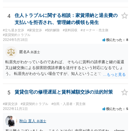
ろいろな疑問点がおありの場合，正式に弁護士への法律相談を申し込
まれることをおすすめします。
4
住人トラブルに関する相談：家賃滞納と退去費の
支払いを拒否され、管理鍵の横領も発生
#立ち退き交渉
#家賃交渉
#契約解除
#賃料回収
#オーナー・売主側
#賃貸契約トラブル
2024年5月18日
役にたった
8
匿名A
弁護士
転居先がわかっているのであれば、 そちらに賃料の請求書と鍵の返還
又は鍵交換による損害賠償請求書を送付するという対応になるでしょ
う。 転居先がわからない場合ですが、知人ということで、連絡がつく
のであれば、そちらに連絡をしてという形ですが、知人間ということ
で、適切な対応が望めない場合は、債権回収を弁護士に依頼すること
をご検討ください。
5
賃貸住宅の修理遅延と賃料減額交渉の法的対策
#家賃交渉
#賃貸契約トラブル
#住民・入居者・買主側
2022年11月1日
役にたった
5
秋山 直人
弁護士
有り難うございました。 こちらとは少し内容が違うのですね。 chrom