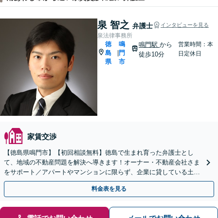
泉 智之
弁護士
インタビューを見る
泉法律事務所
徳
鳴
鳴門駅
から
営業時間：本
島
門
|
日定休日
徒歩10分
県
市
家賃交渉
【徳島県鳴門市】【初回相談無料】徳島で生まれ育った弁護士とし
て、地域の不動産問題を解決へ導きます！オーナー・不動産会社さま
をサポート／アパートやマンションに限らず、企業に貸している土地
のトラブル、欠陥住宅問題などに対応【休日・夜間相談可】
料金表を見る