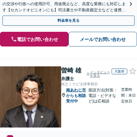
の交渉や行政への使用許可、用途廃止など、高度な業務にも対応しま
す【セカンドオピニオンにも】司法書士や不動産鑑定士などと連携。
農地や山林などもお任せください【枚方市駅6分】
料金表を見る
電話でお問い合わせ
メールでお問い合わせ
曽崎 雄
大阪府
インタビュー
を見る
弁護士
桜之ミヤビ法律事務所
営業時
南あわじ市
面談方法(対面・
からも相談
電話・ビデオな
間：本日
受付中
ど)は応相談
定休日