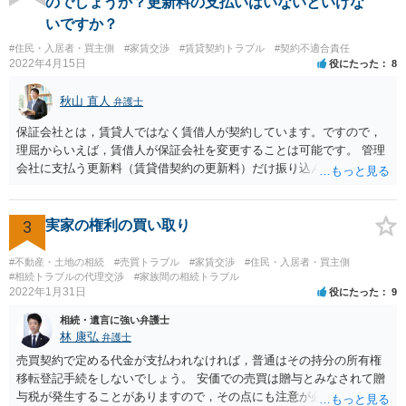
のでしょうか？更新料の支払いはいないといけな
ませんよね。ご相談者様のケースでは、こうした資料が示されていな
いですか？
いと思われることと、１０％が相当がどうかが分からないので、「不
#住民・入居者・買主側
#家賃交渉
#賃貸契約トラブル
#契約不適合責任
相当」という判断ができないから賃料増額には応じないという主張が
2022年4月15日
役にたった
8
できます。 なお、賃貸借契約書には「家賃の変更は貸主・借主間の合
意の上で行う」という特約があるとのことですが、最高裁判例（S56.
秋山 直人
弁護士
4.20）では、このような特約があっても協議を経ない増額請求も有効
とされているため（本当に賃料が不相当であれば特約に拘束されるの
保証会社とは，賃貸人ではなく賃借人が契約しています。ですので，
は不合理だからという考え方です。「契約条件にかかわらず」とはそ
理屈からいえば，賃借人が保証会社を変更することは可能です。 管理
ういう意味です。）、契約違反だから増額には応じないという理論で
会社に支払う更新料（賃貸借契約の更新料）だけ振り込んで，保証会
はなく、上記のとおり、「不相当」かどうかが判断できないから、と
社との契約は更新しないと主張して，その更新料を振り込まなけれ
いう理論になると思います。 そして、法律上、増額協議が整わない場
ば，その保証会社との契約は更新されません。 ただ，賃貸人との賃貸
合、増額を正当とする判決が確定するまでは相当な賃料（※現在の賃
借契約書上で，賃貸借契約期間中，保証会社との保証契約をする義務
3
実家の権利の買い取り
料）を支払えば足りる、とされています。 もし、貸主が「現在の賃料
が規定されている場合があり，「賃貸人指定の」保証会社との契約が
なら受け取らない」などと言った場合は、最寄りの法務局に現在の賃
義務付けられている場合もあり得ます。この場合には，賃貸人指定以
#不動産・土地の相続
#売買トラブル
#家賃交渉
#住民・入居者・買主側
料を供託してください。賃料を支払わないと契約が解除される可能性
外の保証会社とは契約できないことになります。そのような縛りがな
#相続トラブルの代理交渉
#家族間の相続トラブル
がありますので、注意が必要です。
2022年1月31日
役にたった
9
ければ，別の保証会社との契約に変更できる可能性もあります。 まず
は賃貸借契約書の規定を確認する必要があります。
相続・遺言に強い弁護士
林 康弘
弁護士
売買契約で定める代金が支払われなければ，普通はその持分の所有権
移転登記手続をしないでしょう。 安価での売買は贈与とみなされて贈
与税が発生することがありますので，その点にも注意が必要です。 い