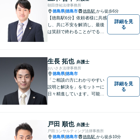
的事件にも対応いたします。
朝田啓祐法律事務所
お気軽にご相談ください。
徳島県
徳島市
徳島駅
から徒歩6分
|
【徳島駅6分】依頼者様に共感
詳細を見
し、共に不安を解消し、最後
る
は笑顔で終わることがでるよ
うに取り組んで参ります。 じ
っくりとご相談者のお話しを
聴くことを第一と考えて、ご
相談にのっています。 まずは
生長 拓也
弁護士
ご相談ください。
おいさき法律事務所
徳島県
徳島市
|
「ご相談の方にわかりやすい
詳細を見
説明と解決を」をモットーに
る
日々精進しています。可能な
限り難解な専門用語をかみ砕
いて説明し、トラブルに遭い
不安な思いを抱えられている
戸田 順也
弁護士
戸田コンサルティング法律事務所
徳島県
徳島市
徳島駅
から徒歩10分
|