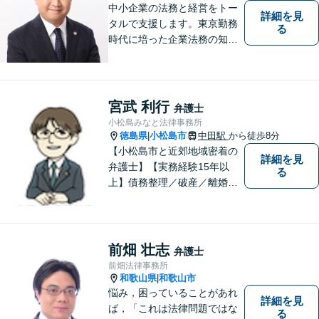
中小企業の法務と経営をトー
詳細を見
タルで支援します。東京勤務
る
時代に培った企業法務の知見
と中小企業診断士としての経
営の知見のシナジーで、徳島
の中小企業を中心に支援しま
す。
宮武 利行
弁護士
小松島みなと法律事務所
徳島県
小松島市
中田駅
から徒歩8分
|
【小松島市と近郊地域密着の
詳細を見
弁護士】【実務経験15年以
る
上】債務整理／破産／離婚／
相続／遺言／交通事故／刑事
など幅広く対応。小松島市、
徳島市、阿南市、勝浦町など
幅広くご相談を受付中。実務
前畑 壮志
弁護士
経験15年以上の弁護士が誠
前畑法律事務所
実、丁寧に対応致します。
和歌山県
和歌山市
|
【無料相談あり】
悩み，困っていることがあれ
詳細を見
ば，「これは法律問題ではな
る