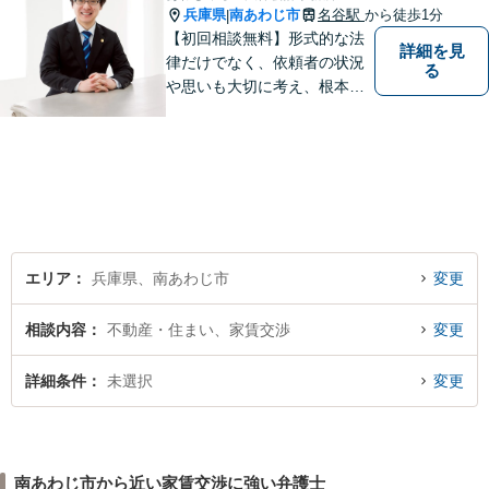
兵庫県
南あわじ市
名谷駅
から徒歩1分
|
【初回相談無料】形式的な法
詳細を見
律だけでなく、依頼者の状況
る
や思いも大切に考え、根本的
なトラブル解決を目指して全
力で取り組んでいます。 相談
者の立場に寄り添い、一人ひ
とりに合ったサポートを心が
けています。【夜間・休日相
談可能】【オンライン出張相
談可】
エリア
兵庫県、南あわじ市
変更
相談内容
不動産・住まい、家賃交渉
変更
詳細条件
未選択
変更
南あわじ市から近い家賃交渉に強い弁護士