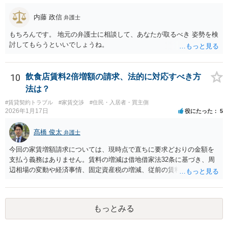
のあるご事案かと思います。更新拒絶に正当の事由がない場合、大家
側（賃貸人側）が、更新の予定されている普通賃貸借契約から更新の
内藤 政信
弁護士
ない定期借家契約に一方的に切り替えることはできません。ただし、
正当の事由がない場合でも、賃借人側の同意があれば、定期借家契約
もちろんです。 地元の弁護士に相談して、あなたが取るべき 姿勢を検
への切り替えも可能です。そのため、仲介会社側は、何とか、賃借人
討してもらうといいでしょうね。
側（あなた側）から同意を取り付けようとしているものと思われま
す。 （建物賃貸借契約の更新等） 第二十六条 建物の賃貸借について
期間の定めがある場合において、当事者が期間の満了の一年前から六
10
飲食店賃料2倍増額の請求、法的に対応すべき方
月前までの間に相手方に対して更新をしない旨の通知又は条件を変更
法は？
しなければ更新をしない旨の通知をしなかったときは、従前の契約と
同一の条件で契約を更新したものとみなす。ただし、その期間は、定
#賃貸契約トラブル
#家賃交渉
#住民・入居者・買主側
2026年1月17日
役にたった
5
めがないものとする。 ２ 前項の通知をした場合であっても、建物の
賃貸借の期間が満了した後建物の賃借人が使用を継続する場合におい
髙橋 俊太
て、建物の賃貸人が遅滞なく異議を述べなかったときも、同項と同様
弁護士
とする。 （建物賃貸借契約の更新拒絶等の要件） 第二十八条 建物の
今回の家賃増額請求については、現時点で直ちに要求どおりの金額を
賃貸人による第二十六条第一項の通知又は建物の賃貸借の解約の申入
支払う義務はありません。賃料の増減は借地借家法32条に基づき、周
れは、建物の賃貸人及び賃借人（転借人を含む。以下この条において
辺相場の変動や経済事情、固定資産税の増減、従前の賃料が不相当に
同じ。）が建物の使用を必要とする事情のほか、建物の賃貸借に関す
なったかどうか等を総合的に考慮して判断されます。仮に近隣相場よ
る従前の経過、建物の利用状況及び建物の現況並びに建物の賃貸人が
り低いと評価される場合でも、長年営業を継続している借主に対し、
建物の明渡しの条件として又は建物の明渡しと引換えに建物の賃借人
一方的に賃料を2倍にするような急激な増額がそのまま認められること
に対して財産上の給付をする旨の申出をした場合におけるその申出を
もっとみる
は、実務上考えにくいです。 内容証明が届いた場合でも、重要なの
考慮して、正当の事由があると認められる場合でなければ、すること
は、増額には同意しない意思を明確に示すこと（ただし協議には応じ
ができない。