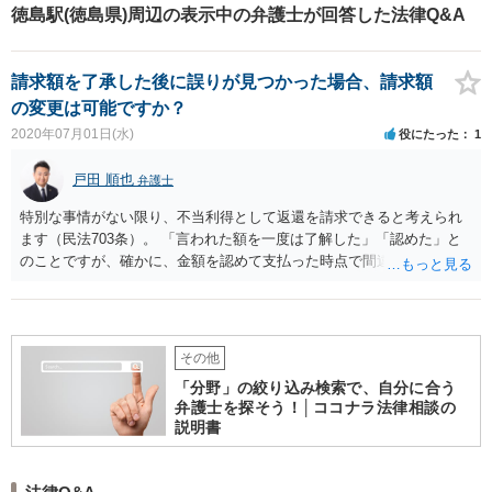
調べ対応について面密に打合せができたことが、事件の早期解決につながり
は、法的に建物の明渡しを実現し、滞納家賃を回収するために、ベリーベス
徳島駅(徳島県)周辺の表示中の弁護士が回答した法律Q&A
ました。
ト法律事務所と顧問契約を締結しました。 【ベリーベストの対応とその結
果】 顧問弁護士に相談したところ、A社が管理する賃貸物件について、賃料
の滞納が一定期間を超えた賃借人が発生した場合、速やかに顧問弁護士が賃
請求額を了承した後に誤りが見つかった場合、請求額
借人に対して建物明渡しの手続を実施するという業務フローが構築されまし
た。 また、顧問弁護士が建物明渡し業務を行う場合、賃借人の家賃の滞納状
の変更は可能ですか？
況についても、A社から確認することになるため、滞納家賃の債権回収も、併
2020年07月01日(水)
役にたった
1
せて顧問弁護士が迅速に行うようになりました。 【解決のポイント】 顧問弁
護士による業務フローの構築後、A社は、家賃滞納が長期化するリスクを最小
限に抑えることができるようになりました。 A社は、家賃を滞納する賃借人
戸田 順也
弁護士
が発生した場合、問題の解決は顧問弁護士に任せることができるので、業務
の効率化を図ることができ、本業に集中することができるようになりまし
特別な事情がない限り、不当利得として返還を請求できると考えられ
た。
ます（民法703条）。 「言われた額を一度は了解した」「認めた」と
のことですが、確かに、金額を認めて支払った時点で間違いに気づい
ていたとすれば、返還を請求できなくなってしまう余地があります
（民法705条）。 しかし、金額を認めて支払った時点で間違いに気づ
いていなかったのであれば、やはり不当利得として返還を請求できる
と考えられます。
その他
「分野」の絞り込み検索で、自分に合う
弁護士を探そう！│ココナラ法律相談の
説明書