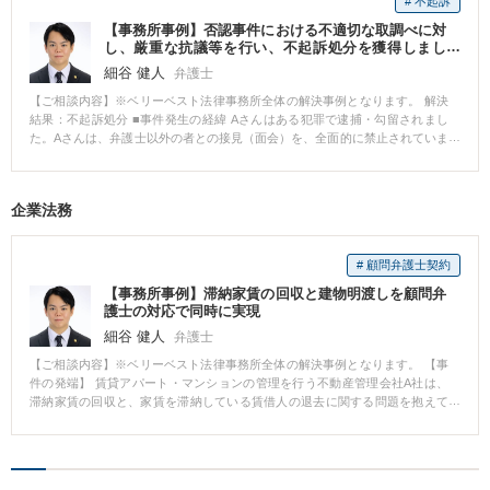
# 不起訴
てしまったことで、働き続けることへの不安も感じられ、弁護士にご相談い
ただくに至ったとのことでした。 詳しいお話を伺ったところ、会社内で人間
【事務所事例】否認事件における不適切な取調べに対
関係のトラブルがあったこと自体は事実でしたが、トラブルの相手方の主張
し、厳重な抗議等を行い、不起訴処分を獲得しまし
には事実に反していることも多いにも関わらず、会社が十分な調査をしない
た。
細谷 健人
弁護士
まま相手方の主張のみを聞いている状態であるとのことでした。 【ベリーベ
ストの対応とその結果】 Aさんのお話からすると、勤務先からの自宅待機命
【ご相談内容】※ベリーベスト法律事務所全体の解決事例となります。 解決
令や降格は無効となる可能性があると考えられました。 そこで、どのような
結果：不起訴処分 ■事件発生の経緯 Aさんはある犯罪で逮捕・勾留されまし
解決がAさんにとって最善の選択なのか、打ち合わせを重ねて検討した結果、
た。Aさんは、弁護士以外の者との接見（面会）を、全面的に禁止されていま
やはりAさんとしては、復職を第一として考えたいということになりました。
した。 ■相談～解決の流れ 弁護活動としては、まず、Aさんに「被疑者ノー
ただ一方で、勤務先のAさんへの対応が非常に頑なであったこと、Aさんの技
ト」という冊子を差し入れ、ここに取り調べ状況を逐一記録するようお願い
術は転職市場でも有利なものであったことから、復職するよりも有利な条件
しました。 次に、身柄解放に向けて、裁判所に対して勾留決定に対する準抗
企業法務
を獲得できるのであれば転職を前提とする和解も視野に入れるという方針を
告（異議申立て）を行い、これと同時に、少なくとも近親者には面会できる
決定しました。 そして、弁護士から勤務先に内容証明を送り、自宅待機命令
ようにと、接見禁止の一部解除の申立てを行いました。 しかし、いずれの申
は無効であると主張して、直ちにAさんを元の業務に復帰させた上で減額分の
立ても裁判所には認めてもらえず、Aさんは弁護士以外、誰にも会えない状況
給与を全額支払うよう求めました。 すると、ほどなく勤務先から解決金を支
# 顧問弁護士契約
が続きました。 Aさんは毎日、「被疑者ノート」に取調状況を詳細に記載
払っての解決の打診がありました。 そこで、自宅待機命令により減額された
し、担当弁護士らが接見に行くたび、これを使って報告をしてくれました。
【事務所事例】滞納家賃の回収と建物明渡しを顧問弁
給与の支払いに加え、Aさんが転職活動に要すると考えられる期間分の給与を
「被疑者ノート」には、Aさんに自白を強要するための、非常に厳しい警察官
護士の対応で同時に実現
試算し、それをもとに解決金額を提示したところ、勤務先より、解決金の支
の言葉が、数多く記されていました。 警察官の取調べにより、真実が歪めら
細谷 健人
弁護士
払いに応じるとの返答がありました。 結果として、Aさんは転職活動期間中
れるようなことは決してあってはならないことから、担当弁護士らは警察署
も勤務先に在籍し続けた場合と同水準の収入を確保しながら、勤務先で就労
長および検察庁に対し、即時に抗議書を送付しました。また、担当警察官に
【ご相談内容】※ベリーベスト法律事務所全体の解決事例となります。 【事
することなく転職活動に専念できる形となりました。第1希望である復職は叶
対しても、電話にて抗議を行いました。 その後、Aさんに対する警察官の態
件の発端】 賃貸アパート・マンションの管理を行う不動産管理会社A社は、
いませんでしたが、 「同じ勤務先に復帰することで将来また同様のトラブル
度はかなり改善されましたが、依然として自白を求める取調べは続きまし
滞納家賃の回収と、家賃を滞納している賃借人の退去に関する問題を抱えて
が起きてしまう不安を考えれば、余裕をもって転職活動ができることになっ
た。 担当弁護士らは、関連する現場などにも足を運び、事件を注意深く分析
いました。 A社は、家賃を滞納している賃借人との賃貸借契約を解除し、建
てよかった」 とご満足いただけました。 ※ご依頼者様の守秘義務の観点か
検討した上で、最終的には担当検察官に対し、不起訴を求める終局処分意見
物から退去すことを求めていますが、賃貸借契約を解除しても、賃借人が任
ら、一部、内容を抽象化して掲載しております。
書を提出しました。 Aさんはその翌々日、不起訴釈放となりました。 ■解決の
意に退去しない場合、A社が法的手続を経ずに、自力で賃借人を退去させるこ
ポイント 担当弁護士らがAさんと時間をかけて何度も話をし、弁護方針や取
とはできません。 家賃を滞納する賃借人が増加し、対応に困っていたA社