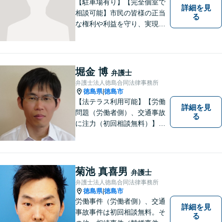
【駐車場有り】【完全個室で
詳細を見
相談可能】市民の皆様の正当
る
な権利や利益を守り、実現す
るために市民の皆さんに寄り
添って、一つ一つの事案に丁
寧に対応してまいります。ご
相談者様のお話をじっくり聴
堀金 博
弁護士
き、最適な解決方法をご提案
弁護士法人徳島合同法律事務所
いたします。
徳島県
徳島市
|
【法テラス利用可能】【労働
詳細を見
問題（労働者側）、交通事故
る
に注力（初回相談無料）】市
民の生活に関わる身近な事件
（労働問題/交通事故/不動産賃
貸借/消費者問題/離婚/相続/債
務整理など）を中心に、社会
菊池 真喜男
弁護士
的事件にも対応いたします。
弁護士法人徳島合同法律事務所
お気軽にご相談ください。
徳島県
徳島市
|
労働事件（労働者側）、交通
詳細を見
事故事件は初回相談無料。そ
る