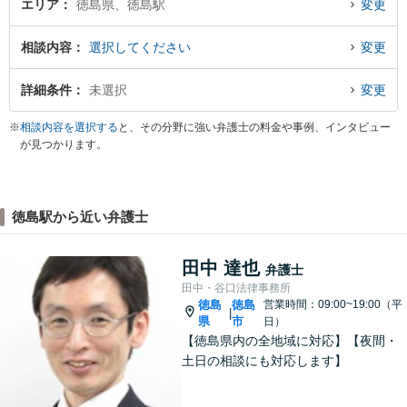
エリア
徳島県、徳島駅
変更
相談内容
選択してください
変更
詳細条件
未選択
変更
※
相談内容を選択する
と、その分野に強い弁護士の料金や事例、インタビュー
が見つかります。
徳島駅から近い弁護士
田中 達也
弁護士
田中・谷口法律事務所
徳島
徳島
営業時間：09:00~19:00（平
|
県
市
日）
【徳島県内の全地域に対応】【夜間・
土日の相談にも対応します】