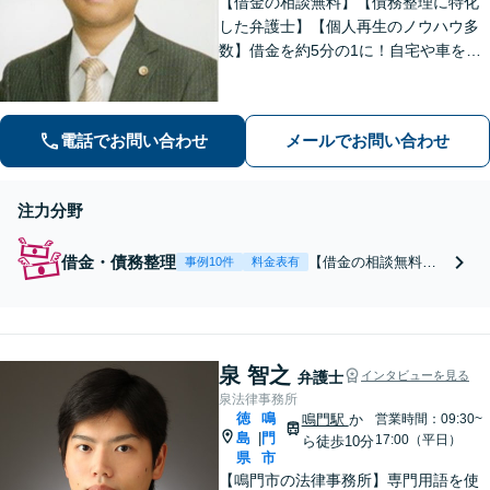
【借金の相談無料】【債務整理に特化
した弁護士】【個人再生のノウハウ多
数】借金を約5分の1に！自宅や車を残
せます！【自己破産の経験多数】すべ
ての借金をゼロに！【破産管財人経験
あり】【他士業とも連携】迅速・誠
電話でお問い合わせ
メールでお問い合わせ
実・丁寧な対応を実現【分割払い／法
テラス可】
注力分野
借金・債務整理
【借金の相談無料】
事例10件
料金表有
【債務整理に特化】
【個人再生のノウハ
ウ多数】借金を約5分
の1に！自宅や車を残
泉 智之
せます【自己破産の
弁護士
インタビューを見る
経験多数】すべての
泉法律事務所
借金をゼロに【破産
徳
鳴
鳴門駅
か
営業時間：09:30~
管財人経験有】【他
島
門
|
17:00（平日）
ら徒歩10分
県
市
士業とも連携】専門
【鳴門市の法律事務所】専門用語を使
知識と豊富な経験で