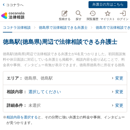
弁護士の方はこちら
ココナラへ
投稿する
探す
閲覧履歴
マイリスト
ログイン
ココナラ法律相談
徳島県で法律相談できる弁護士
徳島市で法律相談で
徳島駅(徳島県)周辺で法律相談できる弁護士
徳島駅(徳島県)周辺で法律相談できる弁護士が4名見つかりました。初回面談無
料や休日面談に対応している弁護士も掲載中。相談内容を絞り込むことで、料
金表や事例、インタビュー有無が表示できます。徳島県徳島市に所在する徳島
駅はJR高徳線、よしの川ブルーライン、JR牟岐線が利用可能なターミナル駅で
す。多くの弁護士から探したいときはお近くや同一路線のより大きな駅も追加
エリア
徳島県、徳島駅
変更
選択して探すと良いでしょう。特にベリーベスト法律事務所 徳島オフィスの細
谷 健人弁護士やあなん共同法律事務所の立石 量彦弁護士、朝田啓祐法律事務所
相談内容
選択してください
変更
の三木 哲平弁護士のプロフィール情報や弁護士費用、強みなどが注目されてい
ます。『家族間の相続トラブルのトラブルを勤務先から通いやすい徳島駅周辺
に事務所を構える弁護士に面談予約したい』『家族間の相続トラブルのトラブ
詳細条件
未選択
変更
ル解決の実績豊富な徳島駅近くの弁護士を検索したい』『初回無料で家族間の
相続トラブルを法律相談できる徳島駅付近の弁護士に面談予約したい』などで
※
相談内容を選択する
と、その分野に強い弁護士の料金や事例、インタビュー
お困りの相談者さんにおすすめです。
が見つかります。