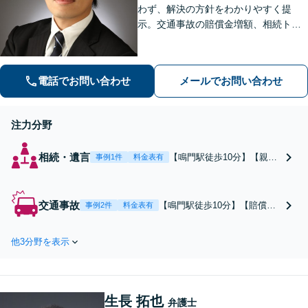
スピード解決へ【分
わず、解決の方針をわかりやすく提
割払い／法テラス
示。交通事故の賠償金増額、相続トラ
可】
ブル、企業法務の実績豊富！【初回面
談無料】どんな些細なことでもお気軽
にご相談ください。会計士・税理士、
電話でお問い合わせ
メールでお問い合わせ
社労士等とも連携。
注力分野
相続・遺言
【鳴門駅徒歩10分】【親族
事例1件
料金表有
間トラブルでお困りの方】
地元の相続に精通していま
す！調停／遺留分／相続放
交通事故
【鳴門駅徒歩10分】【賠償金
事例2件
料金表有
棄／事業承継など複雑な手
増額の交渉が得意】地元の交
続きは弁護士にお任せくだ
通事故に精通！保険会社との
さい！どのような解決をお
他3分野を表示
面倒なやりとりも全て代理。
望みか初回面談でしっかり
事故直後からすぐにご相談く
ヒアリング。遺言作成もお
ださい。後遺障害の等級認定
気軽にご相談ください。
／休業損害／過失割合に納得
生長 拓也
できない等、損をしないよう
弁護士