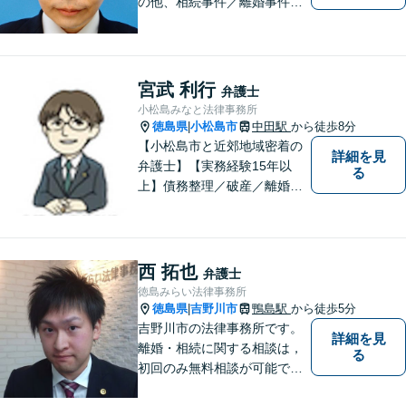
の他、相続事件／離婚事件／
債務整理／行政事件など、幅
広い問題に対応可能！完全個
室対応でプライバシーが守ら
れます。【無料駐車場】
宮武 利行
弁護士
小松島みなと法律事務所
徳島県
小松島市
中田駅
から徒歩8分
|
【小松島市と近郊地域密着の
詳細を見
弁護士】【実務経験15年以
る
上】債務整理／破産／離婚／
相続／遺言／交通事故／刑事
など幅広く対応。小松島市、
徳島市、阿南市、勝浦町など
幅広くご相談を受付中。実務
西 拓也
弁護士
経験15年以上の弁護士が誠
徳島みらい法律事務所
実、丁寧に対応致します。
徳島県
吉野川市
鴨島駅
から徒歩5分
|
【無料相談あり】
吉野川市の法律事務所です。
詳細を見
離婚・相続に関する相談は，
る
初回のみ無料相談が可能です
（要予約，事務所にお越しい