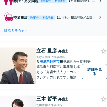
離婚・男女問題
【初回相談無料】あ
事例10件
料金表有
なたの利益の最大化
を目指します。まず
は電話・メールで状
交通事故
【土日祝日相談対応／全国対
事例3件
料金表有
況を丁寧にお聞きし
応】弁護士、パラリーガル、
ます。「離婚を希望
医療コーディネーターで構成
している」「離婚を
他3分野を表示
された「交通事故専門チー
切り出された」「不
ム」があなたを徹底サポー
貞の慰謝料請求をし
ト！【相談料：初回無料※1】
たい」等お任せくだ
不利益な話し合いが進む前
さい。【リーズナブ
立石 量彦
に、今すぐ相談！
弁護士
ルな料金設定】
あなん共同法律事務所
徳島県
阿南市
徳島駅
から徒歩8分
|
徳島市と阿南市に事務所を構
詳細を見
える「弁護士法人リーガルア
る
クシス」の代表です。相談い
ただいた方の親族のつもりで
親身になり、本音ベースの相
談を心がけています。最近の
三木 哲平
中心的取扱分野は遺産分割事
弁護士
件。徳島県出身。東京大学法
朝田啓祐法律事務所