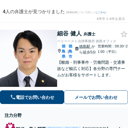
4
人の弁護士が見つかりました
(検索結果について詳しくは
こちら
)
4件中 1-4件を表示
細谷 健人
弁護士
ベリーベスト法律事務所 徳島オフィス
徳
徳
徳島駅
か
営業時間：09:30~2
島
島
|
1:00（平日）
ら徒歩5分
県
市
【離婚・刑事事件・労働問題・交通事
故など幅広く対応】各分野の専門チー
ムがお客様をサポートします。
電話でお問い合わせ
メールでお問い合わせ
注力分野