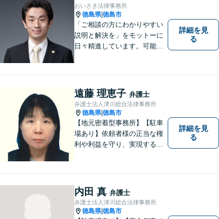
に最後までフォローします！
おいさき法律事務所
徳島県
徳島市
|
「ご相談の方にわかりやすい
詳細を見
説明と解決を」をモットーに
る
日々精進しています。可能な
限り難解な専門用語をかみ砕
いて説明し、トラブルに遭い
不安な思いを抱えられている
遠藤 理恵子
弁護士
弁護士法人津川総合法律事務所
徳島県
徳島市
|
【地元密着型事務所】【駐車
詳細を見
場あり】依頼者様の正当な権
る
利や利益を守り、実現するた
め、あらゆる努力を惜しみま
せん。寄り添い、細心の注意
を払い、丁寧に対処してまい
ります。個人・法人問わずあ
内田 真
弁護士
らゆる問題に対応可能！
弁護士法人津川総合法律事務所
徳島県
徳島市
|