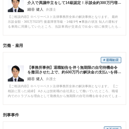
弁護士費用がかかり高額の支出になる可能性があることと訴訟対応のため長
介入で異議申立をして14級認定！示談金約300万円増
時間割かなければならないこと等を伝えた上で説得をし、100万円以上の解決
額！
細谷 健人
弁護士
金に関する合意をすることができました。
【ご相談内容】※ベリーベスト法律事務所全体の解決事例となります。 最終
示談金額・365万7023円 後遺障害等級・14級9号 ■事故の状況 知人の運転す
る車両に同乗していたところ、当該車両が交差点で出会い頭に衝突したも
の。 傷病名：頚椎捻挫、胸椎捻挫、腰椎挫傷 ■ご依頼内容 Hさんは、事故か
ら5カ月間通院したところで相手方保険会社からの治療費の支払いを打ち切ら
れ、約60万円の示談金の提示を受けたところで、相談に来られました。 ■ベ
労働・雇用
リーベスト法律事務所の対応とその結果 Hさんは、治療費の打ち切り後も通
院を続けており、症状が残存していたことから、後遺障害の申請をしました
が自賠責保険からは非該当の認定を受けました。 その後、非該当であること
# 退職勧奨
を前提に、示談交渉を行いましたが、相手方保険会社は、Hさんの納得のいく
金額を提示することはなく、交渉は合意に至りませんでした。 ベリーベスト
【事務所事例】退職勧告を伴う無期限の自宅待機命令
法律事務所では、示談金額を上げるためには、非該当とされた後遺障害の認
を撤回させた上で、約600万円の解決金の支払いを得
定に対して異議申立をするしかないと判断し、異議申立をすることになりま
て退職
細谷 健人
弁護士
した。その際、医師に対しては、診断書に通院状況についての追記を依頼
し、また、カルテを取り付けるなどしてHさんの治療状況、症状経過の立証活
【ご相談内容】※ベリーベスト法律事務所全体の解決事例となります。 【ご
動を行いました。その結果、異議申立が認められ、頚部痛について14級9号の
相談に至った経緯】 Aさんは技術職の会社員として働いていたところ、職場
認定を受けることができました。 14級9号の認定を受けることができたた
内でのトラブルを理由として勤務先から無期限の自宅待機を命令されてしま
め、賠償額は大幅に上昇し、約365万円で示談が成立する結果となりました。
いました。 自宅待機となったことで給与が一部カットされてしまったことも
あり、Aさんは改善すべき点は改善するので職場に復帰させてほしいと勤務先
に求めましたが、勤務先からは、大幅な降格処分を受け入れるか自己都合に
刑事事件
よる退職を選択するよう求められました。 【ご相談内容】 Aさんとしては、
業務にやりがいを感じていたことから、職場に復帰してこのまま働き続けた
いというご意向をお持ちでした。 ただ、今回このような一方的な対応をされ