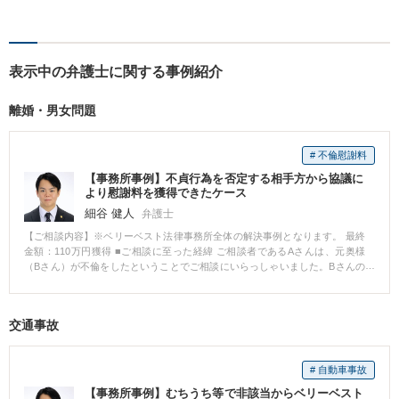
ただける方のみ。電話相談不
可。）。
表示中の弁護士に関する事例紹介
離婚・男女問題
# 不倫慰謝料
【事務所事例】不貞行為を否定する相手方から協議に
より慰謝料を獲得できたケース
細谷 健人
弁護士
【ご相談内容】※ベリーベスト法律事務所全体の解決事例となります。 最終
金額：110万円獲得 ■ご相談に至った経緯 ご相談者であるAさんは、元奥様
（Bさん）が不倫をしたということでご相談にいらっしゃいました。Bさんの
不倫相手の男性（Cさん）は同じ職場の人で、Aさんは、Cさんに対し、慰謝
料を請求しようと、弊所にご相談にいらっしゃいました。 ■ご相談内容 Aさん
は、Cさんが不貞行為を否定していたため、大変ご立腹であり、慰謝料を請求
交通事故
したいとの意向でした。Aさんが保有している証拠は、BさんがCさんとの不
倫を認めているという録音でした。 ■ベリーベストの対応とその結果 弊所弁
護士はCさんに対し連絡をしたところ、Cさんは、不倫の事実を認めず、解決
# 自動車事故
金として数十万円であれば支払うとの態度でした。 しかし、弊所弁護士はC
さんに対し、不倫を立証できるだけの証拠が存在すること、訴訟になれば、
【事務所事例】むちうち等で非該当からベリーベスト