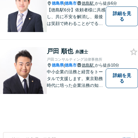
学部卒。
徳島県
徳島市
徳島駅
から徒歩6分
|
【徳島駅6分】依頼者様に共感
詳細を見
し、共に不安を解消し、最後
る
は笑顔で終わることがでるよ
うに取り組んで参ります。 じ
っくりとご相談者のお話しを
聴くことを第一と考えて、ご
戸田 順也
相談にのっています。 まずは
弁護士
ご相談ください。
戸田コンサルティング法律事務所
徳島県
徳島市
徳島駅
から徒歩10分
|
中小企業の法務と経営をトー
詳細を見
タルで支援します。東京勤務
る
時代に培った企業法務の知見
と中小企業診断士としての経
営の知見のシナジーで、徳島
の中小企業を中心に支援しま
す。