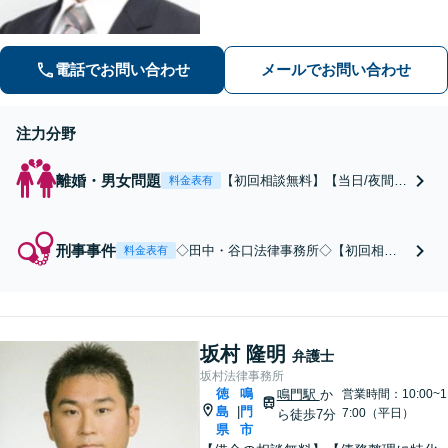
電話でお問い合わせ
メールでお問い合わせ
注力分野
離婚・男女問題
【初回相談無料】【当日/夜間/
料金表有
土日対応可】【離婚したい】
【モラハラ夫】【不貞（不
倫）】【親権・養育費】【別居
刑事事件
◇田中・谷口法律事務所◇【初回相談
料金表有
中の生活費の請求】【慰謝料・
無料】【当日/夜間/土日対応】【徳島県
財産分与】
内全地域スピード対応】ご本人やご家
族の今後の人生を見据え，親身に尽力
します。
坂村 隆明
弁護士
坂村法律事務所
徳
鳴
鳴門駅
か
営業時間：10:00~1
島
門
|
7:00（平日）
ら徒歩7分
県
市