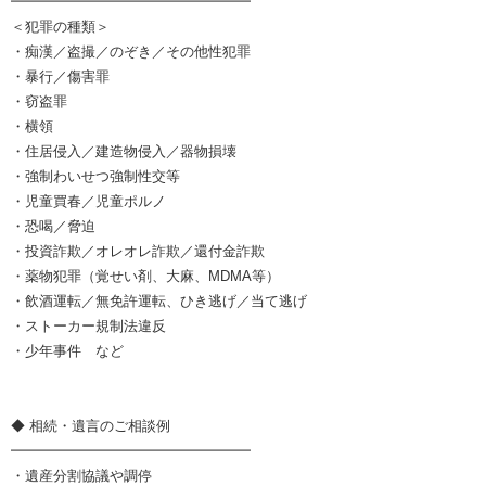
━━━━━━━━━━━━━━━━━
＜犯罪の種類＞
・痴漢／盗撮／のぞき／その他性犯罪
・暴行／傷害罪
・窃盗罪
・横領
・住居侵入／建造物侵入／器物損壊
・強制わいせつ強制性交等
・児童買春／児童ポルノ
・恐喝／脅迫
・投資詐欺／オレオレ詐欺／還付金詐欺
・薬物犯罪（覚せい剤、大麻、MDMA等）
・飲酒運転／無免許運転、ひき逃げ／当て逃げ
・ストーカー規制法違反
・少年事件 など
◆ 相続・遺言のご相談例
━━━━━━━━━━━━━━━━━
・遺産分割協議や調停