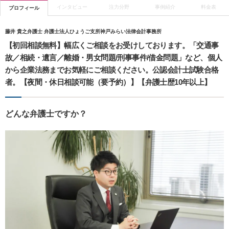
インタビュー
注力分野
事例紹介
料金表
プロフィール
藤井 貴之弁護士 弁護士法人ひょうご支所神戸みらい法律会計事務所
【初回相談無料】幅広くご相談をお受けしております。「交通事
故／相続・遺言／離婚・男女問題/刑事事件/借金問題」など、個人
から企業法務までお気軽にご相談ください。公認会計士試験合格
者。【夜間・休日相談可能（要予約）】【弁護士歴10年以上】
どんな弁護士ですか？