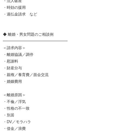
・法人破産
・時効の援用
・過払金請求 など
◆ 離婚・男女問題のご相談例
━━━━━━━━━━━━━━━━━
＜請求内容＞
・離婚協議／調停
・慰謝料
・財産分与
・親権／養育費／面会交流
・婚姻費用
＜離婚原因＞
・不倫／浮気
・性格の不一致
・別居
・DV／モラハラ
・借金／浪費