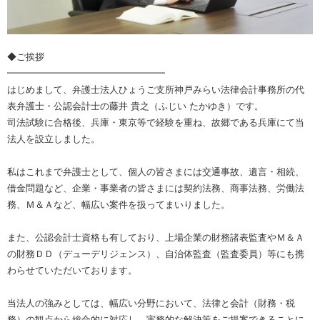
◆ご挨拶
━━━━━━━━━━━━━━━━━
はじめまして、弁護士法人ひょうご支所神戸みらい法律会計事務所の代
表弁護士・公認会計士の藤井 貴之（ふじい たかゆき）です。
司法試験に合格後、兵庫・東京等で経験を重ね、故郷である兵庫にて当
法人を設立しました。
私はこれまで弁護士として、個人の皆さまには交通事故、遺言・相続、
借金問題など、企業・事業者の皆さまには契約法務、商事法務、労働法
務、Ｍ＆Ａなど、幅広い案件を扱ってまいりました。
また、公認会計士資格も有しており、上場企業の財務諸表監査やＭ＆Ａ
の財務ＤＤ（デューデリジェンス）、自治体監査（監査委員）等にも携
わらせていただいております。
当法人の強みとしては、幅広い分野において、法律と会計（財務・税
務）の観点から総合的に対応し、実務的な解決策をご提案できることに