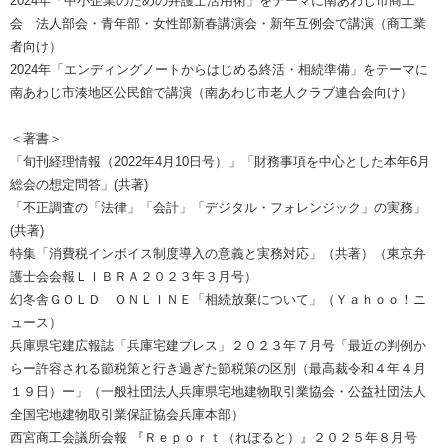
2024年「中小企業のための弁護士活用術」をテーマに南あわじ市商工
会 法人部会・青年部・女性部新春講演会・新年互例会で講演（商工業
者向け）
2024年「エンディングノートからはじめる終活・相続準備」をテーマに
南あわじ市湊地区公民館で講演（南あわじ市老人クラブ連合会向け）
＜著書＞
「旬刊経理情報（2022年4月10日号）」「財務事項を中心とした本年6月
総会の想定問答」(共著)
「不正調査の「法律」「会計」「デジタル・フォレンジック」の実務」
(共著)
特集「消費税インボイス制度導入の意義と実務対応」（共著）（東京弁
護士会会報ＬＩＢＲＡ２０２３年３月号）
幻冬舎ＧＯＬＤ ＯＮＬＩＮＥ「相続放棄について」（Ｙａｈｏｏ！ニ
ュース）
兵庫県宅建広報誌「兵庫宅建プレス」２０２３年７月号「最近の判例か
らー許容される節税策と行き過ぎた節税策の区別（最高裁令和４年４月
１９日）ー」（一般社団法人兵庫県宅地建物取引業協会・公益社団法人
全国宅地建物取引業保証協会兵庫本部）
西宮商工会議所会報 『Ｒｅｐｏｒｔ（れぽると）』２０２５年８月号