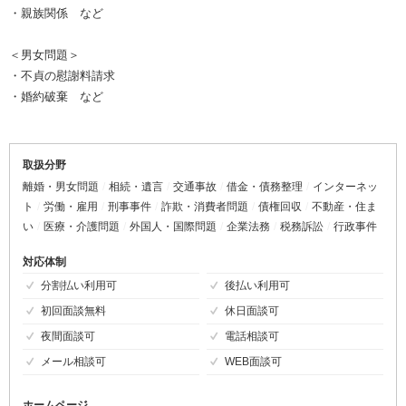
・親族関係 など
＜男女問題＞
・不貞の慰謝料請求
・婚約破棄 など
取扱分野
離婚・男女問題
相続・遺言
交通事故
借金・債務整理
インターネッ
ト
労働・雇用
刑事事件
詐欺・消費者問題
債権回収
不動産・住ま
い
医療・介護問題
外国人・国際問題
企業法務
税務訴訟
行政事件
対応体制
分割払い利用可
後払い利用可
初回面談無料
休日面談可
夜間面談可
電話相談可
メール相談可
WEB面談可
ホームページ