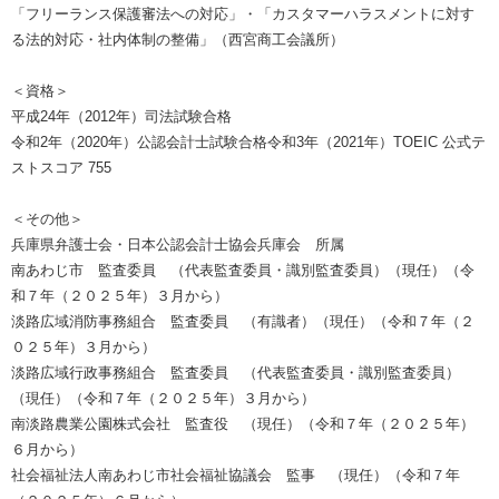
「フリーランス保護審法への対応」・「カスタマーハラスメントに対す
る法的対応・社内体制の整備」（西宮商工会議所）
＜資格＞
平成24年（2012年）司法試験合格
令和2年（2020年）公認会計士試験合格令和3年（2021年）TOEIC 公式テ
ストスコア 755
＜その他＞
兵庫県弁護士会・日本公認会計士協会兵庫会 所属
南あわじ市 監査委員 （代表監査委員・識別監査委員）（現任）（令
和７年（２０２５年）３月から）
淡路広域消防事務組合 監査委員 （有識者）（現任）（令和７年（２
０２５年）３月から）
淡路広域行政事務組合 監査委員 （代表監査委員・識別監査委員）
（現任）（令和７年（２０２５年）３月から）
南淡路農業公園株式会社 監査役 （現任）（令和７年（２０２５年）
６月から）
社会福祉法人南あわじ市社会福祉協議会 監事 （現任）（令和７年