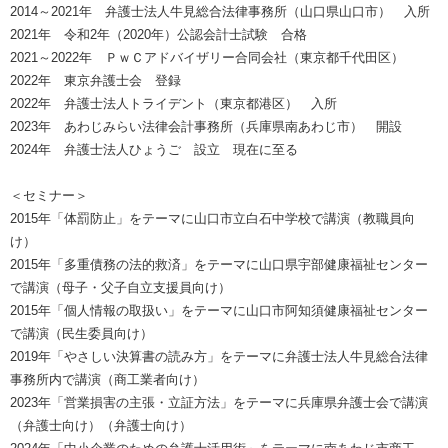
2014～2021年 弁護士法人牛見総合法律事務所（山口県山口市） 入所
2021年 令和2年（2020年）公認会計士試験 合格
2021～2022年 ＰｗＣアドバイザリー合同会社（東京都千代田区）
2022年 東京弁護士会 登録
2022年 弁護士法人トライデント（東京都港区） 入所
2023年 あわじみらい法律会計事務所（兵庫県南あわじ市） 開設
2024年 弁護士法人ひょうご 設立 現在に至る
＜セミナー＞
2015年「体罰防止」をテーマに山口市立白石中学校で講演（教職員向
け）
2015年「多重債務の法的救済」をテーマに山口県宇部健康福祉センター
で講演（母子・父子自立支援員向け）
2015年「個人情報の取扱い」をテーマに山口市阿知須健康福祉センター
で講演（民生委員向け）
2019年「やさしい決算書の読み方」をテーマに弁護士法人牛見総合法律
事務所内で講演（商工業者向け）
2023年「営業損害の主張・立証方法」をテーマに兵庫県弁護士会で講演
（弁護士向け）（弁護士向け）