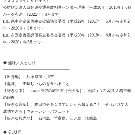
（２０２５年）６月から）
公益財団法人日弁連交通事故相談センター理事（平成30年（2018年）6月
から令和3年（2021年）3月まで）
山口県中小企業再生支援協議会委員（平成29年（2017年）6月から令和2
年（2020年）3月まで）
山口市固定資産評価審査委員会委員（平成30年（2018年）4月から令和2
年（2020）年3月まで）
◆ 趣味／人となり
━━━━━━━━━━━━━━━━━
【出身地】 兵庫県加古川市
【趣味】 美味しいものを食べること
【好きな本】 Excel最強の教科書［完全版］、完訳 7つの習慣 人格主義
の回復
【好きな言葉】 昨日自分を１％でいいから超えること それだけで大
成功できる｜ウォーレン・バフェット
【好きな観光地】 石垣島、竹富島、江ノ島、淡路島
◆ 公式HP