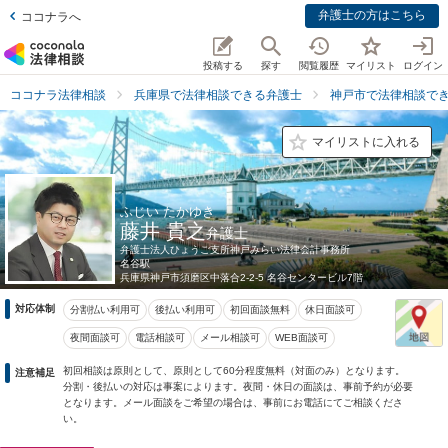
弁護士の方はこちら
ココナラへ
投稿する
探す
閲覧履歴
マイリスト
ログイン
ココナラ法律相談
兵庫県で法律相談できる弁護士
神戸市で法律相談で
マイリストに入れる
ふじい たかゆき
藤井 貴之
弁護士
弁護士法人ひょうご支所神戸みらい法律会計事務所
名谷駅
兵庫県
神戸市須磨区中落合2-2-5 名谷センタービル7階
対応体制
分割払い利用可
後払い利用可
初回面談無料
休日面談可
夜間面談可
電話相談可
メール相談可
WEB面談可
初回相談は原則として、原則として60分程度無料（対面のみ）となります。
注意補足
分割・後払いの対応は事案によります。夜間・休日の面談は、事前予約が必要
となります。メール面談をご希望の場合は、事前にお電話にてご相談くださ
い。