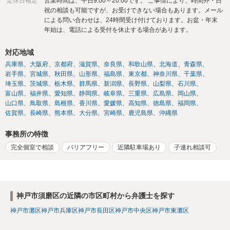
定休日補足
営業時間は、平日9:00～20:00です。 ご事情により、時間外・日
祝の相談も可能ですが、お受けできない場合もあります。メール
による問い合わせは、24時間受け付けております。お盆・年末
年始は、電話による受付を休止する場合があります。
対応地域
兵庫県
大阪府
京都府
滋賀県
奈良県
和歌山県
北海道
青森県
岩手県
宮城県
秋田県
山形県
福島県
東京都
神奈川県
千葉県
埼玉県
茨城県
栃木県
群馬県
新潟県
長野県
山梨県
石川県
富山県
福井県
愛知県
静岡県
岐阜県
三重県
広島県
岡山県
山口県
鳥取県
島根県
香川県
愛媛県
高知県
徳島県
福岡県
佐賀県
長崎県
熊本県
大分県
宮崎県
鹿児島県
沖縄県
事務所の特徴
完全個室で相談
バリアフリー
近隣駐車場あり
子連れ相談可
神戸市須磨区の近隣の市区町村から弁護士を探す
神戸市灘区
神戸市兵庫区
神戸市長田区
神戸市中央区
神戸市東灘区