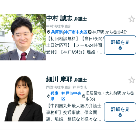
断じてあってはならないとい
う信念に基づき、状況を冷静
に分析し、情熱を持って事件
中村 誠志
弁護士
に取り組みます。
中村法律事務所
兵庫県
神戸市中央区
神戸駅
から徒歩4分
|
【初回相談無料】【当日/夜間/
詳細を見
土日対応可】【メール24時間
る
受付】【神戸駅4分】離婚・男
女問題、相続・遺言、刑事事
件など、幅広く対応。相談者
さまのご意向に沿った解決を
細川 摩耶
目指します。どんなささいな
弁護士
事でも、お気軽にご相談くだ
岡野法律事務所 神戸支店
さい。
旧居留地・大丸前駅
から徒
兵庫
神戸市中央
|
県
区
歩3分
【中四国九州最大級の弁護士
詳細を見
事務所】交通事故、借金問
る
題、離婚、相続など様々な問
題について、「何度でも無
料」の相談を行っています！