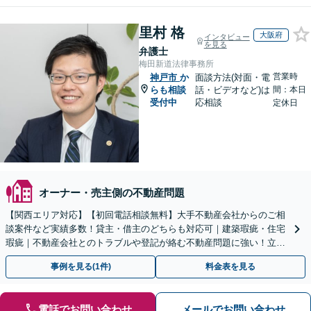
里村 格
大阪府
インタビュー
を見る
弁護士
梅田新道法律事務所
営業時
神戸市
か
面談方法(対面・電
らも相談
話・ビデオなど)は
間：本日
受付中
応相談
定休日
オーナー・売主側の不動産問題
【関西エリア対応】【初回電話相談無料】大手不動産会社からのご相
談案件など実績多数！貸主・借主のどちらも対応可｜建築瑕疵・住宅
瑕疵｜不動産会社とのトラブルや登記が絡む不動産問題に強い！立ち
退き／建物の明け渡し請求【Zooｍ相談可】
事例を見る(1件)
料金表を見る
電話でお問い合わせ
メールでお問い合わせ