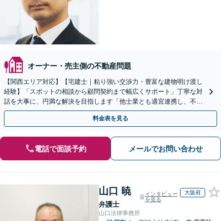
オーナー・売主側の不動産問題
【関西エリア対応】【宅建士｜粘り強い交渉力・豊富な建物明け渡し
経験】「スポットの相談から顧問契約まで幅広くサポート」丁寧な対
話を大事に、円満な解決を目指します「他士業とも適宜連携し、不動
産経営者さまに法的観点から戦略的なアドバイスを提供」
料金表を見る
電話で面談予約
メールでお問い合わせ
山口 暁
大阪府
インタビュー
を見る
弁護士
山口法律事務所