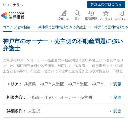
弁護士の方はこちら
ココナラへ
投稿する
探す
閲覧履歴
マイリスト
ログイン
ココナラ法律相談
兵庫県で法律相談できる弁護士
神戸市で法律相談で
神戸市のオーナー・売主側の不動産問題に強い
弁護士
兵庫県の神戸市でオーナー・売主側の不動産問題に強い弁護士が59名見つかり
ました。初回面談無料や休日面談に対応している弁護士、解決事例を持つ弁護
士なども掲載中。不動産・住まいに関係する立ち退き交渉や家賃交渉、不動産
契約解除等の細かな分野での絞り込み検索もでき便利です。特に神戸湊川法律
事務所の藤掛 昂平弁護士や神戸香風法律事務所の𠮷原 清英弁護士、アトム神戸
エリア
兵庫県、神戸市東灘区、神戸市灘区、神戸市兵庫区、神戸市長田区、神戸市須磨区、神戸市垂水区、神戸市北区、神戸市中央区、神戸市西区
変更
法律事務所弁護士法人の濱手 亮輔弁護士のプロフィール情報や弁護士費用、強
みなどが注目されています。『神戸市で土日や夜間に発生したオーナー・売主
相談内容
不動産・住まい、オーナー・売主側
変更
側の不動産問題のトラブルを今すぐに弁護士に相談したい』『オーナー・売主
側の不動産問題のトラブル解決の実績豊富な近くの弁護士を検索したい』『初
回相談無料でオーナー・売主側の不動産問題を法律相談できる神戸市内の弁護
詳細条件
未選択
変更
士に相談予約したい』などでお困りの相談者さんにおすすめです。