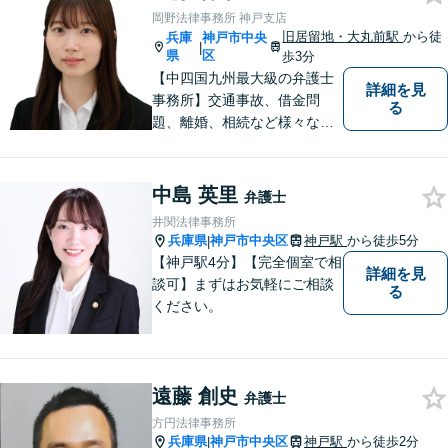
岡野法律事務所 神戸支店
旧居留地・大丸前駅
から徒
兵庫
神戸市中央
|
県
区
歩3分
【中四国九州最大級の弁護士
詳細を見
事務所】交通事故、借金問
る
題、離婚、相続など様々な問
題について、「何度でも無
料」の相談を行っています！
まずはお気軽にご相談くださ
中島 英里
弁護士
い！
井関法律事務所
兵庫県
神戸市中央区
神戸駅
から徒歩5分
|
【神戸駅4分】【完全個室で相
詳細を見
談可】まずはお気軽にご相談
る
ください。
遠藤 創史
弁護士
方円法律事務所
兵庫県
神戸市中央区
神戸駅
から徒歩2分
|