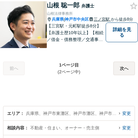
まずはお気軽にご相談くださ
山根 聡一郎
弁護士
い！
山根法律事務所
兵庫県
神戸市中央区
三ノ宮駅
から徒歩8分
|
【三宮駅・元町駅徒歩8分】
詳細を見
【弁護士歴10年以上】【相続
る
／借金・債務整理／交通事
故】寄り添う身近な法律事務
所。スピーディーな解決。女
性や法人の依頼者にも評価し
1ページ目
ていただいています。お困り
前へ
次へ
(2ページ中)
ごとがあればお気軽に。【夜
間・土日祝対応】【一部初回
相談無料】
エリア
兵庫県、神戸市東灘区、神戸市灘区、神戸市兵庫区、神戸市長田区、神戸市須磨区、神戸市垂水区、神戸市北区、神戸市中央区、神戸市西区
変更
相談内容
不動産・住まい、オーナー・売主側
変更