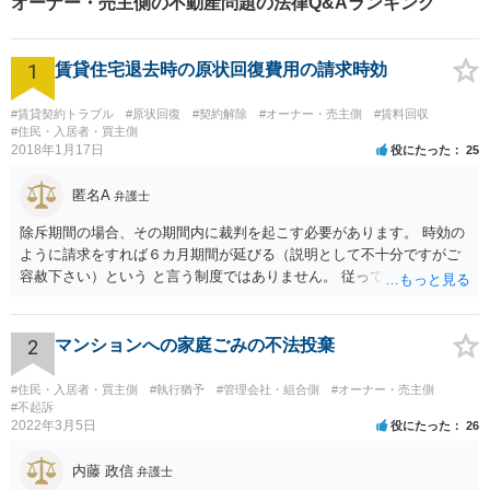
オーナー・売主側の不動産問題の法律Q&Aランキング
1
賃貸住宅退去時の原状回復費用の請求時効
#賃貸契約トラブル
#原状回復
#契約解除
#オーナー・売主側
#賃料回収
#住民・入居者・買主側
2018年1月17日
役にたった
25
匿名A
弁護士
除斥期間の場合、その期間内に裁判を起こす必要があります。 時効の
ように請求をすれば６カ月期間が延びる（説明として不十分ですがご
容赦下さい）という と言う制度ではありません。 従って、理論上は１
年経過していますので、既に支払義務はありません。
2
マンションへの家庭ごみの不法投棄
#住民・入居者・買主側
#執行猶予
#管理会社・組合側
#オーナー・売主側
#不起訴
2022年3月5日
役にたった
26
内藤 政信
弁護士