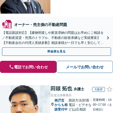
オーナー・売主側の不動産問題
【電話面談対応】【建物明渡しや家賃滞納の問題はお早めにご相談を
／不動産賃貸・売買のトラブル、不動産の財産承継など実績豊富】
【不動産会社の代理人実績多数】相談者様が一日でも早く安心して不
動産を利用できるようサポート
料金表を見る
電話でお問い合わせ
メールでお問い合わせ
田頭 拓也
弁護士
大阪府
至道法律事務所
営業時間：10:
神戸市
面談方法(対面・
からも相
電話・ビデオな
00~17:00（土
談受付中
ど)は応相談
日祝日）