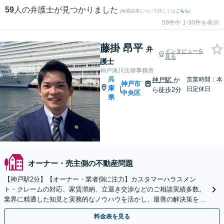
59
人の弁護士が見つかりました
(検索結果について詳しくは
こちら
)
59件中 1-30件を表示
藤掛 昂平
弁
インタビューを
見る
護士
神戸湊川法律事務所
兵
神戸駅
か
営業時間：本
神戸市
庫
|
日定休日
ら徒歩2分
中央区
県
オーナー・売主側の不動産問題
【神戸駅2分】【オーナー・業者側に注力】カスタマーハラスメン
ト・クレームの対応、家賃滞納、立退き交渉などのご相談実績多数。
業界に精通した知見と実務的なノウハウを活かし、最善の解決策をご
提案します【夜間・休日相談可（要予約）】
料金表を見る