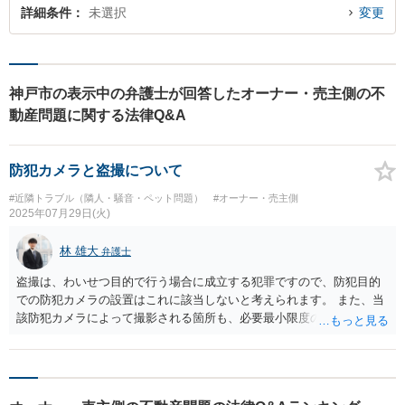
詳細条件
未選択
変更
神戸市の表示中の弁護士が回答したオーナー・売主側の不
動産問題に関する法律Q&A
防犯カメラと盗撮について
#近隣トラブル（隣人・騒音・ペット問題）
#オーナー・売主側
2025年07月29日(火)
林 雄大
弁護士
盗撮は、わいせつ目的で行う場合に成立する犯罪ですので、防犯目的
での防犯カメラの設置はこれに該当しないと考えられます。 また、当
該防犯カメラによって撮影される箇所も、必要最小限度の範囲に限定
されており、プライバシー侵害の可能性も低いと考えられます。 もっ
とも、隣家の庭が撮影範囲に含まれており、それについて隣人の承認
を得ているとのことですが、将来のトラブル等を避けるため、防犯カ
メラの角度を調整しておくと安心です。