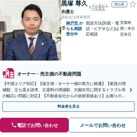
黒塚 尊久
岡山県
インタビュ
ーを見る
弁護士
葵綜合法律事務所
営業時
神戸市
か
面談方法(対面・電
らも相談
話・ビデオなど)は
間：本日
受付中
応相談
定休日
オーナー・売主側の不動産問題
【中国エリア対応】【借主側・オーナー側の双方に精通】【家賃の増
減額、立ち退き請求、立退料の増減額、欠陥住宅に関するトラブル等
の幅広い問題に対応】【不動産会社からの依頼実績あり】お困りの際
はご連絡ください。迅速かつ丁寧に対応いたします。
料金表を見る
電話でお問い合わせ
メールでお問い合わせ