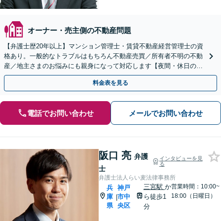
オーナー・売主側の不動産問題
【弁護士歴20年以上】マンション管理士・賃貸不動産経営管理士の資
格あり。一般的なトラブルはもちろん不動産売買／所有者不明の不動
産／地主さまのお悩みにも親身になって対応します【夜間・休日の相
談可】【元町駅7分】
料金表を見る
電話でお問い合わせ
メールでお問い合わせ
阪口 亮
弁護
インタビューを見
る
士
弁護士法人らい麦法律事務所
三宮駅
か
営業時間：10:00~
兵
神戸
18:00（日曜日）
庫
市中
ら徒歩1
|
県
央区
分