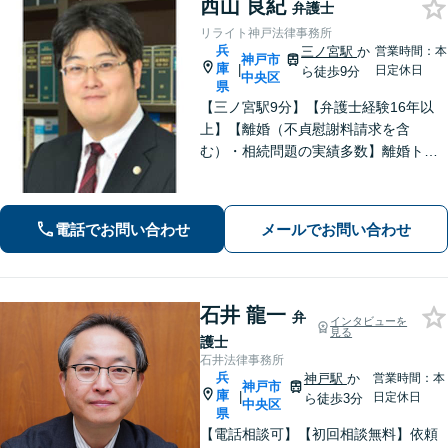
西山 良紀
弁護士
リライト神戸法律事務所
兵
三ノ宮駅
か
営業時間：本
神戸市
庫
|
日定休日
ら徒歩9分
中央区
県
【三ノ宮駅9分】【弁護士経験16年以
上】【離婚（不貞慰謝料請求を含
む）・相続問題の実績多数】離婚トラ
ブル・性犯罪事件での解決に定評あ
り。単純な法的アドバイスだけではな
く、依頼者が有利な条件で解決できる
電話でお問い合わせ
メールでお問い合わせ
対処法をご提案します。【初回相談無
料】
石井 龍一
弁
インタビューを
見る
護士
石井法律事務所
兵
神戸駅
か
営業時間：本
神戸市
庫
|
日定休日
ら徒歩3分
中央区
県
【電話相談可】【初回相談無料】依頼