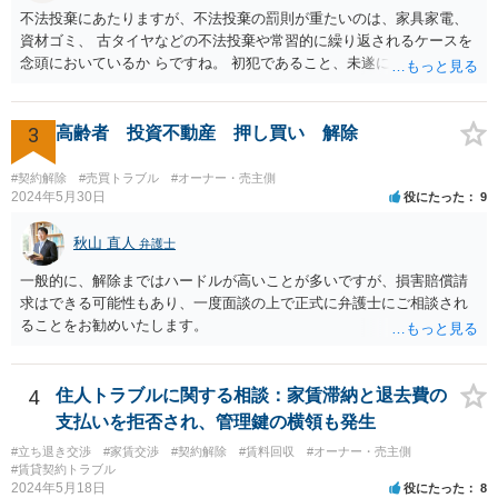
不法投棄にあたりますが、不法投棄の罰則が重たいのは、家具家電、
資材ゴミ、 古タイヤなどの不法投棄や常習的に繰り返されるケースを
念頭においているか らですね。 初犯であること、未遂に終わっている
ことから、かりに通報され、事情聴取が あったとしても、起訴される
ことはないでしょう。 様子見でいいでしょう。
3
高齢者 投資不動産 押し買い 解除
#契約解除
#売買トラブル
#オーナー・売主側
2024年5月30日
役にたった
9
秋山 直人
弁護士
一般的に、解除まではハードルが高いことが多いですが、損害賠償請
求はできる可能性もあり、一度面談の上で正式に弁護士にご相談され
ることをお勧めいたします。
4
住人トラブルに関する相談：家賃滞納と退去費の
支払いを拒否され、管理鍵の横領も発生
#立ち退き交渉
#家賃交渉
#契約解除
#賃料回収
#オーナー・売主側
#賃貸契約トラブル
2024年5月18日
役にたった
8