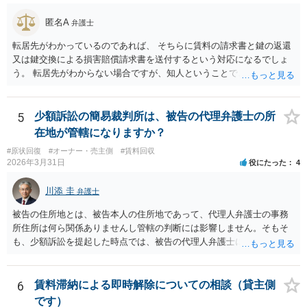
匿名A
弁護士
転居先がわかっているのであれば、 そちらに賃料の請求書と鍵の返還
又は鍵交換による損害賠償請求書を送付するという対応になるでしょ
う。 転居先がわからない場合ですが、知人ということで、連絡がつく
のであれば、そちらに連絡をしてという形ですが、知人間ということ
で、適切な対応が望めない場合は、債権回収を弁護士に依頼すること
をご検討ください。
5
少額訴訟の簡易裁判所は、被告の代理弁護士の所
在地が管轄になりますか？
#原状回復
#オーナー・売主側
#賃料回収
2026年3月31日
役にたった
4
川添 圭
弁護士
被告の住所地とは、被告本人の住所地であって、代理人弁護士の事務
所住所は何ら関係ありませんし管轄の判断には影響しません。そもそ
も、少額訴訟を提起した時点では、被告の代理人弁護士には民事訴訟
法の訴訟代理人としての地位はまだないからです。
6
賃料滞納による即時解除についての相談（貸主側
です）