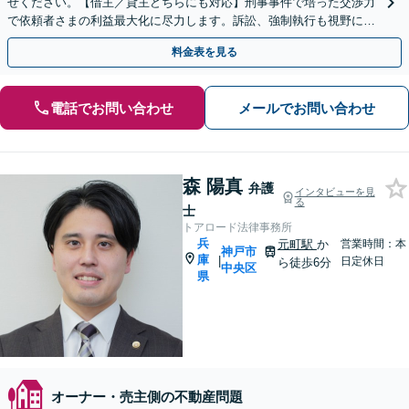
せください。【借主／貸主どちらにも対応】刑事事件で培った交渉力
で依頼者さまの利益最大化に尽力します。訴訟、強制執行も視野にと
ことん闘います【解決実績多数】
料金表を見る
電話でお問い合わせ
メールでお問い合わせ
森 陽真
弁護
インタビューを見
る
士
トアロード法律事務所
兵
元町駅
か
営業時間：本
神戸市
庫
|
日定休日
ら徒歩6分
中央区
県
オーナー・売主側の不動産問題