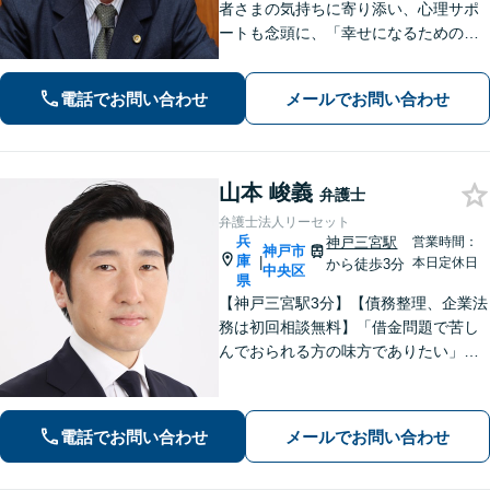
者さまの気持ちに寄り添い、心理サポ
ートも念頭に、「幸せになるための解
決」を目指します。離婚・男女問題／
相続トラブル／交通事故／借金問題な
電話でお問い合わせ
メールでお問い合わせ
ど、お困りごとは何でもご相談くださ
い【夜間・休日面談可】【神戸駅3分】
山本 峻義
弁護士
弁護士法人リーセット
兵
神戸三宮駅
営業時間：
神戸市
庫
|
本日定休日
から徒歩3分
中央区
県
【神戸三宮駅3分】【債務整理、企業法
務は初回相談無料】「借金問題で苦し
んでおられる方の味方でありたい」
「中小企業の法務案件の取り扱い実績
豊富な弁護士」「柔軟な対応体制／LIN
EやChatworkなどに対応」
電話でお問い合わせ
メールでお問い合わせ