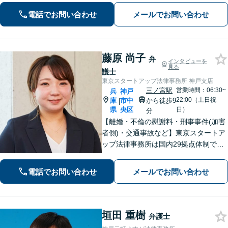
を目指します。どうぞお気軽にご相談
電話でお問い合わせ
メールでお問い合わせ
ください。
藤原 尚子
弁
インタビューを
見る
護士
東京スタートアップ法律事務所 神戸支店
三ノ宮駅
営業時間：06:30~
兵
神戸
22:00（土日祝
庫
市中
から徒歩9
|
県
央区
日）
分
【離婚・不倫の慰謝料・刑事事件(加害
者側)・交通事故など】東京スタートア
ップ法律事務所は国内29拠点体制で全
国対応！【ご自宅からの電話相談にも
対応(法律相談は完全予約制)】各分野で
電話でお問い合わせ
メールでお問い合わせ
専門性の高い弁護士が寄り添い解決を
サポートします。
垣田 重樹
弁護士