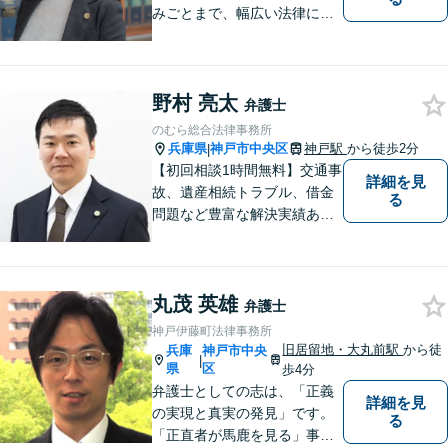
みごとまで、幅広い法律にま
つわるお悩みに対応していま
す。問題解決に向けて誠心誠
意アドバイスさせていただき
野村 亮太
ますので、悩まれる前に、お
弁護士
早めにご相談ください。
のむら総合法律事務所
兵庫県
神戸市中央区
神戸駅
から徒歩2分
|
【初回相談1時間無料】交通事
詳細を見
故、遺産相続トラブル、借金
る
問題など豊富な解決実績あ
り。問題解決に向けてサポー
トに尽力。お一人お一人の立
場に立ち、依頼者さまにとっ
丸茂 英雄
て納得感のある解決を目指し
弁護士
ます【神戸駅徒歩2分】【ハー
神戸伊藤町法律事務所
バーランド駅5分】
旧居留地・大丸前駅
から徒
兵庫
神戸市中央
|
県
区
歩4分
弁護士としての志は、「正義
詳細を見
の実現と真実の発見」です。
る
「正直者が馬鹿を見る」事は