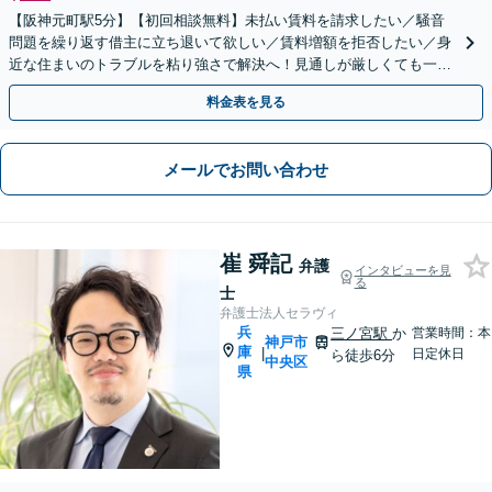
【阪神元町駅5分】【初回相談無料】未払い賃料を請求したい／騒音
問題を繰り返す借主に立ち退いて欲しい／賃料増額を拒否したい／身
近な住まいのトラブルを粘り強さで解決へ！見通しが厳しくても一度
ご相談ください。経験豊富な弁護士が親身に対応します。
料金表を見る
メールでお問い合わせ
崔 舜記
弁護
インタビューを見
る
士
弁護士法人セラヴィ
兵
三ノ宮駅
か
営業時間：本
神戸市
庫
|
日定休日
ら徒歩6分
中央区
県