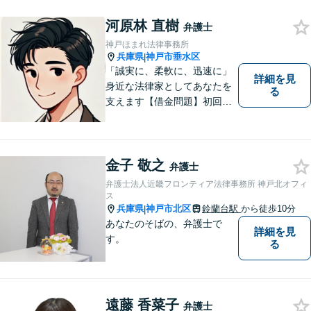
河原林 直樹
弁護士
神戸ほまれ法律事務所
兵庫県
神戸市垂水区
|
「誠実に、柔軟に、迅速に」
詳細を見
身近な法律家としてあなたを
る
支えます【借金問題】初回相
談無料／法テラスOK。丁寧な
説明で納得感ある解決を【相
続問題】生前対策から相続発
生後の手続き・トラブル対応
金子 敬之
弁護士
までワンストップで対応【オ
弁護士法人近畿フロンティア法律事務所 神戸北オフィ
ンライン面談OK】
ス
兵庫県
神戸市北区
鈴蘭台駅
から徒歩10分
|
あなたのそばの、弁護士で
詳細を見
す。
る
遠藤 香菜子
弁護士