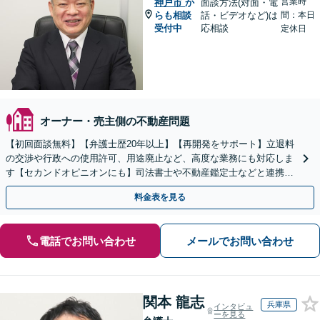
営業時
神戸市
か
面談方法(対面・電
らも相談
話・ビデオなど)は
間：本日
受付中
応相談
定休日
オーナー・売主側の不動産問題
【初回面談無料】【弁護士歴20年以上】【再開発をサポート】立退料
の交渉や行政への使用許可、用途廃止など、高度な業務にも対応しま
す【セカンドオピニオンにも】司法書士や不動産鑑定士などと連携。
農地や山林などもお任せください【枚方市駅6分】
料金表を見る
電話でお問い合わせ
メールでお問い合わせ
関本 龍志
兵庫県
インタビュ
ーを見る