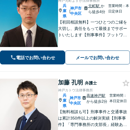
神戸元町よすが法律事務所
兵
元町駅
か
営業時間：本
神戸市
庫
|
日定休日
ら徒歩4分
中央区
県
【初回相談無料】一つひとつのご縁を
大切し、責任をもって最後までサポー
トいたします【刑事事件】フットワー
クの軽さとスピードが強み。豊富な経
験を活かして最善の解決を【離婚問
題】経済面やお子さまの将来を見据
電話でお問い合わせ
メールでお問い合わせ
え、納得できる解決策を提案【元町駅4
分】
加藤 孔明
弁護士
神戸カトウ法律事務所
兵
高速神戸駅
営業時間：
神戸市
庫
|
本日定休日
から徒歩2分
中央区
県
【無料相談も可】刑事事件と交通事故
は累計350件以上の解決実績【刑事事
件】「専門事務所の支部長」経験あ