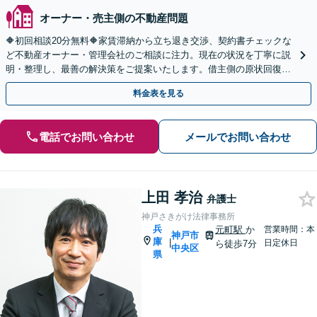
オーナー・売主側の不動産問題
🔶初回相談20分無料🔶家賃滞納から立ち退き交渉、契約書チェックな
ど不動産オーナー・管理会社のご相談に注力。現在の状況を丁寧に説
明・整理し、最善の解決策をご提案いたします。借主側の原状回復・
退去時の立ち会い対応も可能【三ノ宮駅6分】
料金表を見る
電話でお問い合わせ
メールでお問い合わせ
上田 孝治
弁護士
神戸さきがけ法律事務所
兵
元町駅
か
営業時間：本
神戸市
庫
|
日定休日
ら徒歩7分
中央区
県