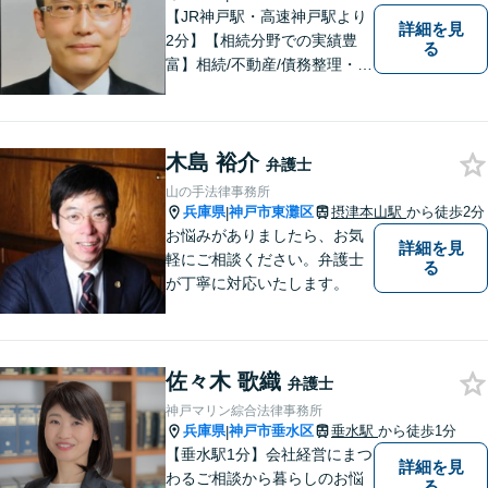
【JR神戸駅・高速神戸駅より
詳細を見
2分】【相続分野での実績豊
る
富】相続/不動産/債務整理・破
産などの案件を中心に対応し
てまいりました。お客様のご
意見を真摯にお聞きし、適切
木島 裕介
な説明を行うことを心がけて
弁護士
おります。
山の手法律事務所
兵庫県
神戸市東灘区
摂津本山駅
から徒歩2分
|
お悩みがありましたら、お気
詳細を見
軽にご相談ください。弁護士
る
が丁寧に対応いたします。
佐々木 歌織
弁護士
神戸マリン綜合法律事務所
兵庫県
神戸市垂水区
垂水駅
から徒歩1分
|
【垂水駅1分】会社経営にまつ
詳細を見
わるご相談から暮らしのお悩
る