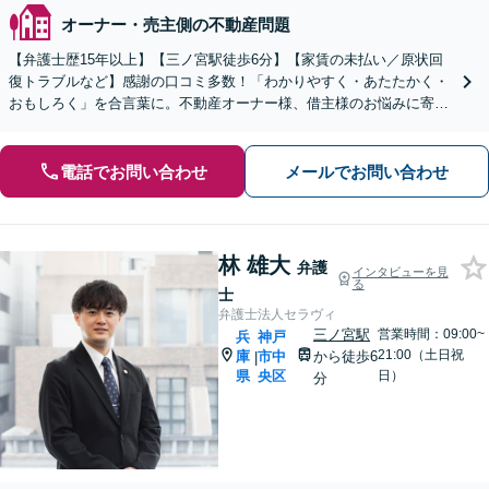
オーナー・売主側の不動産問題
【弁護士歴15年以上】【三ノ宮駅徒歩6分】【家賃の未払い／原状回
復トラブルなど】感謝の口コミ多数！「わかりやすく・あたたかく・
おもしろく」を合言葉に。不動産オーナー様、借主様のお悩みに寄り
添い、最善の解決を目指します【初回面談20分無料】
電話でお問い合わせ
メールでお問い合わせ
林 雄大
弁護
インタビューを見
る
士
弁護士法人セラヴィ
三ノ宮駅
営業時間：09:00~
兵
神戸
21:00（土日祝
庫
市中
から徒歩6
|
県
央区
日）
分