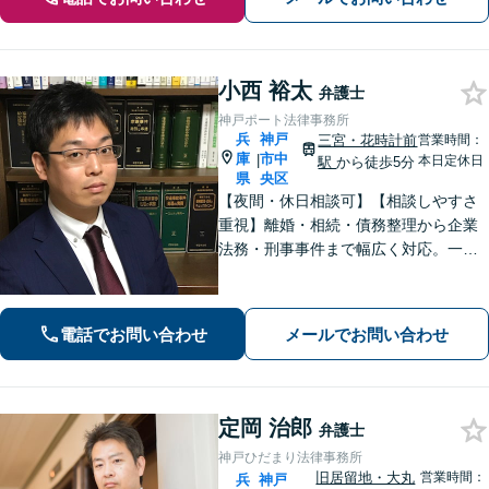
小西 裕太
弁護士
神戸ポート法律事務所
兵
神戸
三宮・花時計前
営業時間：
庫
市中
|
本日定休日
駅
から徒歩5分
県
央区
【夜間・休日相談可】【相談しやすさ
重視】離婚・相続・債務整理から企業
法務・刑事事件まで幅広く対応。一般
民事・家事・労務（使用者側）・不動
産案件もお任せください。海難審判
（海事補佐人）にも対応可能です。
電話でお問い合わせ
メールでお問い合わせ
定岡 治郎
弁護士
神戸ひだまり法律事務所
旧居留地・大丸
営業時間：
兵
神戸