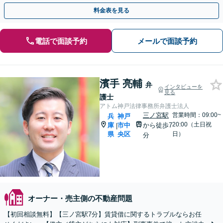
な弁護士が丁寧にお応えします。
料金表を見る
電話で面談予約
メールで面談予約
濱手 亮輔
弁
インタビューを
見る
護士
アトム神戸法律事務所弁護士法人
三ノ宮駅
営業時間：09:00~
兵
神戸
20:00（土日祝
庫
市中
から徒歩7
|
県
央区
日）
分
オーナー・売主側の不動産問題
【初回相談無料】【三ノ宮駅7分】賃貸借に関するトラブルならお任