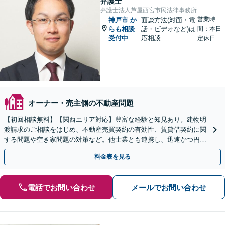
弁護士
弁護士法人芦屋西宮市民法律事務所
営業時
神戸市
か
面談方法(対面・電
らも相談
話・ビデオなど)は
間：本日
受付中
応相談
定休日
オーナー・売主側の不動産問題
【初回相談無料】【関西エリア対応】豊富な経験と知見あり。建物明
渡請求のご相談をはじめ、不動産売買契約の有効性、賃貸借契約に関
する問題や空き家問題の対策など。他士業とも連携し、迅速かつ円滑
な解決を目指します【顧問契約】【西宮北口駅3分】
料金表を見る
電話でお問い合わせ
メールでお問い合わせ