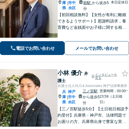
本日定休日
庫
市中
前駅
から徒歩5
|
県
央区
分
【初回相談無料】【女性が有利に離婚
できるようサポート】慰謝料請求，養
育費など金銭面やお子様に関する相談
を多数解決【離婚・不倫・男女問題・
遺産相続・交通事故】依頼者様のお気
持ちを大切にしながら交渉します。
電話でお問い合わせ
メールでお問い合わせ
【Web相談可】【平日夜間可】【神戸
大丸の近く】
小林 優介
弁
インタビューを
見る
護士
弁護士法人ALG＆Associates 神戸法律事務所
三ノ宮駅
営業時間：00:00~
兵
神戸
23:59（土日祝
庫
市中
から徒歩5
|
県
央区
日）
分
【三ノ宮駅徒歩5分】【土日祝日相談予
約受付】兵庫県・神戸市、法律問題で
お困りの方、兵庫県出身で豊富な実績
と専門性を持つ弁護士が、ともに解決