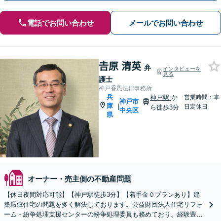
電話でお問い合わせ
メールでお問い合わせ
𠮷原 清英
弁
インタビューを
見る
護士
神戸香風法律事務所
兵
神戸駅
か
営業時間：本
神戸市
庫
|
日定休日
ら徒歩3分
中央区
県
オーナー・売主側の不動産問題
【休日夜間対応可能】【神戸駅徒歩3分】【着手金０プランあり】建
築瑕疵住宅の問題を多く解決しております。公益財団法人住宅リフォ
ーム・紛争処理支援センターの紛争処理委員も務めており、経験豊か