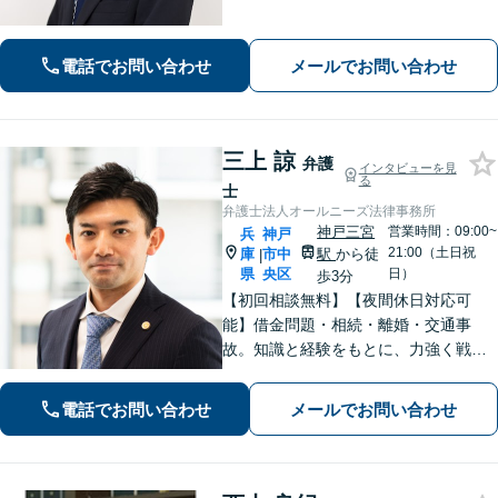
り。冤罪事件や否認事件の弁護経験も
豊富【交通事故】示談金2,400万円に増
額した事例、示談金が5倍以上に増額し
電話でお問い合わせ
メールでお問い合わせ
た事例など多数【神戸駅3分】
三上 諒
弁護
インタビューを見
る
士
弁護士法人オールニーズ法律事務所
神戸三宮
営業時間：09:00~
兵
神戸
21:00（土日祝
庫
市中
駅
から徒
|
県
央区
日）
歩3分
【初回相談無料】【夜間休日対応可
能】借金問題・相続・離婚・交通事
故。知識と経験をもとに、力強く戦い
ます。お客様の心の声に耳を傾け、真
剣に向き合い、わかりやすい言葉を心
電話でお問い合わせ
メールでお問い合わせ
掛けます。