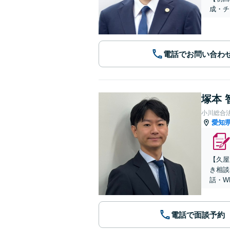
成・チ
電話でお問い合わ
塚本 
小川総合
愛知
【久屋
き相談
話・W
電話で面談予約