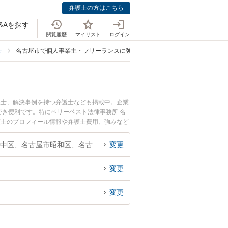
弁護士の方はこちら
&Aを探す
閲覧履歴
マイリスト
ログイン
士
名古屋市で個人事業主・フリーランスに強い弁護士
護士、解決事例を持つ弁護士なども掲載中。企業
き便利です。特にベリーベスト法律事務所 名
護士のプロフィール情報や弁護士費用、強みなど
『個人事業主・フリーランスのトラブル解決の実
約したい』などでお困りの相談者さんにおすすめ
愛知県、名古屋市千種区、名古屋市東区、名古屋市北区、名古屋市西区、名古屋市中村区、名古屋市中区、名古屋市昭和区、名古屋市瑞穂区、名古屋市熱田区、名古屋市中川区、名古屋市港区、名古屋市南区、名古屋市守山区、名古屋市緑区、名古屋市名東区、名古屋市天白区
変更
変更
変更