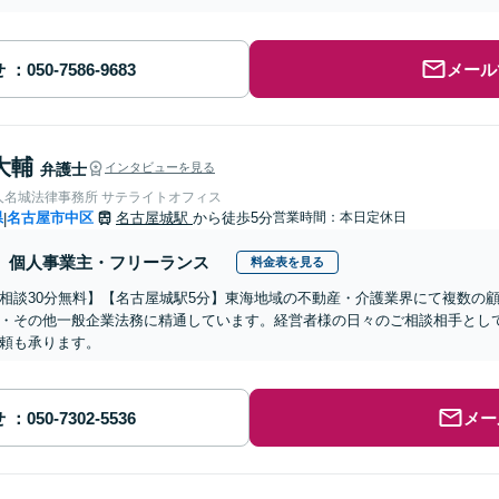
せ
メール
大輔
弁護士
インタビューを見る
人名城法律事務所 サテライトオフィス
県
名古屋市中区
名古屋城駅
から徒歩5分
営業時間：本日定休日
|
個人事業主・フリーランス
料金表を見る
相談30分無料】【名古屋城駅5分】東海地域の不動産・介護業界にて複数の
・その他一般企業法務に精通しています。経営者様の日々のご相談相手とし
頼も承ります。
せ
メー