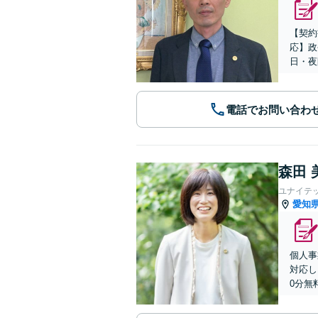
【契約
応】政
日・夜
電話でお問い合わ
森田 
ユナイテ
愛知
個人事
対応し
0分無