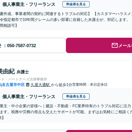
個人事業主・フリーランス
料金表を見る
書作成、事業者間の契約に関連するトラブルの対応】 【カスタマーハラスメ
令指定都市で10年間クレームの多い部署に在籍した弁護士が、対応します。
間相談可】
せ
メール
美由紀
弁護士
ッド・パートナーズ法律事務所
県
名古屋市中区
久屋大通駅
から徒歩1分
営業時間：本日定休日
|
個人事業主・フリーランス
料金表を見る
業主・中小企業の皆様へ｜建設・不動産・FC業界特有のトラブル対応に注力
ます。税務や労務の視点も交えたサポートが可能。まずはお気軽にご相談くだ
料】