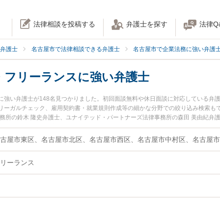
法律相談を投稿する
弁護士を探す
法律Q
弁護士
名古屋市で法律相談できる弁護士
名古屋市で企業法務に強い弁護
・フリーランスに強い弁護士
に強い弁護士が148名見つかりました。初回面談無料や休日面談に対応している弁
リーガルチェック、雇用契約書・就業規則作成等の細かな分野での絞り込み検索もで
事務所の鈴木 隆史弁護士、ユナイテッド・パートナーズ法律事務所の森田 美由紀弁
に発生した個人事業主・フリーランスのトラブルを今すぐに弁護士に相談したい』
談無料で個人事業主・フリーランスを法律相談できる名古屋市内の弁護士に相談予
リーランス