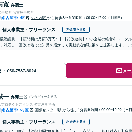
清寛
弁護士
律事務所 名古屋事務所
県
名古屋市中区
丸の内駅
から徒歩3分
営業時間：09:00~17:00（土曜日）
|
個人事業主・フリーランス
料金表を見る
議院議員】【顧問料は月額3万円〜】【行政連携】中小企業の経営をトータル
く対応し、国政で培った知見を活かして実践的な解決策をご提案します。ま
せ
メー
誠一
弁護士
インタビューを見る
人プロテクトスタンス 名古屋事務所
県
名古屋市中村区
国際センター駅
から徒歩1分
営業時間：09:00~19:00（
|
個人事業主・フリーランス
料金表を見る
相談30分無料】【法律顧問200社以上】【当日・夜間・土日祝日対応可】従