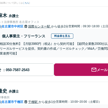
検索結果について詳しくは
こちら
)
麻木
弁護士
スト法律事務所 名古屋オフィス
県
名古屋市中村区
国際センター駅
から徒歩2分
営業時間：09:30~18:00（
|
個人事業主・フリーランス
料金表を見る
相談30分無料】【月額3980円（税込）から契約可能】【顧問企業数2000
リーガルサービスを提供。契約書の作成／リーガルチェック／M&A／労働問
業連携可能】
せ
メール
隆史
弁護士
律事務所
県
名古屋市千種区
千種駅
から徒歩1分
営業時間：10:00~20:00（土曜日）
|