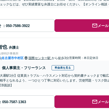
ェックなどは、ぜひ実績豊富な弁護士にお任せください。【オンライン相談
せ
メール
智也
弁護士
法律特許事務所
県
名古屋市中村区
国際センター駅
から徒歩3分
営業時間：本日定休日
|
個人事業主・フリーランス
料金表を見る
大通駅1分】従業員トラブル・ハラスメント対応から契約書チェックまで幅
相手となれるよう、一つひとつ丁寧に対応いたします。労使問題・リスク防
EB面談】
メール