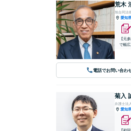
荒木 
旭合同法
愛知
【元参
で幅広
電話でお問い合わ
菊入 
弁護士法
愛知
【初回