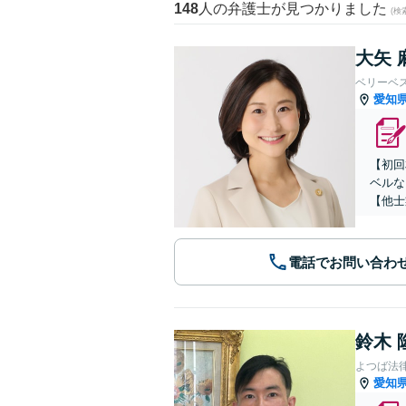
148
人の弁護士が見つかりました
(
大矢 
ベリーベ
愛知
【初回
ベルな
【他士
電話でお問い合わ
鈴木 
よつば法
愛知