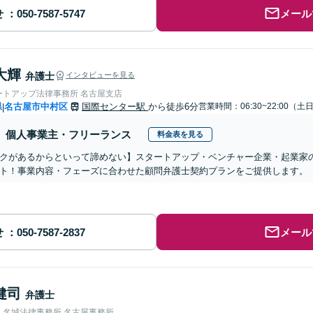
せ
メール
大輝
弁護士
インタビューを見る
ートアップ法律事務所 名古屋支店
県
名古屋市中村区
国際センター駅
から徒歩6分
営業時間：06:30~22:00（
|
個人事業主・フリーランス
料金表を見る
クがあるからといって諦めない】スタートアップ・ベンチャー企業・起業家
ト！事業内容・フェーズに合わせた顧問弁護士契約プランをご提供します。
せ
メール
健司
弁護士
人名城法律事務所 名古屋事務所