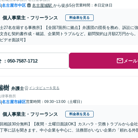
県
名古屋市中区
名古屋城駅
から徒歩5分
営業時間：本日定休日
|
個人事業主・フリーランス
料金表を見る
士27名在籍する事務所】【全国7箇所に拠点】弁護団の団長を務め、訴訟に
文含む契約書作成・確認、企業間トラブルなど。顧問契約は月額2万円から
ビデオ面談可】
せ
メール
瑞樹
弁護士
インタビューを見る
法律事務所
県
名古屋市緑区
営業時間：09:30~13:00（土曜日）
|
個人事業主・フリーランス
料金表を見る
初回相談30分無料】【夜間・土曜日面談OK】カスハラ・労務トラブルから会
丁寧に話を聞きます。中小企業を中心に、法務部がいない企業の「頼れる外