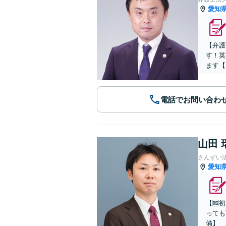
愛知
【弁護
す！英
ます【
電話でお問い合わ
山田 
さんずい
愛知
【🆓
っても
備】