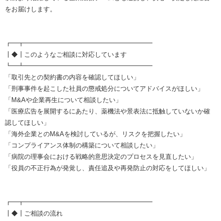
をお届けします。
┏━┳━━━━━━━━━━━━━━━━━━━━
┃◆┃このようなご相談に対応しています
┗━┻━━━━━━━━━━━━━━━━━━━━
「取引先との契約書の内容を確認してほしい」
「刑事事件を起こした社員の懲戒処分についてアドバイスがほしい」
「M&Aや企業再生について相談したい」
「医療広告を展開するにあたり、薬機法や景表法に抵触していないか確
認してほしい」
「海外企業とのM&Aを検討しているが、リスクを把握したい」
「コンプライアンス体制の構築について相談したい」
「病院の理事会における戦略的意思決定のプロセスを見直したい」
「役員の不正行為が発覚し、責任追及や再発防止の対応をしてほしい」
┏━┳━━━━━━━━━━━━━━━━━━━━
┃◆┃ご相談の流れ