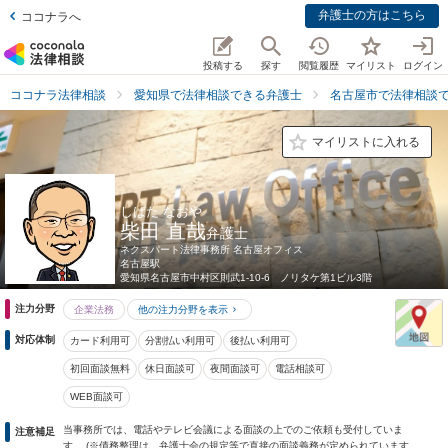
弁護士の方はこちら
ココナラへ
投稿する
探す
閲覧履歴
マイリスト
ログイン
ココナラ法律相談
愛知県で法律相談できる弁護士
名古屋市で法律相談
マイリストに入れる
しばた なおや
柴田 直哉
弁護士
ネクスパート法律事務所 名古屋オフィス
名古屋駅
愛知県
名古屋市中村区則武1-10-6 ノリタケ第1ビル3階
注力分野
企業法務
他の注力分野を表示
対応体制
カード利用可
分割払い利用可
後払い利用可
初回面談無料
休日面談可
夜間面談可
電話相談可
WEB面談可
当事務所では、電話やテレビ会議による面談の上でのご依頼も受付していま
注意補足
す。 (※債務整理は、弁護士会の規定等で直接の面談義務が定められています