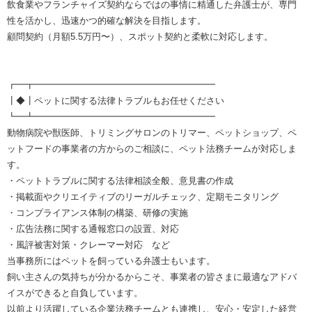
飲食業やフランチャイズ契約ならではの事情に精通した弁護士が、専門
性を活かし、迅速かつ的確な解決を目指します。
顧問契約（月額5.5万円〜）、スポット契約と柔軟に対応します。
┏━┳━━━━━━━━━━━━━━━━━━━━
┃◆┃ペットに関する法律トラブルもお任せください
┗━┻━━━━━━━━━━━━━━━━━━━━
動物病院や獣医師、トリミングサロンのトリマー、ペットショップ、ペ
ットフードの事業者の方からのご相談に、ペット法務チームが対応しま
す。
・ペットトラブルに関する法律相談全般、意見書の作成
・掲載面やクリエイティブのリーガルチェック、定期モニタリング
・コンプライアンス体制の構築、研修の実施
・広告法務に関する通報窓口の設置、対応
・風評被害対策・クレーマー対応 など
当事務所にはペットを飼っている弁護士もいます。
飼い主さんの気持ちが分かるからこそ、事業者の皆さまに最適なアドバ
イスができると自負しています。
以前より活躍している企業法務チームとも連携し、安心・安定した経営