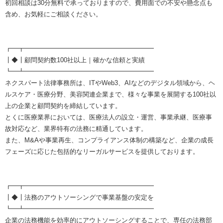
初回相談は30分無料で承っておりますので、費用面での不安や懸念点も
含め、お気軽にご相談ください。
┏━┳━━━━━━━━━━━━━━━━━━━━
┃◆┃顧問契約数100社以上｜確かな信頼と実績
┗━┻━━━━━━━━━━━━━━━━━━━━
ネクスパート法律事務所は、ITやWeb3、AIなどのデジタル領域から、ヘ
ルスケア・医療分野、美容関連企業まで、様々な事業を展開する100社以
上の企業と顧問契約を締結しています。
とくに医療業界においては、医療法人の設立・運営、事業承継、医療事
故対応など、業界特有の法務に精通しています。
また、M&Aや事業再生、コンプライアンス体制の構築など、企業の成長
フェーズに応じた包括的なリーガルサービスを提供しております。
┏━┳━━━━━━━━━━━━━━━━━━━━
┃◆┃法務のアウトソーシングで事業基盤の安定を
┗━┻━━━━━━━━━━━━━━━━━━━━
企業の法務機能を効率的にアウトソーシングすることで、専任の法務部