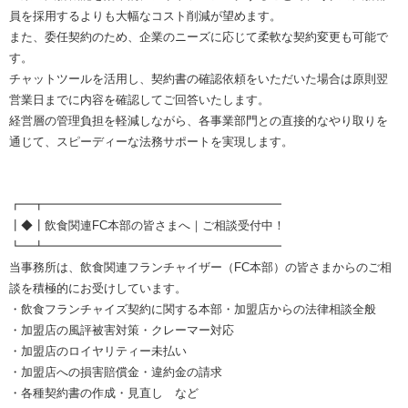
員を採用するよりも大幅なコスト削減が望めます。
また、委任契約のため、企業のニーズに応じて柔軟な契約変更も可能で
す。
チャットツールを活用し、契約書の確認依頼をいただいた場合は原則翌
営業日までに内容を確認してご回答いたします。
経営層の管理負担を軽減しながら、各事業部門との直接的なやり取りを
通じて、スピーディーな法務サポートを実現します。
┏━┳━━━━━━━━━━━━━━━━━━━━
┃◆┃飲食関連FC本部の皆さまへ｜ご相談受付中！
┗━┻━━━━━━━━━━━━━━━━━━━━
当事務所は、飲食関連フランチャイザー（FC本部）の皆さまからのご相
談を積極的にお受けしています。
・飲食フランチャイズ契約に関する本部・加盟店からの法律相談全般
・加盟店の風評被害対策・クレーマー対応
・加盟店のロイヤリティー未払い
・加盟店への損害賠償金・違約金の請求
・各種契約書の作成・見直し など