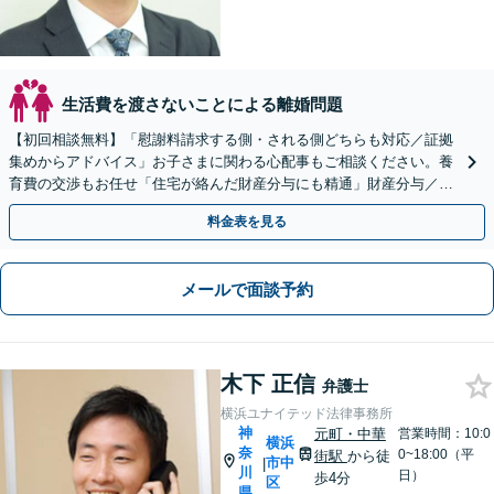
生活費を渡さないことによる離婚問題
【初回相談無料】「慰謝料請求する側・される側どちらも対応／証拠
集めからアドバイス」お子さまに関わる心配事もご相談ください。養
育費の交渉もお任せ「住宅が絡んだ財産分与にも精通」財産分与／協
議・調停・裁判／面会交流／婚姻費用など【馬車道駅5分】
料金表を見る
メールで面談予約
木下 正信
弁護士
横浜ユナイテッド法律事務所
神
元町・中華
営業時間：10:0
横浜
奈
0~18:00（平
街駅
から徒
市中
|
川
日）
歩4分
区
県