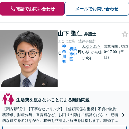
電話でお問い合わせ
メールでお問い合わせ
山下 聖仁
弁護士
よこはま第一法律事務所
神
みなとみら
営業時間：09:3
横浜
奈
0~17:00（平
い駅
から徒
市中
|
川
日）
歩4分
区
県
生活費を渡さないことによる離婚問題
【関内駅5分】【丁寧なヒアリング】【信頼関係を重視】不貞の慰謝
料請求、財産分与、養育費など、お困りの際はご相談ください。感情
的な対立を避けながら、将来を見据えた解決を目指します。離婚する
か悩んでいる段階でもお気軽にご連絡ください。