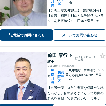
川
分
区
県
【弁護士歴30年以上】【関内駅4分】
【遺言・相続】利益と親族関係のバラ
ンスを徹底追求し、円満で満足いただ
ける解決を【借金・債務整理】2度目の
自己破産や法人の破産もおまかせくだ
電話でお問い合わせ
メールでお問い合わせ
さい【法テラス利用可】【電話／メー
ル／ビデオ面談可】
前田 康行
弁
インタビューを
見る
護士
M＆M横浜法律事務所
神
馬車道駅
営業時間：00:00
横浜
奈
~23:59（平日）
から徒歩3
市中
|
川
分
区
県
【弁護士歴３０年】豊富な経験や知識
を活かし、依頼者さまにとって最良の
解決を目指して質の高いリーガルサー
ビスの提供に努めます。ご相談は相続