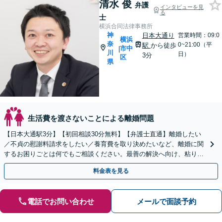
清水 俊
弁護
インタビューを見
る
士
横浜合同法律事務所
神
日本大通り
営業時間：09:0
横浜
奈
0~21:00（平
駅
から徒歩
市中
|
川
日）
3分
区
県
生活費を渡さないことによる離婚問題
【日本大通駅3分】【初回相談30分無料】【弁護士直通】離婚したい
／不貞の慰謝料請求をしたい／養育費を取り決めたいなど、離婚に関
するお困りごとは何でもご相談ください。最善の解決へ向け、粘り強
く対応【当日・夜間・土日相談可】調停・訴訟も実績豊富
料金表を見る
電話でお問い合わせ
メールで面談予約