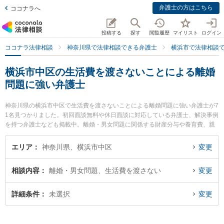
弁護士の方はこちら
ココナラへ
投稿する
探す
閲覧履歴
マイリスト
ログイン
ココナラ法律相談
神奈川県で法律相談できる弁護士
横浜市で法律相談
横浜市中区の生活費を渡さないことによる離婚
問題に強い弁護士
神奈川県の横浜市中区で生活費を渡さないことによる離婚問題に強い弁護士が7
1名見つかりました。初回面談無料や休日面談に対応している弁護士、解決事例
を持つ弁護士なども掲載中。離婚・男女問題に関係する財産分与や養育費、親
権等の細かな分野での絞り込み検索もでき便利です。特に横浜合同法律事務所
の金 正徳弁護士や弁護士法人港大さん橋法律事務所の佐藤 美由紀弁護士、桜み
エリア
神奈川県、横浜市中区
変更
なと法律事務所の井上 数規弁護士のプロフィール情報や弁護士費用、強みなど
が注目されています。『横浜市中区で土日や夜間に発生した生活費を渡さない
相談内容
離婚・男女問題、生活費を渡さない
変更
ことによる離婚問題のトラブルを今すぐに弁護士に相談したい』『生活費を渡
さないことによる離婚問題のトラブル解決の実績豊富な近くの弁護士を検索し
たい』『初回相談無料で生活費を渡さないことによる離婚問題を法律相談でき
詳細条件
未選択
変更
る横浜市中区内の弁護士に相談予約したい』などでお困りの相談者さんにおす
すめです。