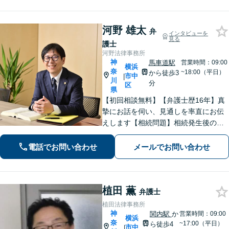
ださい。【休日・夜間面談可】【電話
相談可】
河野 雄太
弁
インタビューを
見る
護士
河野法律事務所
神
馬車道駅
営業時間：09:00
横浜
奈
~18:00（平日）
から徒歩3
市中
|
川
分
区
県
【初回相談無料】【弁護士歴16年】真
摯にお話を伺い、見通しを率直にお伝
えします【相続問題】相続発生後のト
ラブルだけでなく、会社経営者などの
生前対策にも対応【交通事故】保険会
電話でお問い合わせ
メールでお問い合わせ
社とのやりとりはすべてお任せくださ
い【馬車道駅3分】【オンライン面談O
K】
植田 薫
弁護士
植田法律事務所
神
関内駅
か
営業時間：09:00
横浜
奈
~17:00（平日）
ら徒歩4
市中
|