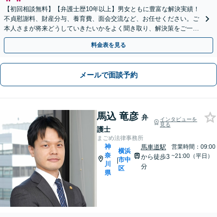
【初回相談無料】【弁護士歴10年以上】男女ともに豊富な解決実績！
不貞慰謝料、財産分与、養育費、面会交流など、お任せください。ご
本人さまが将来どうしていきたいかをよく聞き取り、解決策をご一緒
に検討いたします。【日本大通駅3分・関内駅8分】
料金表を見る
メールで面談予約
馬込 竜彦
弁
インタビューを
見る
護士
まごめ法律事務所
神
馬車道駅
営業時間：09:00
横浜
奈
~21:00（平日）
から徒歩3
市中
|
川
分
区
県