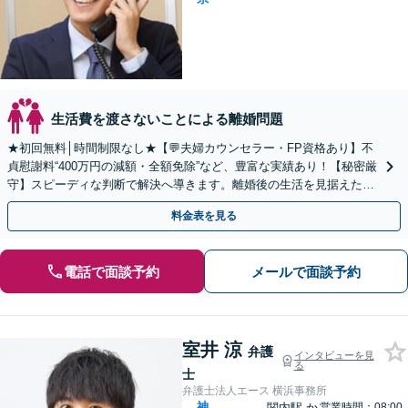
生活費を渡さないことによる離婚問題
★初回無料│時間制限なし★【💬夫婦カウンセラー・FP資格あり】不
貞慰謝料“400万円の減額・全額免除”など、豊富な実績あり！【秘密厳
守】スピーディな判断で解決へ導きます。離婚後の生活を見据えたア
ドバイス。離婚調停／養育費／熟年離婚／親権
料金表を見る
電話で面談予約
メールで面談予約
室井 涼
弁護
インタビューを見
る
士
弁護士法人エース 横浜事務所
神
関内駅
か
営業時間：08:00