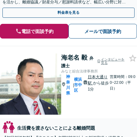
を活かし、離婚協議／財産分与／慰謝料請求など、幅広い分野に対
応。【Web相談可】
料金表を見る
電話で面談予約
メールで面談予約
海老名 毅
弁
インタビューを
見る
護士
みなと綜合法律事務所
神
日本大通り
営業時間：09:0
横浜
奈
0~22:00（平
駅
から徒歩
市中
|
川
日）
1分
区
県
生活費を渡さないことによる離婚問題