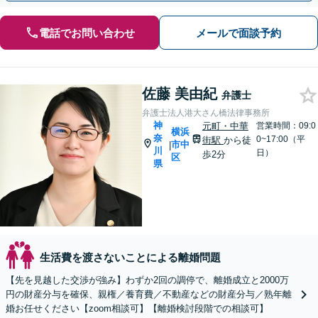
電話でお問い合わせ
メールで面談予約
佐藤 美由紀
弁護士
弁護士法人港大さん橋法律事務所
神
元町・中華
営業時間：09:0
横浜
奈
0~17:00（平
街駅
から徒
市中
|
川
日）
歩2分
区
県
生活費を渡さないことによる離婚問題
【先を見越した交渉が強み】わずか2回の調停で、離婚成立と2000万
円の財産分与を確保、親権／養育費／不動産などの財産分与／熟年離
婚お任せください【zoom相談可】【離婚検討段階での相談可】