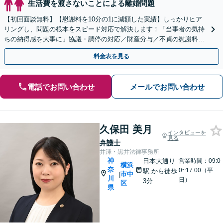
生活費を渡さないことによる離婚問題
【初回面談無料】【慰謝料を10分の1に減額した実績】しっかりヒア
リングし、問題の根本をスピード対応で解決します！「当事者の気持
ちの納得感を大事に」協議・調停の対応／財産分与／不貞の慰謝料請
求／親権問題など【秘密厳守】【子連れ相談OK】
料金表を見る
電話でお問い合わせ
メールでお問い合わせ
久保田 美月
インタビューを
見る
弁護士
井澤・黒井法律事務所
神
日本大通り
営業時間：09:0
横浜
奈
0~17:00（平
駅
から徒歩
市中
|
川
日）
3分
区
県