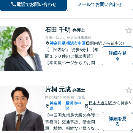
問題／企業法務／労働トラブルを中心
電話でお問い合わせ
メールでお問い合わせ
に法人・個人問わず承ります【顧問先
企業多数あり】【土日祝対応可】【関
内4分】
石田 千明
弁護士
弁護士法人なかま法律事務所
神奈川県
横浜市中区
関内駅
から徒歩5分
|
【「関内駅」 徒歩5分】【年
詳細を見
間１５０件のご相談実績】
る
【本掲載ページからのお問い
合わせで営業時間内初回相談
無料】「穏やかな日常を取り
戻す女性弁護士」がモット
片桐 元成
ー。離婚問題・子どもをめぐ
弁護士
る問題に特化して、皆様のお
岡野法律事務所 横浜支店
困りごとの解決に尽力してい
日本大通り駅
から徒歩3
神奈川
横浜市中
|
ます。
県
区
分
【中四国九州最大級の弁護士
詳細を見
事務所】交通事故、借金問
る
題、離婚、相続など様々な問