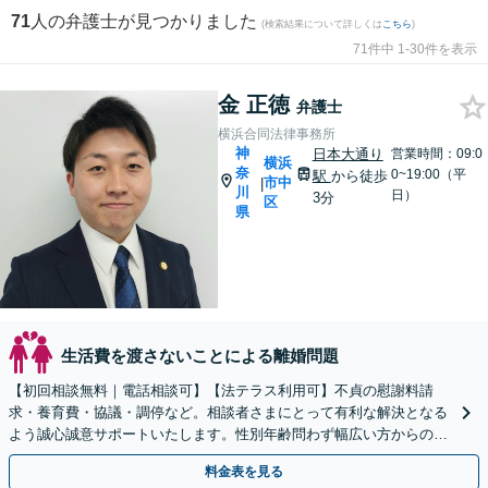
71
人の弁護士が見つかりました
(検索結果について詳しくは
こちら
)
71件中 1-30件を表示
金 正徳
弁護士
横浜合同法律事務所
神
日本大通り
営業時間：09:0
横浜
奈
0~19:00（平
駅
から徒歩
市中
|
川
日）
3分
区
県
生活費を渡さないことによる離婚問題
【初回相談無料｜電話相談可】【法テラス利用可】不貞の慰謝料請
求・養育費・協議・調停など。相談者さまにとって有利な解決となる
よう誠心誠意サポートいたします。性別年齢問わず幅広い方からのご
相談に対応【完全個室｜子連れ相談可】【日本大通り駅3分】
料金表を見る