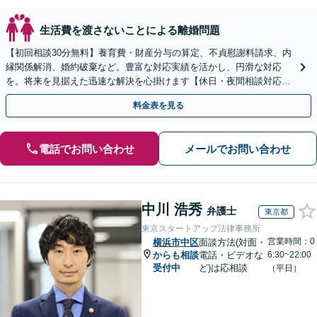
生活費を渡さないことによる離婚問題
【初回相談30分無料】養育費・財産分与の算定、不貞慰謝料請求、内
縁関係解消、婚約破棄など。豊富な対応実績を活かし、円滑な対応
を。将来を見据えた迅速な解決を心掛けます【休日・夜間相談対応
（要予約）】【日本大通り駅3分】
料金表を見る
電話でお問い合わせ
メールでお問い合わせ
中川 浩秀
弁護士
東京都
東京スタートアップ法律事務所
営業時間：0
横浜市中区
面談方法(対面・
からも相談
電話・ビデオな
6:30~22:00
受付中
ど)は応相談
（平日）