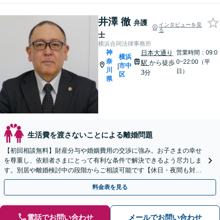
井澤 徹
弁護
インタビューを見
る
士
横浜合同法律事務所
神
日本大通り
営業時間：09:0
横浜
奈
0~22:00（平
駅
から徒歩
市中
|
川
日）
3分
区
県
生活費を渡さないことによる離婚問題
【初回相談無料】財産分与や婚姻費用の交渉に強み。お子さまの幸せ
を尊重し、依頼者さまにとって有利な条件で解決できるよう尽力しま
す。別居や離婚検討中の段階からご相談可能です【休日・夜間も対
応】【日本大通り駅3分】
料金表を見る
電話でお問い合わせ
メールでお問い合わせ