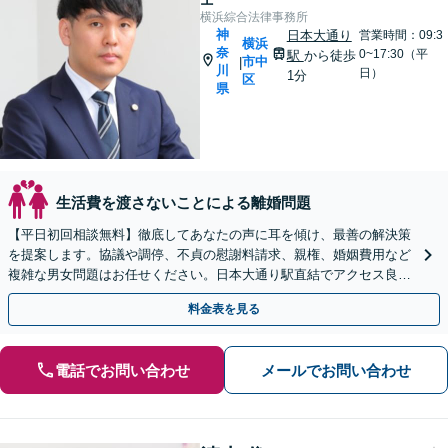
横浜綜合法律事務所
神
日本大通り
営業時間：09:3
横浜
奈
0~17:30（平
駅
から徒歩
市中
|
川
日）
1分
区
県
生活費を渡さないことによる離婚問題
【平日初回相談無料】徹底してあなたの声に耳を傾け、最善の解決策
を提案します。協議や調停、不貞の慰謝料請求、親権、婚姻費用など
複雑な男女問題はお任せください。日本大通り駅直結でアクセス良
好。まずは一人で抱え込まずお話しください。
料金表を見る
電話でお問い合わせ
メールでお問い合わせ