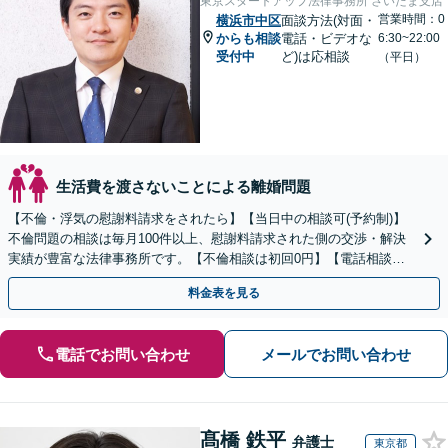
東京スタートアップ法律事務所 さいたま支店
営業時間：0
横浜市中区
面談方法(対面・
からも相談
電話・ビデオな
6:30~22:00
受付中
ど)は応相談
（平日）
生活費を渡さないことによる離婚問題
【不倫・浮気の慰謝料請求をされたら】【当日中の相談可(予約制)】
不倫問題の相談は毎月100件以上、慰謝料請求された側の交渉・解決
実績が豊富な法律事務所です。【不倫相談は初回0円】【電話相談で
ご契約まで対応可/来所不要】
料金表を見る
電話でお問い合わせ
メールでお問い合わせ
髙橋 鉄平
弁護士
東京都