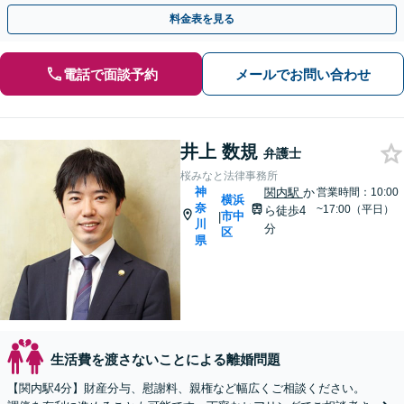
料金表を見る
電話で面談予約
メールでお問い合わせ
井上 数規
弁護士
桜みなと法律事務所
神
関内駅
か
営業時間：10:00
横浜
奈
~17:00（平日）
ら徒歩4
市中
|
川
分
区
県
生活費を渡さないことによる離婚問題
【関内駅4分】財産分与、慰謝料、親権など幅広くご相談ください。