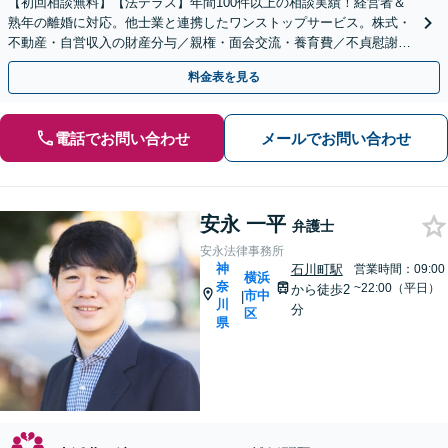
【初回相談無料】【法テラス】年間100件以上の相談実績！経営者＆
熟年の離婚に対応。他士業と連携したワンストップサービス。株式・
不動産・自営収入の財産分与／親権・面会交流・養育費／不貞慰謝料
などの解決へ尽力【子連れ相談】【日本大通り駅2分】
料金表を見る
電話でお問い合わせ
メールでお問い合わせ
安永 一平
弁護士
安永法律事務所
神
石川町駅
営業時間：09:00
横浜
奈
~22:00（平日）
から徒歩2
市中
|
川
分
区
県