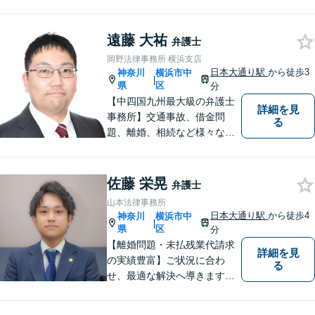
題について、「何度でも無
料」の相談を行っています！
まずはお気軽にご相談くださ
遠藤 大祐
弁護士
い！
岡野法律事務所 横浜支店
日本大通り駅
から徒歩3
神奈川
横浜市中
|
県
区
分
【中四国九州最大級の弁護士
詳細を見
事務所】交通事故、借金問
る
題、離婚、相続など様々な問
題について、「何度でも無
料」の相談を行っています！
まずはお気軽にご相談くださ
佐藤 栄晃
弁護士
い！
山本法律事務所
日本大通り駅
から徒歩4
神奈川
横浜市中
|
県
区
分
【離婚問題・未払残業代請求
詳細を見
の実績豊富】ご状況に合わ
る
せ、最適な解決へ導きます！
【出張面談可】遺産分割・遺
言書など、ご来所が難しい方