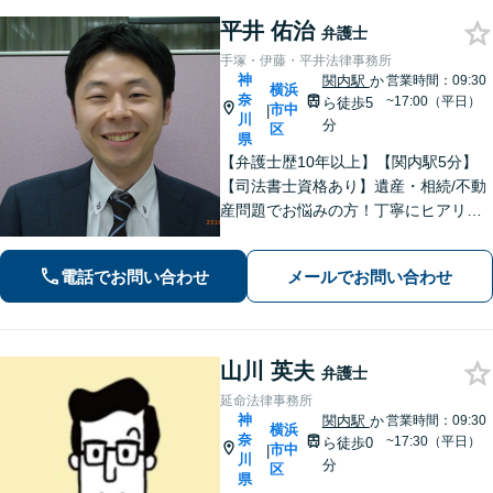
平井 佑治
弁護士
手塚・伊藤・平井法律事務所
神
関内駅
か
営業時間：09:30
横浜
奈
~17:00（平日）
ら徒歩5
市中
|
川
分
区
県
【弁護士歴10年以上】【関内駅5分】
【司法書士資格あり】遺産・相続/不動
産問題でお悩みの方！丁寧にヒアリン
グ！最適なプランをご提案致します！
【関内駅徒歩5分】【初回面談無料】
電話でお問い合わせ
メールでお問い合わせ
【夜間/休日対応可能】
山川 英夫
弁護士
延命法律事務所
神
関内駅
か
営業時間：09:30
横浜
奈
~17:30（平日）
ら徒歩0
市中
|
川
分
区
県