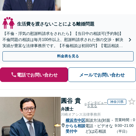
生活費を渡さないことによる離婚問題
【不倫・浮気の慰謝料請求をされたら】【当日中の相談可(予約制)】
不倫問題の相談は毎月100件以上、慰謝料請求された側の交渉・解決
実績が豊富な法律事務所です。【不倫相談は初回0円】【電話相談で
ご契約まで対応可/来所不要】
料金表を見る
電話でお問い合わせ
メールでお問い合わせ
圓谷 貴
神奈川県
インタビュー
を見る
弁護士
川崎オアシス法律事務所
営業時間：0
横浜市中区
面談方法(対面・
からも相談
電話・ビデオな
9:00~21:00
受付中
ど)は応相談
（平日）