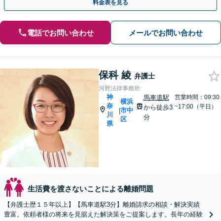
料金表を見る
電話でお問い合わせ
メールでお問い合わせ
保科 綾
弁護士
河野法律事務所
神
馬車道駅
営業時間：09:30
横浜
奈
~17:00（平日）
から徒歩3
市中
|
川
分
区
県
生活費を渡さないことによる離婚問題
【弁護士歴１５年以上】【馬車道駅3分】離婚請求の相談・解決実績
豊富。依頼者様の将来を見据えた解決策をご提案します。長年の経験