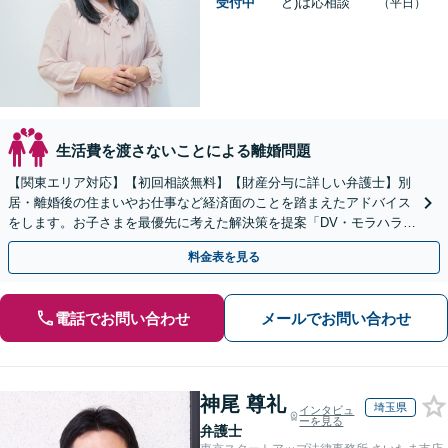
受付中
ど)は応相談
（平日）
生活費を渡さないことによる離婚問題
【関東エリア対応】【初回相談無料】【財産分与に詳しい弁護士】別
居・離婚後の住まいやお仕事など経済面のことを踏まえたアドバイス
をします。お子さまを最優先に考えた解決策を提案「DV・モラハラに
悩む方を徹底サポート」【完全個室】【休日夜間面談可】
料金表を見る
電話でお問い合わせ
メールでお問い合わせ
神尾 尊礼
埼玉県
インタビュ
ーを見る
弁護士