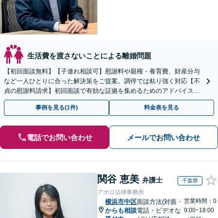
生活費を渡さないことによる離婚問題
【初回面談無料】【子連れ相談可】慰謝料や親権・養育費、財産分与
など一人ひとりに合った解決策をご提案。調停では粘り強く対応【不
貞の慰謝料請求】初回面談で有効な証拠を集めるためのアドバイスを
します。お気軽にご相談ください
事例を見る(1件)
料金表を見る
電話でお問い合わせ
メールでお問い合わせ
関谷 恵美
弁護士
千葉県
アポロ法律事務所
営業時間：0
横浜市中区
面談方法(対面・
からも相談
電話・ビデオな
9:00~18:00