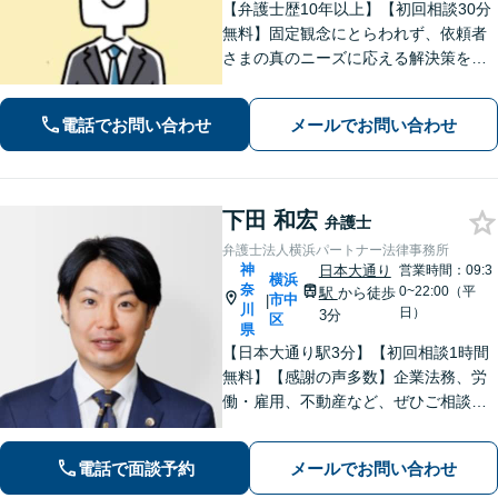
【弁護士歴10年以上】【初回相談30分
無料】固定観念にとらわれず、依頼者
さまの真のニーズに応える解決策を導
きます！不動産会社の顧問経験や、他
士業との連携で不動産トラブルや相続
電話でお問い合わせ
メールでお問い合わせ
問題にワンストップの対応も可能【WE
B面談対応】【関内駅3分】
下田 和宏
弁護士
弁護士法人横浜パートナー法律事務所
神
日本大通り
営業時間：09:3
横浜
奈
0~22:00（平
駅
から徒歩
市中
|
川
日）
3分
区
県
【日本大通り駅3分】【初回相談1時間
無料】【感謝の声多数】企業法務、労
働・雇用、不動産など、ぜひご相談く
ださい。迅速なレスポンスと丁寧なリ
ーガルサービスの提供を心がけており
電話で面談予約
メールでお問い合わせ
ます。お困りの場合は、ぜひご相談く