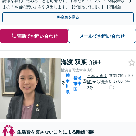
調停を有利に進めることも可能です。丁寧なヒアリングでご相談者さ
まの「本当の想い」を引き出します。【分割払い利用可】【初回面談
60分無料】【休日・夜間面談可】
料金表を見る
電話でお問い合わせ
メールでお問い合わせ
海渡 双葉
弁護士
横浜合同法律事務所
神
日本大通り
営業時間：10:0
横浜
奈
0~17:00（平
駅
から徒歩
市中
|
川
日）
3分
区
県
生活費を渡さないことによる離婚問題