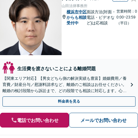
山田法律事務所
営業時間：0
横浜市中区
面談方法(対面・
からも相談
電話・ビデオな
0:00~23:59
受付中
ど)は応相談
（平日）
生活費を渡さないことによる離婚問題
【関東エリア対応】【男女どちら側の解決実績も豊富】婚姻費用／養
育費／財産分与／慰謝料請求など、離婚のご相談はお任せください。
離婚の検討段階から訴訟まで、どの段階でも相談に対応します。心情
的な面にも配慮し、納得感の高い解決を目指します。
料金表を見る
電話でお問い合わせ
メールでお問い合わせ