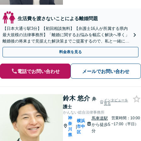
生活費を渡さないことによる離婚問題
【日本大通り駅3分】【初回相談無料】【弁護士16人が所属する県内
最大規模の法律事務所】「離婚に関するお悩みを幅広く解決へ導く」
離婚後の将来まで見据えた解決策までご提案するので、私と一緒に最
適な解決策を見つけましょう。【WEB面談対応】
料金表を見る
電話でお問い合わせ
メールでお問い合わせ
鈴木 悠介
弁
インタビューを
見る
護士
かんない総合法律事務所
神
馬車道駅
営業時間：10:00
横浜
奈
~17:00（平日）
から徒歩5
市中
|
川
分
区
県