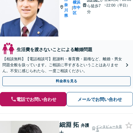
横浜
奈
~22:00（平日）
ら徒歩7
市中
|
川
分
区
県
生活費を渡さないことによる離婚問題
【相談無料】【電話相談可】慰謝料・養育費・親権など、離婚・男女
問題全般を扱っています。ご相談に早すぎるということはありませ
ん。不安に感じられたら、一度ご相談ください。
料金表を見る
電話でお問い合わせ
メールでお問い合わせ
細淵 拓
弁護
インタビューを見
る
士