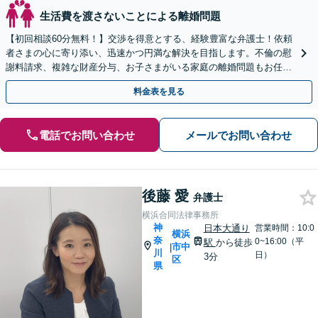
生活費を渡さないことによる離婚問題
【初回相談60分無料！】交渉を得意とする、経験豊富な弁護士！依頼
者さまの心に寄り添い、迅速かつ円満な解決を目指します。不倫の慰
謝料請求、複雑な財産分与、お子さまがいる家庭の離婚問題もお任せ
ください【馬車道駅3分】
料金表を見る
電話でお問い合わせ
メールでお問い合わせ
後藤 愛
弁護士
横浜合同法律事務所
神
日本大通り
営業時間：10:0
横浜
奈
0~16:00（平
駅
から徒歩
市中
|
川
日）
3分
区
県