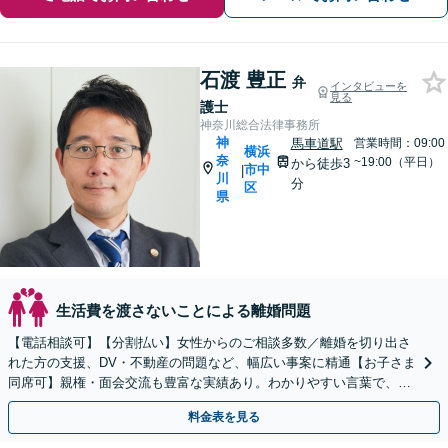
石渡 豊正
弁
インタビューを
見る
護士
神奈川総合法律事務所
神
馬車道駅
営業時間：09:00
横浜
奈
~19:00（平日）
から徒歩3
市中
|
川
分
区
県
生活費を渡さないことによる離婚問題
【電話相談可】【分割払い】女性からのご相談多数／離婚を切り出さ
れた方の支援、DV・不動産の問題など、幅広い事案に精通【お子さま
同席可】親権・面会交流も豊富な実績あり。わかりやすい言葉で、早
期に方針をお伝えします【馬車道駅2分】
料金表を見る