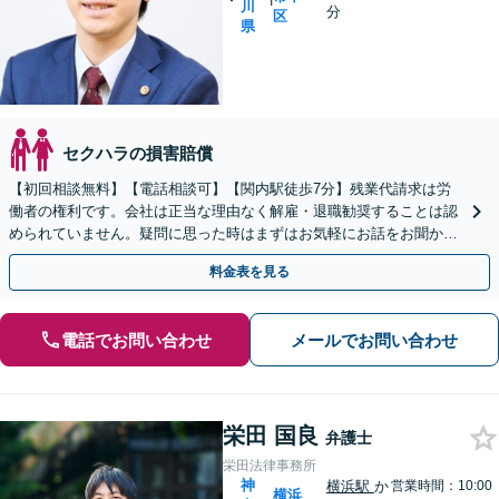
川
分
区
県
セクハラの損害賠償
【初回相談無料】【電話相談可】【関内駅徒歩7分】残業代請求は労
働者の権利です。会社は正当な理由なく解雇・退職勧奨することは認
められていません。疑問に思った時はまずはお気軽にお話をお聞かせ
ください。
料金表を見る
電話でお問い合わせ
メールでお問い合わせ
栄田 国良
弁護士
栄田法律事務所
神
横浜駅
か
営業時間：10:00
横浜