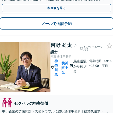
性も考慮し、ご意向を尊重しながら丁寧に対応いたします
料金表を見る
メールで面談予約
河野 雄太
弁
インタビューを
見る
護士
河野法律事務所
神
馬車道駅
営業時間：09:00
横浜
奈
~18:00（平日）
から徒歩3
市中
|
川
分
区
県
セクハラの損害賠償
中小企業の労働問題・労務トラブルに強い法律事務所｜残業代請求・