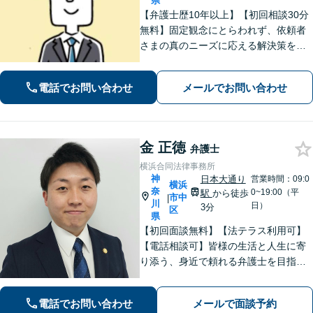
県
【弁護士歴10年以上】【初回相談30分
無料】固定観念にとらわれず、依頼者
さまの真のニーズに応える解決策を導
きます！不動産会社の顧問経験や、他
士業との連携で不動産トラブルや相続
電話でお問い合わせ
メールでお問い合わせ
問題にワンストップの対応も可能【WE
B面談対応】【関内駅3分】
金 正徳
弁護士
横浜合同法律事務所
神
日本大通り
営業時間：09:0
横浜
奈
0~19:00（平
駅
から徒歩
市中
|
川
日）
3分
区
県
【初回面談無料】【法テラス利用可】
【電話相談可】皆様の生活と人生に寄
り添う、身近で頼れる弁護士を目指し
ます！フットワーク軽く、迅速な対応
で、皆様のご相談に応えます。離婚／
電話でお問い合わせ
メールで面談予約
債務整理／刑事事件など、お任せくだ