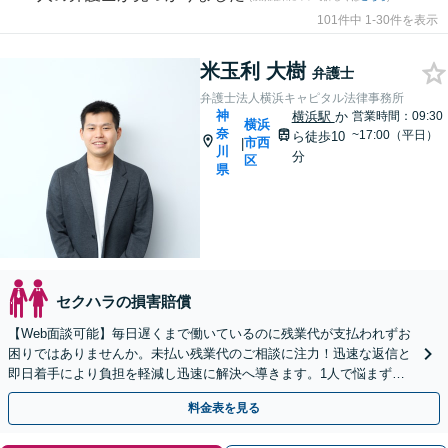
101件中 1-30件を表示
米玉利 大樹
弁護士
弁護士法人横浜キャピタル法律事務所
神
横浜駅
か
営業時間：09:30
横浜
奈
~17:00（平日）
ら徒歩10
市西
|
川
分
区
県
セクハラの損害賠償
【Web面談可能】毎日遅くまで働いているのに残業代が支払われずお
困りではありませんか。未払い残業代のご相談に注力！迅速な返信と
即日着手により負担を軽減し迅速に解決へ導きます。1人で悩まずま
ずはご相談ください。
料金表を見る