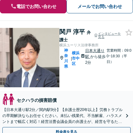
電話でお問い合わせ
メールでお問い合わせ
関戸 淳平
弁
インタビューを
見る
護士
横浜ユーリス法律事務所
神
日本大通り
営業時間：09:0
横浜
奈
0~18:30（平
駅
から徒歩
市中
|
川
日）
2分
区
県
セクハラの損害賠償
【日本大通り駅2分／関内駅9分】【弁護士歴20年以上】労務トラブル
の早期解決ならお任せください。未払い残業代、不当解雇、ハラスメ
ントまで幅広く対応！経営法曹会議会員の弁護士が、経営を守るため
の法的戦略を提案します【夜間や休日相談も対応可能】
料金表を見る