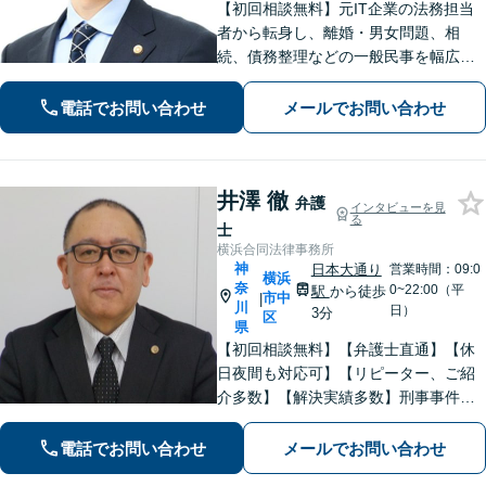
【初回相談無料】元IT企業の法務担当
者から転身し、離婚・男女問題、相
続、債務整理などの一般民事を幅広く
対応。豊富な経験から得た徹底的なリ
サーチ力と多角的なアプローチで、ス
電話でお問い合わせ
メールでお問い合わせ
ピーディな解決を目指します！【電話
相談・WEB面談可】
井澤 徹
弁護
インタビューを見
る
士
横浜合同法律事務所
神
日本大通り
営業時間：09:0
横浜
奈
0~22:00（平
駅
から徒歩
市中
|
川
日）
3分
区
県
【初回相談無料】【弁護士直通】【休
日夜間も対応可】【リピーター、ご紹
介多数】【解決実績多数】刑事事件、
債務整理、離婚、相続など幅広く対
応。迅速な対応と丁寧なサポートに努
電話でお問い合わせ
メールでお問い合わせ
めます。