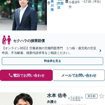
奈
~17:30（平日）
ら徒歩5
市西
|
川
分
区
県
セクハラの損害賠償
【オンライン対応】労働者側の労働問題専門 うつ病・過労死の労災
申請、不当解雇、残業代請求等をご相談ください。
料金表を見る
電話でお問い合わせ
メールでお問い合わせ
水本 佑冬
東京都
インタビュ
ーを見る
弁護士