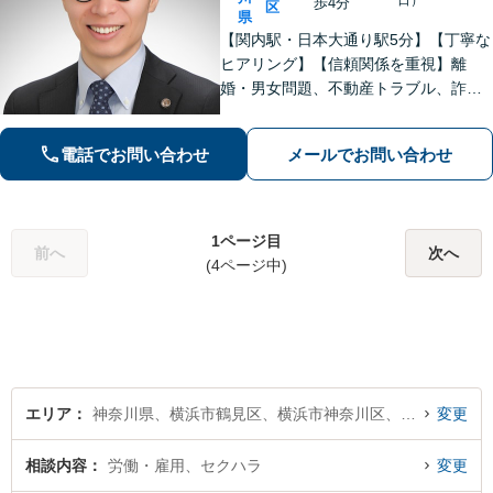
日）
歩4分
区
県
【関内駅・日本大通り駅5分】【丁寧な
ヒアリング】【信頼関係を重視】離
婚・男女問題、不動産トラブル、詐
欺・消費者問題など、幅広く対応して
います。ご依頼者が抱えている不安や
電話でお問い合わせ
メールでお問い合わせ
悩みにしっかり寄り添い、最善の解決
策を一緒に考えていきます。ぜひご相
談ください。
1ページ目
前へ
次へ
(4ページ中)
エリア
神奈川県、横浜市鶴見区、横浜市神奈川区、横浜市西区、横浜市中区、横浜市南区、横浜市保土ケ谷区、横浜市磯子区、横浜市金沢区、横浜市港北区、横浜市戸塚区、横浜市港南区、横浜市旭区、横浜市緑区、横浜市瀬谷区、横浜市栄区、横浜市泉区、横浜市青葉区、横浜市都筑区
変更
相談内容
労働・雇用、セクハラ
変更