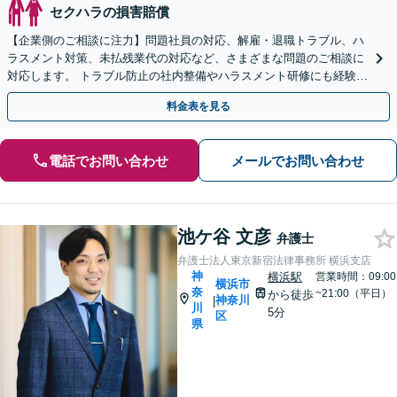
セクハラの損害賠償
【企業側のご相談に注力】問題社員の対応、解雇・退職トラブル、ハ
ラスメント対策、未払残業代の対応など、さまざまな問題のご相談に
対応します。 トラブル防止の社内整備やハラスメント研修にも経験豊
富。【土日祝・当日対応可】【弁護士歴30年】
料金表を見る
電話でお問い合わせ
メールでお問い合わせ
池ケ谷 文彦
弁護士
弁護士法人東京新宿法律事務所 横浜支店
神
横浜駅
営業時間：09:00
横浜市
奈
~21:00（平日）
から徒歩
神奈川
|
川
5分
区
県