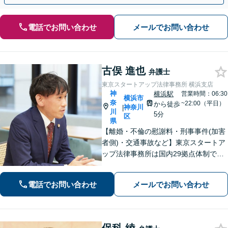
電話でお問い合わせ
メールでお問い合わせ
古俣 進也
弁護士
東京スタートアップ法律事務所 横浜支店
神
横浜駅
営業時間：06:30
横浜市
奈
~22:00（平日）
から徒歩
神奈川
|
川
5分
区
県
【離婚・不倫の慰謝料・刑事事件(加害
者側)・交通事故など】東京スタートア
ップ法律事務所は国内29拠点体制で全
国対応！【ご自宅からの電話相談にも
対応(法律相談は完全予約制)】各分野で
電話でお問い合わせ
メールでお問い合わせ
専門性の高い弁護士が寄り添い解決を
サポートします。