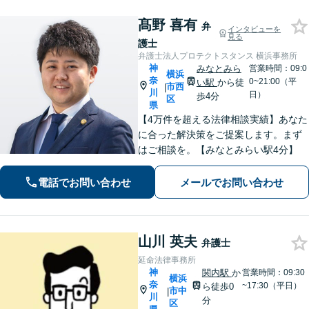
髙野 喜有
弁
インタビューを
見る
護士
弁護士法人プロテクトスタンス 横浜事務所
神
みなとみら
営業時間：09:0
横浜
奈
0~21:00（平
い駅
から徒
市西
|
川
日）
歩4分
区
県
【4万件を超える法律相談実績】あなた
に合った解決策をご提案します。まず
はご相談を。【みなとみらい駅4分】
電話でお問い合わせ
メールでお問い合わせ
山川 英夫
弁護士
延命法律事務所
神
関内駅
か
営業時間：09:30
横浜
奈
~17:30（平日）
ら徒歩0
市中
|
川
分
区