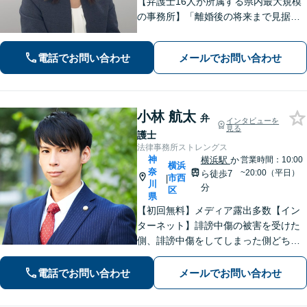
【弁護士16人が所属する県内最大規模
の事務所】「離婚後の将来まで見据え
た解決策をご提案するので、一緒に最
適な解決策を見つけましょう」「幅広
電話でお問い合わせ
メールでお問い合わせ
い相続問題に対応する豊富な実績」
「相続登記義務化に対応」【WEB面談
対応】
小林 航太
弁
インタビューを
見る
護士
法律事務所ストレングス
神
横浜駅
か
営業時間：10:00
横浜
奈
~20:00（平日）
ら徒歩7
市西
|
川
分
区
県
【初回無料】メディア露出多数【イン
ターネット】誹謗中傷の被害を受けた
側、誹謗中傷をしてしまった側どちら
の経験も豊富です【離婚・男女問題】
離婚や慰謝料を請求する側・される側
電話でお問い合わせ
メールでお問い合わせ
どちらの経験も豊富です【個室対応】