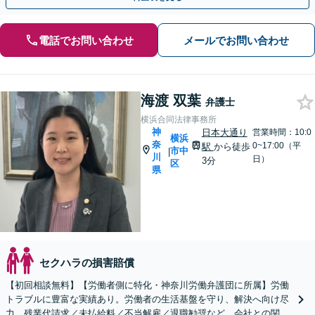
電話でお問い合わせ
メールでお問い合わせ
海渡 双葉
弁護士
横浜合同法律事務所
神
日本大通り
営業時間：10:0
横浜
奈
0~17:00（平
駅
から徒歩
市中
|
川
日）
3分
区
県
セクハラの損害賠償
【初回相談無料】【労働者側に特化・神奈川労働弁護団に所属】労働
トラブルに豊富な実績あり。労働者の生活基盤を守り、解決へ向け尽
力。残業代請求／未払給料／不当解雇／退職勧奨など。会社との関係