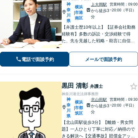
神
上大岡駅
営業時間：09:00
横浜
奈
~20:00（平日）
から徒歩3
市港
|
川
分
南区
県
【弁護士歴10年以上】【証券会社勤務
経験有】多数の訴訟・交渉経験で得
た、先を見越した戦略・助言に自信が
あります。依頼者に寄り添いながら的
確にアドバイスいたします【平日夜
電話で面談予約
メールで面談予約
間・土日祝相談可】【上大岡駅直結】
黒田 清彰
弁護士
神奈川港北法律事務所
神
北山田駅
営業時間：09:30
横浜
奈
~20:00（平日）
から徒歩3
市都
|
川
分
筑区
県
【北山田駅徒歩3分】【離婚・男女問
題】一人ひとり丁寧に対応／納得ので
きる解決へ【交通事故】賠償金アップ