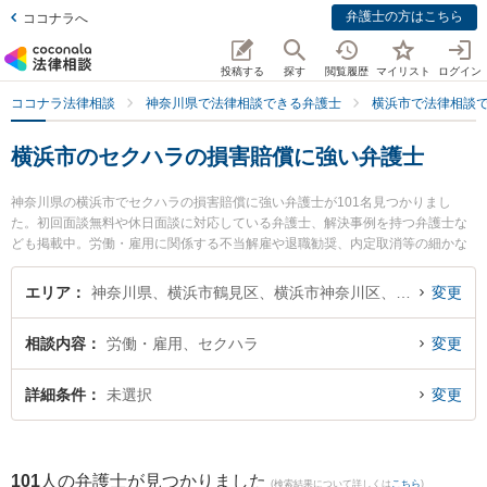
弁護士の方はこちら
ココナラへ
投稿する
探す
閲覧履歴
マイリスト
ログイン
ココナラ法律相談
神奈川県で法律相談できる弁護士
横浜市で法律相談
横浜市のセクハラの損害賠償に強い弁護士
神奈川県の横浜市でセクハラの損害賠償に強い弁護士が101名見つかりまし
た。初回面談無料や休日面談に対応している弁護士、解決事例を持つ弁護士な
ども掲載中。労働・雇用に関係する不当解雇や退職勧奨、内定取消等の細かな
分野での絞り込み検索もでき便利です。特に弁護士法人横浜キャピタル法律事
務所の米玉利 大樹弁護士や横浜ユーリス法律事務所の関戸 淳平弁護士、横浜合
エリア
神奈川県、横浜市鶴見区、横浜市神奈川区、横浜市西区、横浜市中区、横浜市南区、横浜市保土ケ谷区、横浜市磯子区、横浜市金沢区、横浜市港北区、横浜市戸塚区、横浜市港南区、横浜市旭区、横浜市緑区、横浜市瀬谷区、横浜市栄区、横浜市泉区、横浜市青葉区、横浜市都筑区
変更
同法律事務所の海渡 双葉弁護士のプロフィール情報や弁護士費用、強みなどが
注目されています。『横浜市で土日や夜間に発生したセクハラの損害賠償のト
相談内容
労働・雇用、セクハラ
変更
ラブルを今すぐに弁護士に相談したい』『セクハラの損害賠償のトラブル解決
の実績豊富な近くの弁護士を検索したい』『初回相談無料でセクハラの損害賠
償を法律相談できる横浜市内の弁護士に相談予約したい』などでお困りの相談
詳細条件
未選択
変更
者さんにおすすめです。
101
人の弁護士が見つかりました
(検索結果について詳しくは
こちら
)