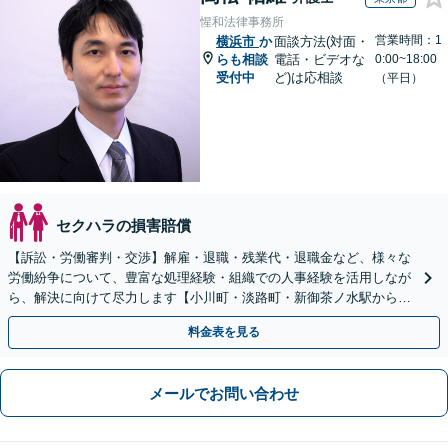
惺和法律事務所
営業時間：1
横浜市
か
面談方法(対面・
らも相談
電話・ビデオな
0:00~18:00
受付中
ど)は応相談
（平日）
セクハラの損害賠償
【訴訟・労働審判・交渉】解雇・退職・残業代・退職金など、様々な
労働紛争について、豊富な処理経験・組織での人事経験を活用しなが
ら、解決に向けて尽力します【小川町・淡路町・新御茶ノ水駅から約
1分、御茶ノ水駅も利用可】
料金表を見る
メールでお問い合わせ