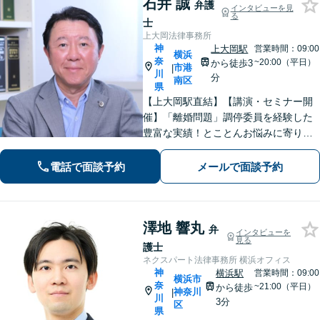
石井 誠
弁護
インタビューを見
る
士
上大岡法律事務所
神
上大岡駅
営業時間：09:00
横浜
奈
~20:00（平日）
から徒歩3
市港
|
川
分
南区
県
【上大岡駅直結】【講演・セミナー開
催】「離婚問題」調停委員を経験した
豊富な実績！とことんお悩みに寄り添
います！「交通事故」医学的知見・保
険制度の知識を活かしたトータルサポ
電話で面談予約
メールで面談予約
ートを実現【完全個室対応／子連れ相
談可】
澤地 響丸
弁
インタビューを
見る
護士
ネクスパート法律事務所 横浜オフィス
神
横浜駅
営業時間：09:00
横浜市
奈
~21:00（平日）
から徒歩
神奈川
|
川
3分
区
県