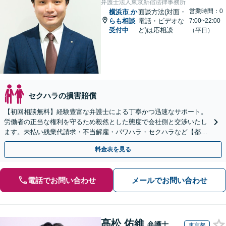
弁護士法人東京新宿法律事務所
営業時間：0
横浜市
か
面談方法(対面・
らも相談
電話・ビデオな
7:00~22:00
受付中
ど)は応相談
（平日）
セクハラの損害賠償
【初回相談無料】経験豊富な弁護士による丁寧かつ迅速なサポート。
労働者の正当な権利を守るため毅然とした態度で会社側と交渉いたし
ます。未払い残業代請求・不当解雇・パワハラ・セクハラなど【都庁
前駅直結】【複数拠点あり】
料金表を見る
電話でお問い合わせ
メールでお問い合わせ
髙松 佑維
弁護士
東京都