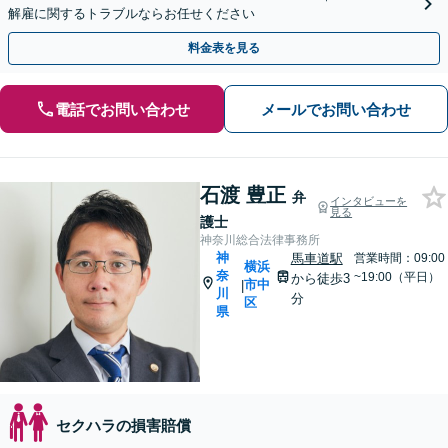
解雇に関するトラブルならお任せください
料金表を見る
電話でお問い合わせ
メールでお問い合わせ
石渡 豊正
弁
インタビューを
見る
護士
神奈川総合法律事務所
神
馬車道駅
営業時間：09:00
横浜
奈
~19:00（平日）
から徒歩3
市中
|
川
分
区
県
セクハラの損害賠償