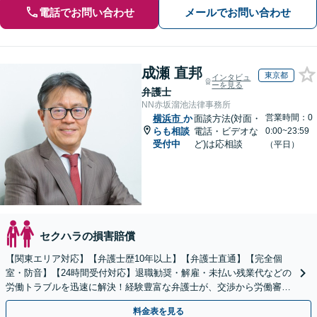
電話でお問い合わせ
メールでお問い合わせ
成瀬 直邦
東京都
インタビュ
ーを見る
弁護士
NN赤坂溜池法律事務所
営業時間：0
横浜市
か
面談方法(対面・
らも相談
電話・ビデオな
0:00~23:59
受付中
ど)は応相談
（平日）
セクハラの損害賠償
【関東エリア対応】【弁護士歴10年以上】【弁護士直通】【完全個
室・防音】【24時間受付対応】退職勧奨・解雇・未払い残業代などの
労働トラブルを迅速に解決！経験豊富な弁護士が、交渉から労働審判
まで一貫して対応いたします【オンライン相談可】
料金表を見る