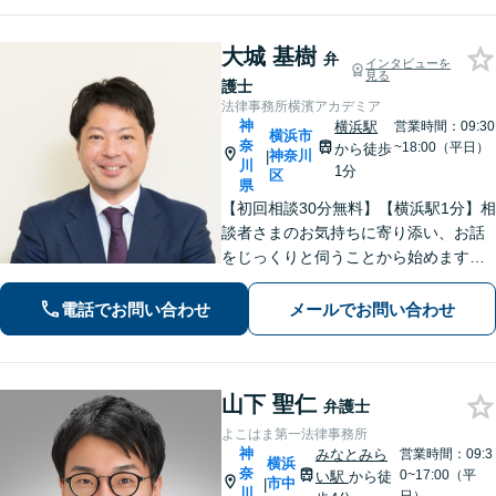
大城 基樹
弁
インタビューを
見る
護士
法律事務所横濱アカデミア
神
横浜駅
営業時間：09:30
横浜市
奈
~18:00（平日）
から徒歩
神奈川
|
川
1分
区
県
【初回相談30分無料】【横浜駅1分】相
談者さまのお気持ちに寄り添い、お話
をじっくりと伺うことから始めます。
「相続問題：税理士や不動産鑑定士な
ど他士業とも連携し、問題をワンスト
電話でお問い合わせ
メールでお問い合わせ
ップで解決」「交通事故：事故発生直
後から全面サポート」【休日・夜間相
談可】
山下 聖仁
弁護士
よこはま第一法律事務所
神
みなとみら
営業時間：09:3
横浜
奈
0~17:00（平
い駅
から徒
市中
|
川