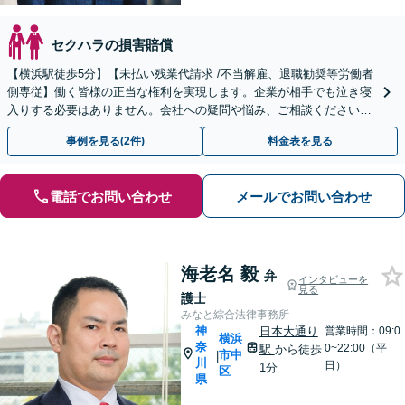
セクハラの損害賠償
【横浜駅徒歩5分】【未払い残業代請求 /不当解雇、退職勧奨等労働者
側専従】働く皆様の正当な権利を実現します。企業が相手でも泣き寝
入りする必要はありません。会社への疑問や悩み、ご相談ください。
予約は24時間受付。【初回無料】【夜間休日対応可】
事例を見る(2件)
料金表を見る
電話でお問い合わせ
メールでお問い合わせ
海老名 毅
弁
インタビューを
見る
護士
みなと綜合法律事務所
神
日本大通り
営業時間：09:0
横浜
奈
0~22:00（平
駅
から徒歩
市中
|
川
日）
1分
区
県