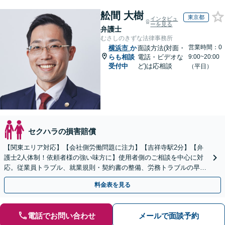
舩間 大樹
東京都
インタビュ
ーを見る
弁護士
むさしのきずな法律事務所
営業時間：0
横浜市
か
面談方法(対面・
らも相談
電話・ビデオな
9:00~20:00
受付中
ど)は応相談
（平日）
セクハラの損害賠償
【関東エリア対応】【会社側労働問題に注力】【吉祥寺駅2分】【弁
護士2人体制！依頼者様の強い味方に】使用者側のご相談を中心に対
応。従業員トラブル、就業規則・契約書の整備、労務トラブルの早期
解決・防止に努めます。
料金表を見る
電話でお問い合わせ
メールで面談予約