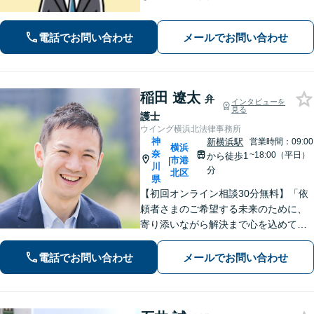
などに努めます。保険会社との交渉や
手続きはお任せ【借金・債務整理】手
電話でお問い合わせ
メールでお問い合わせ
続きはもちろん、再発防止策や今後の
生活のフォローも行います。
稲田 遼太
弁
インタビューを
見る
護士
ウイング横浜北法律事務所
神
新横浜駅
営業時間：09:00
横浜
奈
~18:00（平日）
から徒歩1
市港
|
川
分
北区
県
【初回オンライン相談30分無料】「依
頼者さまのご希望する未来のために、
寄り添いながら解決まで心を込めて対
応します」不動産契約や売買、家賃滞
納など不動産トラブル／離婚協議や調
電話でお問い合わせ
メールでお問い合わせ
停など離婚問題／相続・遺言も対応
【新横浜1分】