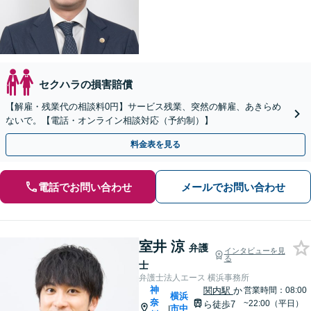
セクハラの損害賠償
【解雇・残業代の相談料0円】サービス残業、突然の解雇、あきらめ
ないで。【電話・オンライン相談対応（予約制）】
料金表を見る
電話でお問い合わせ
メールでお問い合わせ
室井 涼
弁護
インタビューを見
る
士
弁護士法人エース 横浜事務所
神
関内駅
か
営業時間：08:00
横浜
奈
~22:00（平日）
ら徒歩7
市中
|