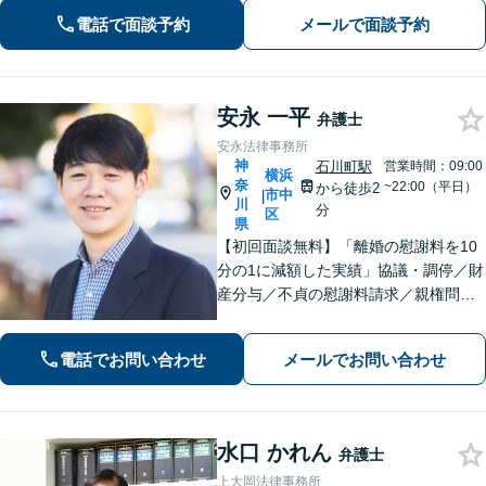
ルも◎【スムーズな対応】お話をじっ
電話で面談予約
メールで面談予約
くりお聞きします【LINE・メール24時
間受付中】
安永 一平
弁護士
安永法律事務所
神
石川町駅
営業時間：09:00
横浜
奈
~22:00（平日）
から徒歩2
市中
|
川
分
区
県
【初回面談無料】「離婚の慰謝料を10
分の1に減額した実績」協議・調停／財
産分与／不貞の慰謝料請求／親権問題
などお任せください！「不動産オーナ
ーの顧問経験豊富」土地・建物の明渡
電話でお問い合わせ
メールでお問い合わせ
しや賃料回収など幅広くサポート【夜
間・休日面談可】【電話相談対応】
水口 かれん
弁護士
上大岡法律事務所