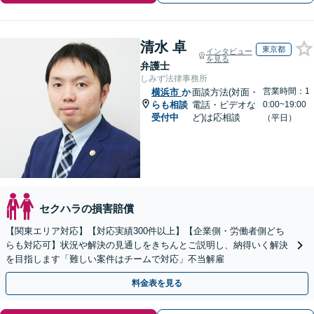
清水 卓
東京都
インタビュー
を見る
弁護士
しみず法律事務所
営業時間：1
横浜市
か
面談方法(対面・
らも相談
電話・ビデオな
0:00~19:00
受付中
ど)は応相談
（平日）
セクハラの損害賠償
【関東エリア対応】【対応実績300件以上】【企業側・労働者側どち
らも対応可】状況や解決の見通しをきちんとご説明し、納得いく解決
を目指します「難しい案件はチームで対応」不当解雇
料金表を見る