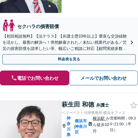
セクハラの損害賠償
【初回相談無料】【法テラス】【弁護士歴10年以上】豊富な交渉経験
を活かし、最善の解決へ！突然解雇された／未払い残業代がある／労
災の損害賠償を請求したい等、幅広いご相談に対応【顧問実績多数】
企業側の労務問題にも精通【日本大通り駅2分】
料金表を見る
電話でお問い合わせ
メールでお問い合わせ
萩生田 和徳
弁護士
ベリーベスト法律事務所 横浜オフィス
神
横浜駅
か
営業時間：09:3
横浜市
奈
0~21:00（平
ら徒歩10
神奈川
|
川
日）
分
区
県