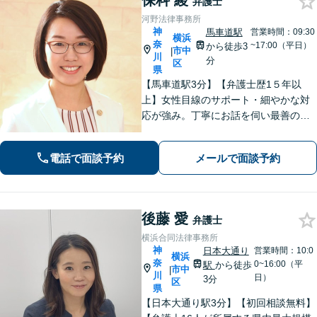
保科 綾
弁護士
河野法律事務所
神
馬車道駅
営業時間：09:30
横浜
奈
~17:00（平日）
から徒歩3
市中
|
川
分
区
県
【馬車道駅3分】【弁護士歴1５年以
上】女性目線のサポート・細やかな対
応が強み。丁寧にお話を伺い最善の解
決ができるようアドバイスいたしま
す。【Web相談可】
電話で面談予約
メールで面談予約
後藤 愛
弁護士
横浜合同法律事務所
神
日本大通り
営業時間：10:0
横浜
奈
0~16:00（平
駅
から徒歩
市中
|
川
日）
3分
区
県
【日本大通り駅3分】【初回相談無料】