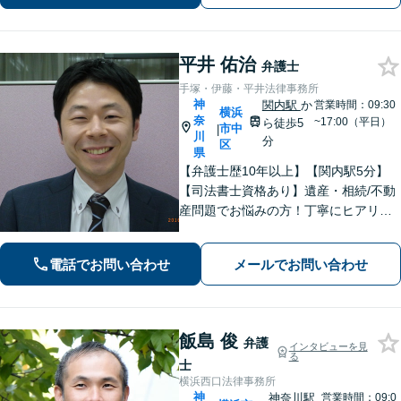
さい。おひとりで悩みを抱えず、まず
はご相談を！
平井 佑治
弁護士
手塚・伊藤・平井法律事務所
神
関内駅
か
営業時間：09:30
横浜
奈
~17:00（平日）
ら徒歩5
市中
|
川
分
区
県
【弁護士歴10年以上】【関内駅5分】
【司法書士資格あり】遺産・相続/不動
産問題でお悩みの方！丁寧にヒアリン
グ！最適なプランをご提案致します！
【関内駅徒歩5分】【初回面談無料】
電話でお問い合わせ
メールでお問い合わせ
【夜間/休日対応可能】
飯島 俊
弁護
インタビューを見
る
士
横浜西口法律事務所
神
神奈川駅
営業時間：09:0