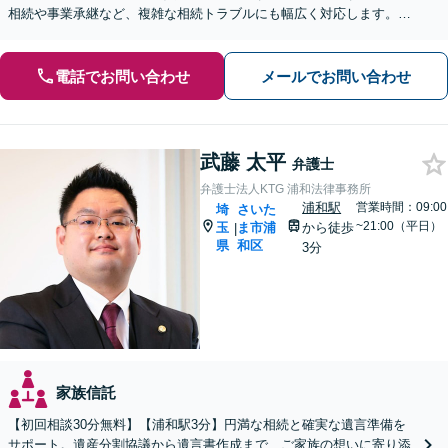
相続や事業承継など、複雑な相続トラブルにも幅広く対応します。
【夜間・休日の相談可能】【オンライン相談可能】
電話でお問い合わせ
メールでお問い合わせ
武藤 太平
弁護士
弁護士法人KTG 浦和法律事務所
浦和駅
営業時間：09:00
埼
さいた
~21:00（平日）
玉
ま市浦
から徒歩
|
県
和区
3分
家族信託
【初回相談30分無料】【浦和駅3分】円満な相続と確実な遺言準備を
サポート。遺産分割協議から遺言書作成まで、ご家族の想いに寄り添