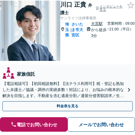
川口 正貴
弁
インタビューを
見る
護士
サンライツ法律事務所
大宮駅
営業時間：09:00
埼
さいた
~21:00（平日）
玉
ま市大
から徒歩
|
県
宮区
3分
家族信託
【電話相談可】【初回相談無料】【法テラス利用可】税・登記も熟知
した弁護士／協議・調停の実績多数！対話により、お悩みの根本的な
解決を目指します。不動産を含む遺産分割／遺留分侵害額請求／生前
対策を全面的にサポート【完全個室】【大宮駅3分】
料金表を見る
電話でお問い合わせ
メールでお問い合わせ