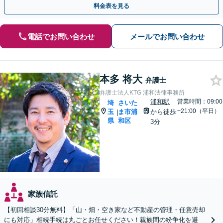
料金表を見る
電話でお問い合わせ
メールでお問い合わせ
本多 将大
弁護士
弁護士法人KTG 浦和法律事務所
浦和駅
営業時間：09:00
埼
さいた
~21:00（平日）
玉
ま市浦
から徒歩
|
県
和区
3分
家族信託
【初回相談30分無料】「山・畑・空き家など不動産の管理・任意売却
にも対応」相続手続は丸ごとお任せください！親族間の紛争化を避