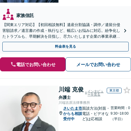
家族信託
【関東エリア対応】【初回相談無料】遺産分割協議・調停／遺留分侵
害額請求／遺言書の作成・執行など、幅広いお悩みに対応。紛争化し
たトラブルも、早期解決を目指し、尽力いたします企業の事業承継の
お悩みもご相談ください【夜間・休日面談】【電話相談可】
料金表を見る
電話でお問い合わせ
メールでお問い合わせ
川端 克俊
東京都
インタビュ
ーを見る
弁護士
川端吉原法律事務所
営業時間：0
さいたま市
面談方法(対面・
からも相談
電話・ビデオな
9:30~18:00
受付中
ど)は応相談
（平日）