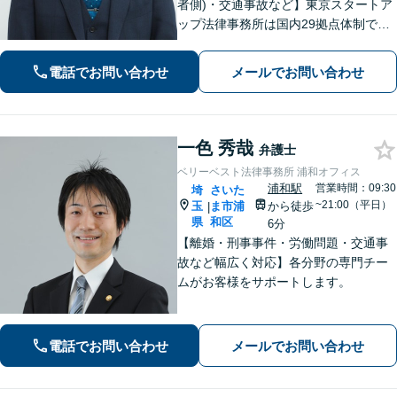
者側)・交通事故など】東京スタートア
ップ法律事務所は国内29拠点体制で全
国対応！【ご自宅からの電話相談にも
対応(法律相談は完全予約制)】各分野で
電話でお問い合わせ
メールでお問い合わせ
専門性の高い弁護士が寄り添い解決を
サポートします。
一色 秀哉
弁護士
ベリーベスト法律事務所 浦和オフィス
浦和駅
営業時間：09:30
埼
さいた
~21:00（平日）
玉
ま市浦
から徒歩
|
県
和区
6分
【離婚・刑事事件・労働問題・交通事
故など幅広く対応】各分野の専門チー
ムがお客様をサポートします。
電話でお問い合わせ
メールでお問い合わせ