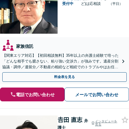
受付中
ど)は応相談
（平日）
家族信託
【関東エリア対応】【初回相談無料】35年以上の弁護士経験で培った
「どんな相手でも臆さない、粘り強い交渉力」が強みです。遺産分割
協議・調停／遺留分／不動産の相続など相続でのトラブルやはお任せ
ください。遺言書や生前贈与など生前対策にも注力
料金表を見る
電話でお問い合わせ
メールでお問い合わせ
𠮷田 直志
弁
インタビューを
見る
護士