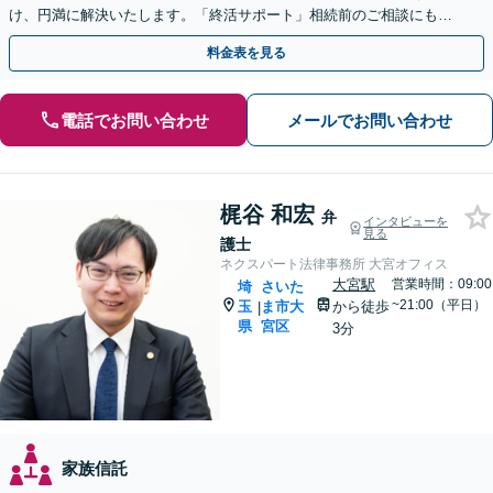
け、円満に解決いたします。「終活サポート」相続前のご相談にも対
応いたします【休日・夜間面談可】【浦和駅2分】
料金表を見る
電話でお問い合わせ
メールでお問い合わせ
梶谷 和宏
弁
インタビューを
見る
護士
ネクスパート法律事務所 大宮オフィス
大宮駅
営業時間：09:00
埼
さいた
~21:00（平日）
玉
ま市大
から徒歩
|
県
宮区
3分
家族信託