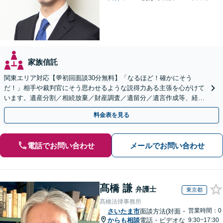
家族信託
関東エリア対応【💬初回面談30分無料】「なるほど！確かにそう
だ！」相手や裁判官にそう思わせるような説得力ある主張を心がけて
います。遺産分割／相続放棄／財産調査／遺留分／遺言作成等、経験
豊富な事務所。複雑な手続を代行【年間相談100件以上】
料金表を見る
電話でお問い合わせ
メールでお問い合わせ
髙橋 謙
弁護士
東京都
髙橋法律事務所
営業時間：0
さいたま市
面談方法(対面・
からも相談
電話・ビデオな
9:30~17:30