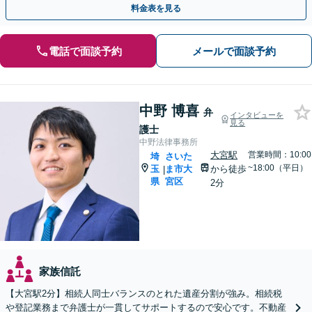
料金表を見る
電話で面談予約
メールで面談予約
中野 博喜
弁
インタビューを
見る
護士
中野法律事務所
大宮駅
営業時間：10:00
埼
さいた
~18:00（平日）
玉
ま市大
から徒歩
|
県
宮区
2分
家族信託
【大宮駅2分】相続人同士バランスのとれた遺産分割が強み。相続税
や登記業務まで弁護士が一貫してサポートするので安心です。不動産