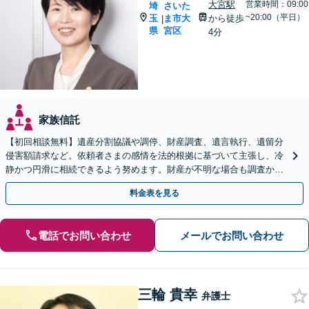
大宮駅
営業時間：09:00
埼
さいた
~20:00（平日）
玉
ま市大
から徒歩
|
県
宮区
4分
家族信託
【初回相談無料】遺産分割協議や調停、財産調査、遺言執行、遺留分
侵害額請求など。依頼者さまの感情を法的根拠に基づいて主張し、冷
静かつ円滑に相続できるよう努めます。財産が不明な場合も調査から
対応します。
料金表を見る
電話でお問い合わせ
メールでお問い合わせ
三輪 貴幸
弁護士