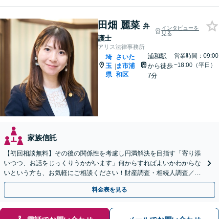
田畑 麗菜
弁
インタビューを
見る
護士
アリス法律事務所
浦和駅
営業時間：09:00
埼
さいた
~18:00（平日）
玉
ま市浦
から徒歩
|
県
和区
7分
家族信託
【初回相談無料】その後の関係性を考慮し円満解決を目指す「寄り添
いつつ、お話をじっくりうかがいます」何からすればよいかわからな
いという方も、お気軽にご相談ください！財産調査・相続人調査／相
続放棄／使い込み／遺留分侵害額請求ほか
料金表を見る