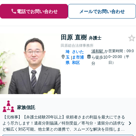
電話でお問い合わせ
メールでお問い合わせ
田原 直樹
弁護士
田原総合法律事務所
浦和駅
か
営業時間：09:0
埼
さいた
0~20:00（平
玉
ま市浦
ら徒歩10
|
県
和区
日）
分
家族信託
【元検事】【弁護士経験20年以上】依頼者さまの利益を最大にできる
よう尽力します！遺産分割協議／特別受益／寄与分・遺留分の請求な
ど幅広く対応可能。他士業との連携で、スムーズな解決を目指しま
す。お早めにご相談ください【初回相談無料】