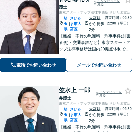
インタビューを
見る
護士
東京スタートアップ法律事務所 さいたま支店
大宮駅
営業時間：06:30
埼
さいた
~22:00（平日）
玉
ま市大
から徒歩
|
県
宮区
2分
【離婚・不倫の慰謝料・刑事事件(加害
者側)・交通事故など】東京スタートア
ップ法律事務所は国内29拠点体制で全
国対応！【ご自宅からの電話相談にも
対応(法律相談は完全予約制)】各分野で
電話でお問い合わせ
メールでお問い合わせ
専門性の高い弁護士が寄り添い解決を
サポートします。
笠水上 一郎
インタビューを
見る
弁護士
東京スタートアップ法律事務所 さいたま支店
大宮駅
営業時間：06:30
埼
さいた
~22:00（平日）
玉
ま市大
から徒歩
|
県
宮区
2分
【離婚・不倫の慰謝料・刑事事件(加害