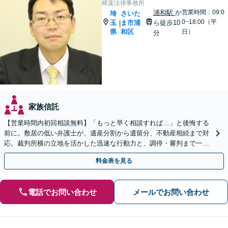
樟葉法律事務所
浦和駅
か
営業時間：09:0
埼
さいた
0~18:00（平
玉
ま市浦
ら徒歩10
|
県
和区
日）
分
家族信託
【営業時間内初回相談無料】「もっと早く相談すれば…」と後悔する
前に。敷居の低い弁護士が、遺産分割から遺留分、不動産相続まで対
応。裁判所横の立地を活かした迅速な行動力と、調停・審判まで一貫
対応できるのが強みです。埼玉県内出張も可能です。
料金表を見る
電話でお問い合わせ
メールでお問い合わせ