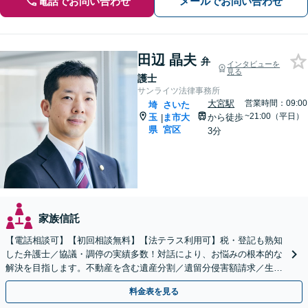
電話でお問い合わせ
メールでお問い合わせ
田辺 晶夫
弁
インタビューを
見る
護士
サンライツ法律事務所
大宮駅
営業時間：09:00
埼
さいた
~21:00（平日）
玉
ま市大
から徒歩
|
県
宮区
3分
家族信託
【電話相談可】【初回相談無料】【法テラス利用可】税・登記も熟知
した弁護士／協議・調停の実績多数！対話により、お悩みの根本的な
解決を目指します。不動産を含む遺産分割／遺留分侵害額請求／生前
対策を全面的にサポート【完全個室】【大宮駅3分】
料金表を見る