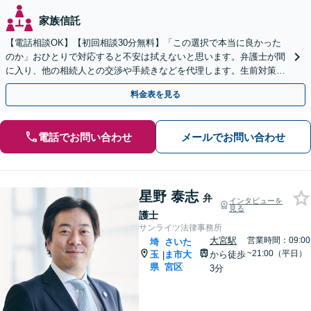
家族信託
【電話相談OK】【初回相談30分無料】「この選択で本当に良かった
のか」おひとりで対応すると不安は拭えないと思います。弁護士が間
に入り、他の相続人との交渉や手続きなどを代理します。生前対策か
ら死後のトラブルまでご相談ください【浦和駅3分】
料金表を見る
電話でお問い合わせ
メールでお問い合わせ
星野 泰志
弁
インタビューを
見る
護士
サンライツ法律事務所
大宮駅
営業時間：09:00
埼
さいた
~21:00（平日）
玉
ま市大
から徒歩
|
県
宮区
3分