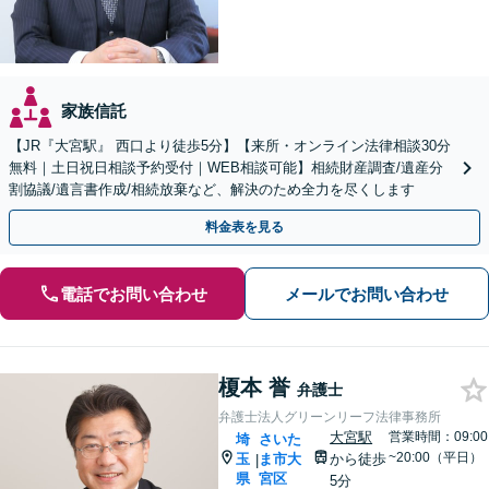
家族信託
【JR『大宮駅』 西口より徒歩5分】【来所・オンライン法律相談30分
無料｜土日祝日相談予約受付｜WEB相談可能】相続財産調査/遺産分
割協議/遺言書作成/相続放棄など、解決のため全力を尽くします
料金表を見る
電話でお問い合わせ
メールでお問い合わせ
榎本 誉
弁護士
弁護士法人グリーンリーフ法律事務所
大宮駅
営業時間：09:00
埼
さいた
~20:00（平日）
玉
ま市大
から徒歩
|
県
宮区
5分