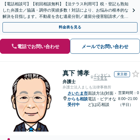
【電話相談可】【初回相談無料】【法テラス利用可】税・登記も熟知
した弁護士／協議・調停の実績多数！対話により、お悩みの根本的な
解決を目指します。不動産を含む遺産分割／遺留分侵害額請求／生前
対策を全面的にサポート【完全個室】【大宮駅3分】
料金表を見る
電話でお問い合わせ
メールでお問い合わせ
真下 博孝
東京都
インタビュ
ーを見る
弁護士
弁護士法人ましも法律事務所
営業時間：0
さいたま市
面談方法(対面・
からも相談
電話・ビデオな
8:00~21:00
受付中
ど)は応相談
（平日）