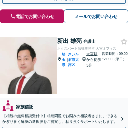
電話でお問い合わせ
メールでお問い合わせ
新出 雄亮
弁護士
ネクスパート法律事務所 大宮オフィス
大宮駅
営業時間：09:00
埼
さいた
~21:00（平日）
玉
ま市大
から徒歩
|
県
宮区
3分
家族信託
【相続の無料相談受付中】相続問題でお悩みの相談者さまに、できる
かぎり多く解決の選択肢をご提案し、粘り強くサポートいたします。