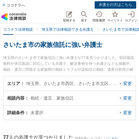
弁護士の方はこちら
ココナラへ
投稿する
探す
閲覧履歴
マイリスト
ログイン
ココナラ法律相談
埼玉県で法律相談できる弁護士
さいたま市で法律相
さいたま市の家族信託に強い弁護士
埼玉県のさいたま市で家族信託に強い弁護士が77名見つかりました。初回面談
無料や休日面談に対応している弁護士、解決事例を持つ弁護士なども掲載中。
相続・遺言に関係する家族間の相続トラブルや認知症の相続、遺産分割等の細
かな分野での絞り込み検索もでき便利です。特に弁護士法人グリーンリーフ法
律事務所の田中 智美弁護士や弁護士法人KTG 浦和法律事務所の安田 和男弁護
エリア
埼玉県、さいたま市西区、さいたま市北区、さいたま市大宮区、さいたま市見沼区、さいたま市中央区、さいたま市桜区、さいたま市浦和区、さいたま市南区、さいたま市緑区、さいたま市岩槻区
変更
士、ネクスパート法律事務所 大宮オフィスの新出 雄亮弁護士のプロフィール情
報や弁護士費用、強みなどが注目されています。『さいたま市で土日や夜間に
相談内容
相続・遺言、家族信託
変更
発生した家族信託のトラブルを今すぐに弁護士に相談したい』『家族信託のト
ラブル解決の実績豊富な近くの弁護士を検索したい』『初回相談無料で家族信
託を法律相談できるさいたま市内の弁護士に相談予約したい』などでお困りの
詳細条件
未選択
変更
相談者さんにおすすめです。
77
人の弁護士が見つかりました
(検索結果について詳しくは
こちら
)