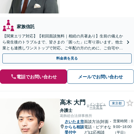
家族信託
【関東エリア対応】【初回面談無料｜相続の共著あり】生前の備えか
ら発生後のトラブルまで、皆さまの「困った」に寄り添います。他士
業とも連携しワンストップで対応。ご年配の方のために、ご自宅やご
近所への出張相談も実施【秘密厳守｜休日・夜間相談可】
料金表を見る
電話でお問い合わせ
メールでお問い合わせ
高木 大門
東京都
インタビュ
ーを見る
弁護士
葛飾総合法律事務所
営業時間：0
さいたま市
面談方法(対面・
からも相談
電話・ビデオな
9:00~18:00
受付中
ど)は応相談
（平日）