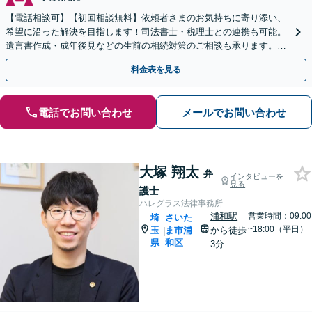
【電話相談可】【初回相談無料】依頼者さまのお気持ちに寄り添い、
希望に沿った解決を目指します！司法書士・税理士との連携も可能。
遺言書作成・成年後見などの生前の相続対策のご相談も承ります。
【夜間／休日の相談可能】
料金表を見る
電話でお問い合わせ
メールでお問い合わせ
大塚 翔太
弁
インタビューを
見る
護士
ハレグラス法律事務所
浦和駅
営業時間：09:00
埼
さいた
~18:00（平日）
玉
ま市浦
から徒歩
|
県
和区
3分