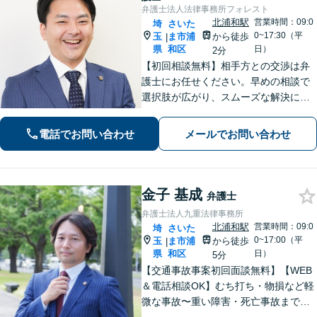
弁護士法人法律事務所フォレスト
北浦和駅
営業時間：09:0
埼
さいた
0~17:30（平
玉
ま市浦
から徒歩
|
県
和区
日）
2分
【初回相談無料】相手方との交渉は弁
護士にお任せください。早めの相談で
選択肢が広がり、スムーズな解決につ
ながります。【不貞慰謝料請求の経験
豊富】【示談成功・不起訴獲得の実績
電話でお問い合わせ
メールでお問い合わせ
豊富】あなたの権利を守り、最善の結
果を目指します「少年事件の実績多
数」
金子 基成
弁護士
弁護士法人九重法律事務所
北浦和駅
営業時間：09:0
埼
さいた
0~17:00（平
玉
ま市浦
から徒歩
|
県
和区
日）
5分
【交通事故事案初回面談無料】【WEB
＆電話相談OK】むち打ち・物損など軽
微な事故〜重い障害・死亡事故まで、