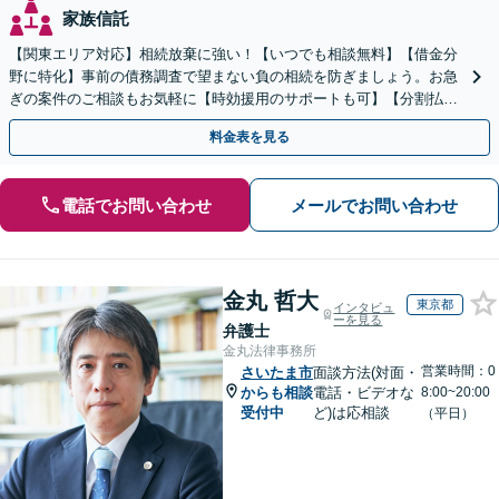
家族信託
【関東エリア対応】相続放棄に強い！【いつでも相談無料】【借金分
野に特化】事前の債務調査で望まない負の相続を防ぎましょう。お急
ぎの案件のご相談もお気軽に【時効援用のサポートも可】【分割払い
利用可】【休日電話相談可能】
料金表を見る
電話でお問い合わせ
メールでお問い合わせ
金丸 哲大
東京都
インタビュ
ーを見る
弁護士
金丸法律事務所
営業時間：0
さいたま市
面談方法(対面・
からも相談
電話・ビデオな
8:00~20:00
受付中
ど)は応相談
（平日）