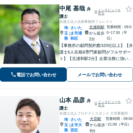
中尾 基哉
弁
インタビューを
見る
護士
弁護士法人法律事務所フォレスト
北浦和駅
営業時間：09:0
埼
さいた
0~17:30（平
玉
ま市浦
から徒歩
|
県
和区
日）
2分
【事務所の顧問契約数320社以上】【弁
護士6人在籍&専門家顧問がフルサポー
ト】【北浦和駅2分】企業法務に強い弁
護士が労働雇用、債権回収、刑事、不
動産などに対応します。中小企業さ
電話でお問い合わせ
メールでお問い合わせ
ま、個人事業主さまからのご相談に注
力【初回面談無料】
山本 晶彦
弁
インタビューを
見る
護士
弁護士法人プロテクトスタンス 大宮事務所
大宮駅
営業時間：09:00
埼
さいた
~21:00（平日）
玉
ま市大
から徒歩
|
県
宮区
8分