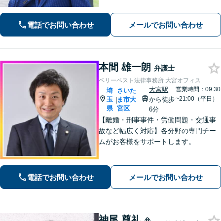
豊富な対応実績。弁護士3名で3,000件
以上の交通事故の実績あり。ご相談、
解決まで全て弁護士が対応し、負担を
電話でお問い合わせ
メールでお問い合わせ
軽減します【北浦和駅7分】
本間 雄一朗
弁護士
ベリーベスト法律事務所 大宮オフィス
大宮駅
営業時間：09:30
埼
さいた
~21:00（平日）
玉
ま市大
から徒歩
|
県
宮区
6分
【離婚・刑事事件・労働問題・交通事
故など幅広く対応】各分野の専門チー
ムがお客様をサポートします。
電話でお問い合わせ
メールでお問い合わせ
神尾 尊礼
弁