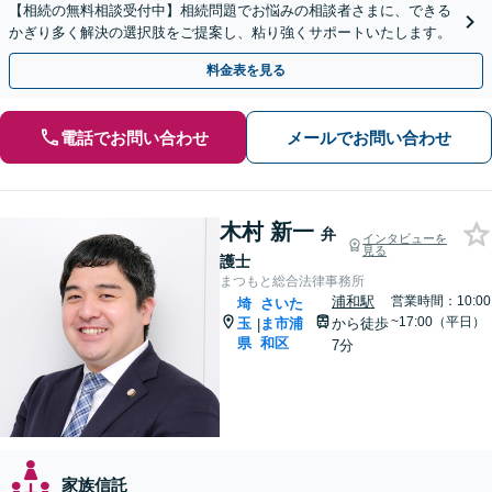
【相続の無料相談受付中】相続問題でお悩みの相談者さまに、できる
かぎり多く解決の選択肢をご提案し、粘り強くサポートいたします。
料金表を見る
電話でお問い合わせ
メールでお問い合わせ
木村 新一
弁
インタビューを
見る
護士
まつもと総合法律事務所
浦和駅
営業時間：10:00
埼
さいた
~17:00（平日）
玉
ま市浦
から徒歩
|
県
和区
7分
家族信託