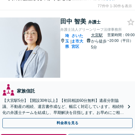
77件中 1-30件を表示
田中 智美
弁護士
弁護士法人グリーンリーフ法律事務所
大宮駅
営業時間：09:00
埼
さいた
~20:00（平日）
玉
ま市大
から徒歩
|
県
宮区
5分
家族信託
【大宮駅5分】【開設30年以上】【初回相談60分無料】遺産分割協
議、不動産の相続、遺言書作成など、幅広く対応しています。相続特
化の弁護士チームを結成し、早期解決を目指します。お早めにご相談
ください。【電話相談可】【休日・夜間対応】
料金表を見る