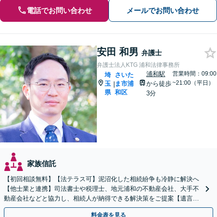
電話でお問い合わせ
メールでお問い合わせ
安田 和男
弁護士
弁護士法人KTG 浦和法律事務所
浦和駅
営業時間：09:00
埼
さいた
~21:00（平日）
玉
ま市浦
から徒歩
|
県
和区
3分
家族信託
【初回相談無料】【法テラス可】泥沼化した相続紛争も冷静に解決へ
【他士業と連携】司法書士や税理士、地元浦和の不動産会社、大手不
動産会社などと協力し、相続人が納得できる解決策をご提案【遺言書
作成】トラブルを予測したうえで作成・執行【浦和駅2分】
料金表を見る