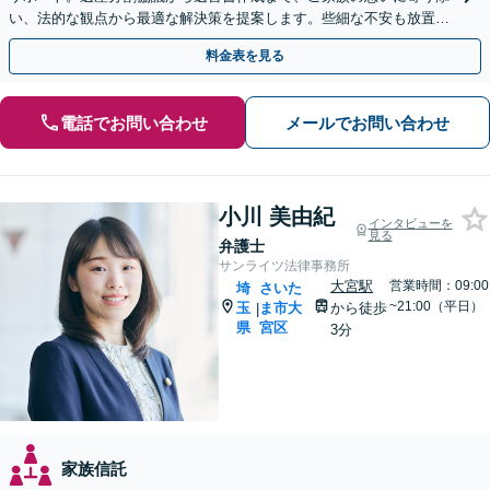
い、法的な観点から最適な解決策を提案します。些細な不安も放置せ
ず、親族間のトラブルに発展する前にまずは弁護士へ
料金表を見る
電話でお問い合わせ
メールでお問い合わせ
小川 美由紀
インタビューを
見る
弁護士
サンライツ法律事務所
大宮駅
営業時間：09:00
埼
さいた
~21:00（平日）
玉
ま市大
から徒歩
|
県
宮区
3分
家族信託