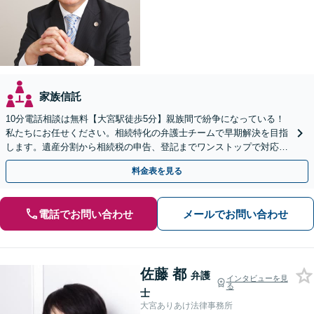
家族信託
10分電話相談は無料【大宮駅徒歩5分】親族間で紛争になっている！
私たちにお任せください。相続特化の弁護士チームで早期解決を目指
します。遺産分割から相続税の申告、登記までワンストップで対応可
能【休日・夜間対応可】
料金表を見る
電話でお問い合わせ
メールでお問い合わせ
佐藤 都
弁護
インタビューを見
る
士
大宮ありあけ法律事務所