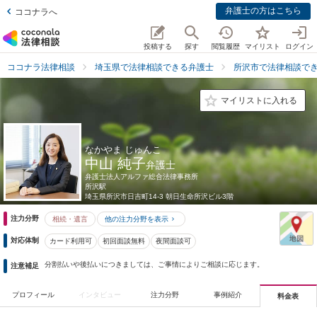
弁護士の方はこちら
ココナラへ
投稿する
探す
閲覧履歴
マイリスト
ログイン
ココナラ法律相談
埼玉県で法律相談できる弁護士
所沢市で法律相談で
マイリストに入れる
なかやま じゅんこ
中山 純子
弁護士
弁護士法人アルファ総合法律事務所
所沢駅
埼玉県
所沢市日吉町14-3 朝日生命所沢ビル3階
注力分野
相続・遺言
他の注力分野を表示
対応体制
カード利用可
初回面談無料
夜間面談可
分割払いや後払いにつきましては、ご事情によりご相談に応じます。
注意補足
プロフィール
インタビュー
注力分野
事例紹介
料金表