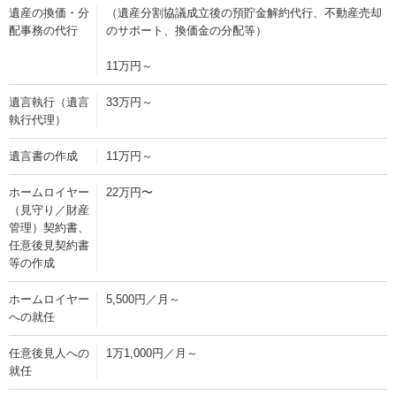
遺産の換価・分
（遺産分割協議成立後の預貯金解約代行、不動産売却
配事務の代行
のサポート、換価金の分配等）
11万円～
遺言執行（遺言
33万円～
執行代理）
遺言書の作成
11万円～
ホームロイヤー
22万円〜
（見守り／財産
管理）契約書、
任意後見契約書
等の作成
ホームロイヤー
5,500円／月～
への就任
任意後見人への
1万1,000円／月～
就任