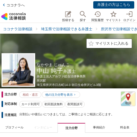
弁護士の方はこちら
ココナラへ
投稿する
探す
閲覧履歴
マイリスト
ログイン
ココナラ法律相談
埼玉県で法律相談できる弁護士
所沢市で法律相談で
マイリストに入れる
なかやま じゅんこ
中山 純子
弁護士
弁護士法人アルファ総合法律事務所
所沢駅
埼玉県
所沢市日吉町14-3 朝日生命所沢ビル3階
注力分野
相続・遺言
他の注力分野を表示
対応体制
カード利用可
初回面談無料
夜間面談可
分割払いや後払いにつきましては、ご事情によりご相談に応じます。
注意補足
プロフィール
インタビュー
事例紹介
料金表
注力分野