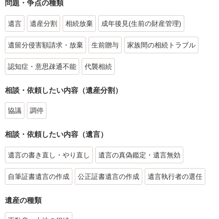
問題・争点の種類
遺言
遺産分割
相続放棄
成年後見(生前の財産管理)
遺留分侵害額請求・放棄
生前贈与
家族間の相続トラブル
認知症・意思疎通不能
代襲相続
相談・依頼したい内容（遺産分割）
協議
調停
相談・依頼したい内容（遺言）
遺言の書き直し・やり直し
遺言の真偽鑑定・遺言無効
自筆証書遺言の作成
公正証書遺言の作成
遺言執行者の選任
遺産の種類