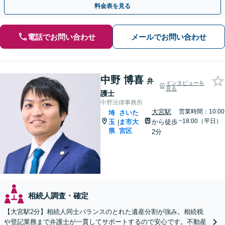
料金表を見る
電話でお問い合わせ
メールでお問い合わせ
中野 博喜
弁
インタビューを
見る
護士
中野法律事務所
大宮駅
営業時間：10:00
埼
さいた
~18:00（平日）
玉
ま市大
から徒歩
|
県
宮区
2分
相続人調査・確定
【大宮駅2分】相続人同士バランスのとれた遺産分割が強み。相続税
や登記業務まで弁護士が一貫してサポートするので安心です。不動産