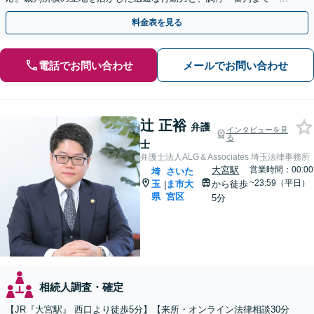
対応できるのが強みです。埼玉県内出張も可能です。
料金表を見る
電話でお問い合わせ
メールでお問い合わせ
辻 正裕
弁護
インタビューを見
る
士
弁護士法人ALG＆Associates 埼玉法律事務所
大宮駅
営業時間：00:00
埼
さいた
~23:59（平日）
玉
ま市大
から徒歩
|
県
宮区
5分
相続人調査・確定
【JR『大宮駅』 西口より徒歩5分】【来所・オンライン法律相談30分