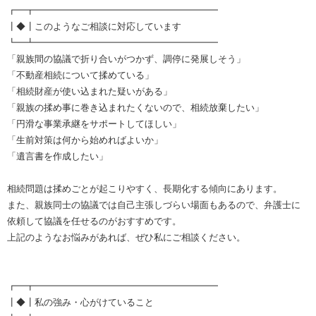
┏━┳━━━━━━━━━━━━━━━━━━━━
┃◆┃このようなご相談に対応しています
┗━┻━━━━━━━━━━━━━━━━━━━━
「親族間の協議で折り合いがつかず、調停に発展しそう」
「不動産相続について揉めている」
「相続財産が使い込まれた疑いがある」
「親族の揉め事に巻き込まれたくないので、相続放棄したい」
「円滑な事業承継をサポートしてほしい」
「生前対策は何から始めればよいか」
「遺言書を作成したい」
相続問題は揉めごとが起こりやすく、長期化する傾向にあります。
また、親族同士の協議では自己主張しづらい場面もあるので、弁護士に
依頼して協議を任せるのがおすすめです。
上記のようなお悩みがあれば、ぜひ私にご相談ください。
┏━┳━━━━━━━━━━━━━━━━━━━━
┃◆┃私の強み・心がけていること