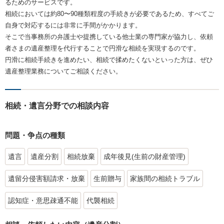
るためのサービスです。
相続においては約80〜90種類程度の手続きが必要であるため、すべてご
自身で対応するには非常に手間がかかります。
そこで当事務所の弁護士や提携している他士業の専門家が協力し、依頼
者さまの遺産整理を代行することで円滑な相続を実現するのです。
円滑に相続手続きを進めたい、相続で揉めたくないといった方は、ぜひ
遺産整理業務についてご相談ください。
相続・遺言分野での相談内容
問題・争点の種類
遺言
遺産分割
相続放棄
成年後見(生前の財産管理)
遺留分侵害額請求・放棄
生前贈与
家族間の相続トラブル
認知症・意思疎通不能
代襲相続