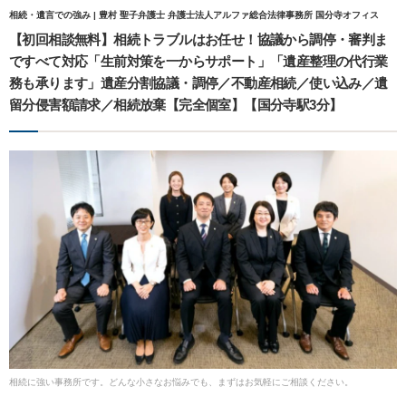
相続・遺言での強み | 豊村 聖子弁護士 弁護士法人アルファ総合法律事務所 国分寺オフィス
【初回相談無料】相続トラブルはお任せ！協議から調停・審判ま
ですべて対応「生前対策を一からサポート」「遺産整理の代行業
務も承ります」遺産分割協議・調停／不動産相続／使い込み／遺
留分侵害額請求／相続放棄【完全個室】【国分寺駅3分】
相続に強い事務所です。どんな小さなお悩みでも、まずはお気軽にご相談ください。