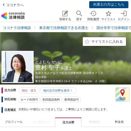
弁護士の方はこちら
ココナラへ
投稿する
探す
閲覧履歴
マイリスト
ログイン
ココナラ法律相談
東京都で法律相談できる弁護士
国分寺市で法律相談
マイリストに入れる
とよむら せいこ
豊村 聖子
弁護士
弁護士法人アルファ総合法律事務所 国分寺オフィス
国分寺駅
東京都
国分寺市本町2-16-4 ラフィネ込山No．2（6階）
注力分野
相続・遺言
他の注力分野を表示
対応体制
カード利用可
初回面談無料
夜間面談可
分割払いや後払いにつきましては、ご事情によりご相談に応じます。
注意補足
プロフィール
インタビュー
事例紹介
料金表
注力分野