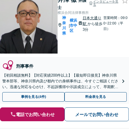
弁護
インタビューを見
る
士
横浜合同法律事務所
神
日本大通り
営業時間：09:0
横浜
奈
0~22:00（平
駅
から徒歩
市中
|
川
日）
3分
区
県
刑事事件
【初回相談無料】【対応実績200件以上】【最短即日接見】神奈川県
警本部等、神奈川県内及び都内での身柄事件は、今すぐご相談くださ
い。迅速な対応を心がけ、不起訴獲得や示談成立によって、早期釈放
を目指します【休日夜間も対応】【日本大通り駅3分】
事例を見る(4件)
料金表を見る
電話でお問い合わせ
メールでお問い合わせ