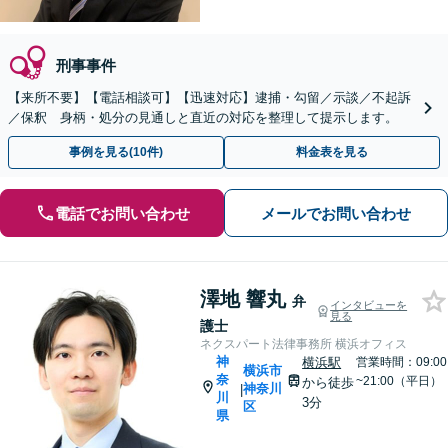
刑事事件
【来所不要】【電話相談可】【迅速対応】逮捕・勾留／示談／不起訴
／保釈 身柄・処分の見通しと直近の対応を整理して提示します。
事例を見る(10件)
料金表を見る
電話でお問い合わせ
メールでお問い合わせ
澤地 響丸
弁
インタビューを
見る
護士
ネクスパート法律事務所 横浜オフィス
神
横浜駅
営業時間：09:00
横浜市
奈
~21:00（平日）
から徒歩
神奈川
|
川
3分
区
県