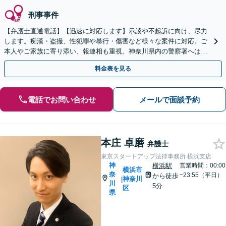
刑事事件
【弁護士直通電話】【迅速に対応します】示談や不起訴に向け、尽力
します。痴漢・盗撮、性犯罪や暴行・傷害など様々な案件に対応。ご
本人やご家族に寄り添い、報連相も重視。神奈川県内の警察署へは原
則当日に伺います！すぐにご相談を【休日・夜間相談可】
料金表を見る
電話でお問い合わせ
メールで面談予約
本庄 卓磨
弁護士
東京スタートアップ法律事務所 横浜支店
神
横浜駅
営業時間：00:00
横浜市
奈
~23:55（平日）
から徒歩
神奈川
|
川
5分
区
県