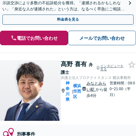
示談交渉により多数の不起訴処分を獲得。「逮捕されるかもしれな
い」「身近な人が逮捕された」という方は、なるべく早急にご相談く
ださい【完全個室】【休日・夜間対応】【横浜駅8分】
料金表を見る
電話でお問い合わせ
メールでお問い合わせ
髙野 喜有
弁
インタビューを
見る
護士
弁護士法人プロテクトスタンス 横浜事務所
神
みなとみら
営業時間：09:0
横浜
奈
0~21:00（平
い駅
から徒
市西
|
川
日）
歩4分
区
県
刑事事件