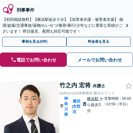
刑事事件
【初回相談無料】【横浜駅徒歩５分】【加害者弁護・被害者支援】 痴
漢/盗撮/交通事故/薬物/わいせつ/傷害/暴行/少年などに豊富な実績がご
ざいます！ 即日接見、夜間も対応可能です！
事例を見る(8件)
料金表を見る
電話でお問い合わせ
メールでお問い合わせ
竹之内 宏将
弁護士
Authense法律事務所 横浜オフィス
神
横浜駅
か
営業時間：00:00
横浜
奈
~23:59（平日）
ら徒歩3
市西
|
川
分
区
県