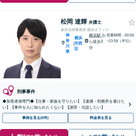
松岡 達輝
弁護士
春田法律事務所 横浜オフィス
神
横浜駅
か
営業時間：00:00
横浜
奈
~23:59（平日）
ら徒歩3
市西
|
川
分
区
県
刑事事件
◆加害者側専門◆【仕事・家族を守りたい】【逮捕・刑務所を避けた
い】【事件を人に知られたくない】【謝罪・示談したい】
事例を見る(9件)
料金表を見る