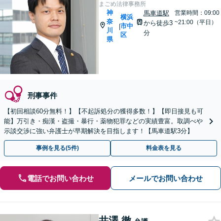
まごめ法律事務所
神
馬車道駅
営業時間：09:00
横浜
奈
~21:00（平日）
から徒歩3
市中
|
川
分
区
県
刑事事件
【初回相談60分無料！】【不起訴処分の獲得多数！】【即日接見も可
能】万引き・痴漢・盗撮・暴行・薬物犯罪などの実績豊富。取調べや
示談交渉に強い弁護士が早期解決を目指します！【馬車道駅3分】
事例を見る(5件)
料金表を見る
電話でお問い合わせ
メールでお問い合わせ
井澤 徹