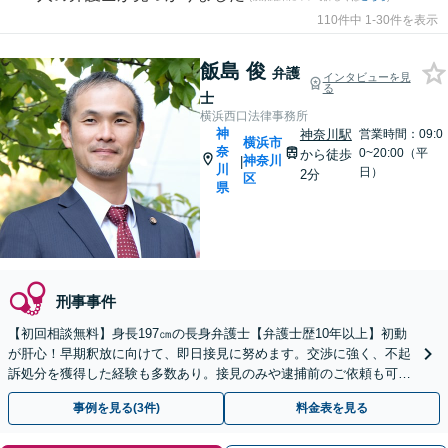
110件中 1-30件を表示
飯島 俊
弁護
インタビューを見
る
士
横浜西口法律事務所
神
神奈川駅
営業時間：09:0
横浜市
奈
0~20:00（平
から徒歩
神奈川
|
川
日）
2分
区
県
刑事事件
【初回相談無料】身長197㎝の長身弁護士【弁護士歴10年以上】初動
が肝心！早期釈放に向けて、即日接見に努めます。交渉に強く、不起
訴処分を獲得した経験も多数あり。接見のみや逮捕前のご依頼も可能
です【夜間・休日面談】【電話相談】【横浜駅7分】
事例を見る(3件)
料金表を見る