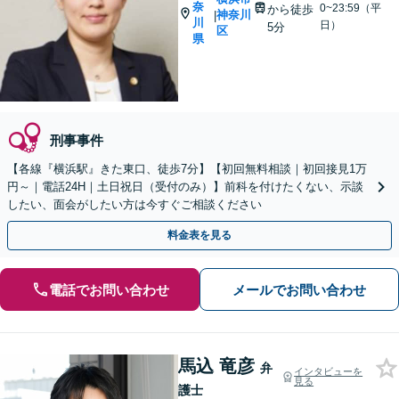
奈
0~23:59（平
から徒歩
神奈川
|
川
日）
5分
区
県
刑事事件
【各線『横浜駅』きた東口、徒歩7分】【初回無料相談｜初回接見1万
円～｜電話24H｜土日祝日（受付のみ）】前科を付けたくない、示談
したい、面会がしたい方は今すぐご相談ください
料金表を見る
電話でお問い合わせ
メールでお問い合わせ
馬込 竜彦
弁
インタビューを
見る
護士