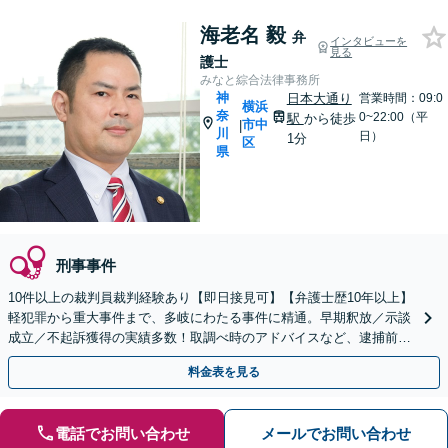
海老名 毅
弁
インタビューを
見る
護士
みなと綜合法律事務所
神
日本大通り
営業時間：09:0
横浜
奈
0~22:00（平
駅
から徒歩
市中
|
川
日）
1分
区
県
刑事事件
10件以上の裁判員裁判経験あり【即日接見可】【弁護士歴10年以上】
軽犯罪から重大事件まで、多岐にわたる事件に精通。早期釈放／示談
成立／不起訴獲得の実績多数！取調べ時のアドバイスなど、逮捕前の
ご相談にも対応【日本大通り駅2分】【初回相談無料】
料金表を見る
電話でお問い合わせ
メールでお問い合わせ