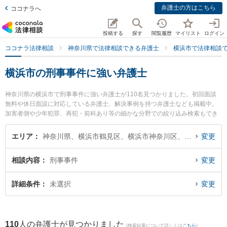
弁護士の方はこちら
ココナラへ
投稿する
探す
閲覧履歴
マイリスト
ログイン
ココナラ法律相談
神奈川県で法律相談できる弁護士
横浜市で法律相談
横浜市の刑事事件に強い弁護士
神奈川県の横浜市で刑事事件に強い弁護士が110名見つかりました。初回面談
無料や休日面談に対応している弁護士、解決事例を持つ弁護士なども掲載中。
加害者側や少年犯罪、再犯・前科あり等の細かな分野での絞り込み検索もでき
便利です。特に横浜西口法律事務所の飯島 俊弁護士や横浜綜合法律事務所の細
淵 拓弁護士、上大岡法律事務所の石井 誠弁護士のプロフィール情報や弁護士費
エリア
神奈川県、横浜市鶴見区、横浜市神奈川区、横浜市西区、横浜市中区、横浜市南区、横浜市保土ケ谷区、横浜市磯子区、横浜市金沢区、横浜市港北区、横浜市戸塚区、横浜市港南区、横浜市旭区、横浜市緑区、横浜市瀬谷区、横浜市栄区、横浜市泉区、横浜市青葉区、横浜市都筑区
変更
用、強みなどが注目されています。『横浜市で土日や夜間に発生した刑事事件
のトラブルを今すぐに弁護士に相談したい』『刑事事件のトラブル解決の実績
相談内容
刑事事件
変更
豊富な近くの弁護士を検索したい』『初回相談無料で刑事事件を法律相談でき
る横浜市内の弁護士に相談予約したい』などでお困りの相談者さんにおすすめ
です。
詳細条件
未選択
変更
110
人の弁護士が見つかりました
(検索結果について詳しくは
こちら
)