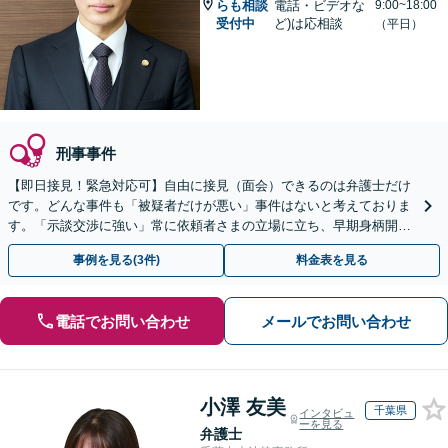
らも相談
電話・ビデオな
9:00~18:00
受付中
ど)は応相談
（平日）
刑事事件
【即日接見！緊急対応可】自由に接見（面会）できるのは弁護士だけ
です。どんな事件も「被疑者だけが悪い」事件はないと考えておりま
す。「示談交渉に強い」常に依頼者さまの立場に立ち、早期身柄開放
を目指します【休日・夜間相談可】【東池袋駅5分】
事例を見る(3件)
料金表を見る
電話でお問い合わせ
メールでお問い合わせ
小澤 友美
千葉県
インタビュ
ーを見る
弁護士