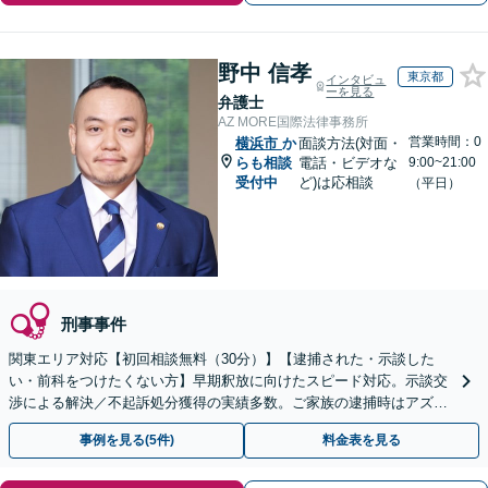
野中 信孝
東京都
インタビュ
ーを見る
弁護士
AZ MORE国際法律事務所
営業時間：0
横浜市
か
面談方法(対面・
らも相談
電話・ビデオな
9:00~21:00
受付中
ど)は応相談
（平日）
刑事事件
関東エリア対応【初回相談無料（30分）】【逮捕された・示談した
い・前科をつけたくない方】早期釈放に向けたスピード対応。示談交
渉による解決／不起訴処分獲得の実績多数。ご家族の逮捕時はアズモ
アにすぐご連絡を！【中国語対応可】
事例を見る(5件)
料金表を見る