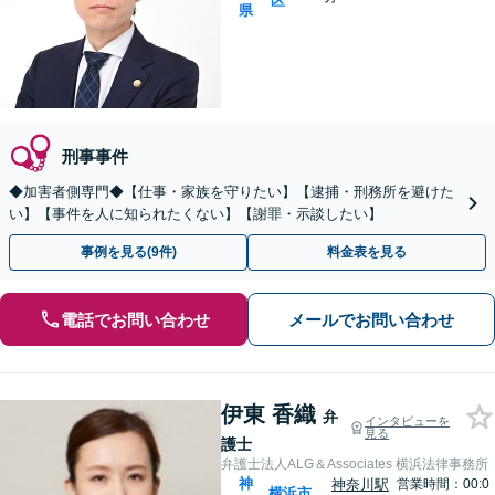
区
県
刑事事件
◆加害者側専門◆【仕事・家族を守りたい】【逮捕・刑務所を避けた
い】【事件を人に知られたくない】【謝罪・示談したい】
事例を見る(9件)
料金表を見る
電話でお問い合わせ
メールでお問い合わせ
伊東 香織
弁
インタビューを
見る
護士
弁護士法人ALG＆Associates 横浜法律事務所
神
神奈川駅
営業時間：00:0
横浜市