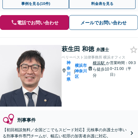
事例を見る(10件)
料金表を見る
電話でお問い合わせ
メールでお問い合わせ
萩生田 和徳
弁護士
ベリーベスト法律事務所 横浜オフィス
神
横浜駅
か
営業時間：09:3
横浜市
奈
0~21:00（平
ら徒歩10
神奈川
|
川
日）
分
区
県
刑事事件
【初回相談無料／全国どこでもスピード対応】元検事の弁護士が率い
る刑事事件専門チームが、幅広い犯罪の加害者弁護に対応。