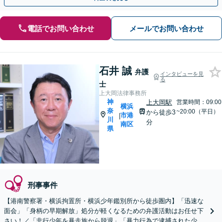
電話でお問い合わせ
メールでお問い合わせ
石井 誠
弁護
インタビューを見
る
士
上大岡法律事務所
神
上大岡駅
営業時間：09:00
横浜
奈
~20:00（平日）
から徒歩3
市港
|
川
分
南区
県
刑事事件
【港南警察署・横浜拘置所・横浜少年鑑別所から徒歩圏内】「迅速な
面会」「身柄の早期解放」処分が軽くなるための弁護活動はお任せ下
さい！／「非行少年を暴走族から脱退」「暴力行為で逮捕された少年