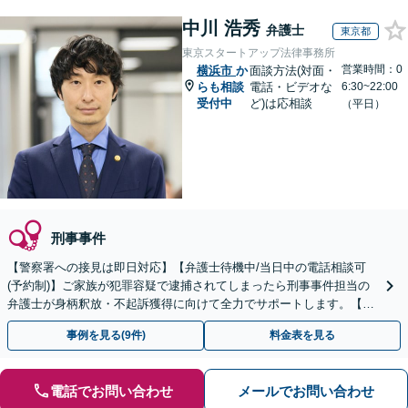
中川 浩秀
弁護士
東京都
東京スタートアップ法律事務所
営業時間：0
横浜市
か
面談方法(対面・
らも相談
電話・ビデオな
6:30~22:00
受付中
ど)は応相談
（平日）
刑事事件
【警察署への接見は即日対応】【弁護士待機中/当日中の電話相談可
(予約制)】ご家族が犯罪容疑で逮捕されてしまったら刑事事件担当の
弁護士が身柄釈放・不起訴獲得に向けて全力でサポートします。【毎
月100名以上の相談実績】【全国対応】
事例を見る(9件)
料金表を見る
電話でお問い合わせ
メールでお問い合わせ