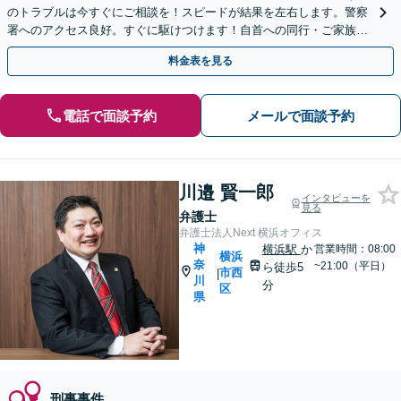
のトラブルは今すぐにご相談を！スピードが結果を左右します。警察
署へのアクセス良好。すぐに駆けつけます！自首への同行・ご家族の
サポートもお任せ【夜間・土日相談可】
料金表を見る
電話で面談予約
メールで面談予約
川邉 賢一郎
インタビューを
見る
弁護士
弁護士法人Next 横浜オフィス
神
横浜駅
か
営業時間：08:00
横浜
奈
~21:00（平日）
ら徒歩5
市西
|
川
分
区
県
刑事事件