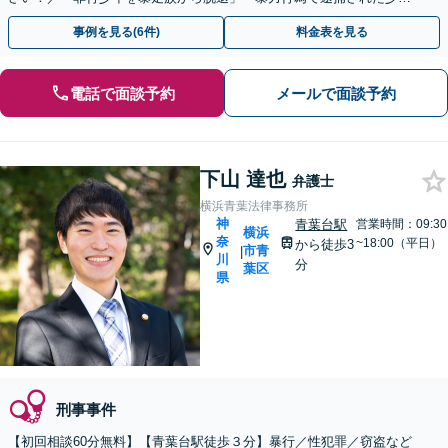
を正常な方向へ」少年事件の実績多数【休日夜間相談可】
事例を見る(6件)
料金表を見る
電話で面談予約
メールで面談予約
下山 達也
弁護士
横浜青葉法律事務所
神
青葉台駅
営業時間：09:30
横浜
奈
~18:00（平日）
から徒歩3
市青
|
川
分
葉区
県
刑事事件
【初回相談60分無料】【青葉台駅徒歩３分】暴行／性犯罪／窃盗など