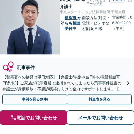
インタビュ
ーを見る
弁護士
東京スタートアップ法律事務所 千葉支店
営業時間：0
横浜市
か
面談方法(対面・
らも相談
電話・ビデオな
6:30~22:00
受付中
ど)は応相談
（平日）
刑事事件
【警察署への接見は即日対応】【弁護士待機中/当日中の電話相談可
(予約制)】ご家族が犯罪容疑で逮捕されてしまったら刑事事件担当の
弁護士が身柄釈放・不起訴獲得に向けて全力でサポートします。【毎
月100名以上の相談実績】【関東エリア全域対応】
事例を見る(9件)
料金表を見る
電話でお問い合わせ
メールでお問い合わせ