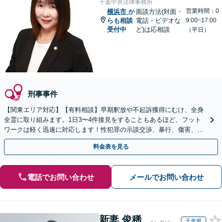
千葉中央法律事務所
営業時間：0
横浜市
か
面談方法(対面・
らも相談
電話・ビデオな
9:00~17:00
受付中
ど)は応相談
（平日）
刑事事件
【関東エリア対応】【有料相談】早期釈放や不起訴獲得にむけ、全身
全霊に取り組みます。1日3〜4件接見をすることもあるほど、フット
ワークは軽く迅速に対応します！性犯罪の示談交渉、暴行、傷害、窃
盗、交通事故などご相談ください【電話・メール相談可】
料金表を見る
電話でお問い合わせ
メールでお問い合わせ
新妻 俊稀
千葉県