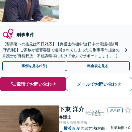
刑事事件
【警察署への接見は即日対応】【弁護士待機中/当日中の電話相談可
(予約制)】ご家族が犯罪容疑で逮捕されてしまったら刑事事件担当の
弁護士が身柄釈放・不起訴獲得に向けて全力でサポートします。【毎
月100名以上の相談実績】【神奈川県全域対応】
事例を見る(9件)
料金表を見る
電話でお問い合わせ
メールでお問い合わせ
下東 洋介
東京都
インタビュ
ーを見る
弁護士
柊南天法律事務所
営業時間：0
横浜市
か
面談方法(対面・