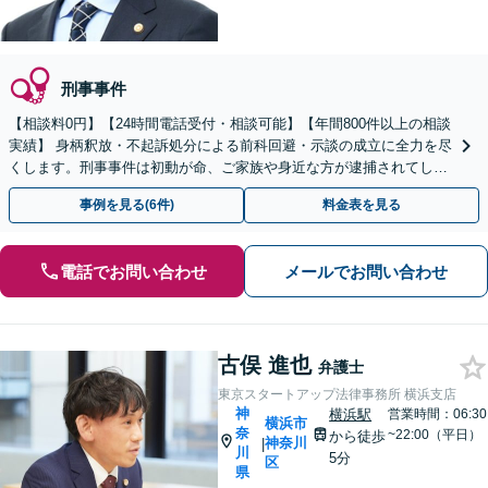
刑事事件
【相談料0円】【24時間電話受付・相談可能】【年間800件以上の相談
実績】 身柄釈放・不起訴処分による前科回避・示談の成立に全力を尽
くします。刑事事件は初動が命、ご家族や身近な方が逮捕されてしま
ったら一刻も早くお電話ください。
事例を見る(6件)
料金表を見る
電話でお問い合わせ
メールでお問い合わせ
古俣 進也
弁護士
東京スタートアップ法律事務所 横浜支店
神
横浜駅
営業時間：06:30
横浜市
奈
~22:00（平日）
から徒歩
神奈川
|
川
5分
区
県