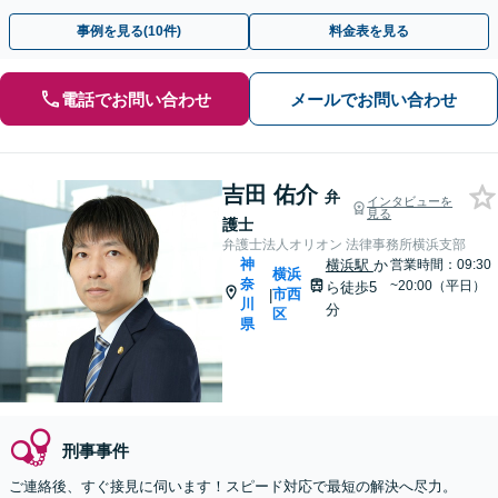
事例を見る(10件)
料金表を見る
電話でお問い合わせ
メールでお問い合わせ
吉田 佑介
弁
インタビューを
見る
護士
弁護士法人オリオン 法律事務所横浜支部
神
横浜駅
か
営業時間：09:30
横浜
奈
~20:00（平日）
ら徒歩5
市西
|
川
分
区
県
刑事事件
ご連絡後、すぐ接見に伺います！スピード対応で最短の解決へ尽力。