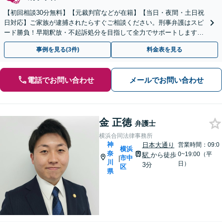
【初回相談30分無料】【元裁判官などが在籍】【当日・夜間・土日祝
日対応】ご家族が逮捕されたらすぐご相談ください。刑事弁護はスピ
ード勝負！早期釈放・不起訴処分を目指して全力でサポートします。
【スピード対応】
事例を見る(3件)
料金表を見る
電話でお問い合わせ
メールでお問い合わせ
金 正徳
弁護士
横浜合同法律事務所
神
日本大通り
営業時間：09:0
横浜
奈
0~19:00（平
駅
から徒歩
市中
|
川
日）
3分
区
県