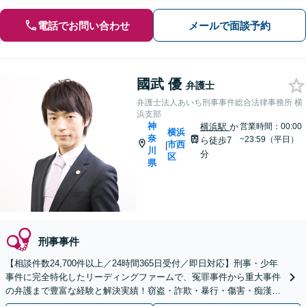
電話でお問い合わせ
メールで面談予約
國武 優
弁護士
弁護士法人あいち刑事事件総合法律事務所 横
浜支部
神
横浜駅
か
営業時間：00:00
横浜
奈
~23:59（平日）
ら徒歩7
市西
|
川
分
区
県
刑事事件
【相談件数24,700件以上／24時間365日受付／即日対応】刑事・少年
事件に完全特化したリーディングファームで、冤罪事件から重大事件
の弁護まで豊富な経験と解決実績！窃盗・詐欺・暴行・傷害・痴漢・
盗撮・薬物犯罪など幅広い分野に対応可能です！