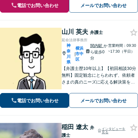
電話でお問い合わせ
メールでお問い合わせ
山川 英夫
弁護士
延命法律事務所
神
関内駅
か
営業時間：09:30
横浜
奈
~17:30（平日）
ら徒歩0
市中
|
川
分
区
県
【弁護士歴10年以上】【初回相談30分
無料】固定観念にとらわれず、依頼者
さまの真のニーズに応える解決策を導
きます！不動産会社の顧問経験や、他
士業との連携で不動産トラブルや相続
電話でお問い合わせ
メールでお問い合わせ
問題にワンストップの対応も可能【WE
B面談対応】【関内駅3分】
稲田 遼太
弁
インタビューを
見る
護士