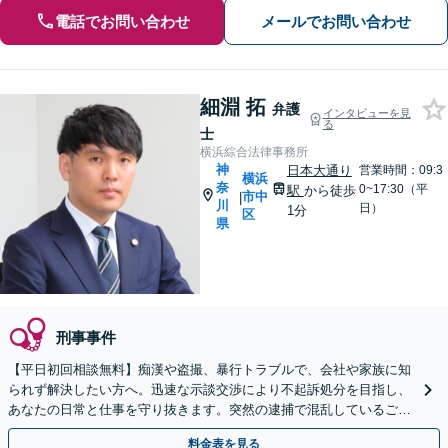
電話でお問い合わせ
メールでお問い合わせ
細淵 拓
弁護
インタビューを見
る
士
横浜綜合法律事務所
神
日本大通り
営業時間：09:3
横浜
奈
0~17:30（平
駅
から徒歩
市中
|
川
日）
1分
区
県
刑事事件
【平日初回相談無料】痴漢や盗撮、暴行トラブルで、会社や家族に知
られず解決したい方へ。迅速な示談交渉により不起訴処分を目指し、
あなたの日常と仕事を守り抜きます。突然の逮捕で混乱しているご家
族からのご相談も対応可能です。
料金表を見る