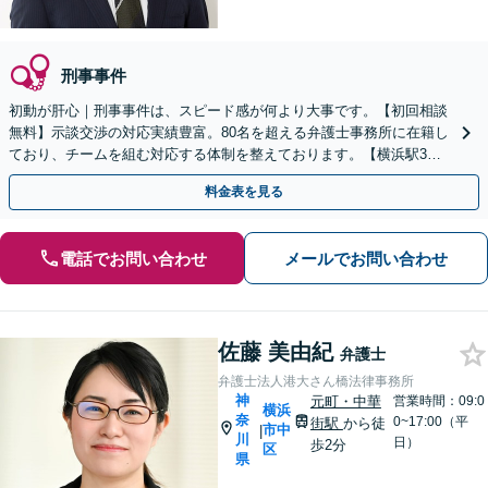
刑事事件
初動が肝心｜刑事事件は、スピード感が何より大事です。【初回相談
無料】示談交渉の対応実績豊富。80名を超える弁護士事務所に在籍し
ており、チームを組む対応する体制を整えております。【横浜駅3
分】
料金表を見る
電話でお問い合わせ
メールでお問い合わせ
佐藤 美由紀
弁護士
弁護士法人港大さん橋法律事務所
神
元町・中華
営業時間：09:0
横浜
奈
0~17:00（平
街駅
から徒
市中
|
川
日）
歩2分
区
県