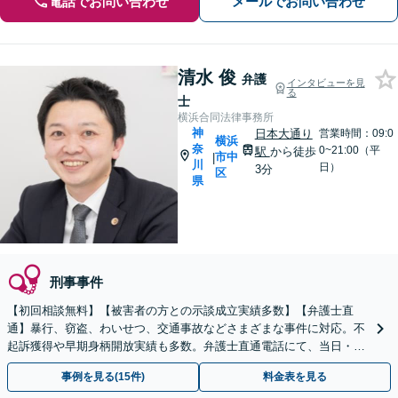
電話でお問い合わせ
メールでお問い合わせ
清水 俊
弁護
インタビューを見
る
士
横浜合同法律事務所
神
日本大通り
営業時間：09:0
横浜
奈
0~21:00（平
駅
から徒歩
市中
|
川
日）
3分
区
県
刑事事件
【初回相談無料】【被害者の方との示談成立実績多数】【弁護士直
通】暴行、窃盗、わいせつ、交通事故などさまざまな事件に対応。不
起訴獲得や早期身柄開放実績も多数。弁護士直通電話にて、当日・休
日・夜間の急な相談にもできる限り対応【日本大通駅3分】
事例を見る(15件)
料金表を見る