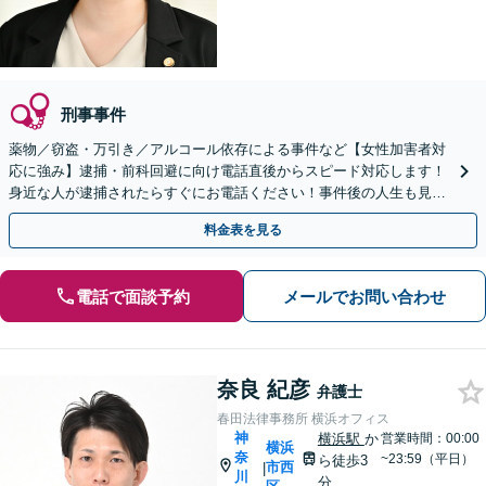
刑事事件
薬物／窃盗・万引き／アルコール依存による事件など【女性加害者対
応に強み】逮捕・前科回避に向け電話直後からスピード対応します！
身近な人が逮捕されたらすぐにお電話ください！事件後の人生も見据
えた依存症回復支援にも注力。【元町・中華街駅2分】
料金表を見る
電話で面談予約
メールでお問い合わせ
奈良 紀彦
弁護士
春田法律事務所 横浜オフィス
神
横浜駅
か
営業時間：00:00
横浜
奈
~23:59（平日）
ら徒歩3
市西
|
川
分