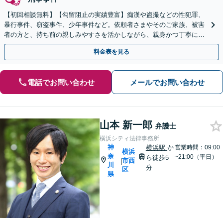
【初回相談無料】【勾留阻止の実績豊富】痴漢や盗撮などの性犯罪、
暴行事件、窃盗事件、少年事件など。依頼者さまやそのご家族、被害
者の方と、持ち前の親しみやすさを活かしながら、親身かつ丁寧に向
き合い、迅速な解決を目指します【横浜駅徒歩5分】
料金表を見る
電話でお問い合わせ
メールでお問い合わせ
山本 新一郎
弁護士
横浜シティ法律事務所
神
横浜駅
か
営業時間：09:00
横浜
奈
~21:00（平日）
ら徒歩5
市西
|
川
分
区
県