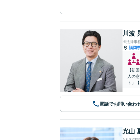
川波 
Hi法律事
福岡
【初回
人の意
ト」【
電話でお問い合わ
光山 
A＆S福