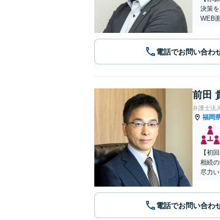
決策を
WEB
電話でお問い合わ
前田 
弁護士法
福岡
【初回
相続の
尽力い
電話でお問い合わ