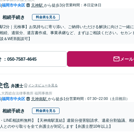
県
福岡市中央区
天神駅
から徒歩3分
営業時間：本日定休日
|
相続手続き
料金表を見る
駅2分｜元検事】お気持ちに寄り添い、ご納得いただける解決に向けご一緒
相続、遺留分、遺言書作成、事業承継など、まずはご相談ください。セカン
談＆WEB面談可】
せ
メール
史也
弁護士
インタビューを見る
人大西総合法律事務所 福岡事務所
県
福岡市中央区
天神南駅
から徒歩1分
営業時間：07:30~22:00（土日祝日）
|
相続手続き
料金表を見る
・LINE相談料無料】【天神南駅直結】遺留分侵害額請求、遺産分割協議、
人とのやり取りを全て弁護士が対応します【弁護士歴10年以上】