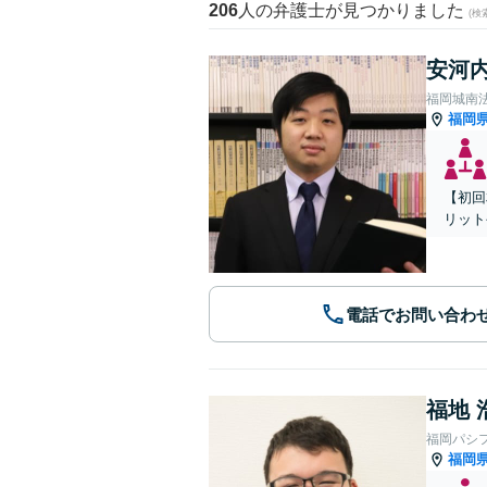
206
人の弁護士が見つかりました
(
安河内
福岡城南
福岡
【初回
リット
電話でお問い合わ
福地 
福岡パシ
福岡