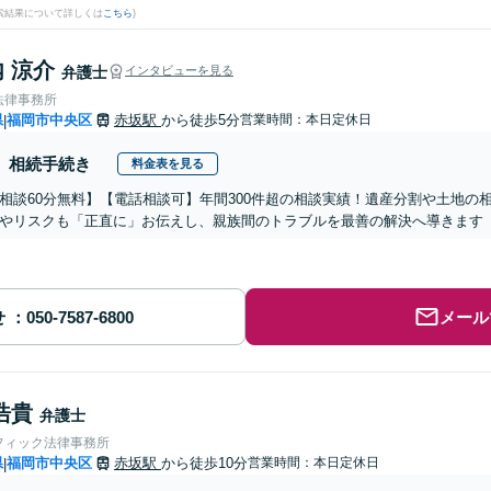
検索結果について詳しくは
こちら
)
 涼介
弁護士
インタビューを見る
法律事務所
県
福岡市中央区
赤坂駅
から徒歩5分
営業時間：本日定休日
|
相続手続き
料金表を見る
相談60分無料】【電話相談可】年間300件超の相談実績！遺産分割や土地の
やリスクも「正直に」お伝えし、親族間のトラブルを最善の解決へ導きます
せ
メール
浩貴
弁護士
フィック法律事務所
県
福岡市中央区
赤坂駅
から徒歩10分
営業時間：本日定休日
|