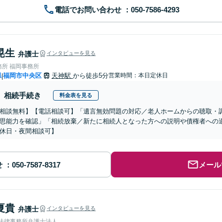
電話でお問い合わせ
晃生
弁護士
インタビューを見る
務所 福岡事務所
県
福岡市中央区
天神駅
から徒歩5分
営業時間：本日定休日
|
相続手続き
料金表を見る
相談無料】【電話相談可】「遺言無効問題の対応／老人ホームからの聴取・
思能力を確認」「相続放棄／新たに相続人となった方への説明や債権者への
休日・夜間相談可】
せ
メール
夏貴
弁護士
インタビューを見る
岡法律事務所弁護士法人