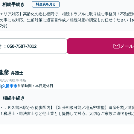
相続手続き
料金表を見る
エリア対応】高齢化の進む福岡で、相続トラブルに取り組む事務所！不動産
め事にも対応。生前対策に遺言書作成／相続財産の調査もお任せください【
2分】
せ
メール
健彦
弁護士
林総合法律事務所
県
久留米市
営業時間：本日定休日
|
相続手続き
・ＪＲ久留米駅から徒歩圏内】【出張相談可能／地元密着型】遺産分割／遺
！税理士・司法書士など他士業とも提携して対応。大切なご家族に遺恨を残