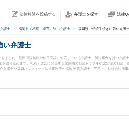
法律相談を投稿する
弁護士を探す
法律Q
弁護士
福岡県で相続・遺言に強い弁護士
福岡県で相続手続きに強い弁護
強い弁護士
つかりました。初回面談無料や休日面談に対応している弁護士、解決事例を持つ弁護
士を絞り込めます。相続・遺言に関係する家族間の相続トラブルや認知症の相続、
涼介弁護士や福岡パシフィック法律事務所の福地 浩貴弁護士、三宅・小林総合法律事
岡県で土日や夜間に発生した相続手続きのトラブルを今すぐに弁護士に相談したい
手続きを法律相談できる福岡県内の弁護士に相談予約したい』などでお困りの相談