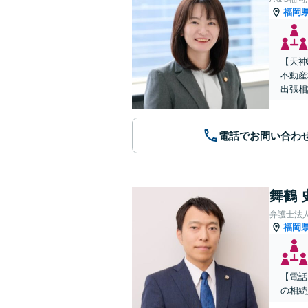
福岡
【天神
不動産
出張相
電話でお問い合わ
舞鶴 
弁護士法
福岡
【電話
の相続