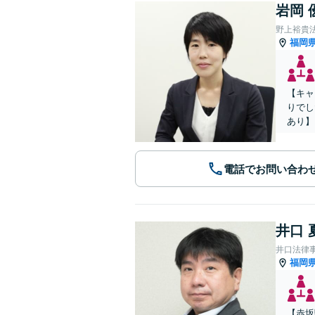
岩岡 
野上裕貴
福岡
【キャ
りでし
あり】
電話でお問い合わ
井口 
井口法律
福岡
【赤坂