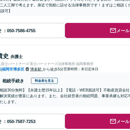
二人三脚で考えます。身近で気軽に話せる法律事務所です！まずはご相談く
面談可】
せ
メール
貴史
弁護士
人富士パートナーズ 富士パートナーズ法律事務所 福岡事務所
県
福岡市博多区
博多駅
から徒歩5分
営業時間：本日定休日
|
相続手続き
料金表を見る
相談30分無料】【弁護士歴15年以上】【電話・WEB面談可】不動産賃貸会
解決実績が豊富にあります。また、会社経営者の相続問題、事業承継も対応
たします。
せ
メール