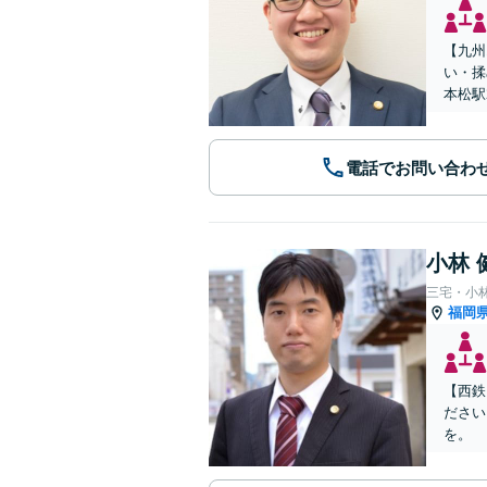
【九州
い・揉
本松駅
電話でお問い合わ
小林 
三宅・小
福岡
【西鉄
ださい
を。