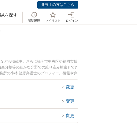
弁護士の方はこちら
&Aを探す
閲覧履歴
マイリスト
ログイン
士
士なども掲載中。さらに福岡市中央区や福岡市博
遺産分割等の細かな分野での絞り込み検索もでき
務所の小林 健彦弁護士のプロフィール情報や弁
』『相続手続きのトラブル解決の実績豊富な近く
者さんにおすすめです。
変更
変更
変更