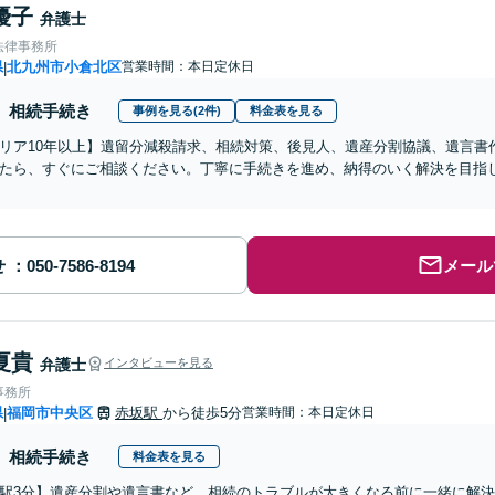
優子
弁護士
法律事務所
県
北九州市小倉北区
営業時間：本日定休日
|
相続手続き
事例を見る(2件)
料金表を見る
リア10年以上】遺留分減殺請求、相続対策、後見人、遺産分割協議、遺言書
たら、すぐにご相談ください。丁寧に手続きを進め、納得のいく解決を目指
せ
メール
夏貴
弁護士
インタビューを見る
事務所
県
福岡市中央区
赤坂駅
から徒歩5分
営業時間：本日定休日
|
相続手続き
料金表を見る
駅3分】遺産分割や遺言書など、相続のトラブルが大きくなる前に一緒に解