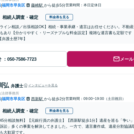
県
福岡市早良区
藤崎駅
から徒歩5分
営業時間：本日定休日
|
相続人調査・確定
料金表を見る
ライン相談／出張相談OK】相続・事業承継・遺言はお任せください。不動産
もあり【分かりやすく・リーズナブルな料金設定】複雑な遺言書も定額です
【弁護士歴7年】
せ
メール
訓弘
弁護士
インタビューを見る
合法律事務所
県
福岡市早良区
西新駅
から徒歩2分
営業時間：09:00~19:00（土日祝日）
|
相続人調査・確定
料金表を見る
45分相談無料】【元銀行員の弁護士】【西新駅徒歩1分】遺産を巡る「争い
訴訟」多くの事案を解決してきました。一方で、遺言書作成、遺産分割協議
も大歓迎です。