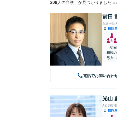
206
人の弁護士が見つかりました
(
前田 
弁護士法
福岡
【初回
相続の
尽力い
電話でお問い合わ
光山 
A＆S福
福岡