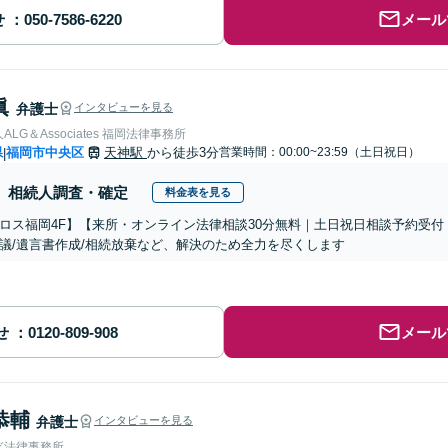
せ
メール
眞
弁護士
インタビューを見る
LG＆Associates 福岡法律事務所
県
福岡市中央区
天神駅
から徒歩3分
営業時間：00:00~23:59（土日祝日）
|
相続人調査・確定
料金表を見る
ロス福岡4F】【来所・オンライン法律相談30分無料｜土日祝日相談予約受付
議/遺言書作成/相続放棄など、解決のため全力を尽くします
せ
メール
恭輔
弁護士
インタビューを見る
ぎ法律事務所