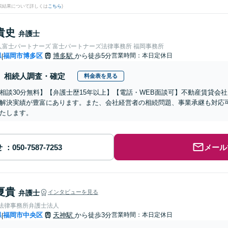
検索結果について詳しくは
こちら
)
貴史
弁護士
人富士パートナーズ 富士パートナーズ法律事務所 福岡事務所
県
福岡市博多区
博多駅
から徒歩5分
営業時間：本日定休日
|
相続人調査・確定
料金表を見る
相談30分無料】【弁護士歴15年以上】【電話・WEB面談可】不動産賃貸会
解決実績が豊富にあります。また、会社経営者の相続問題、事業承継も対応
たします。
せ
メール
夏貴
弁護士
インタビューを見る
岡法律事務所弁護士法人
県
福岡市中央区
天神駅
から徒歩3分
営業時間：本日定休日
|