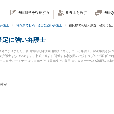
法律相談を投稿する
弁護士を探す
法律Q
弁護士
福岡県で相続・遺言に強い弁護士
福岡県で相続人調査・確定に強
確定に強い弁護士
6名見つかりました。初回面談無料や休日面談に対応している弁護士、解決事例を持
で弁護士を絞り込めます。相続・遺言に関係する家族間の相続トラブルや認知症の
ズ 富士パートナーズ法律事務所 福岡事務所の前田 貴史弁護士やA＆S福岡法律事
や弁護士費用、強みなどが注目されています。『福岡県で土日や夜間に発生した相続
の実績豊富な近くの弁護士を検索したい』『初回相談無料で相続人調査・確定を法
。
確定