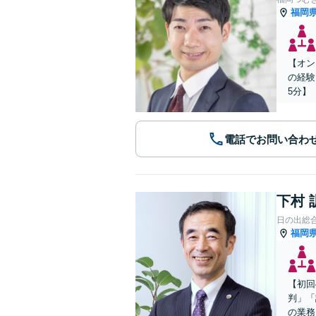
福岡
【オン
の経験
5分】
電話でお問い合わ
下村 
日の出総
福岡
【初回
判」「
の業務