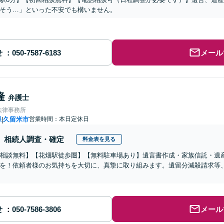
そう…」といった不安でも構いません。
せ
メール
隆
弁護士
法律事務所
県
久留米市
営業時間：本日定休日
|
相続人調査・確定
料金表を見る
相談無料】【花畑駅徒歩圏】【無料駐車場あり】遺言書作成・家族信託・遺
を！依頼者様のお気持ちを大切に、真摯に取り組みます。遺留分減殺請求等
せ
メール