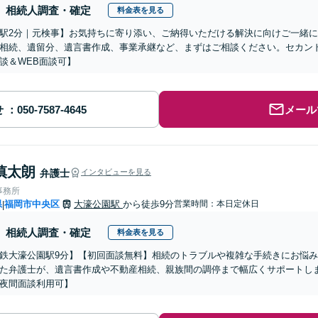
相続人調査・確定
料金表を見る
駅2分｜元検事】お気持ちに寄り添い、ご納得いただける解決に向けご一緒
相続、遺留分、遺言書作成、事業承継など、まずはご相談ください。セカン
談＆WEB面談可】
せ
メール
慎太朗
弁護士
インタビューを見る
事務所
県
福岡市中央区
大濠公園駅
から徒歩9分
営業時間：本日定休日
|
相続人調査・確定
料金表を見る
鉄大濠公園駅9分】【初回面談無料】相続のトラブルや複雑な手続きにお悩
た弁護士が、遺言書作成や不動産相続、親族間の調停まで幅広くサポートし
夜間面談利用可】