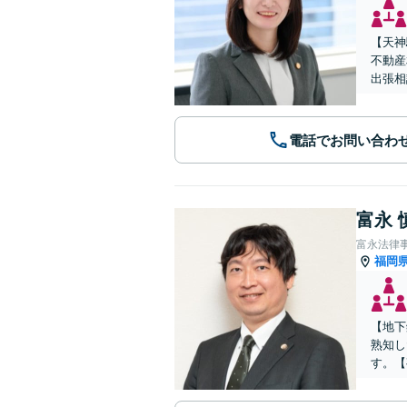
【天神
不動産
出張相
電話でお問い合わ
富永 
富永法律
福岡
【地下
熟知し
す。【