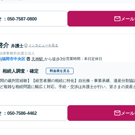
せ
メール
啓介
弁護士
インタビューを見る
岡法律事務所弁護士法人
県
福岡市中央区
天神駅
から徒歩3分
営業時間：本日定休日
|
相続人調査・確定
料金表を見る
年間の裁判官経験】【経営者層の相続に特化】自社株・事業承継、遺産分割協
ど複雑な相続問題に幅広く対応。手続・交渉は弁護士が行い、皆さまの資産
せ
メール