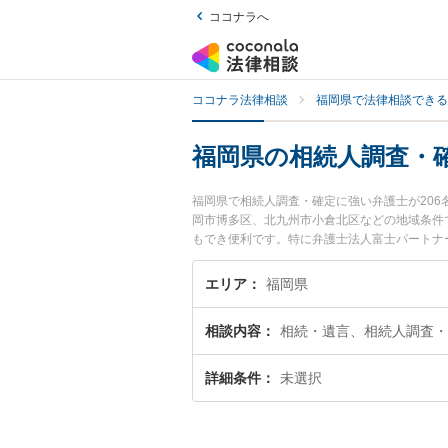
ココナラへ
ココナラ法律相談
福岡県で法律相談できる
福岡県の相続人調査・
福岡県で相続人調査・確定に強い弁護士が20
岡市博多区、北九州市小倉北区などの地域条件
もでき便利です。特に弁護士法人富士パートナー
務所の富永 慎太朗弁護士のプロフィール情報
談したい』『相続人調査・確定のトラブル解決
エリア
福岡県
い』などでお困りの相談者さんにおすすめです
相談内容
相続・遺言、相続人調査・
詳細条件
未選択