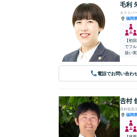
毛利 
ネクスパ
福岡
【初回
でフル
扱い実
電話でお問い合わ
𠮷村
𠮷村俊吾
福岡
【篠栗