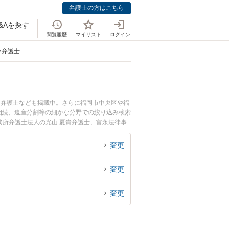
弁護士の方はこちら
&Aを探す
閲覧履歴
マイリスト
ログイン
い弁護士
つ弁護士なども掲載中。さらに福岡市中央区や福
相続、遺産分割等の細かな分野での絞り込み検索
務所弁護士法人の光山 夏貴弁護士、富永法律事
人調査・確定のトラブルを今すぐに弁護士に相
律相談できる福岡県内の弁護士に相談予約した
変更
変更
変更