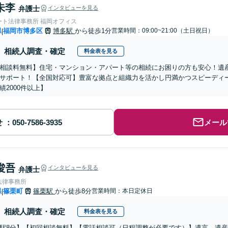
朱李
弁護士
インタビューを見る
ート法律事務所 福岡オフィス
県
福岡市博多区
博多駅
から徒歩1分
営業時間：09:00~21:00（土日祝日）
|
相続人調査・確定
料金表を見る
相談料無料】住宅・マンション・アパート等の相続にお困りの方も安心！遺
サポート！【全国対応可】豊富な拠点と組織力を活かし円満かつスピーディ
績2000件以上】
せ
メール
 俊吾
インタビューを見る
弁護士
法律事務所
県
篠栗町
篠栗駅
から徒歩8分
営業時間：本日定休日
|
相続人調査・確定
料金表を見る
駅8分】【初回相談無料】【電話相談可（日程調整が必要です）】遺言、遺