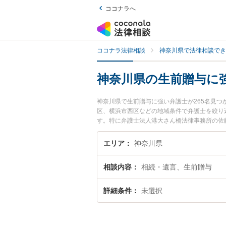
ココナラへ
ココナラ法律相談
神奈川県で法律相談でき
神奈川県の生前贈与に
神奈川県で生前贈与に強い弁護士が265名見
区、横浜市西区などの地域条件で弁護士を絞り
す。特に弁護士法人港大さん橋法律事務所の佐藤
和弁護士のプロフィール情報や弁護士費用、強
トラブル解決の実績豊富な近くの弁護士を検索
エリア
神奈川県
です。
相談内容
相続・遺言、生前贈与
詳細条件
未選択