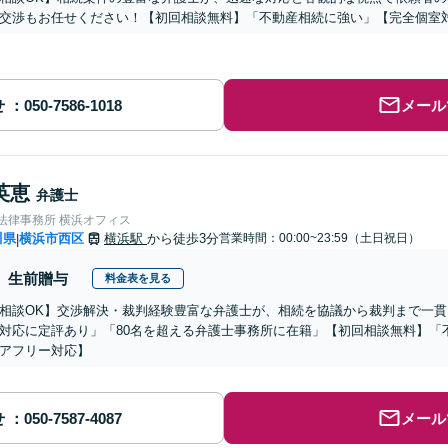
交渉もお任せください！【初回相談無料】「不動産相続に強い」【完全個室
せ
メール
英恵
弁護士
nse法律事務所 横浜オフィス
川県
横浜市西区
横浜駅
から徒歩3分
営業時間：00:00~23:59（土日祝日）
|
生前贈与
料金表を見る
相談OK】交渉解決・裁判経験豊富な弁護士が、相続を協議から裁判まで一
対応に定評あり」「80名を超える弁護士事務所に在籍」【初回相談無料】「
アフリー対応】
せ
メール