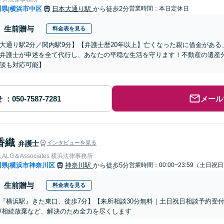
川県
横浜市中区
日本大通り駅
から徒歩2分
営業時間：本日定休日
|
生前贈与
料金表を見る
大通り駅2分／関内駅9分】【弁護士歴20年以上】亡くなった親に借金があ
弁護士が申述を全て代行し、あなたの平穏な生活を守ります！不動産の遺産
談も対応可能】
せ
メール
香織
弁護士
インタビューを見る
LG＆Associates 横浜法律事務所
川県
横浜市神奈川区
神奈川駅
から徒歩5分
営業時間：00:00~23:59（土日祝
|
生前贈与
料金表を見る
『横浜駅』きた東口、徒歩7分】【来所相談30分無料｜土日祝日相談予約受付
/相続放棄など、解決のため全力を尽くします