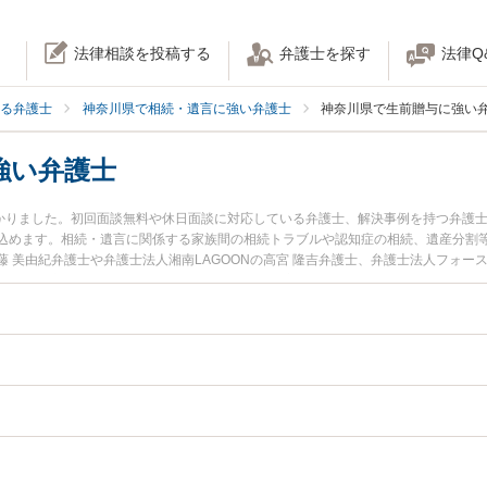
法律相談を投稿する
弁護士を探す
法律Q
る弁護士
神奈川県で相続・遺言に強い弁護士
神奈川県で生前贈与に強い
強い弁護士
つかりました。初回面談無料や休日面談に対応している弁護士、解決事例を持つ弁護
込めます。相続・遺言に関係する家族間の相続トラブルや認知症の相続、遺産分割
 美由紀弁護士や弁護士法人湘南LAGOONの高宮 隆吉弁護士、弁護士法人フォース
みなどが注目されています。『神奈川県で土日や夜間に発生した生前贈与のトラブ
したい』『初回相談無料で生前贈与を法律相談できる神奈川県内の弁護士に相談予