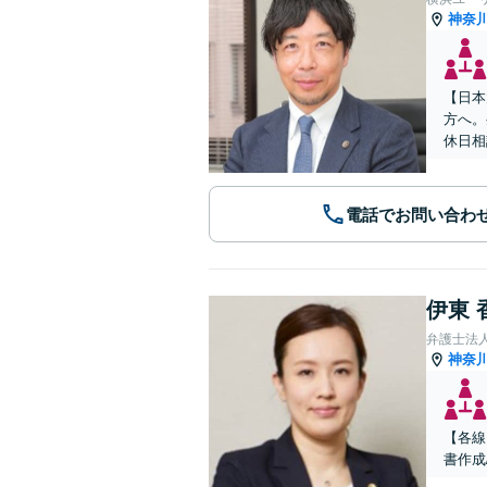
神奈
【日本
方へ。
休日相
電話でお問い合わ
伊東 
弁護士法人A
神奈
【各線
書作成