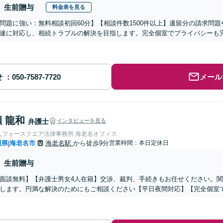
生前贈与
料金表を見る
問題に強い：無料相談初回60分】【相談件数1500件以上】遺留分の請求問
速に対応し、相続トラブルの解決を目指します。完全個室でプライバシーも
せ
メール
 龍和
弁護士
インタビューを見る
人フォースクエア法律事務所 海老名オフィス
川県
海老名市
海老名駅
から徒歩9分
営業時間：本日定休日
|
生前贈与
面談無料】【弁護士男女4人在籍】交渉、裁判、手続きもお任せください。
します。円満な解決のためにもご相談ください【平日夜間対応】【完全個室