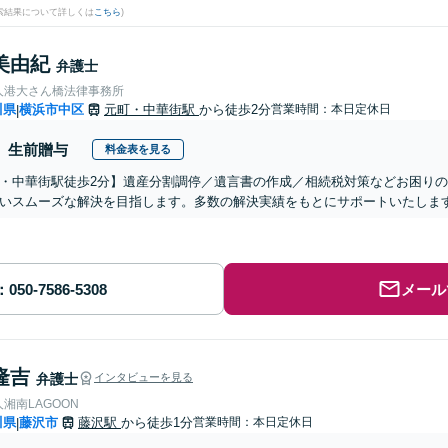
検索結果について詳しくは
こちら
)
美由紀
弁護士
人港大さん橋法律事務所
川県
横浜市中区
元町・中華街駅
から徒歩2分
営業時間：本日定休日
|
生前贈与
料金表を見る
・中華街駅徒歩2分】遺産分割調停／遺言書の作成／相続税対策などお困り
いスムーズな解決を目指します。多数の解決実績をもとにサポートいたしま
メール
隆吉
弁護士
インタビューを見る
湘南LAGOON
川県
藤沢市
藤沢駅
から徒歩1分
営業時間：本日定休日
|