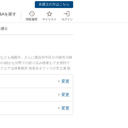
弁護士の方はこちら
&Aを探す
閲覧履歴
マイリスト
ログイン
弁護士
士なども掲載中。さらに横浜市中区や川崎市川崎
等の細かな分野での絞り込み検索もでき便利で
クエア法律事務所 海老名オフィスの市之瀬 龍
ルを今すぐに弁護士に相談したい』『生前贈与の
約したい』などでお困りの相談者さんにおすすめ
変更
変更
変更