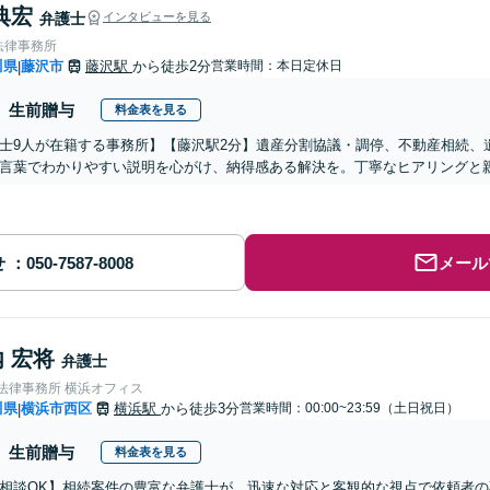
典宏
弁護士
インタビューを見る
法律事務所
川県
藤沢市
藤沢駅
から徒歩2分
営業時間：本日定休日
|
生前贈与
料金表を見る
士9人が在籍する事務所】【藤沢駅2分】遺産分割協議・調停、不動産相続、
言葉でわかりやすい説明を心がけ、納得感ある解決を。丁寧なヒアリングと
せ
メール
 宏将
弁護士
nse法律事務所 横浜オフィス
川県
横浜市西区
横浜駅
から徒歩3分
営業時間：00:00~23:59（土日祝日）
|
生前贈与
料金表を見る
相談OK】相続案件の豊富な弁護士が、迅速な対応と客観的な視点で依頼者