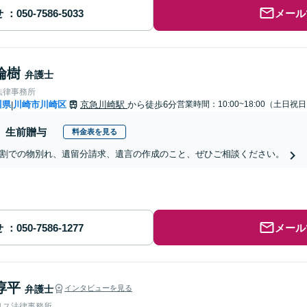
せ
メール
倫樹
弁護士
法律事務所
川県
川崎市川崎区
京急川崎駅
から徒歩6分
営業時間：10:00~18:00（土日祝
|
生前贈与
料金表を見る
割での物別れ、遺留分請求、遺言の作成のこと、ぜひご相談ください。
せ
メール
淳平
弁護士
インタビューを見る
リス法律事務所