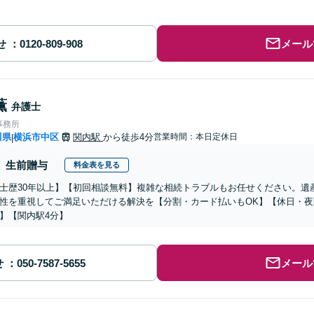
せ
メール
薫
弁護士
事務所
川県
横浜市中区
関内駅
から徒歩4分
営業時間：本日定休日
|
生前贈与
料金表を見る
士歴30年以上】【初回相談無料】複雑な相続トラブルもお任せください。遺
性を重視してご満足いただける解決を【分割・カード払いもOK】【休日・
】【関内駅4分】
せ
メール