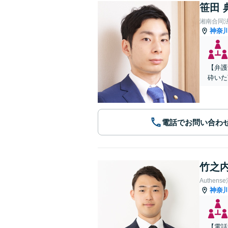
笹田 
湘南合同
神奈
【弁護
砕いた
電話でお問い合わ
竹之内
Authe
神奈
【電話