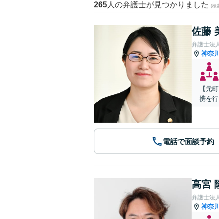
265
人の弁護士が見つかりました
(
佐藤 
弁護士法
神奈
【元町
携を行
電話で面談予約
高宮 
弁護士法人
神奈