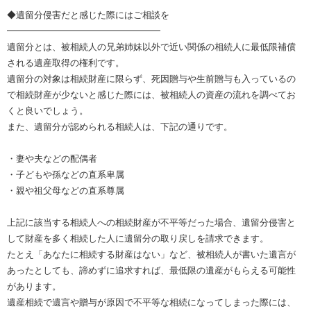
◆遺留分侵害だと感じた際にはご相談を
━━━━━━━━━━━━━━━━━
遺留分とは、被相続人の兄弟姉妹以外で近い関係の相続人に最低限補償
される遺産取得の権利です。
遺留分の対象は相続財産に限らず、死因贈与や生前贈与も入っているの
で相続財産が少ないと感じた際には、被相続人の資産の流れを調べてお
くと良いでしょう。
また、遺留分が認められる相続人は、下記の通りです。
・妻や夫などの配偶者
・子どもや孫などの直系卑属
・親や祖父母などの直系尊属
上記に該当する相続人への相続財産が不平等だった場合、遺留分侵害と
して財産を多く相続した人に遺留分の取り戻しを請求できます。
たとえ「あなたに相続する財産はない」など、被相続人が書いた遺言が
あったとしても、諦めずに追求すれば、最低限の遺産がもらえる可能性
があります。
遺産相続で遺言や贈与が原因で不平等な相続になってしまった際には、