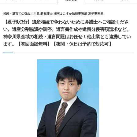
相続・遺言での強み | 川尻 新弁護士 湘南よこすか法律事務所 逗子事務所
【逗子駅3分】遺産相続で争わないために弁護士へご相談くださ
い。遺産分割協議や調停、遺言書作成や遺留分侵害額請求など、
神奈川県全域の相続・遺言問題はお任せ！他士業とも連携してい
ます。【初回面談無料】【夜間・休日は予約で対応可】