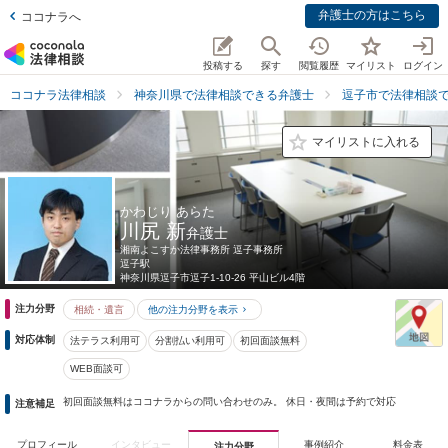
弁護士の方はこちら
ココナラへ
投稿する
探す
閲覧履歴
マイリスト
ログイン
ココナラ法律相談
神奈川県で法律相談できる弁護士
逗子市で法律相談
マイリストに入れる
かわじり あらた
川尻 新
弁護士
湘南よこすか法律事務所 逗子事務所
逗子駅
神奈川県
逗子市逗子1-10-26 平山ビル4階
注力分野
相続・遺言
他の注力分野を表示
対応体制
法テラス利用可
分割払い利用可
初回面談無料
WEB面談可
初回面談無料はココナラからの問い合わせのみ。 休日・夜間は予約で対応
注意補足
プロフィール
インタビュー
事例紹介
料金表
注力分野