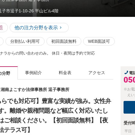
逗子市逗子1-10-26 平山ビル4階
題
他の注力分野を表示
分割払い利用可
初回面談無料
WEB面談可
ナラからの問い合わせのみ。 休日・夜間は予約で対応
事例紹介
料金表
アクセス
力分野
電
05
士 湘南よこすか法律事務所 逗子事務所
※お電
えい
ちらでも対応可】豊富な実績が強み。女性弁
す。離婚や親権問題など幅広く対応いたし
はご相談ください。【初回面談無料】【夜
受付
法テラス可】
平日