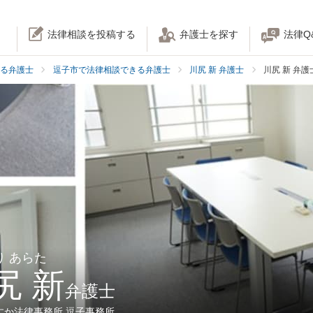
法律相談を投稿する
弁護士を探す
法律Q
る弁護士
逗子市で法律相談できる弁護士
川尻 新 弁護士
川尻 新 弁
り あらた
尻 新
弁護士
すか法律事務所 逗子事務所