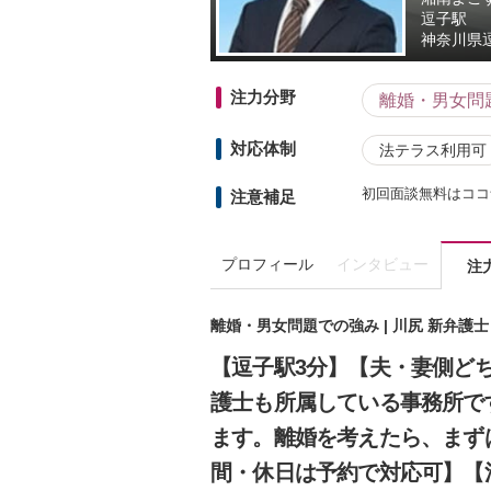
逗子駅
神奈川県
注力分野
離婚・男女問
対応体制
法テラス利用可
初回面談無料はココ
注意補足
プロフィール
インタビュー
注
離婚・男女問題での強み | 川尻 新弁護
【逗子駅3分】【夫・妻側ど
護士も所属している事務所で
ます。離婚を考えたら、まず
間・休日は予約で対応可】【