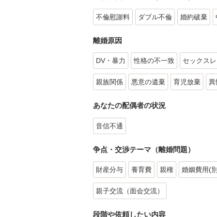
不倫慰謝料
ダブル不倫
婚約破棄
離婚原因
DV・暴力
性格の不一致
セックスレ
親族関係
悪意の遺棄
育児放棄
異
あなたの配偶者の状況
音信不通
争点・交渉テーマ（離婚問題）
財産分与
養育費
親権
婚姻費用(
親子交流（面会交流）
段階や依頼したい内容