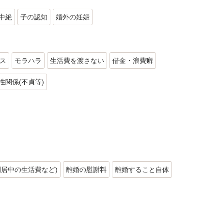
中絶
子の認知
婚外の妊娠
ス
モラハラ
生活費を渡さない
借金・浪費癖
性関係(不貞等)
別居中の生活費など)
離婚の慰謝料
離婚すること自体