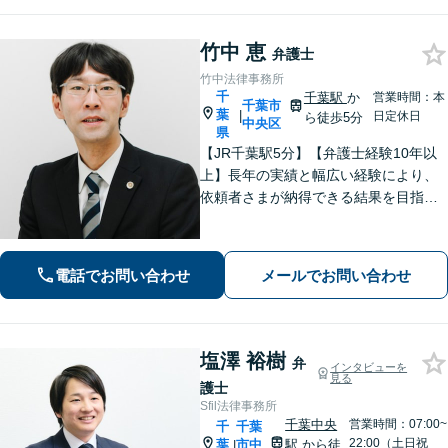
さい。
竹中 恵
弁護士
竹中法律事務所
千
千葉駅
か
営業時間：本
千葉市
葉
|
日定休日
ら徒歩5分
中央区
県
【JR千葉駅5分】【弁護士経験10年以
上】長年の実績と幅広い経験により、
依頼者さまが納得できる結果を目指し
て尽力します【相続・遺言】遺産分割
協議や調停など対応【不動産・住ま
い】オーナーの方からの案件を解決し
電話でお問い合わせ
メールでお問い合わせ
た実績多数【初回相談無料】
塩澤 裕樹
弁
インタビューを
見る
護士
Sfil法律事務所
千葉中央
営業時間：07:00~
千
千葉
22:00（土日祝
葉
市中
駅
から徒
|