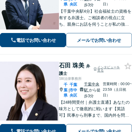
県
央区
日）
歩3分
【千葉中央駅4分】社会福祉士の資格を
有する弁護士。ご相談者の視点に立
ち、親身にお話を伺うことが私の強み
です。「こんなことを相談してよいの
だろうか」と迷われている方でも、ま
電話でお問い合わせ
メールでお問い合わせ
ずはお気軽にご相談ください【休日・
夜間面談｜WEB面談可】
石田 珠美
弁
インタビューを
見る
護士
Sfil法律事務所
千葉中央
営業時間：00:00~
千
千葉
23:59（土日祝
葉
市中
駅
から徒
|
県
央区
日）
歩3分
【24時間受付｜弁護士直通】あなたの
味方として徹底的に戦います【英語
可】民事から刑事まで、国内外を問わ
ず幅広くサポート【IT講師経験／デジ
タル証拠・資産対応】ソーシャルワー
電話でお問い合わせ
メールでお問い合わせ