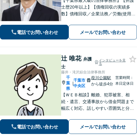
【千葉県最大級の法律事務所】【弁護
士歴20年以上】【債権回収の実績多
数】債権回収／企業法務／労働(使用者
側)のご相談はお任せください。依頼者
の意向を最優先に、迅速かつ最善の解
電話でお問い合わせ
メールでお問い合わせ
決を目指します。【初回来所相談無
料】【電話・Web面談可】【千葉中央
駅5分】
辻 唯花
弁護
インタビューを見
る
士
藤井・滝沢綜合法律事務所
千
葭川公園駅
営業時間：
千葉市
葉
|
本日定休日
から徒歩4分
中央区
県
【ＷＥＢ相談】離婚、犯罪被害、相
続・遺言、交通事故から借金問題まで
幅広く対応。話しやすい雰囲気と分か
りやすい説明が強み。離婚・犯罪被害
者支援案件の豊富な経験で培った知見
電話でお問い合わせ
メールでお問い合わせ
でお話を十分にお聞きし、心に寄り添
い伴走します。まずは一度ご相談くだ