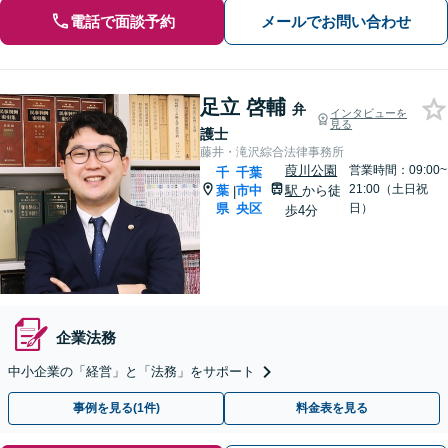
電話で面談予約
メールでお問い合わせ
足立 啓輔
弁
インタビューを
見る
護士
藤井・滝沢綜合法律事務所
葭川公園
営業時間：09:00~
千
千葉
21:00（土日祝
葉
市中
駅
から徒
|
県
央区
日）
歩4分
企業法務
中小企業の「経営」と「法務」をサポート
事例を見る(1件)
料金表を見る