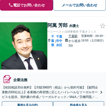
電話でお問い合わせ
メールでお問い合わせ
阿萬 芳郎
弁護士
ベリーベスト法律事務所 千葉オフィス
千葉駅
営業時間：09:30~
千
千葉
18:00（土日祝日）
葉
市中
から徒歩
|
県
央区
3分
企業法務
【初回相談30分無料】【月額3980円（税込）から契約可能】【顧問企
業数2000社以上】各業種の商習慣に応じたハイレベルなリーガルサー
ビスを提供。契約書の作成／リーガルチェック／M&A／労働問題／知
的財産等、お任せください【他士業連携可能】
事例を見る(5件)
料金表を見る