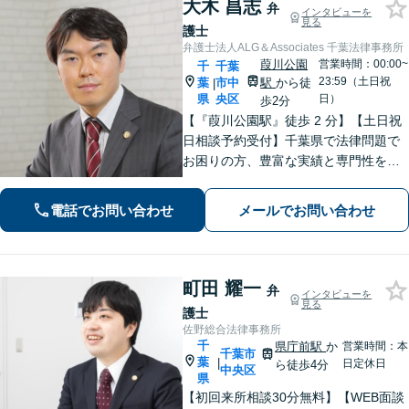
大木 昌志
弁
インタビューを
見る
護士
弁護士法人ALG＆Associates 千葉法律事務所
葭川公園
営業時間：00:00~
千
千葉
23:59（土日祝
葉
市中
駅
から徒
|
県
央区
日）
歩2分
【『葭川公園駅』徒歩 2 分】【土日祝
日相談予約受付】千葉県で法律問題で
お困りの方、豊富な実績と専門性を持
つ弁護士が、ともに解決を目指しま
す。どうぞお気軽にご相談ください。
電話でお問い合わせ
メールでお問い合わせ
町田 耀一
弁
インタビューを
見る
護士
佐野総合法律事務所
千
県庁前駅
か
営業時間：本
千葉市
葉
|
日定休日
ら徒歩4分
中央区
県
【初回来所相談30分無料】【WEB面談