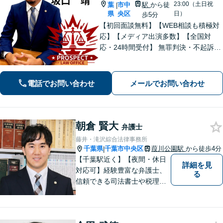
23:00（土日祝
葉
市中
駅
から徒
|
県
央区
日）
歩5分
【初回面談無料】【WEB相談も積極対
応】【メディア出演多数】【全国対
応・24時間受付】 無罪判決・不起訴多
数の“実力派”弁護士が直接対応！刑事弁
護に精通し、圧倒的な交渉力で最善の
結果へ。粘り強く、鋭く、そして迅速
電話でお問い合わせ
メールでお問い合わせ
に。明朗な料金体系で安心サポート。
朝倉 賢大
弁護士
藤井・滝沢綜合法律事務所
千葉県
千葉市中央区
葭川公園駅
から徒歩4分
|
【千葉駅近く】【夜間・休日
詳細を見
対応可】経験豊富な弁護士、
る
信頼できる司法書士や税理士
との協力、連携が可能です。
ご依頼者様の想いや気持ちを
第一に考え、寄り添いなが