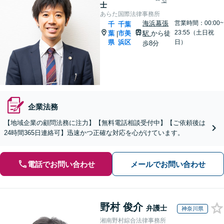
る
士
あらた国際法律事務所
海浜幕張
営業時間：00:00~
千
千葉
23:55（土日祝
葉
市美
駅
から徒
|
県
浜区
日）
歩8分
企業法務
【地域企業の顧問法務に注力】【無料電話相談受付中】【ご依頼後は
24時間365日連絡可】迅速かつ正確な対応を心がけています。
電話でお問い合わせ
メールでお問い合わせ
野村 俊介
弁護士
神奈川県
湘南野村綜合法律事務所