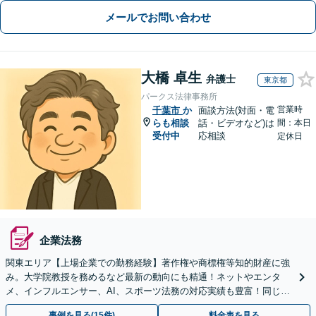
メールでお問い合わせ
大橋 卓生
弁護士
東京都
パークス法律事務所
営業時
千葉市
か
面談方法(対面・電
らも相談
話・ビデオなど)は
間：本日
受付中
応相談
定休日
企業法務
関東エリア【上場企業での勤務経験】著作権や商標権等知的財産に強
み。大学院教授を務めるなど最新の動向にも精通！ネットやエンタ
メ、インフルエンサー、AI、スポーツ法務の対応実績も豊富！同じ目
線で、実情に合ったアドバイス◎。海外からのご相談も対応
事例を見る(15件)
料金表を見る