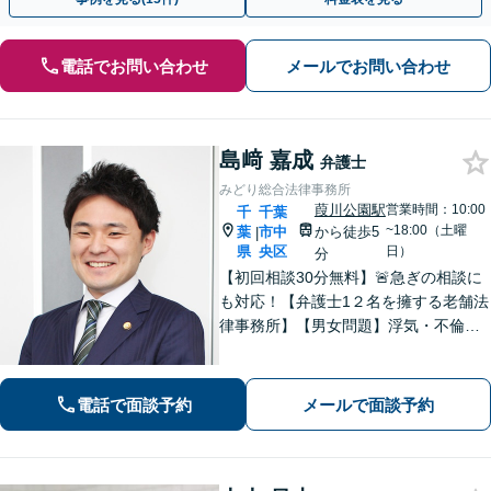
電話でお問い合わせ
メールでお問い合わせ
島﨑 嘉成
弁護士
みどり総合法律事務所
葭川公園駅
営業時間：10:00
千
千葉
~18:00（土曜
葉
市中
から徒歩5
|
県
央区
日）
分
【初回相談30分無料】🚨急ぎの相談に
も対応！【弁護士1２名を擁する老舗法
律事務所】【男女問題】浮気・不倫の
慰謝料・親権問題などご相談ください
【借金問題】最適な債務整理をご提案
【債権回収】売掛金の回収はお任せ
電話で面談予約
メールで面談予約
【葭川公園駅5分／千葉中央駅10分】