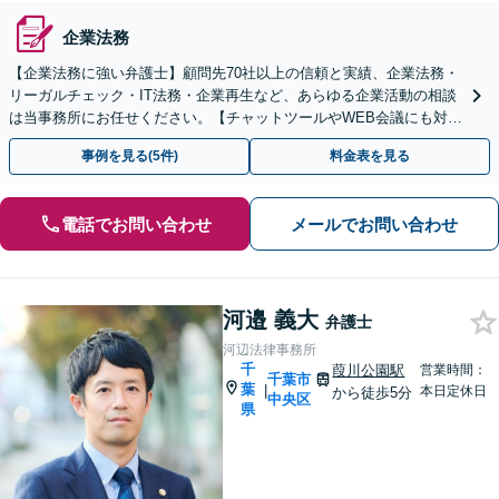
企業法務
【企業法務に強い弁護士】顧問先70社以上の信頼と実績、企業法務・
リーガルチェック・IT法務・企業再生など、あらゆる企業活動の相談
は当事務所にお任せください。【チャットツールやWEB会議にも対
応】
事例を見る(5件)
料金表を見る
電話でお問い合わせ
メールでお問い合わせ
河邉 義大
弁護士
河辺法律事務所
千
葭川公園駅
営業時間：
千葉市
葉
|
本日定休日
から徒歩5分
中央区
県