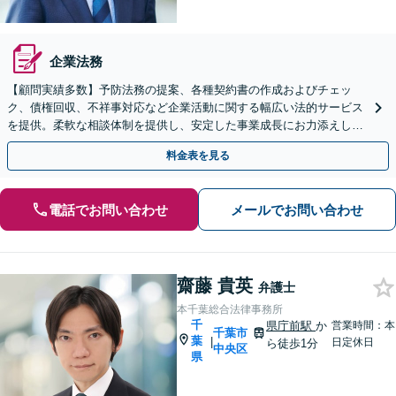
企業法務
【顧問実績多数】予防法務の提案、各種契約書の作成およびチェッ
ク、債権回収、不祥事対応など企業活動に関する幅広い法的サービス
を提供。柔軟な相談体制を提供し、安定した事業成長にお力添えしま
す【休日・夜間面談対応】
料金表を見る
電話でお問い合わせ
メールでお問い合わせ
齋藤 貴英
弁護士
本千葉総合法律事務所
千
県庁前駅
か
営業時間：本
千葉市
葉
|
日定休日
ら徒歩1分
中央区
県