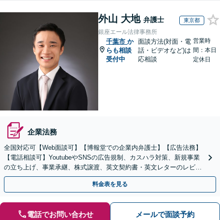
外山 大地
弁護士
東京都
銀座エール法律事務所
営業時
千葉市
か
面談方法(対面・電
らも相談
話・ビデオなど)は
間：本日
受付中
応相談
定休日
企業法務
全国対応可【Web面談可】【博報堂での企業内弁護士】【広告法務】
【電話相談可】YoutubeやSNSの広告規制、カスハラ対策、新規事業
の立ち上げ、事業承継、株式譲渡、英文契約書・英文レターのレビュ
ー・ドラフトなどに対応。
料金表を見る
電話でお問い合わせ
メールで面談予約