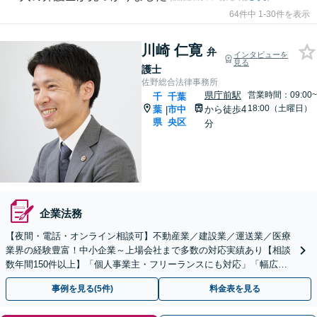
64件中 1-30件を表示
川崎 仁寛
弁
インタビューを
見る
護士
佐野総合法律事務所
県庁前駅
営業時間：09:00~
千
千葉
18:00（土曜日）
葉
市中
から徒歩4
|
県
央区
分
企業法務
【夜間・電話・オンライン相談可】不動産業／建設業／運送業／医療
業界の経験豊富！中小企業～上場会社まで多数の対応実績あり【相談
数年間150件以上】「個人事業主・フリーランスにも対応」「幅広い
顧問プランをご用意／従業員・ご家族様の無料相談あり」
事例を見る(5件)
料金表を見る