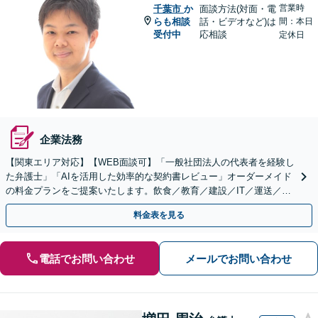
営業時
千葉市
か
面談方法(対面・電
らも相談
話・ビデオなど)は
間：本日
受付中
応相談
定休日
企業法務
【関東エリア対応】【WEB面談可】「一般社団法人の代表者を経験し
た弁護士」「AIを活用した効率的な契約書レビュー」オーダーメイド
の料金プランをご提案いたします。飲食／教育／建設／IT／運送／不
動産／メーカー／社会福祉法人など幅広い業界に対応
料金表を見る
電話でお問い合わせ
メールでお問い合わせ