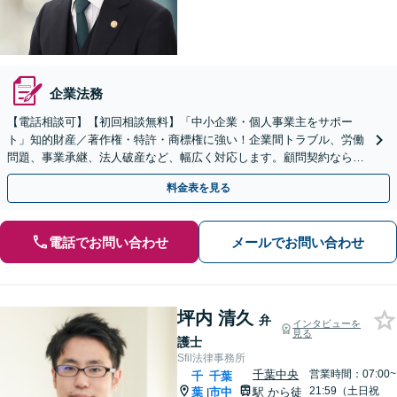
企業法務
【電話相談可】【初回相談無料】「中小企業・個人事業主をサポー
ト」知的財産／著作権・特許・商標権に強い！企業間トラブル、労働
問題、事業承継、法人破産など、幅広く対応します。顧問契約なら小
まめなご相談が可能です【本千葉駅徒歩３分】
料金表を見る
電話でお問い合わせ
メールでお問い合わせ
坪内 清久
弁
インタビューを
見る
護士
Sfil法律事務所
千葉中央
営業時間：07:00~
千
千葉
21:59（土日祝
葉
市中
駅
から徒
|