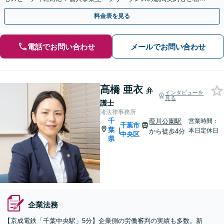
ください【初回来所相談30分無料】【千葉中央駅5分】
料金表を見る
電話でお問い合わせ
メールでお問い合わせ
髙橋 亜衣
弁
インタビューを
見る
護士
渚法律事務所
千
葭川公園駅
営業時間：
千葉市
葉
|
本日定休日
から徒歩4分
中央区
県
企業法務
【京成電鉄「千葉中央駅」5分】企業側の労働審判の実績も多数。新