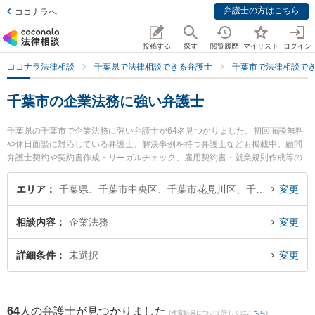
弁護士の方はこちら
ココナラへ
投稿する
探す
閲覧履歴
マイリスト
ログイン
ココナラ法律相談
千葉県で法律相談できる弁護士
千葉市で法律相談で
千葉市の企業法務に強い弁護士
千葉県の千葉市で企業法務に強い弁護士が64名見つかりました。初回面談無料
や休日面談に対応している弁護士、解決事例を持つ弁護士なども掲載中。顧問
弁護士契約や契約書作成・リーガルチェック、雇用契約書・就業規則作成等の
細かな分野での絞り込み検索もでき便利です。特に佐野総合法律事務所の川崎
仁寛弁護士や藤井・滝沢綜合法律事務所の足立 啓輔弁護士、ベリーベスト法律
エリア
千葉県、千葉市中央区、千葉市花見川区、千葉市稲毛区、千葉市若葉区、千葉市緑区、千葉市美浜区
変更
事務所 千葉オフィスの阿萬 芳郎弁護士のプロフィール情報や弁護士費用、強み
などが注目されています。『千葉市で土日や夜間に発生した企業法務のトラブ
相談内容
企業法務
変更
ルを今すぐに弁護士に相談したい』『企業法務のトラブル解決の実績豊富な近
くの弁護士を検索したい』『初回相談無料で企業法務を法律相談できる千葉市
内の弁護士に相談予約したい』などでお困りの相談者さんにおすすめです。
詳細条件
未選択
変更
64
人の弁護士が見つかりました
(検索結果について詳しくは
こちら
)