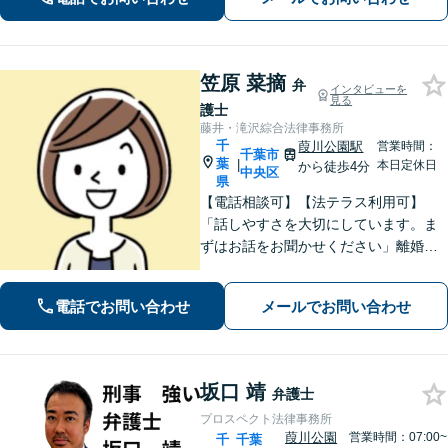
カー兼司法書士と連携【法テラス・WE
B面談可】【都内面談可】
笠原 菜摘
弁
インタビューを
見る
護士
藤井・滝沢綜合法律事務所
千
葭川公園駅
営業時間：
千葉市
葉
|
本日定休日
から徒歩4分
中央区
県
【電話相談可】【法テラス利用可】
「話しやすさを大切にしています。ま
ずはお話をお聞かせください」離婚男
女問題／労働問題／借金問題／刑事事
件／相続紛争など、幅広いご相談に対
電話でお問い合わせ
メールでお問い合わせ
応が可能です。【夜間・休日面談可】
【葭川公園駅5分】
坂口 靖
弁護士
プロスペクト法律事務所
葭川公園
営業時間：07:00~
千
千葉