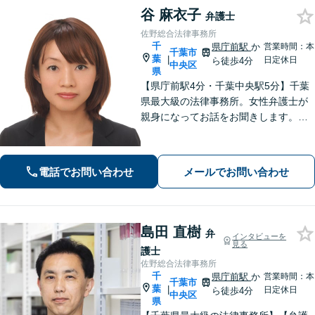
谷 麻衣子
弁護士
佐野総合法律事務所
千
県庁前駅
か
営業時間：本
千葉市
葉
|
日定休日
ら徒歩4分
中央区
県
【県庁前駅4分・千葉中央駅5分】千葉
県最大級の法律事務所。女性弁護士が
親身になってお話をお聞きします。不
動産トラブル／債権回収／債務整理な
ど身近な法律トラブルはお任せくださ
い。【初回相談30分無料】【夜間・休
電話でお問い合わせ
メールでお問い合わせ
日の相談可能】
島田 直樹
弁
インタビューを
見る
護士
佐野総合法律事務所
千
県庁前駅
か
営業時間：本
千葉市
葉
|
日定休日
ら徒歩4分
中央区
県