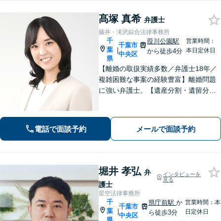
髙塚 真希
弁護士
藤井・滝沢綜合法律事務所
千
葭川公園駅
営業時間：
千葉市
葉
|
本日定休日
から徒歩4分
中央区
県
【離婚の取扱実績多数／弁護士18年／
複雑困難な事案の経験豊富】離婚問題
に強い弁護士。【遺産分割・遺留分・
遺言作成／家族親族のトラブル解決・
予防】◉オンライン相談可◉ お客さまに
寄り添って的確にアドバイスし、最善
電話で面談予約
メールで面談予約
の解決に導きます。【千葉駅徒歩13
分】
堀井 孝弘
弁
インタビューを
見る
護士
星空法律事務所
千
県庁前駅
か
営業時間：本
千葉市
葉
|
日定休日
ら徒歩3分
中央区
県