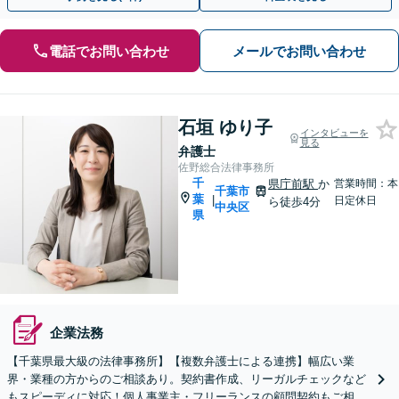
電話でお問い合わせ
メールでお問い合わせ
石垣 ゆり子
インタビューを
見る
弁護士
佐野総合法律事務所
千
県庁前駅
か
営業時間：本
千葉市
葉
|
日定休日
ら徒歩4分
中央区
県
企業法務
【千葉県最大級の法律事務所】【複数弁護士による連携】幅広い業
界・業種の方からのご相談あり。契約書作成、リーガルチェックなど
もスピーディに対応！個人事業主・フリーランスの顧問契約もご相談