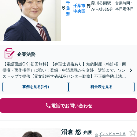
千
葭川公園駅
営業時間：
千葉市
葉
|
本日定休日
から徒歩5分
中央区
県
企業法務
【電話面談OK│初回無料】【弁理士資格あり】知的財産（特許権・商
標権・著作権等）に強い！登録・申請業務から交渉・訴訟まで、ワン
ストップで提供【元文部科学省ADRセンター勤務】不正競争防止法の
ご相談にも対応します。【顧問契約可】
事例を見る(1件)
料金表を見る
電話でお問い合わせ
沼倉 悠
弁護
インタビューを見