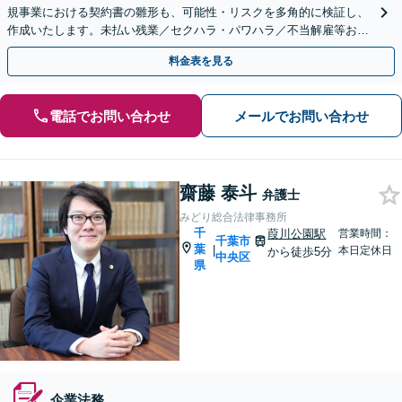
規事業における契約書の雛形も、可能性・リスクを多角的に検証し、
作成いたします。未払い残業／セクハラ・パワハラ／不当解雇等お任
せください【オンライン相談対応】
料金表を見る
電話でお問い合わせ
メールでお問い合わせ
齋藤 泰斗
弁護士
みどり総合法律事務所
千
葭川公園駅
営業時間：
千葉市
葉
|
本日定休日
から徒歩5分
中央区
県
企業法務