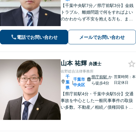
【千葉中央駅7分／県庁前駅3分】金銭
トラブル、離婚問題で何をすればよい
のかわからず不安を抱える方も、まず
はお気軽にご相談ください。交通事
故：軽微に見えるケガでも、裁判基準
電話でお問い合わせ
メールでお問い合わせ
で算定すれば賠償額が大幅に増額され
る可能性があります【土・夜間のご相
談可】
山本 祐輝
弁護士
佐野総合法律事務所
千
県庁前駅
か
営業時間：本
千葉市
葉
|
日定休日
ら徒歩4分
中央区
県
【県庁前駅4分・千葉中央駅5分】交通
事故を中心とした一般民事事件の取扱
い多数。不動産／相続／債権回収トラ
ブルはお任せください。問題解決に向
けて全力でサポート。お気軽にご相談
ください。【初回面談相談30分無料】
【夜間・休日は有料相談可】