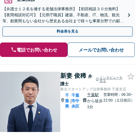
【弁護士１２名を擁する老舗法律事務所】【初回相談３０分無料】
【夜間相談対応可】【元県庁職員】建築、不動産、IT、物流、観光
等、創業間もない会社から歴史ある会社まで様々な事業分野での顧問
業務経験が豊富です。
料金表を見る
電話でお問い合わせ
メールでお問い合わせ
新妻 俊稀
弁
インタビューを
見る
護士
東京スタートアップ法律事務所 千葉支店
千葉駅
営業時間：06:30~
千
千葉
22:00（土日祝日）
葉
市中
から徒歩
|
県
央区
1分