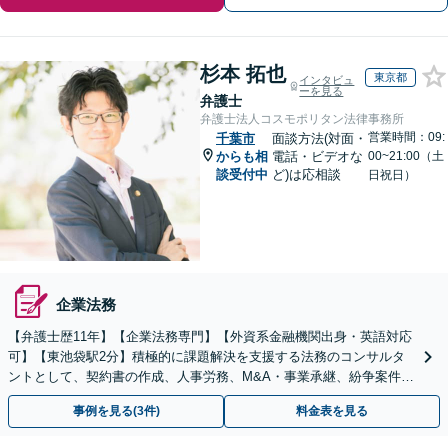
杉本 拓也
東京都
インタビュ
ーを見る
弁護士
弁護士法人コスモポリタン法律事務所
営業時間：09:
千葉市
面談方法(対面・
からも相
電話・ビデオな
00~21:00（土
談受付中
ど)は応相談
日祝日）
企業法務
【弁護士歴11年】【企業法務専門】【外資系金融機関出身・英語対応
可】【東池袋駅2分】積極的に課題解決を支援する法務のコンサルタ
ントとして、契約書の作成、人事労務、M&A・事業承継、紛争案件等
に広く対応致します【初回面談無料】
事例を見る(3件)
料金表を見る