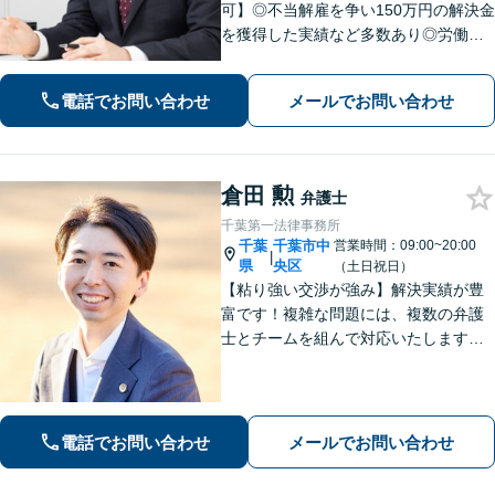
可】◎不当解雇を争い150万円の解決金
を獲得した実績など多数あり◎労働、
不動産、離婚・男女問題などに対応。1
件1件、真摯に向き合うことを大切に、
電話でお問い合わせ
メールでお問い合わせ
丁寧なリーガルサービスを提供。ぜひ
ご相談ください。【県庁前駅4分】
倉田 勲
弁護士
千葉第一法律事務所
千葉
千葉市中
営業時間：09:00~20:00
|
県
央区
（土日祝日）
【粘り強い交渉が強み】解決実績が豊
富です！複雑な問題には、複数の弁護
士とチームを組んで対応いたします。
【安心・分かりやすい料金体系】些細
なお悩みにも、丁寧に寄り添い、不安
を軽減します。まずはお気軽にご相談
ください。
電話でお問い合わせ
メールでお問い合わせ