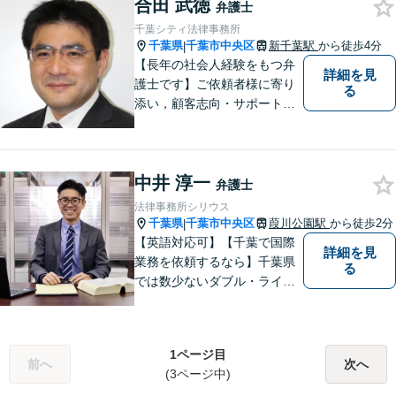
合田 武徳
ら、ワンストップで迅速な解
弁護士
決を目指します。【相続問
千葉シティ法律事務所
題】【借金・債務問題】【不
千葉県
千葉市中央区
新千葉駅
から徒歩4分
|
動産問題】
【長年の社会人経験をもつ弁
詳細を見
護士です】ご依頼者様に寄り
る
添い，顧客志向・サポート精
神を大切にしつつ，問題解決
に全力を尽くします。【休日
夜間相談、出張にも柔軟に対
中井 淳一
応】ご相談者様の精神的負担
弁護士
を軽減することも重視してい
法律事務所シリウス
る弁護士です。【千葉駅徒歩
千葉県
千葉市中央区
葭川公園駅
から徒歩2分
|
７分】
【英語対応可】【千葉で国際
詳細を見
業務を依頼するなら】千葉県
る
では数少ないダブル・ライセ
ンス（日本／英国）を有する
弁護士として、英語での事件
処理が必要な事件や国際性を
1ページ目
有する紛争に幅広く対応【英
前へ
次へ
(3ページ中)
文契約書の作成・チェック】