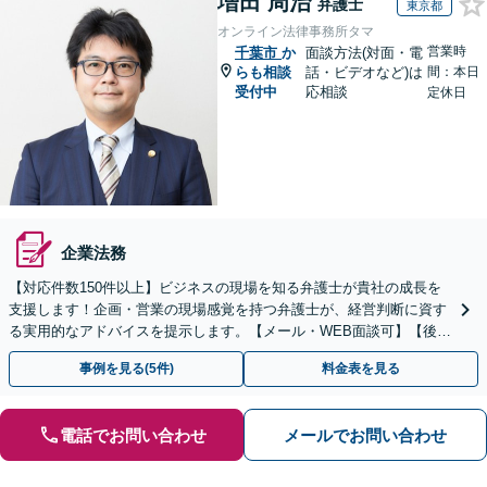
増田 周治
弁護士
東京都
オンライン法律事務所タマ
営業時
千葉市
か
面談方法(対面・電
らも相談
話・ビデオなど)は
間：本日
受付中
応相談
定休日
企業法務
【対応件数150件以上】ビジネスの現場を知る弁護士が貴社の成長を
支援します！企画・営業の現場感覚を持つ弁護士が、経営判断に資す
る実用的なアドバイスを提示します。【メール・WEB面談可】【後払
い利用可】
事例を見る(5件)
料金表を見る
電話でお問い合わせ
メールでお問い合わせ