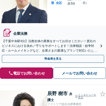
県
央区
日）
歩3分
企業法務
【千葉中央駅4分】法務全体の業務をすべてお任せください！貴社の
ビジネスにおける攻め／守りをサポートします！法律相談・紛争対
応・ルールメイキングなど、企業さまの最適なプランで対応いたしま
す。お試しでの委託も可能ですので、一度ご相談ください。
料金表を見る
電話でお問い合わせ
メールでお問い合わせ
辰野 樹市
弁
インタビューを
見る
護士
ファミリア総合法律事務所