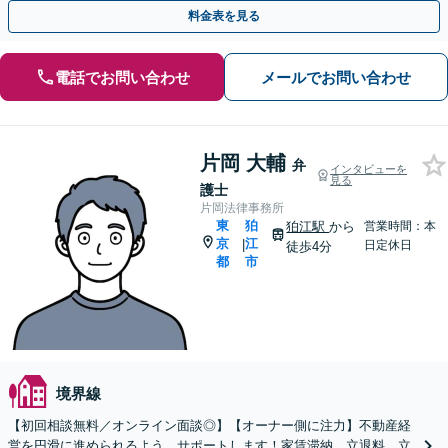
まずはご相談ください。【時間外・Web相談も可】
料金表を見る
電話でお問い合わせ
メールでお問い合わせ
片岡 大輔
弁
インタビューを
見る
護士
片岡法律事務所
東
狛
狛江駅
から
営業時間：本
京
江
|
日定休日
徒歩4分
都
市
境界線
【初回相談無料／オンライン面談◎】【オーナー側に注力】不動産経
営を円滑に進められるよう、サポートします！家賃滞納、立退料、立