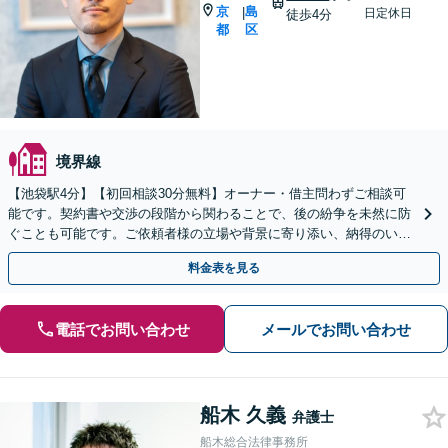
京
島
|
日定休日
徒歩4分
都
区
境界線
【池袋駅4分】【初回相談30分無料】オーナー・借主問わずご相談可
能です。契約書や交渉の段階から関わることで、後の紛争を未然に防
ぐことも可能です。ご依頼者様の立場や背景に寄り添い、納得のいく
形での解決を目指します。
料金表を見る
電話でお問い合わせ
メールでお問い合わせ
船木 久義
弁護士
船木総合法律事務所