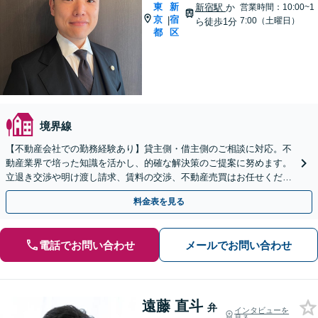
東
新
新宿駅
か
営業時間：10:00~1
京
宿
|
7:00（土曜日）
ら徒歩1分
都
区
境界線
【不動産会社での勤務経験あり】貸主側・借主側のご相談に対応。不
動産業界で培った知識を活かし、的確な解決策のご提案に努めます。
立退き交渉や明け渡し請求、賃料の交渉、不動産売買はお任せくださ
い【休日・夜間相談対応】【新宿駅1分】
料金表を見る
電話でお問い合わせ
メールでお問い合わせ
遠藤 直斗
弁
インタビューを