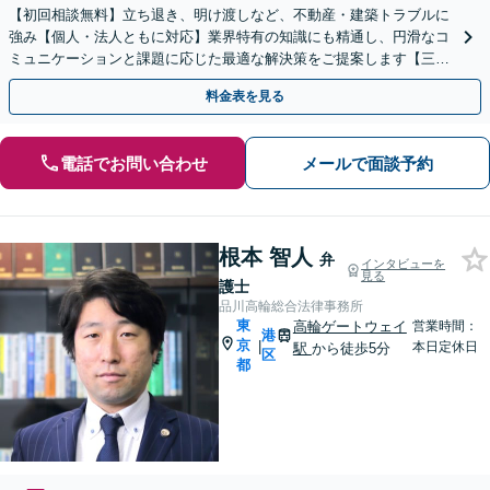
【初回相談無料】立ち退き、明け渡しなど、不動産・建築トラブルに
強み【個人・法人ともに対応】業界特有の知識にも精通し、円滑なコ
ミュニケーションと課題に応じた最適な解決策をご提案します【三越
前駅1分｜WEB面談｜休日・夜間相談可（要予約）】
料金表を見る
電話でお問い合わせ
メールで面談予約
根本 智人
弁
インタビューを
見る
護士
品川高輪総合法律事務所
東
高輪ゲートウェイ
営業時間：
港
京
|
本日定休日
駅
から徒歩5分
区
都