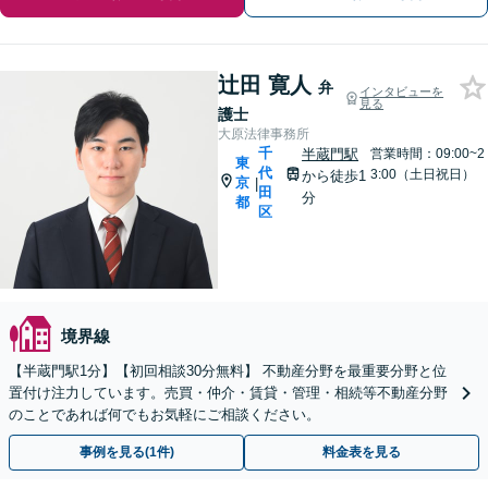
辻田 寛人
弁
インタビューを
見る
護士
大原法律事務所
千
半蔵門駅
営業時間：09:00~2
東
代
3:00（土日祝日）
から徒歩1
京
|
田
分
都
区
境界線
【半蔵門駅1分】【初回相談30分無料】 不動産分野を最重要分野と位
置付け注力しています。売買・仲介・賃貸・管理・相続等不動産分野
のことであれば何でもお気軽にご相談ください。
事例を見る(1件)
料金表を見る