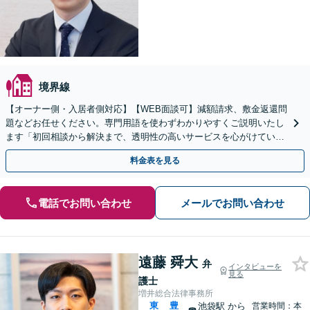
境界線
【オーナー側・入居者側対応】【WEB面談可】減額請求、敷金返還問
題などお任せください。専門用語を使わずわかりやすくご説明いたし
ます「初回相談から解決まで、透明性の高いサービスを心がけている
ので、私とともに安定した不動産事業を実現しましょう」
料金表を見る
電話でお問い合わせ
メールでお問い合わせ
遠藤 舜大
弁
インタビューを
見る
護士
増井総合法律事務所
東
豊
池袋駅
から
営業時間：本