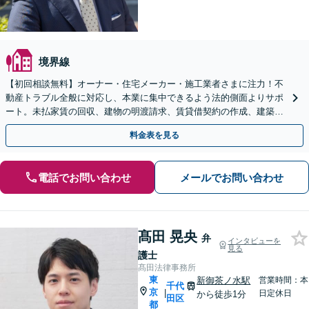
境界線
【初回相談無料】オーナー・住宅メーカー・施工業者さまに注力！不
動産トラブル全般に対応し、本業に集中できるよう法的側面よりサポ
ート。未払家賃の回収、建物の明渡請求、賃貸借契約の作成、建築瑕
疵、工事遅延、請負代金トラブルなど【宝町駅2分】
料金表を見る
電話でお問い合わせ
メールでお問い合わせ
髙田 晃央
弁
インタビューを
見る
護士
髙田法律事務所
東
新御茶ノ水駅
営業時間：本
千代
京
|
日定休日
から徒歩1分
田区
都