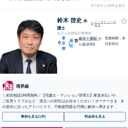
877件中 1-30件を表示
鈴木 啓史
弁
インタビューを
見る
護士
あざぶ法律会計事務所
東
麻布十番駅
か
営業時間：本
港
京
|
日定休日
ら徒歩8分
区
都
境界線
＼初回相談1時間無料／【宅建士・マンション管理士】家賃未払いや
ご近所トラブルなど、借主への対応はお任せください！オーナーさま
の意向に沿ったアドバイスで、不動産問題を円満に解決へ導きます。
契約書の作成・チェックなども◎
事例を見る(1件)
料金表を見る