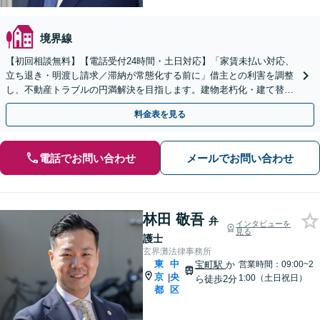
境界線
【初回相談無料】【電話受付24時間・土日対応】「家賃未払い対応、
立ち退き・明渡し請求／滞納が常態化する前に」借主との利害を調整
し、不動産トラブルの円満解決を目指します。建物老朽化・建て替え
時の対応もお任せ。契約書の作成・リーガルチェックほか
料金表を見る
電話でお問い合わせ
メールでお問い合わせ
林田 敬吾
弁
インタビューを
見る
護士
玄界灘法律事務所
東
中
宝町駅
か
営業時間：09:00~2
京
央
|
1:00（土日祝日）
ら徒歩2分
都
区