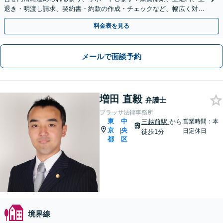
退き・明渡し請求、契約書・約款の作成・チェックなど、幅広く対
応。オーナー・管理会社の顧問もご相談を！【狛江駅4分】
料金表を見る
メールで面談予約
増田 直毅
弁護士
プラッサ法律事務所
東
中
三越前駅
から
営業時間：本
京
央
|
日定休日
徒歩1分
都
区
境界線