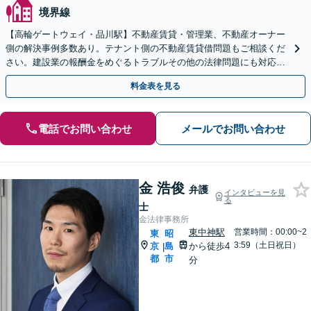
境界線
【高輪ゲートウェイ・品川駅】不動産賃貸・管理業、不動産オーナー
側の解決事例多数あり。テナント側の不動産賃貸借問題もご相談くだ
さい。建設業の報酬金をめぐるトラブルその他の法律問題にも対応し
ています。顧問プランの活用も。
料金表を見る
電話でお問い合わせ
メールでお問い合わせ
金 浩俊
弁護
インタビューを見
る
士
金法律事務所
東中神駅
営業時間：00:00~2
東
昭
3:59（土日祝日）
京
島
から徒歩4
|
都
市
分