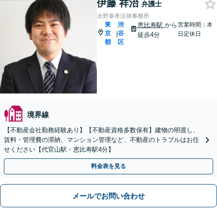
伊藤 祥治
弁護士
水野泰孝法律事務所
東
渋
恵比寿駅
から
営業時間：本
京
谷
|
日定休日
徒歩4分
都
区
境界線
【不動産会社勤務経験あり】【不動産資格多数保有】建物の明渡し、
賃料・管理費の滞納、マンション管理など、不動産のトラブルはお任
せください【代官山駅・恵比寿駅4分】
料金表を見る
メールでお問い合わせ