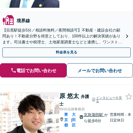
境界線
【目黒駅徒歩5分／相談料無料／夜間相談可】不動産・建設会社の顧
問あり！不動産分野を得意としており、100件以上の解決実績があり
ます。司法書士や税理士、土地家屋調査士などと連携し、ワンストッ
プ対応が可能です。まずはお気軽にお問合せ下さい。
料金表を見る
電話でお問い合わせ
メールでお問い合わせ
原 悠太
弁護
インタビューを見
る
士
RHA法律事務所
東
大
京急蒲田駅
か
営業時間：本
京
田
|
日定休日
ら徒歩6分
都
区