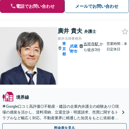
電話でお問い合わせ
メールでお問い合わせ
廣井 貴夫
弁護士
廣井法律事務所
東
吉祥寺駅
か
営業時間：本
武蔵
京
|
日定休日
ら徒歩3分
野市
都
境界線
🌟Google口コミ高評価◎不動産・建設の企業内弁護士の経験あり◎現
場の感覚を活かし、賃料滞納、立退交渉・明渡請求、売買に関するト
ラブルなど幅広く対応。不動産業界に精通した知見をもとに依頼者の
立場に立った最適な解決策をご提案します。
料金表を見る