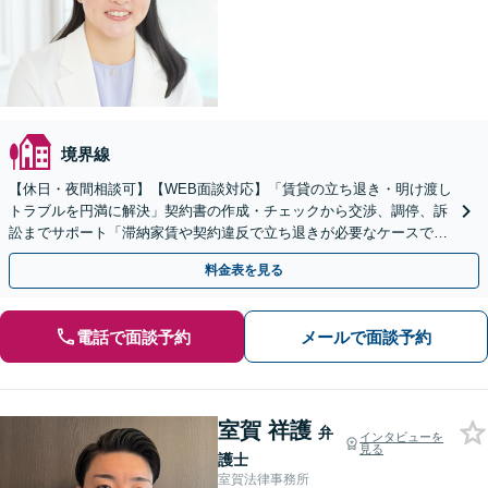
境界線
【休日・夜間相談可】【WEB面談対応】「賃貸の立ち退き・明け渡し
トラブルを円満に解決」契約書の作成・チェックから交渉、調停、訴
訟までサポート「滞納家賃や契約違反で立ち退きが必要なケースで
も、法的手続きを踏まえた適切な対応をご提案します」
料金表を見る
電話で面談予約
メールで面談予約
室賀 祥護
弁
インタビューを
見る
護士
室賀法律事務所