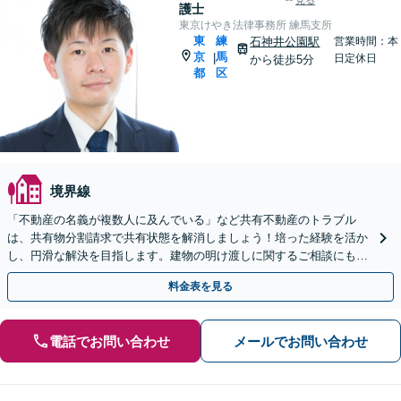
見る
護士
東京けやき法律事務所 練馬支所
東
練
石神井公園駅
営業時間：本
京
馬
|
日定休日
から徒歩5分
都
区
境界線
「不動産の名義が複数人に及んでいる」など共有不動産のトラブル
は、共有物分割請求で共有状態を解消しましょう！培った経験を活か
し、円滑な解決を目指します。建物の明け渡しに関するご相談にも対
応しています【夜間相談可｜Web面談可】【武蔵関駅１分】
料金表を見る
電話でお問い合わせ
メールでお問い合わせ