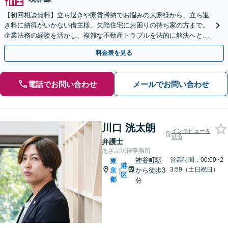
【初回相談無料】立ち退きや家賃滞納でお悩みの大家様から、立ち退
き料に納得がいかない借主様、欠陥住宅にお困りの持ち家の方まで。
企業法務の経験を活かし、複雑な不動産トラブルを法的に解決へと導
きます。法律以外の背景も雑談を交えて丁寧に伺います。
料金表を見る
電話でお問い合わせ
メールでお問い合わせ
川口 洸太朗
インタビューを
見る
弁護士
あざぶ法律事務所
神谷町駅
営業時間：00:00~2
東
港
3:59（土日祝日）
京
から徒歩3
|
区
都
分