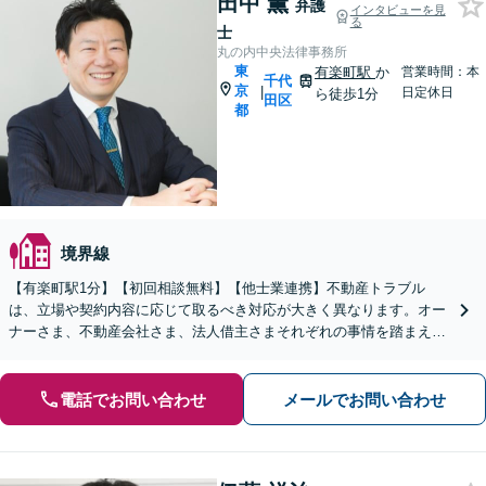
田中 薫
弁護
インタビューを見
る
士
丸の内中央法律事務所
東
有楽町駅
か
営業時間：本
千代
京
|
日定休日
ら徒歩1分
田区
都
境界線
【有楽町駅1分】【初回相談無料】【他士業連携】不動産トラブル
は、立場や契約内容に応じて取るべき対応が大きく異なります。オー
ナーさま、不動産会社さま、法人借主さまそれぞれの事情を踏まえ、
法的根拠に基づいた現実的な解決策をご提案します。
電話でお問い合わせ
メールでお問い合わせ