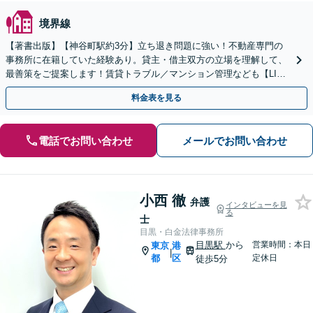
境界線
【著書出版】【神谷町駅約3分】立ち退き問題に強い！不動産専門の
事務所に在籍していた経験あり。貸主・借主双方の立場を理解して、
最善策をご提案します！賃貸トラブル／マンション管理なども【LINE
相談可能】【初回相談30分無料】【土日夜間相談可】
料金表を見る
電話でお問い合わせ
メールでお問い合わせ
小西 徹
弁護
インタビューを見
る
士
目黒・白金法律事務所
目黒駅
から
営業時間：本日
東京
港
|
都
区
定休日
徒歩5分