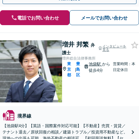
電話でお問い合わせ
メールでお問い合わせ
増井 邦繁
弁
インタビューを
見る
護士
増井総合法律事務所
東
豊
池袋駅
から
営業時間：本
京
島
|
日定休日
徒歩4分
都
区
境界線
【池袋駅4分】【英語・国際案件対応可能】【不動産】売買・賃貸／
テナント退去／原状回復の相談／建築トラブル／投資用不動産など。
現地への出張も可能。海外不動産の相談可。【初回面談無料】【セミ