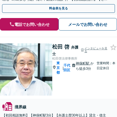
ナー・論文掲載・留学経験あり】
料金表を見る
電話でお問い合わせ
メールでお問い合わせ
松田 啓
弁護
インタビューを見
る
士
松田啓法律事務所
東
神保町駅
か
営業時間：本
千代
京
|
日定休日
ら徒歩3分
田区
都
境界線
【初回相談無料】【神保町駅3分】【弁護士歴30年以上】貸主・借主