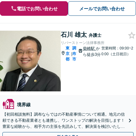
電話でお問い合わせ
メールでお問い合わせ
石川 雄太
弁護士
リバーストーン法律事務所
東
調
柴崎駅
か
営業時間：09:00~2
京
布
|
0:00（土日祝日）
ら徒歩3分
都
市
境界線
【初回相談無料】調布ならではの不動産事情について精通。地元の信
頼できる不動産業者とも連携し、ワンストップの解決を目指します！
豊富な経験から、相手方の主張を先読みして、解決策を検討いたしま
す【柴崎駅3分】【土日祝対応可】