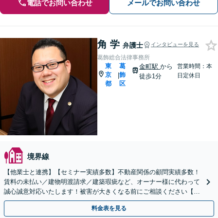
電話でお問い合わせ
メールでお問い合わせ
角 学
弁護士
インタビューを見る
葛飾総合法律事務所
東
葛
金町駅
から
営業時間：本
京
飾
|
日定休日
徒歩1分
都
区
境界線
【他業士と連携】【セミナー実績多数】不動産関係の顧問実績多数！
賃料の未払い／建物明渡請求／建築瑕疵など、オーナー様に代わって
誠心誠意対応いたします！被害が大きくなる前にご相談ください【金
町駅徒歩１分】【初回来所相談３０分無料】
料金表を見る