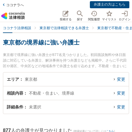
弁護士の方はこちら
ココナラへ
投稿する
探す
閲覧履歴
マイリスト
ログイン
ココナラ法律相談
東京都で法律相談できる弁護士
東京都で不動産・住
東京都の境界線に強い弁護士
東京都で境界線に強い弁護士が877名見つかりました。初回面談無料や休日面
談に対応している弁護士、解決事例を持つ弁護士なども掲載中。さらに千代田
区や港区、中央区などの地域条件で弁護士を絞り込めます。不動産・住まいに
関係する立ち退き交渉や家賃交渉、不動産契約解除等の細かな分野での絞り込
み検索もでき便利です。特にあざぶ法律会計事務所の鈴木 啓史弁護士や廣井法
エリア
東京都
変更
律事務所の廣井 貴夫弁護士、増井総合法律事務所の増井 邦繁弁護士のプロフィ
ール情報や弁護士費用、強みなどが注目されています。『東京都で土日や夜間
相談内容
不動産・住まい、境界線
変更
に発生した境界線のトラブルを今すぐに弁護士に相談したい』『境界線のトラ
ブル解決の実績豊富な近くの弁護士を検索したい』『初回相談無料で境界線を
法律相談できる東京都内の弁護士に相談予約したい』などでお困りの相談者さ
詳細条件
未選択
変更
んにおすすめです。
877
人の弁護士が見つかりました
(検索結果について詳しくは
こちら
)