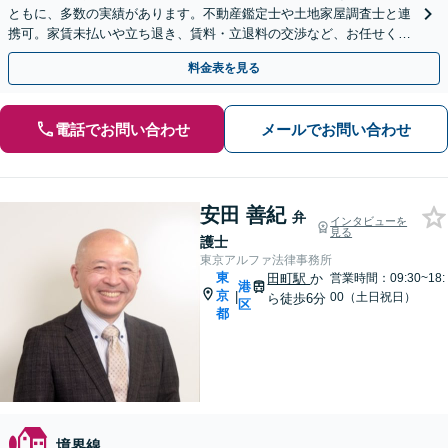
ともに、多数の実績があります。不動産鑑定士や土地家屋調査士と連
携可。家賃未払いや立ち退き、賃料・立退料の交渉など、お任せくだ
さい【事前予約で、休日・夜間面談可】【WEB面談可】
料金表を見る
電話でお問い合わせ
メールでお問い合わせ
安田 善紀
弁
インタビューを
見る
護士
東京アルファ法律事務所
東
田町駅
か
営業時間：09:30~18:
港
京
|
00（土日祝日）
ら徒歩6分
区
都
境界線