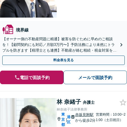
境界線
【オーナー側の不動産問題に精通】被害を防ぐために早めのご相談
を！【顧問契約にも対応／月額3万円〜】予防法務により未然にトラ
ブルを防ぎます【税理士とも連携】不動産が絡む相続・税金対策をサ
ポート【顧問契約実績100社以上】【京急蒲田駅徒歩6分】
料金表を見る
電話で面談予約
メールで面談予約
林 奈緒子
弁護士
林奈緒子法律事務所
東
赤坂見附駅
営業時間：10:00~2
港
京
|
1:00（土日祝日）
から徒歩2分
区
都