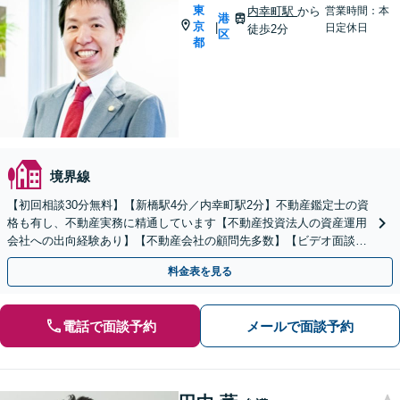
東
内幸町駅
から
営業時間：本
港
京
|
日定休日
徒歩2分
区
都
境界線
【初回相談30分無料】【新橋駅4分／内幸町駅2分】不動産鑑定士の資
格も有し、不動産実務に精通しています【不動産投資法人の資産運用
会社への出向経験あり】【不動産会社の顧問先多数】【ビデオ面談
可】【夜間・休日相談可】
料金表を見る
電話で面談予約
メールで面談予約