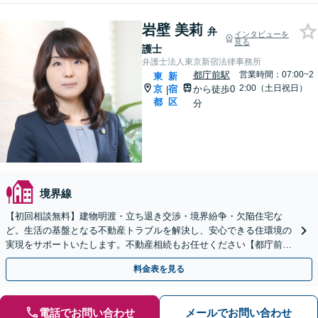
岩壁 美莉
弁
インタビューを
見る
護士
弁護士法人東京新宿法律事務所
都庁前駅
営業時間：07:00~2
東
新
2:00（土日祝日）
京
宿
から徒歩0
|
都
区
分
境界線
【初回相談無料】建物明渡・立ち退き交渉・境界紛争・欠陥住宅な
ど。生活の基盤となる不動産トラブルを解決し、安心できる住環境の
実現をサポートいたします。不動産相続もお任せください【都庁前駅
直結】【複数拠点あり】
料金表を見る
電話でお問い合わせ
メールでお問い合わせ