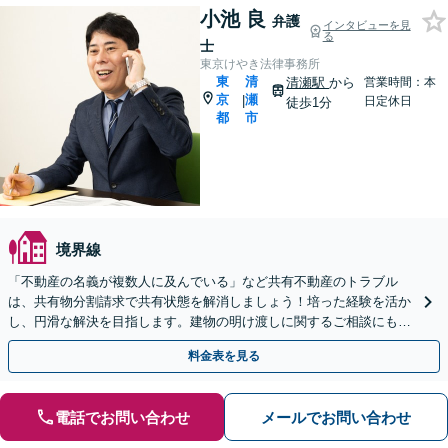
小池 良
弁護
インタビューを見
る
士
東京けやき法律事務所
東
清
清瀬駅
から
営業時間：本
京
瀬
|
日定休日
徒歩1分
都
市
境界線
「不動産の名義が複数人に及んでいる」など共有不動産のトラブル
は、共有物分割請求で共有状態を解消しましょう！培った経験を活か
し、円滑な解決を目指します。建物の明け渡しに関するご相談にも対
応しています【夜間相談可｜Web面談可】【清瀬駅1分】
料金表を見る
電話でお問い合わせ
メールでお問い合わせ