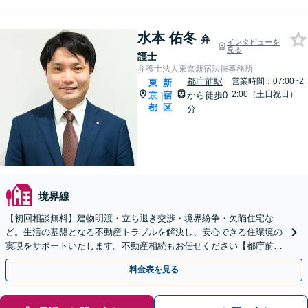
水本 佑冬
弁
インタビューを
見る
護士
弁護士法人東京新宿法律事務所
都庁前駅
営業時間：07:00~2
東
新
2:00（土日祝日）
京
宿
から徒歩0
|
都
区
分
境界線
【初回相談無料】建物明渡・立ち退き交渉・境界紛争・欠陥住宅な
ど。生活の基盤となる不動産トラブルを解決し、安心できる住環境の
実現をサポートいたします。不動産相続もお任せください【都庁前駅
直結】【複数拠点あり】
料金表を見る