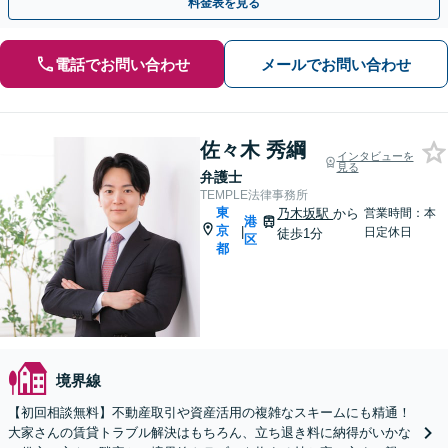
料金表を見る
電話でお問い合わせ
メールでお問い合わせ
佐々木 秀綱
インタビューを
見る
弁護士
TEMPLE法律事務所
東
乃木坂駅
から
営業時間：本
港
京
|
日定休日
徒歩1分
区
都
境界線
【初回相談無料】不動産取引や資産活用の複雑なスキームにも精通！
大家さんの賃貸トラブル解決はもちろん、立ち退き料に納得がいかな