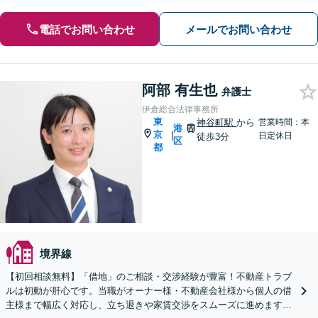
電話でお問い合わせ
メールでお問い合わせ
阿部 有生也
弁護士
伊倉総合法律事務所
東
神谷町駅
から
営業時間：本
港
京
|
日定休日
徒歩3分
区
都
境界線
【初回相談無料】「借地」のご相談・交渉経験が豊富！不動産トラブ
ルは初動が肝心です。当職がオーナー様・不動産会社様から個人の借
主様まで幅広く対応し、立ち退きや家賃交渉をスムーズに進めます。