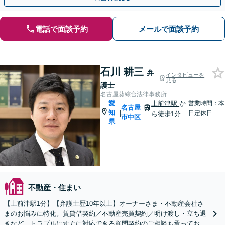
電話で面談予約
メールで面談予約
石川 耕三
弁
インタビューを
見る
護士
名古屋葵綜合法律事務所
愛
上前津駅
か
営業時間：本
名古屋
知
|
日定休日
ら徒歩1分
市中区
県
不動産・住まい
【上前津駅1分】【弁護士歴10年以上】オーナーさま・不動産会社さ
まのお悩みに特化。賃貸借契約／不動産売買契約／明け渡し・立ち退
きなど。トラブルにすぐに対応できる顧問契約のご相談も承っており