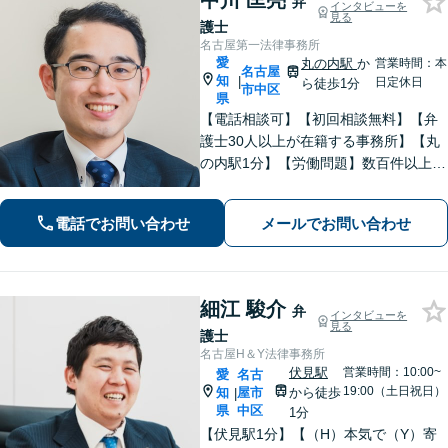
中川 匡亮
弁
インタビューを
見る
護士
名古屋第一法律事務所
愛
丸の内駅
か
営業時間：本
名古屋
知
|
日定休日
ら徒歩1分
市中区
県
【電話相談可】【初回相談無料】【弁
護士30人以上が在籍する事務所】【丸
の内駅1分】【労働問題】数百件以上の
解決実績あり。残業代、解雇、労働災
害など。企業法務、相続、交通事故､不
電話でお問い合わせ
メールでお問い合わせ
動産、離婚問題、などもお任せくださ
い
細江 駿介
弁
インタビューを
見る
護士
名古屋H＆Y法律事務所
伏見駅
営業時間：10:00~
愛
名古
19:00（土日祝日）
知
屋市
から徒歩
|
県
中区
1分
【伏見駅1分】【（H）本気で（Y）寄