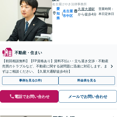
名古屋けやき法律事務所
愛
久屋大通駅
営業時間：
名古屋
知
|
本日定休日
から徒歩4分
市中区
県
不動産・住まい
【初回相談無料】【FP資格あり】賃料不払い・立ち退き交渉・不動産
売買のトラブルなど、不動産に関する諸問題に迅速に対応します。ま
ずはご相談ください。【久屋大通駅徒歩4分】
事例を見る(1件)
料金表を見る
電話でお問い合わせ
メールでお問い合わせ