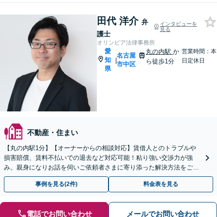
田代 洋介
弁
インタビューを
見る
護士
オリンピア法律事務所
愛
丸の内駅
か
営業時間：本
名古屋
知
|
日定休日
ら徒歩1分
市中区
県
不動産・住まい
【丸の内駅1分】【オーナーからの相談対応】賃借人とのトラブルや
損害賠償、賃料不払いでの退去など対応可能！粘り強い交渉力が強
み。親身になりお話を伺いご依頼者さまに寄り添った解決方法をご提
案いたします【休日夜間面談可】【メール・ビデオ相談可】
事例を見る(2件)
料金表を見る
電話でお問い合わせ
メールでお問い合わせ