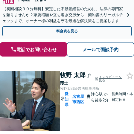
【初回相談３０分無料】安定した不動産経営のために、法律の専門家
を頼りませんか？家賃増額や立ち退き交渉から、契約書のリーガルチ
ェックまで、オーナー様の利益を守る最適な解決策をご提案します。
スポット対応や顧問契約などニーズに合わせて対応。
料金表を見る
電話でお問い合わせ
メールで面談予約
牧野 太郎
弁
インタビューを
見る
護士
牧野太郎経営法律事務所
愛
浄心駅
か
営業時間：本
名古屋
知
|
日定休日
ら徒歩2分
市西区
県