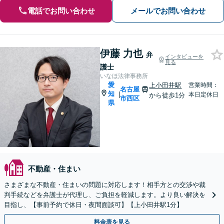
電話でお問い合わせ
メールでお問い合わせ
伊藤 力也
弁
インタビューを
見る
護士
いなほ法律事務所
愛
上小田井駅
営業時間：
名古屋
知
|
本日定休日
から徒歩1分
市西区
県
不動産・住まい
さまざまな不動産・住まいの問題に対応します！相手方との交渉や裁
判手続などを弁護士が代理し、ご負担を軽減します。より良い解決を
目指し、【事前予約で休日・夜間面談可】【上小田井駅1分】
料金表を見る