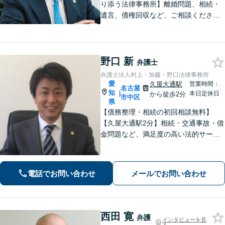
り添う法律事務所】離婚問題、相続・
遺言、債権回収など、ご相談くださ
い。丁寧で朗らかな対応と粘り強い交
渉力が持ち味です。「相談して良かっ
た」と思っていただけるよう、誠心誠
意対応いたします。【Web面談対応
野口 新
弁護士
可】
弁護士法人村上・加藤・野口法律事務所
愛
久屋大通駅
営業時間：
名古屋
知
|
本日定休日
から徒歩2分
市中区
県
【債務整理・相続の初回相談無料】
【久屋大通駅2分】相続・交通事故・借
金問題など、満足度の高い法的サービ
スを目指します。「相談しやすい弁護
士」として、お話をよく伺い、研鑽を
重ねつつ、誠実に相談者と向き合い続
電話でお問い合わせ
メールでお問い合わせ
けます。お気軽にご相談ください。
西田 寛
弁護
インタビューを見