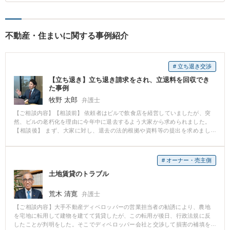
不動産・住まいに関する事例紹介
# 立ち退き交渉
【立ち退き】立ち退き請求をされ、立退料を回収でき
た事例
牧野 太郎
弁護士
【ご相談内容】【相談前】 依頼者はビルで飲食店を経営していましたが、突
然、ビルの老朽化を理由に今年中に退去するよう大家から求められました。
【相談後】 まず、大家に対し、退去の法的根拠や資料等の提出を求めまし
た。 大家の主張内容を精査したところ法的な根拠に薄いことがわかり、移転
費用、これまでにかけた内装等の費用、営業利益等を考慮して依頼者が納得
できる金額の立退料を回収することができました。 【先生のコメント】 突然
# オーナー・売主側
大家からの立ち退きを求められた場合、大家の方から色々と理由を主張され
土地賃貸のトラブル
ることがございます。 立ち退きの条件が納得できるものでない場合は一度ご
相談ください。 法的な判断や立退料の算定等有利に交渉を進めていくには
様々な情報が必要になる場合もございますので適切にアドバイス致します。
荒木 清寛
弁護士
【ご相談内容】大手不動産ディベロッパーの営業担当者の勧誘により、農地
を宅地に転用して建物を建てて賃貸したが、この転用が後日、行政法規に反
したことが判明をした。そこでディベロッパー会社と交渉して損害の補填を