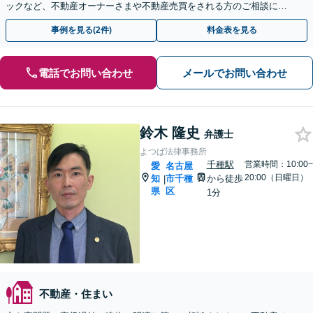
ックなど、不動産オーナーさまや不動産売買をされる方のご相談に対
応しています。関連士業とも連携し解決を目指します
事例を見る(2件)
料金表を見る
電話でお問い合わせ
メールでお問い合わせ
鈴木 隆史
弁護士
よつば法律事務所
千種駅
営業時間：10:00~
愛
名古屋
20:00（日曜日）
知
市千種
から徒歩
|
県
区
1分
不動産・住まい