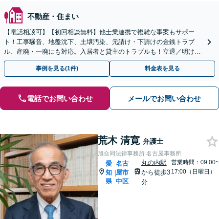
不動産・住まい
【電話相談可】【初回相談無料】他士業連携で複雑な事案もサポー
ト！工事騒音、地盤沈下、土壌汚染、元請け・下請けの金銭トラブ
ル、産廃・一廃にも対応。入居者と貸主のトラブルも！立退／明け渡
し請求もお任せ！不動産会社の顧問契約も受付中【浄心駅2分】
事例を見る(1件)
料金表を見る
電話でお問い合わせ
メールでお問い合わせ
荒木 清寛
弁護士
旭合同法律事務所 名古屋事務所
丸の内駅
営業時間：09:00~
愛
名古
17:00（日曜日）
知
屋市
から徒歩3
|
県
中区
分