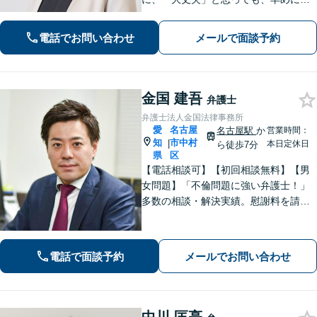
相談ください。依頼者さまにとって最
適な解決を考え、ご提案します。「弁
電話でお問い合わせ
メールで面談予約
護士が直接対応」誠実・丁寧な対応を
心掛け、報連相も小まめに実施【名古
屋駅10分】
金国 建吾
弁護士
弁護士法人金国法律事務所
愛
名古屋
名古屋駅
か
営業時間：
知
市中村
|
本日定休日
ら徒歩7分
県
区
【電話相談可】【初回相談無料】【男
女問題】「不倫問題に強い弁護士！」
多数の相談・解決実績。慰謝料を請求
する側・された側、どちらも対応！
【交通事故】適切な損害賠償金を獲得
できるようサポートします【夜間・休
電話で面談予約
メールでお問い合わせ
日面談可】【完全個室】【名古屋駅7
分】