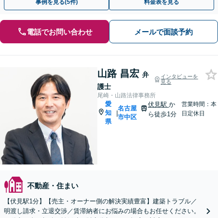
事例を見る(5件)
料金表を見る
電話でお問い合わせ
メールで面談予約
山路 昌宏
弁
インタビューを
見る
護士
尾崎・山路法律事務所
愛
伏見駅
か
営業時間：本
名古屋
知
|
日定休日
ら徒歩1分
市中区
県
不動産・住まい
【伏見駅1分】【売主・オーナー側の解決実績豊富】建築トラブル／
明渡し請求・立退交渉／賃滞納者にお悩みの場合もお任せください。