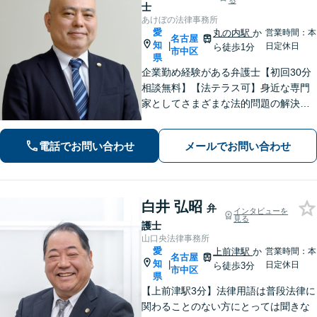
る
士
あけぼの法律事務所
愛
丸の内駅
か
営業時間：本
名古屋
知
|
日定休日
ら徒歩1分
市中区
県
企業勤め経験がある弁護士【初回30分
相談無料】【法テラス可】身近な専門
家としてさまざまな法的問題の解決に
丁寧に取り組んでまいります。依頼者
さまに寄り添いながらご納得頂けるま
電話でお問い合わせ
メールでお問い合わせ
でとことん対応！私に一度ご相談くだ
さい。【休日・夜間対応】
白井 弘昭
弁
インタビューを
見る
護士
山口央法律事務所
愛
上前津駅
か
営業時間：本
名古屋
知
|
日定休日
ら徒歩3分
市中区
県
【上前津駅3分】法律用語は普段法律に
関わることのない方にとっては聞きな