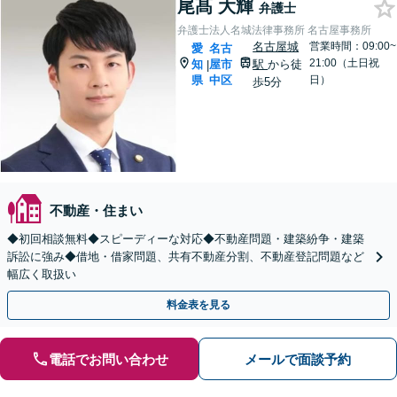
尾髙 大輝
弁護士
弁護士法人名城法律事務所 名古屋事務所
名古屋城
営業時間：09:00~
愛
名古
21:00（土日祝
知
屋市
駅
から徒
|
県
中区
日）
歩5分
不動産・住まい
◆初回相談無料◆スピーディーな対応◆不動産問題・建築紛争・建築
訴訟に強み◆借地・借家問題、共有不動産分割、不動産登記問題など
幅広く取扱い
料金表を見る
電話でお問い合わせ
メールで面談予約