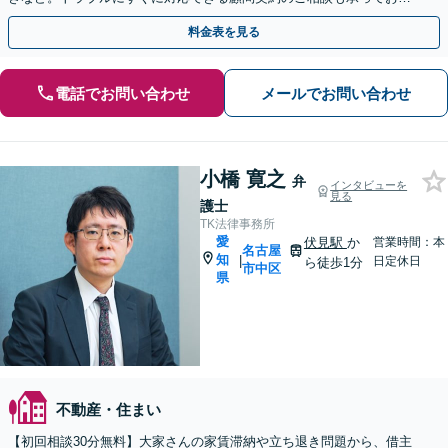
ます。【夜間面談可能】【オンライン相談可能】
料金表を見る
電話でお問い合わせ
メールでお問い合わせ
小橋 寛之
弁
インタビューを
見る
護士
TK法律事務所
愛
伏見駅
か
営業時間：本
名古屋
知
|
日定休日
ら徒歩1分
市中区
県
不動産・住まい
【初回相談30分無料】大家さんの家賃滞納や立ち退き問題から、借主