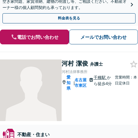
空き家問題、家賃滞納、建物の明渡し等、ご相談ください。不動産オ
ーナー様の個人顧問契約も承っております。
料金表を見る
電話でお問い合わせ
メールでお問い合わせ
河村 潔俊
弁護士
河村法律事務所
愛
千種駅
か
営業時間：本
名古屋
知
|
日定休日
ら徒歩4分
市東区
県
不動産・住まい