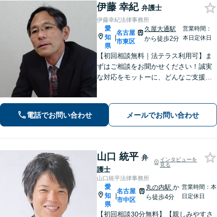
伊藤 幸紀
弁護士
伊藤幸紀法律事務所
愛
久屋大通駅
営業時間：
名古屋
知
|
本日定休日
から徒歩2分
市東区
県
【初回相談無料｜法テラス利用可】ま
ずはご相談をお聞かせください！誠実
な対応をモットーに、どんなご支援が
出来るか提案いたします。注力分野以
外でもご相談対応可能。事前のご予約
で電話相談も対応いたしますので、お
電話でお問い合わせ
メールでお問い合わせ
気軽にお問合せください【久屋大通駅2
分】
山口 統平
弁
インタビューを
見る
護士
山口統平法律事務所
愛
丸の内駅
か
営業時間：本
名古屋
知
|
日定休日
ら徒歩4分
市中区
県
【初回相談30分無料】【親しみやすさ