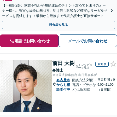
【千種駅2分】家賃不払いや規約違反のテナント対応でお困りのオー
ナー様へ、豊富な経験に基づき、明け渡し訴訟など確実なリーガルサ
ービスを提供します！最初から最後まで代表弁護士が直接サポート！
【土日夜間対応可】【オンライン対応可】
料金表を見る
電話でお問い合わせ
メールでお問い合わせ
前田 大樹
愛知県
インタビュ
ーを見る
弁護士
旭合同法律事務所 春日井事務所
営業時間：0
名古屋市
面談方法(対面・
からも相
電話・ビデオな
9:00~21:00
談受付中
ど)は応相談
（日曜日）