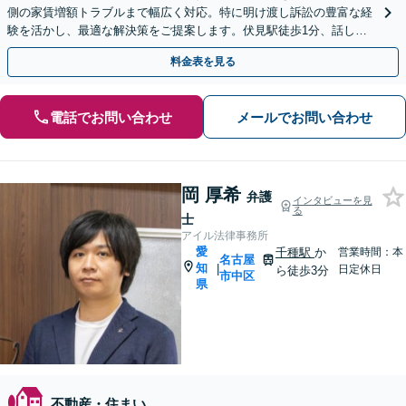
側の家賃増額トラブルまで幅広く対応。特に明け渡し訴訟の豊富な経
験を活かし、最適な解決策をご提案します。伏見駅徒歩1分、話しや
すい弁護士が丁寧にお話を伺います。Web相談も可能。
料金表を見る
電話でお問い合わせ
メールでお問い合わせ
岡 厚希
弁護
インタビューを見
る
士
アイル法律事務所
愛
千種駅
か
営業時間：本
名古屋
知
|
日定休日
ら徒歩3分
市中区
県
不動産・住まい