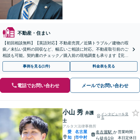
不動産・住まい
【初回相談無料】【英語対応】不動産売買／近隣トラブル／建物の瑕
疵／未払い賃料の回収など、幅広いご相談に対応。不動産取引前のご
相談も可能。契約書のチェック／購入前の現地調査も承ります【完全
個室】【夜間・休日面談】【徳重駅／神沢駅5分】
事例を見る(1件)
料金表を見る
電話でお問い合わせ
メールでお問い合わせ
小山 秀
弁護
インタビューを見
る
士
アルタス法律事務所
愛
名古屋
名古屋駅
か
営業時間：
知
市中村
|
本日定休日
ら徒歩1分