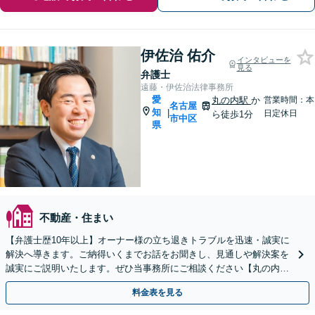
伊佐治 佑介
インタビューを
見る
弁護士
遠藤・伊佐治法律事務所
愛
丸の内駅
か
営業時間：本
名古屋
知
|
日定休日
ら徒歩1分
市中区
県
不動産・住まい
【弁護士歴10年以上】オーナー様の立ち退きトラブルを迅速・誠実に
解決へ導きます。ご納得いくまでお話をお聞きし、見通しや解決案を
誠実にご説明いたします。ぜひ当事務所にご相談ください【丸の内駅
2分】
料金表を見る