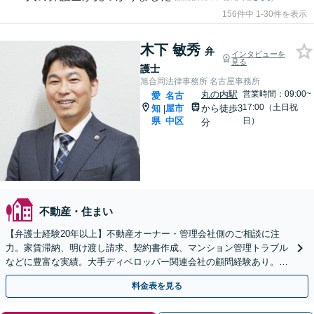
156件中 1-30件を表示
木下 敏秀
弁
インタビューを
見る
護士
旭合同法律事務所 名古屋事務所
丸の内駅
営業時間：09:00~
愛
名古
17:00（土日祝
知
屋市
から徒歩3
|
県
中区
日）
分
不動産・住まい
【弁護士経験20年以上】不動産オーナー・管理会社側のご相談に注
力。家賃滞納、明け渡し請求、契約書作成、マンション管理トラブル
などに豊富な実績。大手ディベロッパー関連会社の顧問経験あり。収
益物件の相続相談も対応【初回面談無料】
料金表を見る