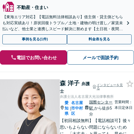
不動産・住まい
【東海エリア対応】【電話無料法律相談あり】借主側・貸主側どちら
も対応実績あり！原状回復トラブル／土地・建物の明け渡し／家賃未
払いなど、他士業と連携しスピード解決に努めます【土日祝・夜間対
応】【オンライン面談可】【完全個室】
事例を見る(1件)
料金表を見る
電話でお問い合わせ
メールで面談予約
森 洋子
弁護
インタビューを見
る
士
弁護士法人名古屋大光法律事務所
国際センター
営業時間：
愛
名古屋
本日定休日
知
市中村
駅
から徒歩5
|
県
区
分
【初回相談無料】【電話相談可】後々
思いもよらない問題にならないため
に、「大丈夫」と思っても、早めにご