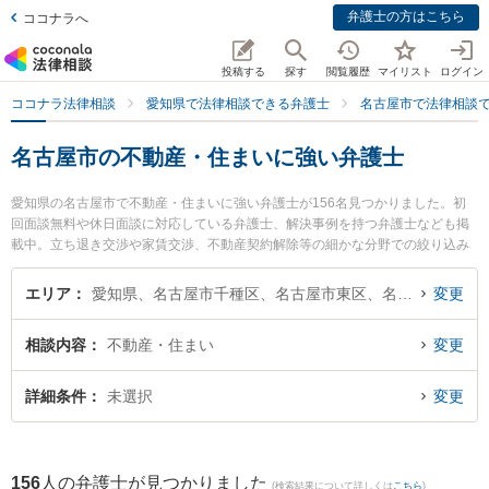
弁護士の方はこちら
ココナラへ
投稿する
探す
閲覧履歴
マイリスト
ログイン
ココナラ法律相談
愛知県で法律相談できる弁護士
名古屋市で法律相談
名古屋市の不動産・住まいに強い弁護士
愛知県の名古屋市で不動産・住まいに強い弁護士が156名見つかりました。初
回面談無料や休日面談に対応している弁護士、解決事例を持つ弁護士なども掲
載中。立ち退き交渉や家賃交渉、不動産契約解除等の細かな分野での絞り込み
検索もでき便利です。特に旭合同法律事務所 名古屋事務所の木下 敏秀弁護士や
いなほ法律事務所の伊藤 力也弁護士、名古屋葵綜合法律事務所の石川 耕三弁護
エリア
愛知県、名古屋市千種区、名古屋市東区、名古屋市北区、名古屋市西区、名古屋市中村区、名古屋市中区、名古屋市昭和区、名古屋市瑞穂区、名古屋市熱田区、名古屋市中川区、名古屋市港区、名古屋市南区、名古屋市守山区、名古屋市緑区、名古屋市名東区、名古屋市天白区
変更
士のプロフィール情報や弁護士費用、強みなどが注目されています。『名古屋
市で土日や夜間に発生した不動産・住まいのトラブルを今すぐに弁護士に相談
相談内容
不動産・住まい
変更
したい』『不動産・住まいのトラブル解決の実績豊富な近くの弁護士を検索し
たい』『初回相談無料で不動産・住まいを法律相談できる名古屋市内の弁護士
に相談予約したい』などでお困りの相談者さんにおすすめです。
詳細条件
未選択
変更
156
人の弁護士が見つかりました
(検索結果について詳しくは
こちら
)