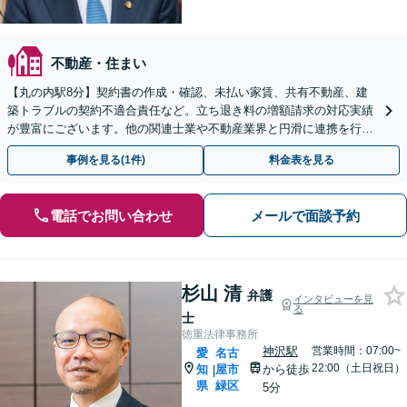
不動産・住まい
【丸の内駅8分】契約書の作成・確認、未払い家賃、共有不動産、建
築トラブルの契約不適合責任など。立ち退き料の増額請求の対応実績
が豊富にございます。他の関連士業や不動産業界と円滑に連携を行
い、正確に手続きを進めてまいります。【初回面談無料】
事例を見る(1件)
料金表を見る
電話でお問い合わせ
メールで面談予約
杉山 清
弁護
インタビューを見
る
士
徳重法律事務所
神沢駅
営業時間：07:00~
愛
名古
22:00（土日祝日）
知
屋市
から徒歩
|
県
緑区
5分