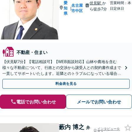
愛
伏見駅
か
営業時間：本
名古屋
知
|
日定休日
ら徒歩7分
市中区
県
不動産・住まい
【伏見駅7分】【電話相談可】【WEB面談対応】山林や農地を含む
様々な不動産について、行政との交渉から譲受人との契約書作成まで
一貫してサポートいたします。近隣とのトラブルになっている場合
や、解決が難航している案件でも、ぜひご相談ください。
料金表を見る
電話でお問い合わせ
メールでお問い合わせ
藪内 博之
弁
インタビューを