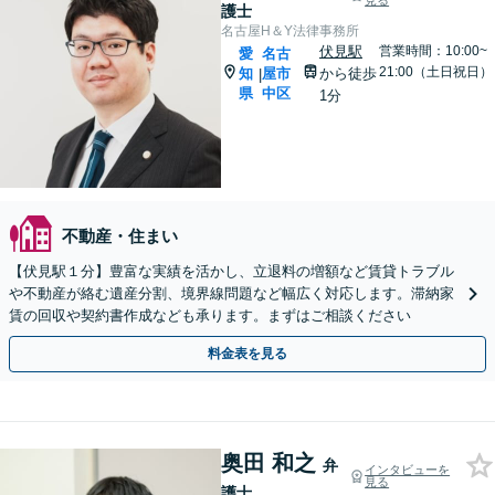
見る
護士
名古屋H＆Y法律事務所
伏見駅
営業時間：10:00~
愛
名古
21:00（土日祝日）
知
屋市
から徒歩
|
県
中区
1分
不動産・住まい
【伏見駅１分】豊富な実績を活かし、立退料の増額など賃貸トラブル
や不動産が絡む遺産分割、境界線問題など幅広く対応します。滞納家
賃の回収や契約書作成なども承ります。まずはご相談ください
料金表を見る
奥田 和之
弁
インタビューを
見る
護士