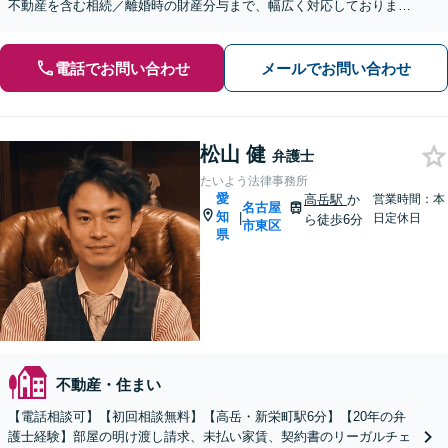
不動産を含む相続／離婚時の財産分与まで、幅広く対応しておりま
す。【初回面談無料】【セカンドオピニオン対応】
電話でお問い合わせ
メールでお問い合わせ
松山 健
弁護士
たいよう法律事務所
愛
高岳駅
か
営業時間：本
名古屋
知
|
日定休日
ら徒歩6分
市東区
県
不動産・住まい
【電話相談可】【初回相談無料】【高岳・新栄町駅6分】【20年の弁
護士経験】部屋の明け渡し請求、未払い家賃、契約書のリーガルチェ