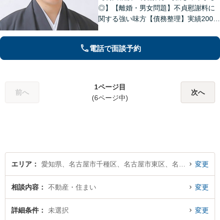
◎】【離婚・男女問題】不貞慰謝料に
関する強い味方【債務整理】実績2000
件以上！依頼者さまに寄り添い解決へ
尽力します【相続】トラブルには迅速
電話で面談予約
に対応。調停もお任せください【丸の
内駅4分】
1ページ目
前へ
次へ
(6ページ中)
エリア
愛知県、名古屋市千種区、名古屋市東区、名古屋市北区、名古屋市西区、名古屋市中村区、名古屋市中区、名古屋市昭和区、名古屋市瑞穂区、名古屋市熱田区、名古屋市中川区、名古屋市港区、名古屋市南区、名古屋市守山区、名古屋市緑区、名古屋市名東区、名古屋市天白区
変更
相談内容
不動産・住まい
変更
詳細条件
未選択
変更