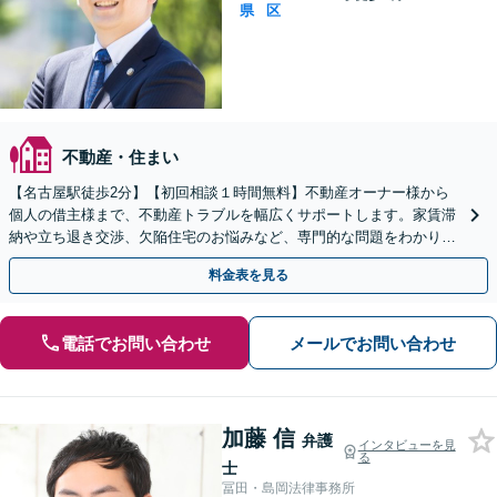
県
区
不動産・住まい
【名古屋駅徒歩2分】【初回相談１時間無料】不動産オーナー様から
個人の借主様まで、不動産トラブルを幅広くサポートします。家賃滞
納や立ち退き交渉、欠陥住宅のお悩みなど、専門的な問題をわかりや
すく説明。まずはご相談ください。
料金表を見る
電話でお問い合わせ
メールでお問い合わせ
加藤 信
弁護
インタビューを見
る
士
冨田・島岡法律事務所