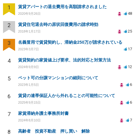
1
賃貸アパートの退去費用を高額請求されました
48
2020年9月26日
2
賃貸住宅退去時の原状回復費用の請求時効
25
2018年1月17日
3
名義冒用で賃貸契約し、滞納金250万が請求されている
17
2023年3月7日
4
賃貸契約の家賃値上げ要求、法的対応と対策方法
12
2024年9月9日
5
ペット可の分譲マンションの細則について
6
2023年1月5日
6
賃貸の連帯保証人から外れることの可能性について
6
2025年9月15日
7
家賃滞納弁護士事務所封書
7
2024年8月10日
8
高齢者 投資不動産 押し買い 解除