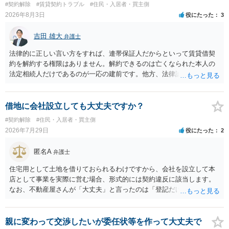
#契約解除
#賃貸契約トラブル
#住民・入居者・買主側
2026年8月3日
役にたった
3
吉田 雄大
弁護士
法律的に正しい言い方をすれば、連帯保証人だからといって賃貸借契
約を解約する権限はありません。解約できるのは亡くなられた本人の
法定相続人だけであるのが一応の建前です。他方、法律論はさてお
き、事実上であれ明渡が完了すれば賃貸人としてはそれ以上のことを
する動機づけがなくなります。 今回進められつつある手続はあくまで
も、建物を賃貸人に一日も早く明け渡すための便宜的方法として理解
借地に会社設立しても大丈夫ですか？
するのが良いと思います。またその方法で進めた方が、連帯保証人で
#契約解除
#住民・入居者・買主側
あるお知り合いさんにとっても、自身の経済的負担を最小限に食い止
2026年7月29日
役にたった
2
められるため望ましいやり方だといえます。
匿名A
弁護士
住宅用として土地を借りておられるわけですから、会社を設立して本
店として事業を実際に営む場合、形式的には契約違反に該当します。
なお、不動産屋さんが「大丈夫」と言ったのは「登記だけなら実務上
トラブルになることは少ない」という経験則に基づいたものと推測さ
れますが、これは法的な保証ではありません。 ただ、解除まで認めら
れるかどうかについては信頼関係が破壊されたかどうかで判断されま
親に変わって交渉したいが委任状等を作って大丈夫で