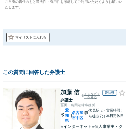
ご自身の責任のもと適法性・有用性を考慮してご利用いただくようお願いい
たします。
マイリストに入れる
この質問に回答した弁護士
加藤 信
愛知県
インタビュ
ーを見る
弁護士
冨田・島岡法律事務所
愛
伏見駅
か
営業時間：
名古屋
知
|
本日定休日
ら徒歩7分
市中区
県
⭐️インターネット⭐️個人事業主・ク