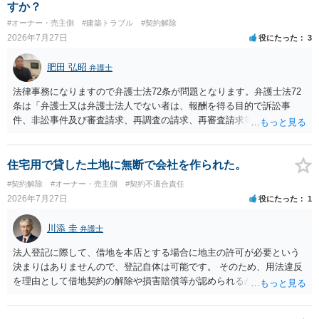
すので、建物を事務所・店舗用に大きく改築する等までなさらない限
すか？
り、リスクはそれほど大きくないかもしれません。 しかしそれでも、
#オーナー・売主側
#建築トラブル
#契約解除
大家さんが契約違反を口実に、将来の更新時に更新料の上乗せを要求
2026年7月27日
役にたった
3
したり、立ち退きを迫る材料に使ったりする可能性は否定できませ
ん。
肥田 弘昭
弁護士
法律事務になりますので弁護士法72条が問題となります。弁護士法72
条は「弁護士又は弁護士法人でない者は、報酬を得る目的で訴訟事
件、非訟事件及び審査請求、再調査の請求、再審査請求等行政庁に対
する不服申立事件その他一般の法律事件に関して鑑定、代理、仲裁若
しくは和解その他の法律事務を取り扱い、又はこれらの周旋をするこ
とを業とすることができない。ただし、この法律又は他の法律に別段
住宅用で貸した土地に無断で会社を作られた。
の定めがある場合は、この限りでない。」とのことから、報酬を得る
#契約解除
#オーナー・売主側
#契約不適合責任
目的がないのであれば適法です。なぜなら、弁護士法72条に違反しな
2026年7月27日
役にたった
1
いのであれば、委任については無償で委任者が受任者に委任できるか
らです。ご参考にしてください。
川添 圭
弁護士
法人登記に際して、借地を本店とする場合に地主の許可が必要という
決まりはありませんので、登記自体は可能です。 そのため、用法違反
を理由として借地契約の解除や損害賠償等が認められるかどうかが問
題になると思われます。具体的には、「住宅用」というのが、借地人
の建物を住居用に限定する（事業に使用しない）特約があると評価で