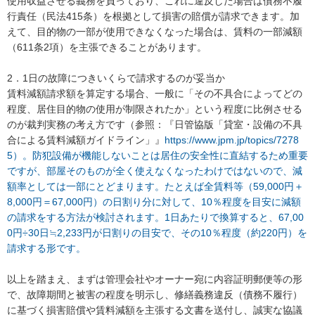
使用収益させる義務を負っており、これに違反した場合は債務不履
行責任（民法415条）を根拠として損害の賠償が請求できます。加
えて、目的物の一部が使用できなくなった場合は、賃料の一部減額
（611条2項）を主張できることがあります。

2．1日の故障につきいくらで請求するのが妥当か

賃料減額請求額を算定する場合、一般に「その不具合によってどの
程度、居住目的物の使用が制限されたか」という程度に比例させる
のが裁判実務の考え方です（参照：『日管協版「貸室・設備の不具
合による賃料減額ガイドライン」』
https://www.jpm.jp/topics/7278
5）。防犯設備が機能しないことは居住の安全性に直結するため重要
ですが、部屋そのものが全く使えなくなったわけではないので、減
額率としては一部にとどまります。たとえば全賃料等（59,000円＋
8,000円＝67,000円）の日割り分に対して、10％程度を目安に減額
の請求をする方法が検討されます。1日あたりで換算すると、67,00
0円÷30日≒2,233円が日割りの目安で、その10％程度（約220円）を
請求する形です。
以上を踏まえ、まずは管理会社やオーナー宛に内容証明郵便等の形
で、故障期間と被害の程度を明示し、修繕義務違反（債務不履行）
に基づく損害賠償や賃料減額を主張する文書を送付し、誠実な協議