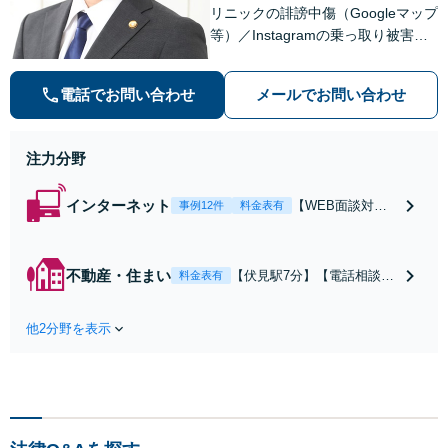
リニックの誹謗中傷（Googleマップ
等）／Instagramの乗っ取り被害回
復【介護・保育施設】誤嚥や転倒な
どの事故対応から法改正・入居者対
電話でお問い合わせ
メールでお問い合わせ
応まで適切に対応【WEB面談対応】
【休日・夜間相談可】
注力分野
インターネット
【WEB面談対
事例12件
料金表有
応】個人事業主・
クリニックの誹謗
中傷に強い／Goo
不動産・住まい
【伏見駅7分】【電話相談
料金表有
gleマップ口コミ
可】【WEB面談対応】山林
削除・発信者情報
や農地を含む様々な不動産
開示請求・Instagr
他2分野を表示
について、行政との交渉か
amアカウント復
ら譲受人との契約書作成ま
旧／カスハラ対策
で一貫してサポートいたし
／インフルエンサ
ます。近隣とのトラブルに
ーもご相談を／To
なっている場合や、解決が
rrent・チケット転
難航している案件でも、ぜ
売等の発信者側の