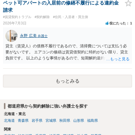
きるかどうかが重要でしょう（借地契約締結後に賃借人が建物を店舗
ペット可アパートの入居前の修繕不履行による違約金
に改装したという事案で、住居に限定する特約までは存在しなかった
請求
として契約解除を認めなかった裁判例があります）。契約条項の記載
#賃貸契約トラブル
#契約解除
#住民・入居者・買主側
や解釈の問題になりますので、弁護士へ直接相談されることをお勧め
2026年7月3日
役にたった
1
します。
永野 広美
弁護士
貸主（賃貸人）の債務不履行であるので、清掃費については支払う必
要がないです。 エアコンの修繕は賃貸借契約に特約がない限り、貸主
負担です。 以上のような事情があるので、短期解約違約金を支払う必
要はないと反論できる可能性があります。
もっとみる
都道府県から契約解除に強い弁護士を探す
北海道・東北
北海道
青森県
岩手県
宮城県
秋田県
山形県
福島県
関東