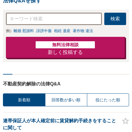
法律Q&Aを探す
ひご相談ください。
対応も得意
検索
例）
離婚 慰謝料
誹謗中傷
相続 遺産
著作物 違法
無料法律相談
新しく投稿する
不動産契約解除の法律Q&A
新着順
回答数が多い順
役にたった順
連帯保証人が本人確定前に賃貸解約手続きをすること
に関して