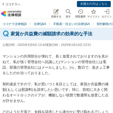
弁護士の方はこちら
ココナラへ
投稿する
探す
閲覧履歴
マイリスト
ログイン
ココナラ法律相談
法律Q&A
不動産・住まいの法律Q&A
契約解除の
家賃か共益費の減額請求の効果的な手法
公開日時：
2025年3月6日 13:44
更新日時：
2025年3月14日 23:51
マンションの共用部分が壊れて、長く放置されておりますのを見か
ねて、私が強く管理会社へ抗議した(マンションの管理会社には電
話、部屋の管理会社にはメールしました。)ら、数日で、急きょ工事
をしたのか治っておりました。

契約違反ですので、私が思いつく名目としては、家賃か共益費の減
額(もしくは慰謝料)を請求したい思いです。特に、防犯に大きく関
わるオートロックのドアが、機能しない状態で数週間も放置した点
が許せません。

どのような主張で、金銭を請求したら速やかに受け取れるでしょう