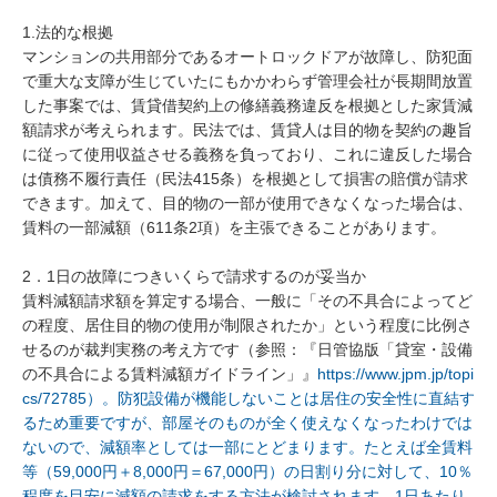
1.法的な根拠

マンションの共用部分であるオートロックドアが故障し、防犯面
で重大な支障が生じていたにもかかわらず管理会社が長期間放置
した事案では、賃貸借契約上の修繕義務違反を根拠とした家賃減
額請求が考えられます。民法では、賃貸人は目的物を契約の趣旨
に従って使用収益させる義務を負っており、これに違反した場合
は債務不履行責任（民法415条）を根拠として損害の賠償が請求
できます。加えて、目的物の一部が使用できなくなった場合は、
賃料の一部減額（611条2項）を主張できることがあります。

2．1日の故障につきいくらで請求するのが妥当か

賃料減額請求額を算定する場合、一般に「その不具合によってど
の程度、居住目的物の使用が制限されたか」という程度に比例さ
せるのが裁判実務の考え方です（参照：『日管協版「貸室・設備
の不具合による賃料減額ガイドライン」』
https://www.jpm.jp/topi
cs/72785）。防犯設備が機能しないことは居住の安全性に直結す
るため重要ですが、部屋そのものが全く使えなくなったわけでは
ないので、減額率としては一部にとどまります。たとえば全賃料
等（59,000円＋8,000円＝67,000円）の日割り分に対して、10％
程度を目安に減額の請求をする方法が検討されます。1日あたり