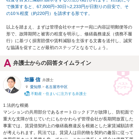
で換算すると、67,000円÷30日≒2,233円が日割りの目安で、そ
の10％程度（約220円）を請求する形です。
以上を踏まえ、まずは管理会社やオーナー宛に内容証明郵便等の
形で、故障期間と被害の程度を明示し、修繕義務違反（債務不履
行）に基づく損害賠償や賃料減額を主張する文書を送付し、誠実
な協議を促すことが最初のステップとなるでしょう。
弁護士からの回答タイムライン
加藤 信
弁護士
愛知県
>
名古屋市中区
不動産・住まいに注力する弁護士
1.法的な根拠

マンションの共用部分であるオートロックドアが故障し、防犯面で
重大な支障が生じていたにもかかわらず管理会社が長期間放置した
事案では、賃貸借契約上の修繕義務違反を根拠とした家賃減額請求
が考えられます。民法では、賃貸人は目的物を契約の趣旨に従って