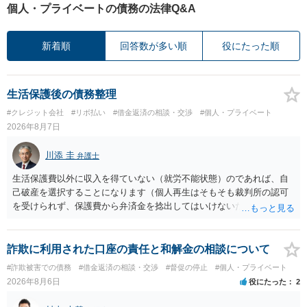
個人・プライベートの債務の法律Q&A
新着順
回答数が多い順
役にたった順
生活保護後の債務整理
#クレジット会社
#リボ払い
#借金返済の相談・交渉
#個人・プライベート
2026年8月7日
川添 圭
弁護士
生活保護費以外に収入を得ていない（就労不能状態）のであれば、自
己破産を選択することになります（個人再生はそもそも裁判所の認可
を受けられず、保護費から弁済金を捻出してはいけないため任意整理
という選択肢もありません）。法テラスの法律扶助を利用すれば弁護
士費用は法テラスが負担し、裁判所の予納金等も法テラスが援助して
くれるため、弁護士へ自己破産を任せれば解決します。
詐欺に利用された口座の責任と和解金の相談について
#詐欺被害での債務
#借金返済の相談・交渉
#督促の停止
#個人・プライベート
2026年8月6日
役にたった
2