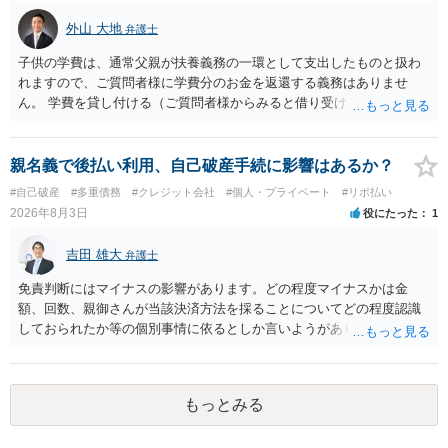
のは致し方ありません。真摯に分割して支払うことを相手に告げてい
外山 大地
弁護士
くのみでしょう。 以上、ご参考まで。
子供の学費は、通常父親が扶養義務の一環として支出したものと扱わ
れますので、ご質問者様に学費分のお金を返還する義務はありませ
ん。 学費を貸し付ける（ご質問者様からみると借り受ける）といった
合意がない限りは、法的に返す義務があると主張するのは難しいでし
ょう。
親名義で後払い利用、自己破産手続に影響はあるか？
#自己破産
#多重債務
#クレジット会社
#個人・プライベート
#リボ払い
2026年8月3日
役にたった
1
吉田 雄大
弁護士
免責判断にはマイナスの影響があります。どの程度マイナスかは金
額、回数、親御さんが当該決済方法を採ることについてどの程度認識
しておられたか等の個別事情に依るとしか言いようがありません。 と
もあれ、依頼しておられる弁護士さんに直ちに具体的状況をお伝えに
なって相談し、善後策を考えることをお勧めします。
もっとみる