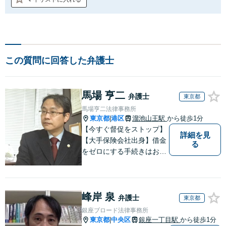
この質問に回答した弁護士
馬場 亨二
弁護士
東京都
馬場亨二法律事務所
東京都
港区
溜池山王駅
から徒歩1分
|
【今すぐ督促をストップ】
詳細を見
【大手保険会社出身】借金
る
をゼロにする手続きはお任
せください。早期のご相談
でコロナショックによる収
入減など、最善の解決策を
峰岸 泉
提案。債権者との交渉ごと
弁護士
東京都
も実績豊富。【自己破産／
銀座ブロード法律事務所
任意意整理／個人再生】
東京都
中央区
銀座一丁目駅
から徒歩1分
|