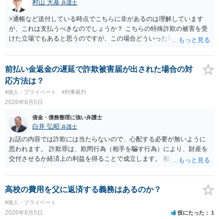
村山 大基
弁護士
>通帳など送付している時点でこちらに非があるのは理解しています
が、これは支払うべきなのでしょうか？ こちらの特殊詐欺の被害を受
けた立場でもあると思うのですが、この場合どういった対処が必要で
しょうか？ →依頼するかどうかは別にして、弁護士に相談に行った方
がいいとは思います。 そもそも、特殊詐欺関係なく旦那さんの行為
は法に触れる可能性もあります。 ＞100万を支払わず穏便に和解する
前払い金返金の遅延で詐欺被害届が出された場合の対
ことは可能でしょうか？ →一般的には難しいです。相談者さんも１０
応方法は？
０万円の被害を受けたとして、１円も払わないで和解したいと言われ
#個人・プライベート
#刑事裁判
たら、 できるだけ重い刑罰を与えて欲しい、と思われるのではない
2026年8月5日
でしょうか。 ＞弁護士さんに入ってもらうことで支払額が下がること
はありますか？ そこはあり得ます、ただ、弁護士費用かけるならその
借金・債務整理に強い弁護士
分賠償に回すことも考えられるので、 兼ね合いは考えてみましょう。
白井 弘昭
弁護士
お話の内容では詐欺には当たらないので、心配する必要が無いように
思われます。 詐欺罪は、欺罔行為（相手を騙す行為）により、財産を
交付させるか経済上の利益を得ることで成立します。 相談者さんは、
お金が返金できないというだけで、何ら相手を騙していません。 です
ので、詐欺罪の実行行為性が無く罪に問うことはできません。 おそら
く、相手が真実を話せば警察も取り合わないと思いますが、虚偽の内
高校の費用を父に返済する義務はあるのか？
容を述べた場合は、捜査はあるかもしれません。 ただし、捜査におい
#個人・プライベート
て、真実を説明すれば、「ちゃんと返しなさいよ」程度の注意で済む
2026年8月5日
役にたった
1
ことだと思われます。 また、返せるお金が無いのであれば、返せない