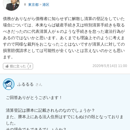
東京都
>
港区
債務がありながら債権者に知らせずに解散し清算の登記をしていた
場合については、本来ならば破産手続き又は特別清算手続きを取る
べきだったのに代表清算人がｓのような手続きを怠った違法行為が
あるのではないかと思います。あくまでも理論上そのように考えま
すので同様な裁判をおこなったことはないですが清算人に対しての
損害賠償請求としては可能性が全くないとは言えないのかとも思い
ます。
2020年5月14日 11:00
役に立った
2
ふるるる
さん
ご回答ありがとうございます！

清算登記は謄本に記載されものなのでしょうか？

また、謄本上にある法人住所はすでにもぬけの殻となっておりま
した。

その場合でもできるでしょうか？
