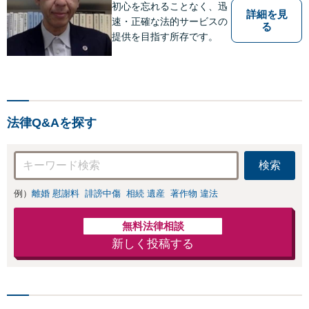
【溜池山王徒歩1分】
初心を忘れることなく、迅
詳細を見
速・正確な法的サービスの
る
提供を目指す所存です。
法律Q&Aを探す
検索
例）
離婚 慰謝料
誹謗中傷
相続 遺産
著作物 違法
無料法律相談
新しく投稿する