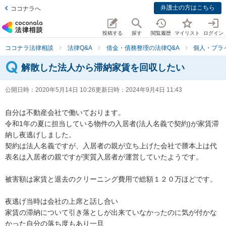
弁護士の方はこちら
ココナラへ
投稿する
探す
閲覧履歴
マイリスト
ログイン
ココナラ法律相談
法律Q&A
借金・債務整理の法律Q&A
個人・プラ
解散した法人から滞納家賃を回収したい
公開日時：
2020年5月14日 10:26
更新日時：
2024年9月4日 11:43
自分は不動産会社で働いております。

令和1年の夏に担当している物件の入居者(法人名義で契約)が家賃滞
納し夜逃げしました。

契約は法人名義ですが、入居者の親が立ち上げた会社で謄本上は代
表名は入居者の親ですが実質入居者が運営していたようです。

被害額は家賃と退去のクリーニング費用で総額１２０万ほどです。

夜逃げ当時は会社の上席と話し合い

家賃の滞納について引き落としが出来ていなかったのに気が付かな
かった自分の落ち度もあり一旦
