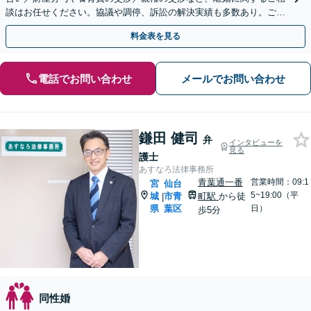
談はお任せください。協議や調停、訴訟の解決実績も多数あり。ご希
望に寄り添いながら、最善の解決を目指して対応します
料金表を見る
電話でお問い合わせ
メールでお問い合わせ
鎌田 健司
弁
インタビューを
見る
護士
あすなろ法律事務所
青葉通一番
営業時間：09:1
宮
仙台
5~19:00（平
城
市青
町駅
から徒
|
県
葉区
日）
歩5分
同性婚