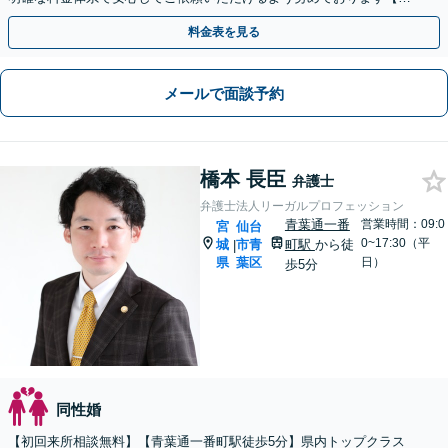
護士経験15年以上】
料金表を見る
メールで面談予約
橋本 長臣
弁護士
弁護士法人リーガルプロフェッション
青葉通一番
営業時間：09:0
宮
仙台
0~17:30（平
城
市青
町駅
から徒
|
県
葉区
日）
歩5分
同性婚
【初回来所相談無料】【青葉通一番町駅徒歩5分】県内トップクラス