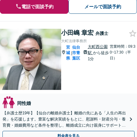
電話で面談予約
メールで面談予約
小田嶋 章宏
弁護士
大町法律事務所
大町西公園
営業時間：09:3
宮
仙台
0~17:30（平
城
市青
駅
から徒歩
|
県
葉区
日）
1分
同性婚
【弁護士歴19年】【仙台の離婚弁護士】離婚の先にある「人生の再出
発」を応援します。豊富な解決実績をもとに、慰謝料・財産分与・養
育費・婚姻費用など条件を整理し、離婚成立に向け親身にサポートし
ます。【大町西公園駅1分】【夜間・休日対応可能】
料金表を見る