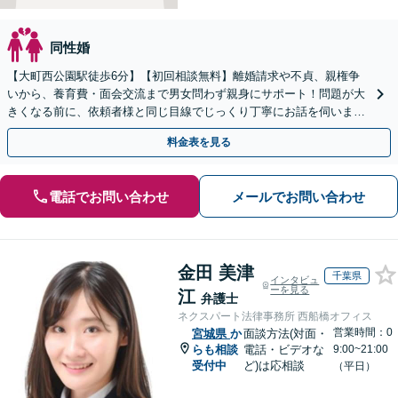
同性婚
【大町西公園駅徒歩6分】【初回相談無料】離婚請求や不貞、親権争
いから、養育費・面会交流まで男女問わず親身にサポート！問題が大
きくなる前に、依頼者様と同じ目線でじっくり丁寧にお話を伺いま
す。お気軽にご相談ください【電話・メール・WEB相談可】
料金表を見る
電話でお問い合わせ
メールでお問い合わせ
金田 美津
千葉県
インタビュ
ーを見る
江
弁護士
ネクスパート法律事務所 西船橋オフィス
営業時間：0
宮城県
か
面談方法(対面・
らも相談
電話・ビデオな
9:00~21:00
受付中
ど)は応相談
（平日）