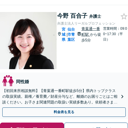
今野 百合子
弁護士
弁護士法人リーガルプロフェッション
青葉通一番
営業時間：09:0
宮
仙台
0~17:30（平
城
市青
町駅
から徒
|
県
葉区
日）
歩5分
同性婚
【初回来所相談無料】【青葉通一番町駅徒歩5分】県内トップクラス
の取扱実績。親権／養育費／財産分与など、離婚のお困りごとはご相
談ください。お子さま関連問題の取扱い実績多数あり。依頼者さまの
状況やご要望に寄り添い、最善の解決を目指します。
料金表を見る