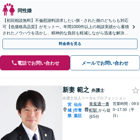
同性婚
【初回相談無料】不倫慰謝料請求したい側・された側のどちらも対応
可【低価格高品質】がモットー。年間1000件以上の相談実績から蓄積
されたノウハウを活かし、精神的な負担も軽減しながら迅速な解決を
目指します。【休日・夜間相談あり】【ビデオ面談可】
料金表を見る
電話でお問い合わせ
メールでお問い合わせ
新妻 範之
弁護士
弁護士法人リーガルプロフェッション
青葉通一番
営業時間：09:0
宮
仙台
0~17:30（平
城
市青
町駅
から徒
|
県
葉区
日）
歩5分