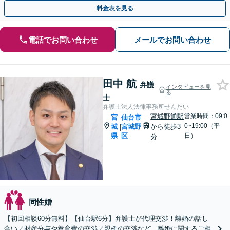
料金表を見る
電話でお問い合わせ
メールでお問い合わせ
田中 航
弁護
インタビューを見
る
士
弁護士法人法律事務所せんだい
宮城野通駅
営業時間：09:0
宮
仙台市
0~19:00（平
城
宮城野
から徒歩3
|
県
区
日）
分
同性婚
【初回相談60分無料】【仙台駅6分】弁護士が代理交渉！離婚の話し
合い／財産分与や養育費の交渉／親権の交渉など、離婚に関するご相