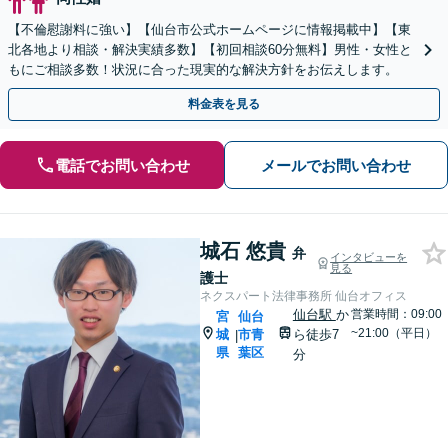
【不倫慰謝料に強い】【仙台市公式ホームページに情報掲載中】【東
北各地より相談・解決実績多数】【初回相談60分無料】男性・女性と
もにご相談多数！状況に合った現実的な解決方針をお伝えします。
料金表を見る
電話でお問い合わせ
メールでお問い合わせ
城石 悠貴
弁
インタビューを
見る
護士
ネクスパート法律事務所 仙台オフィス
仙台駅
か
営業時間：09:00
宮
仙台
~21:00（平日）
城
市青
ら徒歩7
|
県
葉区
分