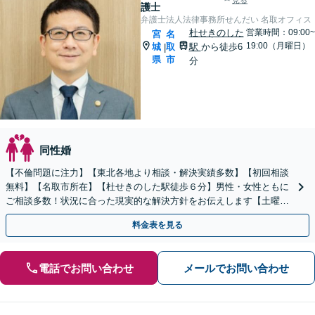
見る
護士
弁護士法人法律事務所せんだい 名取オフィス
杜せきのした
営業時間：09:00~
宮
名
19:00（月曜日）
城
取
駅
から徒歩6
|
県
市
分
同性婚
【不倫問題に注力】【東北各地より相談・解決実績多数】【初回相談
無料】【名取市所在】【杜せきのした駅徒歩６分】男性・女性ともに
ご相談多数！状況に合った現実的な解決方針をお伝えします【土曜相
談可】【駐車場完備】【完全個室】【プライバシー厳守】
料金表を見る
電話でお問い合わせ
メールでお問い合わせ