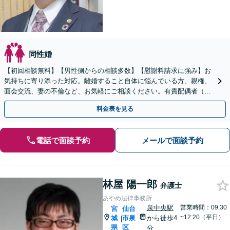
同性婚
【初回相談無料】【男性側からの相談多数】【慰謝料請求に強み】お
気持ちに寄り添った対応。離婚すること自体に悩んでいる方、親権、
面会交流、妻の不倫など、お気軽にご相談ください。有責配偶者（不
倫した側）の相談も対応します。【青葉通一番町駅4分】
料金表を見る
電話で面談予約
メールで面談予約
林屋 陽一郎
弁護士
あやめ法律事務所
泉中央駅
営業時間：09:30
宮
仙台
~12:20（平日）
城
市泉
から徒歩4
|
県
区
分