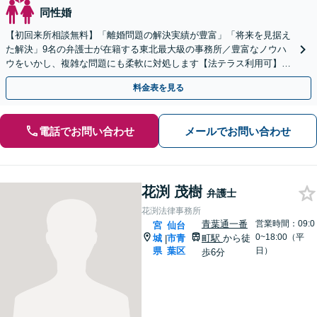
同性婚
【初回来所相談無料】「離婚問題の解決実績が豊富」「将来を見据え
た解決」9名の弁護士が在籍する東北最大級の事務所／豊富なノウハ
ウをいかし、複雑な問題にも柔軟に対処します【法テラス利用可】
【秘密厳守】
料金表を見る
電話でお問い合わせ
メールでお問い合わせ
花渕 茂樹
弁護士
花渕法律事務所
青葉通一番
営業時間：09:0
宮
仙台
0~18:00（平
城
市青
町駅
から徒
|
県
葉区
日）
歩6分