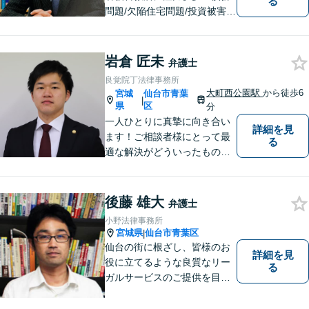
る
問題/欠陥住宅問題/投資被害問
題などにお困りの方は是非ご
相談ください。依頼者様のご
意向を最大限汲み取るべく、
岩倉 匠未
弁護士
丁寧なヒアリングと相談環境
良覚院丁法律事務所
の整備に努めています。
大町西公園駅
から徒歩6
宮城
仙台市青葉
|
県
区
分
一人ひとりに真摯に向き合い
詳細を見
ます！ご相談者様にとって最
る
適な解決がどういったものな
のか、丁寧にご説明いたしま
す【ご相談者様と二人三脚で
解決に臨む 】【労働問題／交
後藤 雄大
弁護士
通事故／離婚問題／相続問題
小野法律事務所
／など】
宮城県
仙台市青葉区
|
仙台の街に根ざし、皆様のお
詳細を見
役に立てるような良質なリー
る
ガルサービスのご提供を目指
しています。