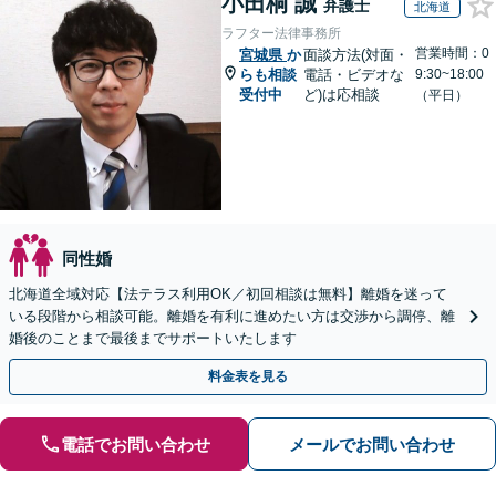
小田桐 誠
弁護士
北海道
ラフター法律事務所
営業時間：0
宮城県
か
面談方法(対面・
らも相談
電話・ビデオな
9:30~18:00
受付中
ど)は応相談
（平日）
同性婚
北海道全域対応【法テラス利用OK／初回相談は無料】離婚を迷って
いる段階から相談可能。離婚を有利に進めたい方は交渉から調停、離
婚後のことまで最後までサポートいたします
料金表を見る
電話でお問い合わせ
メールでお問い合わせ