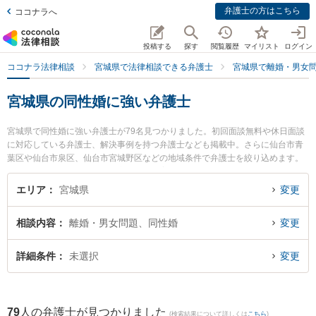
弁護士の方はこちら
ココナラへ
投稿する
探す
閲覧履歴
マイリスト
ログイン
ココナラ法律相談
宮城県で法律相談できる弁護士
宮城県で離婚・男女
宮城県の同性婚に強い弁護士
宮城県で同性婚に強い弁護士が79名見つかりました。初回面談無料や休日面談
に対応している弁護士、解決事例を持つ弁護士なども掲載中。さらに仙台市青
葉区や仙台市泉区、仙台市宮城野区などの地域条件で弁護士を絞り込めます。
離婚・男女問題に関係する財産分与や養育費、親権等の細かな分野での絞り込
み検索もでき便利です。特に品川直人法律事務所の品川 直人弁護士や大町法律
エリア
宮城県
変更
事務所の小田嶋 章宏弁護士、法律事務所絆の森本 裕己弁護士のプロフィール情
報や弁護士費用、強みなどが注目されています。『宮城県で土日や夜間に発生
相談内容
離婚・男女問題、同性婚
変更
した同性婚のトラブルを今すぐに弁護士に相談したい』『同性婚のトラブル解
決の実績豊富な近くの弁護士を検索したい』『初回相談無料で同性婚を法律相
談できる宮城県内の弁護士に相談予約したい』などでお困りの相談者さんにお
詳細条件
未選択
変更
すすめです。
79
人の弁護士が見つかりました
(検索結果について詳しくは
こちら
)