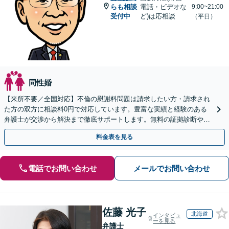
らも相談
電話・ビデオな
9:00~21:00
受付中
ど)は応相談
（平日）
同性婚
【来所不要／全国対応】不倫の慰謝料問題は請求したい方・請求され
た方の双方に相談料0円で対応しています。豊富な実績と経験のある
弁護士が交渉から解決まで徹底サポートします。無料の証拠診断や着
手金の返還保証もありますので安心してご相談ください。
料金表を見る
電話でお問い合わせ
メールでお問い合わせ
佐藤 光子
北海道
インタビュ
ーを見る
弁護士