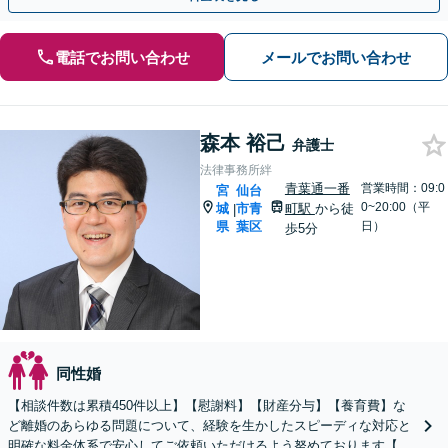
電話でお問い合わせ
メールでお問い合わせ
森本 裕己
弁護士
法律事務所絆
青葉通一番
営業時間：09:0
宮
仙台
0~20:00（平
城
市青
町駅
から徒
|
県
葉区
日）
歩5分
同性婚
【相談件数は累積450件以上】【慰謝料】【財産分与】【養育費】な
ど離婚のあらゆる問題について、経験を生かしたスピーディな対応と
明確な料金体系で安心してご依頼いただけるよう努めております【弁