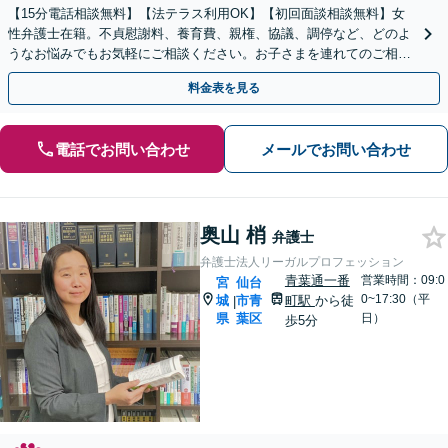
【15分電話相談無料】【法テラス利用OK】【初回面談相談無料】女
性弁護士在籍。不貞慰謝料、養育費、親権、協議、調停など、どのよ
うなお悩みでもお気軽にご相談ください。お子さまを連れてのご相談
も大歓迎です【青葉通一番町駅5分】
料金表を見る
電話でお問い合わせ
メールでお問い合わせ
奥山 梢
弁護士
弁護士法人リーガルプロフェッション
青葉通一番
営業時間：09:0
宮
仙台
0~17:30（平
城
市青
町駅
から徒
|
県
葉区
日）
歩5分