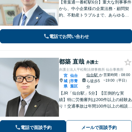
【青葉通一番町駅6分】重大な刑事事件
から、中小企業様の企業法務・顧問契
約、不動産トラブルまで、あらゆる法
律問題に全力を尽くします。ご相談い
ただくだけで解決の糸口が見える場合
もございます。一人で抱え込まず、ま
電話でお問い合わせ
ずは初回無料相談へご連絡ください。
都築 直哉
弁護士
弁護士法人平松剛法律事務所 仙台事務所
仙台駅
か
営業時間：08:00
宮
仙台
~19:00（平日）
城
市青
ら徒歩5
|
県
葉区
分
【JR「仙台駅」5分】【圧倒的な実
績】特に労働審判は200件以上の経験あ
り！交通事故は年間100件以上の相談対
応！もちろん、債権回収や企業法務ま
で全般に対応できます【社会保険労務
士資格あり】【中小企業診断士資格あ
電話で面談予約
メールで面談予約