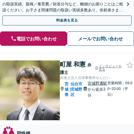
の取扱実績。親権／養育費／財産分与など、離婚のお困りごとはご相
談ください。お子さま関連問題の取扱い実績多数あり。依頼者さまの
状況やご要望に寄り添い、最善の解決を目指します。
料金表を見る
電話でお問い合わせ
メールでお問い合わせ
町屋 和憲
弁
インタビューを
見る
護士
弁護士法人法律事務所せんだい
宮城野通駅
営業時間：09:0
宮
仙台市
0~20:00（平
城
宮城野
から徒歩3
|
県
区
日）
分
同性婚