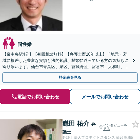
同性婚
【泉中央駅4分】【初回相談無料】【弁護士歴10年以上】「地元・宮
城に根差した豊富な実績と法的知識」離婚に迷っている方の気持ちに
寄り添います。仙台市青葉区、泉区、宮城野区、富谷市、大和町、大
郷町、大衡村、利府町や塩竈市など【近隣駐車場あり】
料金表を見る
電話でお問い合わせ
メールでお問い合わせ
鎌田 祐介
弁
インタビューを
見る
護士
弁護士法人プロテクトスタンス 仙台事務所