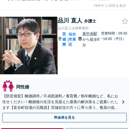
79件中 1-30件を表示
品川 直人
弁護士
品川直人法律事務所
泉中央駅
営業時間：09:30
宮
仙台
~18:00（平日）
城
市泉
から徒歩8
|
県
区
分
同性婚
【防音個室】離婚調停／不貞慰謝料／養育費／熟年離婚など、私にお
任せください！離婚後の生活を見据えた最善の解決策をご提案いたし
ます【富谷町役場の元職員】宮城在住の方々に寄り添う、敷居の低い
事務所です【LINE・メール予約可】
料金表を見る