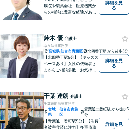
詳細を見
病院や製薬会社、医療機関か
る
らの相談に豊富な経験があり
ます。【初回相談無料】ご依
頼者様の声に真摯に耳を傾
け、「法律の能力」「コミュ
鈴木 優
ニケーション力」「リサーチ
弁護士
力」をフルに用いて、真の救
ゆう法律事務所
済を目指します。【分割払い
宮城県
仙台市青葉区
北四番丁駅
から徒歩3分
|
可】
【北四番丁駅5分】【キッズス
詳細を見
ペースあり】女性の依頼者さ
る
まからご相談多数！お気持ち
に寄り添うことを一番大切に
しています。離婚・男女問題
はお任せください！不貞慰謝
千葉 達朗
料請求／親権・養育費【労働
弁護士
問題】マタハラなど女性特有
千葉達朗法律事務所
のトラブルに迅速に対応【初
青葉通一番町駅
から徒歩5
宮城
仙台市青葉
|
回相談無料】
県
区
分
【青葉通一番町駅5分】【消費
詳細を見
者被害救済に注力】多重債務