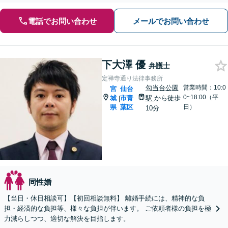
電話でお問い合わせ
メールでお問い合わせ
下大澤 優
弁護士
定禅寺通り法律事務所
勾当台公園
営業時間：10:0
宮
仙台
0~18:00（平
城
市青
駅
から徒歩
|
県
葉区
日）
10分
同性婚
【当日・休日相談可】【初回相談無料】 離婚手続には、精神的な負
担・経済的な負担等、様々な負担が伴います。 ご依頼者様の負担を極
力減らしつつ、適切な解決を目指します。