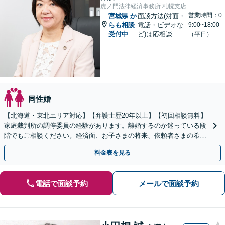
虎ノ門法律経済事務所 札幌支店
営業時間：0
宮城県
か
面談方法(対面・
らも相談
電話・ビデオな
9:00~18:00
受付中
ど)は応相談
（平日）
同性婚
【北海道・東北エリア対応】【弁護士歴20年以上】【初回相談無料】
家庭裁判所の調停委員の経験があります。離婚するのか迷っている段
階でもご相談ください。経済面、お子さまの将来、依頼者さまの希望
を考慮した最善の解決策をご提案します。
料金表を見る
電話で面談予約
メールで面談予約