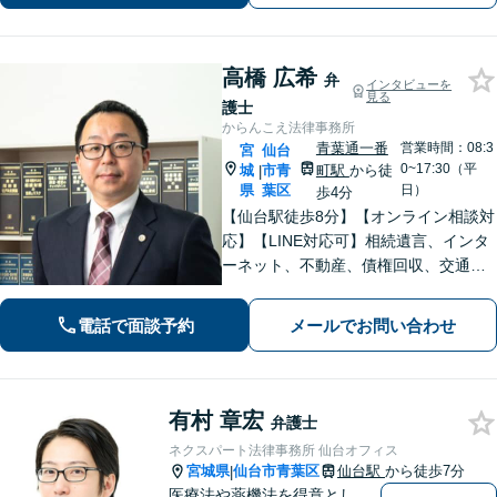
り】【東北大学法学研究科助教も経
験】
高橋 広希
弁
インタビューを
見る
護士
からんこえ法律事務所
青葉通一番
営業時間：08:3
宮
仙台
0~17:30（平
城
市青
町駅
から徒
|
県
葉区
日）
歩4分
【仙台駅徒歩8分】【オンライン相談対
応】【LINE対応可】相続遺言、インタ
ーネット、不動産、債権回収、交通事
故など幅広く対応可能です。 改正プロ
バイダ責任制限法の発信者情報開示命
電話で面談予約
メールでお問い合わせ
令制度に対応しています。
有村 章宏
弁護士
ネクスパート法律事務所 仙台オフィス
宮城県
仙台市青葉区
仙台駅
から徒歩7分
|
医療法や薬機法を得意とし、