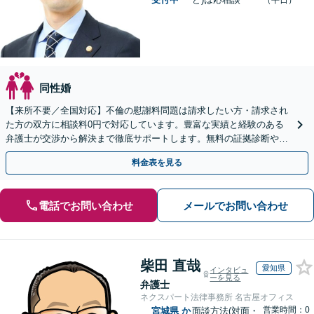
（平日）
同性婚
【来所不要／全国対応】不倫の慰謝料問題は請求したい方・請求され
た方の双方に相談料0円で対応しています。豊富な実績と経験のある
弁護士が交渉から解決まで徹底サポートします。無料の証拠診断や着
手金の返還保証もありますので安心してご相談ください。
料金表を見る
電話でお問い合わせ
メールでお問い合わせ
柴田 直哉
愛知県
インタビュ
ーを見る
弁護士
ネクスパート法律事務所 名古屋オフィス
営業時間：0
宮城県
か
面談方法(対面・