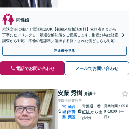
同性婚
示談交渉に強い！電話相談OK【初回来所相談無料】依頼者さまから
丁寧にヒアリングし、最適な解決策をご提案します。財産分与は財産
調査から対応「不倫の慰謝料／請求する側・された側どちらも対応
可」【休日・夜間相談可】【完全個室】【子連れ相談可】
料金表を見る
電話でお問い合わせ
メールでお問い合わせ
安藤 秀樹
弁護士
安藤法律事務所
青葉通一番
営業時間：09:0
宮
仙台
0~18:00（平
城
市青
町駅
から徒
|
県
葉区
日）
歩4分