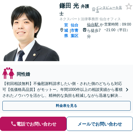
鎌田 光
弁護
インタビューを見
る
士
ネクスパート法律事務所 仙台オフィス
仙台駅
か
営業時間：09:00
宮
仙台
~21:00（平日）
城
市青
ら徒歩7
|
県
葉区
分
同性婚
【初回相談無料】不倫慰謝料請求したい側・された側のどちらも対応
可【低価格高品質】がモットー。年間1000件以上の相談実績から蓄積
されたノウハウを活かし、精神的な負担も軽減しながら迅速な解決を
目指します。【休日・夜間相談あり】【ビデオ面談可】
料金表を見る
電話でお問い合わせ
メールでお問い合わせ