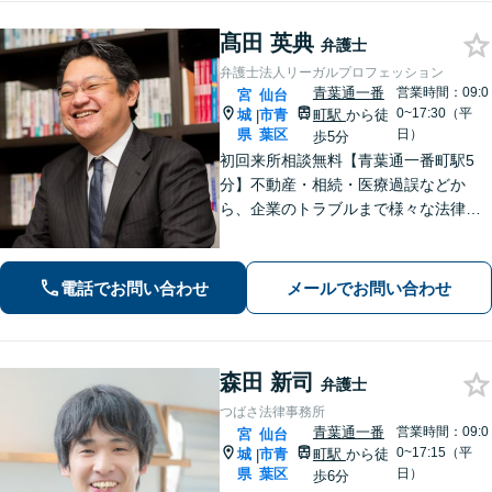
髙田 英典
弁護士
弁護士法人リーガルプロフェッション
青葉通一番
営業時間：09:0
宮
仙台
0~17:30（平
城
市青
町駅
から徒
|
県
葉区
日）
歩5分
初回来所相談無料【青葉通一番町駅5
分】不動産・相続・医療過誤などか
ら、企業のトラブルまで様々な法律問
題に全力を尽くします。ご相談者様の
お話をお聞きし、最善の解決策へと導
くことを最も重視しています。お困り
電話でお問い合わせ
メールでお問い合わせ
の方はご相談ください。9名の弁護士が
在籍
森田 新司
弁護士
つばさ法律事務所
青葉通一番
営業時間：09:0
宮
仙台
0~17:15（平
城
市青
町駅
から徒
|
県
葉区
日）
歩6分