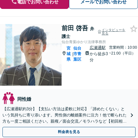
電話でお問い合わせ
メールでお問い合わせ
前田 啓吾
弁
インタビューを
見る
護士
仙台青葉ゆかり法律事務所
広瀬通駅
営業時間：10:00
宮
仙台
~21:00（平日）
城
市青
から徒歩3
|
県
葉区
分
同性婚
【広瀬通駅約3分】【支払い方法は柔軟に対応】「諦めたくない」と
いう気持ちに寄り添います。男性側の離婚案件に注力！他で断られた
方も一度ご相談ください。親権／面会交流／モラハラなど【初回相談
60分無料】【オンライン相談可能】
料金表を見る