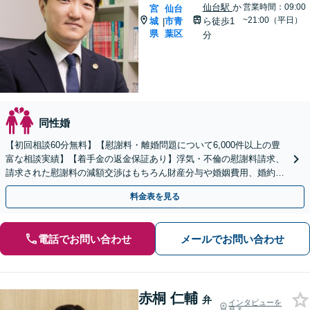
仙台駅
か
営業時間：09:00
宮
仙台
~21:00（平日）
城
市青
ら徒歩1
|
県
葉区
分
同性婚
【初回相談60分無料】【慰謝料・離婚問題について6,000件以上の豊
富な相談実績】【着手金の返金保証あり】浮気・不倫の慰謝料請求、
請求された慰謝料の減額交渉はもちろん財産分与や婚姻費用、婚約破
棄など様々な離婚・男女問題の解決実績が豊富です。
料金表を見る
電話でお問い合わせ
メールでお問い合わせ
赤桐 仁輔
弁
インタビューを