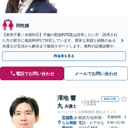
同性婚
【来所不要／全国対応】不倫の慰謝料問題は請求したい方・請求され
た方の双方に相談料0円で対応しています。豊富な実績と経験のある
弁護士が交渉から解決まで徹底サポートします。無料の証拠診断や着
手金の返還保証もありますので安心してご相談ください。
料金表を見る
電話でお問い合わせ
メールでお問い合わせ
澤地 響
神奈川県
インタビュ
ーを見る
丸
弁護士
ネクスパート法律事務所 横浜オフィス
営業時間：0
宮城県
か
面談方法(対面・
らも相談
電話・ビデオな
9:00~21:00
受付中
ど)は応相談