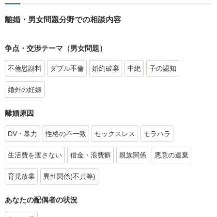
離婚・男女問題分野での相談内容
争点・交渉テーマ（男女問題）
不倫慰謝料
ダブル不倫
婚約破棄
中絶
子の認知
婚外の妊娠
離婚原因
DV・暴力
性格の不一致
セックスレス
モラハラ
生活費を渡さない
借金・浪費癖
親族関係
悪意の遺棄
育児放棄
異性関係(不貞等)
あなたの配偶者の状況