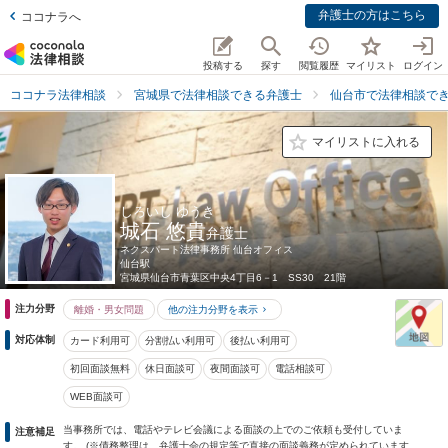
弁護士の方はこちら
ココナラへ
投稿する
探す
閲覧履歴
マイリスト
ログイン
ココナラ法律相談
宮城県で法律相談できる弁護士
仙台市で法律相談で
マイリストに入れる
しろいし ゆうき
城石 悠貴
弁護士
ネクスパート法律事務所 仙台オフィス
仙台駅
宮城県
仙台市青葉区中央4丁目6－1 SS30 21階
注力分野
離婚・男女問題
他の注力分野を表示
対応体制
カード利用可
分割払い利用可
後払い利用可
初回面談無料
休日面談可
夜間面談可
電話相談可
WEB面談可
当事務所では、電話やテレビ会議による面談の上でのご依頼も受付していま
注意補足
す。 (※債務整理は、弁護士会の規定等で直接の面談義務が定められています