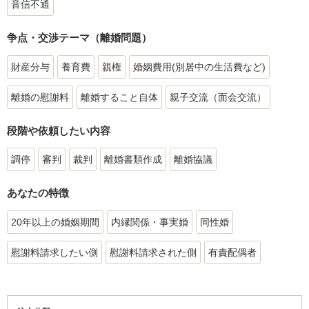
音信不通
争点・交渉テーマ（離婚問題）
財産分与
養育費
親権
婚姻費用(別居中の生活費など)
離婚の慰謝料
離婚すること自体
親子交流（面会交流）
段階や依頼したい内容
調停
審判
裁判
離婚書類作成
離婚協議
あなたの特徴
20年以上の婚姻期間
内縁関係・事実婚
同性婚
慰謝料請求したい側
慰謝料請求された側
有責配偶者