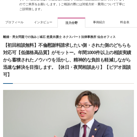
のでご来所をお願いします。) ご相談の際には対処方針・費用について丁寧に
ご説明致します。
プロフィール
インタビュー
事例紹介
料金表
注力分野
離婚・男女問題での強み | 城石 悠貴弁護士 ネクスパート法律事務所 仙台オフィス
【初回相談無料】不倫慰謝料請求したい側・された側のどちらも
対応可【低価格高品質】がモットー。年間1000件以上の相談実績
から蓄積されたノウハウを活かし、精神的な負担も軽減しながら
迅速な解決を目指します。【休日・夜間相談あり】【ビデオ面談
可】