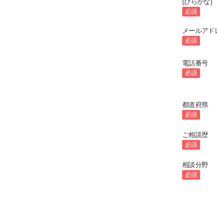
(ひらがな)
必須
メールアド
必須
電話番号
必須
都道府県
必須
ご相談歴
必須
相談分野
必須