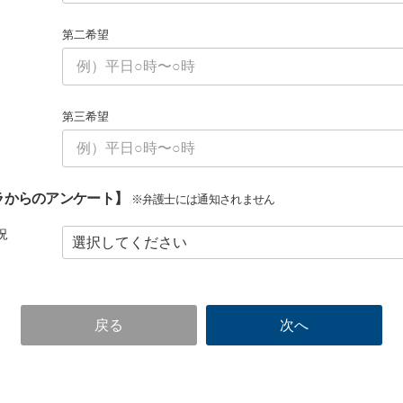
第二希望
第三希望
ラからのアンケート】
※弁護士には通知されません
況