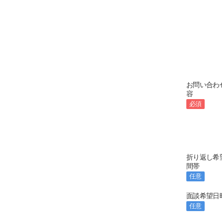
お問い合わ
容
必須
折り返し希
間帯
任意
面談希望日
任意