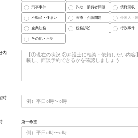
刑事事件
詐欺・消費者問題
債権回収
不動産・住まい
医療・介護問題
外国人・
企業法務
税務訴訟
行政事件
その他・不明
せ内
望時
時
第一希望