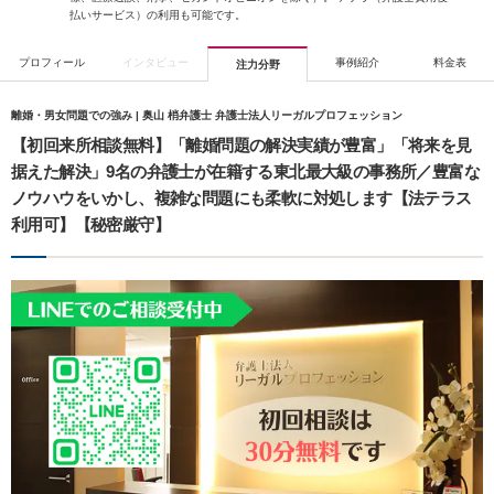
払いサービス）の利用も可能です。
プロフィール
インタビュー
事例紹介
料金表
注力分野
離婚・男女問題での強み | 奥山 梢弁護士 弁護士法人リーガルプロフェッション
【初回来所相談無料】「離婚問題の解決実績が豊富」「将来を見
据えた解決」9名の弁護士が在籍する東北最大級の事務所／豊富な
ノウハウをいかし、複雑な問題にも柔軟に対処します【法テラス
利用可】【秘密厳守】