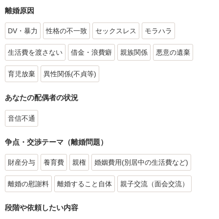
離婚原因
DV・暴力
性格の不一致
セックスレス
モラハラ
生活費を渡さない
借金・浪費癖
親族関係
悪意の遺棄
育児放棄
異性関係(不貞等)
あなたの配偶者の状況
音信不通
争点・交渉テーマ（離婚問題）
財産分与
養育費
親権
婚姻費用(別居中の生活費など)
離婚の慰謝料
離婚すること自体
親子交流（面会交流）
段階や依頼したい内容