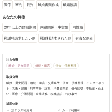
調停
審判
裁判
離婚書類作成
離婚協議
あなたの特徴
20年以上の婚姻期間
内縁関係・事実婚
同性婚
慰謝料請求したい側
慰謝料請求された側
有責配偶者
注力分野
離婚・男女問題
相続・遺言
借金・債務整理
取扱分野
離婚・男女問題
相続・遺言
交通事故
借金・債務整理
インターネッ
ト
労働・雇用
刑事事件
詐欺・消費者問題
債権回収
不動産・住ま
い
医療・介護問題
企業法務
税務訴訟
行政事件
対応体制
法テラス利用可
カード利用可