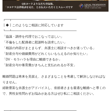
┏━┳━━━━━━━━━━━━━━━━━━━━
┃◆┃このようなご相談に対応しています
┗━┻━━━━━━━━━━━━━━━━━━━━
「協議・調停を代理でおこなってほしい」
「不倫をした配偶者に慰謝料を請求したい」
「相談の内容がまとまらず、弁護士に相談すべきか迷っている」
「財産分与や婚姻費用がどれくらいもらえるのか知りたい」
「DV・モラハラを理由に離婚できるか」
「財産分与や養育費がきちんと支払われるか不安」
離婚問題は将来を見据え、さまざまなことを考慮して解決しなければな
りません。
経験豊富な弁護士がアドバイスし、依頼者さまを最適な離婚へと導くの
で、男性女性問わずお悩みがある方はぜひ私にご相談ください。
┏━┳━━━━━━━━━━━━━━━━━━━━