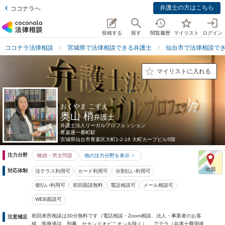
弁護士の方はこちら
ココナラへ
投稿する
探す
閲覧履歴
マイリスト
ログイン
ココナラ法律相談
宮城県で法律相談できる弁護士
仙台市で法律相談で
マイリストに入れる
おくやま こずえ
奥山 梢
弁護士
弁護士法人リーガルプロフェッション
青葉通一番町駅
宮城県
仙台市青葉区大町1-2-16 大町カープビル5階
注力分野
離婚・男女問題
他の注力分野を表示
対応体制
法テラス利用可
カード利用可
分割払い利用可
後払い利用可
初回面談無料
電話相談可
メール相談可
WEB面談可
初回来所相談は30分無料です（電話相談・Zoom相談、法人・事業者のお客
注意補足
様、医療過誤、刑事、セカンドオピニオンを除く）。 アテラ（弁護士費用後