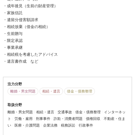
・成年後見（生前の財産管理）
・家族信託
・遺留分侵害額請求
・相続放棄（借金の相続）
・生前贈与
・限定承認
・事業承継
・相続税を考慮したアドバイス
・遺言書作成 など
注力分野
離婚・男女問題
相続・遺言
借金・債務整理
取扱分野
離婚・男女問題
相続・遺言
交通事故
借金・債務整理
インターネッ
ト
労働・雇用
刑事事件
詐欺・消費者問題
債権回収
不動産・住ま
い
医療・介護問題
企業法務
税務訴訟
行政事件