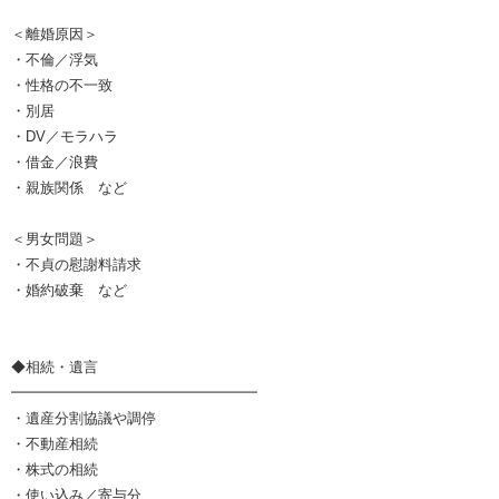
＜離婚原因＞
・不倫／浮気
・性格の不一致
・別居
・DV／モラハラ
・借金／浪費
・親族関係 など
＜男女問題＞
・不貞の慰謝料請求
・婚約破棄 など
◆相続・遺言
━━━━━━━━━━━━━━━━━
・遺産分割協議や調停
・不動産相続
・株式の相続
・使い込み／寄与分