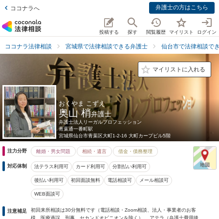
弁護士の方はこちら
ココナラへ
投稿する
探す
閲覧履歴
マイリスト
ログイン
ココナラ法律相談
宮城県で法律相談できる弁護士
仙台市で法律相談で
マイリストに入れる
おくやま こずえ
奥山 梢
弁護士
弁護士法人リーガルプロフェッション
青葉通一番町駅
宮城県
仙台市青葉区大町1-2-16 大町カープビル5階
注力分野
離婚・男女問題
相続・遺言
借金・債務整理
対応体制
法テラス利用可
カード利用可
分割払い利用可
後払い利用可
初回面談無料
電話相談可
メール相談可
WEB面談可
初回来所相談は30分無料です（電話相談・Zoom相談、法人・事業者のお客
注意補足
様、医療過誤、刑事、セカンドオピニオンを除く）。 アテラ（弁護士費用後