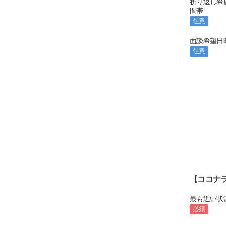
折り返し希
間帯
任意
面談希望日
任意
【ココナ
最も近い状
必須