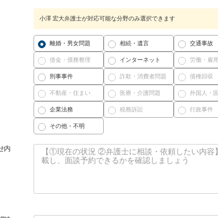
小澤 宏大弁護士が対応可能な分野のみ選択できます
離婚・男女問題
相続・遺言
交通事故
借金・債務整理
インターネット
労働・雇
刑事事件
詐欺・消費者問題
債権回収
不動産・住まい
医療・介護問題
外国人・
企業法務
税務訴訟
行政事件
その他・不明
せ内