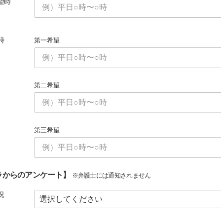
望時
時
第一希望
第二希望
第三希望
ラからのアンケート】
※弁護士には通知されません
況