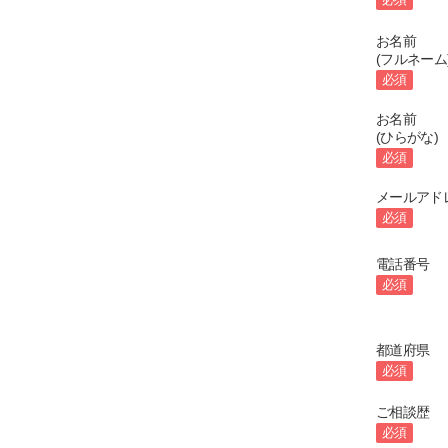
お名前
(フルネーム
必須
お名前
(ひらがな)
必須
メールアド
必須
電話番号
必須
都道府県
必須
ご相談歴
必須