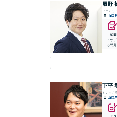
辰野 
ファミリ
山口
【顧問
トップ
る問題
下平 
ミカタ弁
山口
【全国