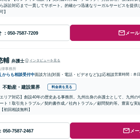
ら訴訟対応まで一貫してサポート。的確かつ迅速なリーガルサービスを提供
可】
せ
メール
悠輔
弁護士
インタビューを見る
法律事務所
県
からも相談受付中
面談方法(対面・電話・ビデオなど)は応相談
営業時間：本
不動産・建設業界
料金表を見る
エリア対応】創設40年の歴史ある事務所。九州出身の弁護士として、九州の
ート！取引先トラブル／契約書作成／社内トラブル／顧問契約等。豊富な実
【初回相談無料】
メー