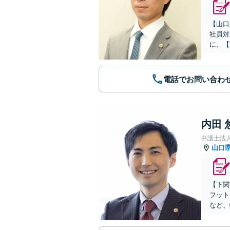
【山口
社員対
に。【
電話でお問い合わ
内田 
弁護士法
山口
【下関
フット
など、