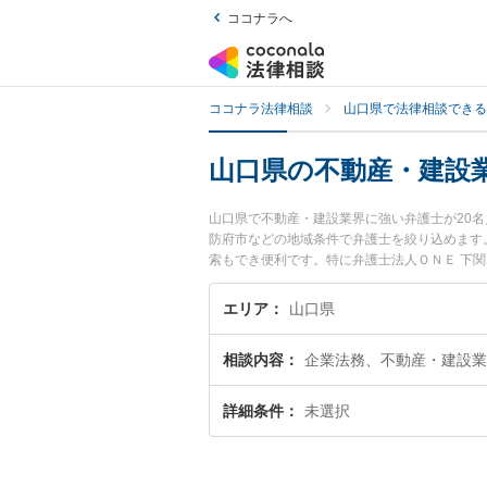
ココナラへ
ココナラ法律相談
山口県で法律相談できる
山口県の不動産・建設
山口県で不動産・建設業界に強い弁護士が20
防府市などの地域条件で弁護士を絞り込めます
索もでき便利です。特に弁護士法人ＯＮＥ 下関
ィール情報や弁護士費用、強みなどが注目され
ラブル解決の実績豊富な近くの弁護士を検索し
エリア
山口県
すめです。
相談内容
企業法務、不動産・建設業
詳細条件
未選択