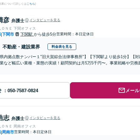
結果について詳しくは
こちら
)
清彦
弁護士
インタビューを見る
人ＯＮＥ 下関オフィス
県
下関市
下関駅
から徒歩5分
営業時間：本日定休日
|
不動産・建設業界
料金表を見る
県内拠点数ナンバー１"旧大賀綜合法律事務所"】【下関駅より徒歩1分】【対
業など幅広い業種・業態の実績！顧問契約は月5万5千円〜。事業戦略や労務
】
せ
メール
浩志
弁護士
インタビューを見る
人ＯＮＥ 周南オフィス
県
周南市
営業時間：本日定休日
|