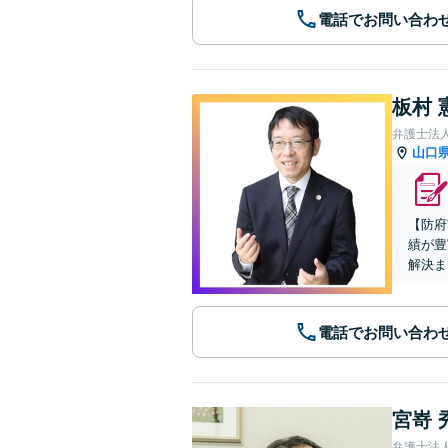
電話でお問い合わ
板村 
弁護士法
山口
【防府
績が豊
解決ま
電話でお問い合わ
宮嵜 
弁護士法人