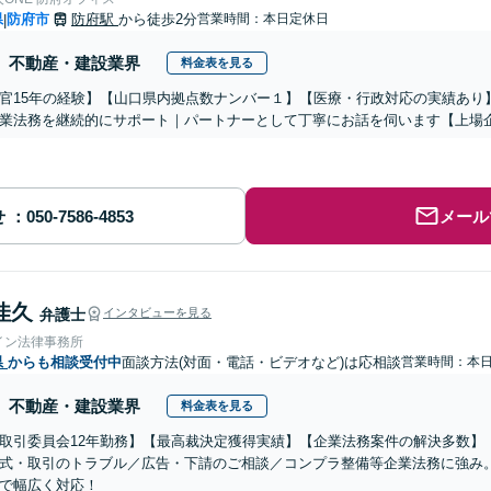
県
防府市
防府駅
から徒歩2分
営業時間：本日定休日
|
不動産・建設業界
料金表を見る
官15年の経験】【山口県内拠点数ナンバー１】【医療・行政対応の実績あり
業法務を継続的にサポート｜パートナーとして丁寧にお話を伺います【上場
せ
メール
佳久
弁護士
インタビューを見る
イン法律事務所
県
からも相談受付中
面談方法(対面・電話・ビデオなど)は応相談
営業時間：本
不動産・建設業界
料金表を見る
取引委員会12年勤務】【最高裁決定獲得実績】【企業法務案件の解決多数】
式・取引のトラブル／広告・下請のご相談／コンプラ整備等企業法務に強み
で幅広く対応！