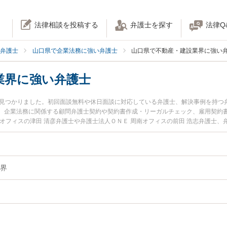
法律相談を投稿する
弁護士を探す
法律Q
弁護士
山口県で企業法務に強い弁護士
山口県で不動産・建設業界に強い
業界に強い弁護士
名見つかりました。初回面談無料や休日面談に対応している弁護士、解決事例を持つ
。企業法務に関係する顧問弁護士契約や契約書作成・リーガルチェック、雇用契約
オフィスの津田 清彦弁護士や弁護士法人ＯＮＥ 周南オフィスの前田 浩志弁護士、
ています。『山口県で土日や夜間に発生した不動産・建設業界のトラブルを今すぐ
たい』『初回相談無料で不動産・建設業界を法律相談できる山口県内の弁護士に相
界