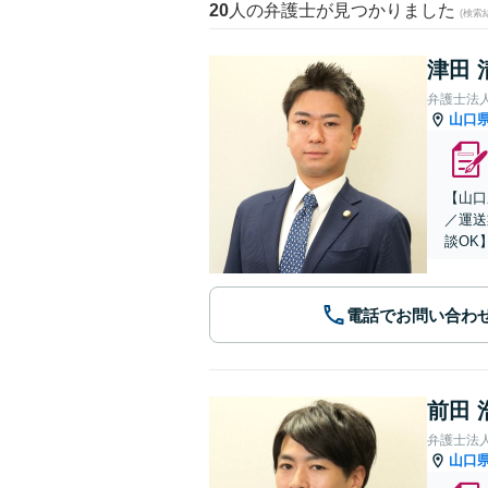
20
人の弁護士が見つかりました
(検索
津田 
弁護士法
山口
【山口
／運送
談OK
電話でお問い合わ
前田 
弁護士法
山口