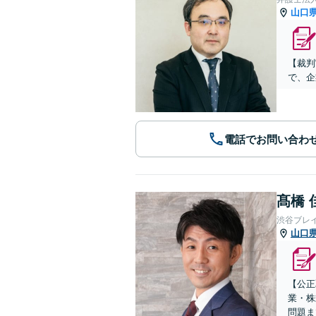
山口
【裁判
で、企
電話でお問い合わ
髙橋 
渋谷ブレ
山口
【公正
業・株
問題ま