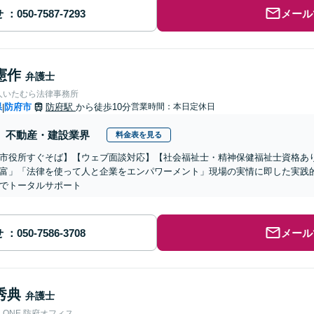
せ
メール
憲作
弁護士
人いたむら法律事務所
県
防府市
防府駅
から徒歩10分
営業時間：本日定休日
|
不動産・建設業界
料金表を見る
市役所すぐそば】【ウェブ面談対応】【社会福祉士・精神保健福祉士資格あ
富」「法律を使って人と企業をエンパワーメント」現場の実情に即した実践
でトータルサポート
せ
メール
秀典
弁護士
ONE 防府オフィス