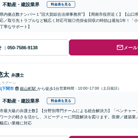
不動産・建設業界
料金表を見る
県内拠点数ナンバー１"旧大賀綜合法律事務所"】【周南市役所近く】【山口
応／取引先トラブルなど幅広く対応可能◎売掛金回収の時効は最短1年！「
丁寧なサポート】
せ
メール
悠太
弁護士
人ラグーン
県
下関市
銀山町駅
から徒歩1分
営業時間：10:00~17:00（土日祝日）
|
不動産・建設業界
料金表を見る
市最大級の弁護士数】【分野別専門チームによる総合解決力】「ベンチャー
ワークの軽さを活かし、スピーディーに問題解決を図ります。医療／建築業
幅広い業種に対応