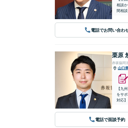
相談か
間相談
電話でお問い合わ
栗原 
赤坂協同
山口
【九州
をサポ
対応】
電話で面談予約