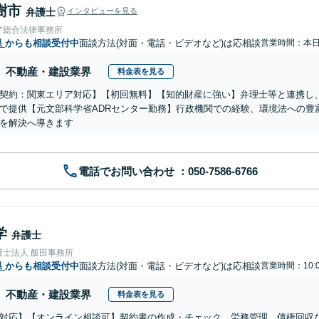
樹市
弁護士
インタビューを見る
ア総合法律事務所
県
からも相談受付中
面談方法(対面・電話・ビデオなど)は応相談
営業時間：本
不動産・建設業界
料金表を見る
契約：関東エリア対応】【初回無料】【知的財産に強い】弁理士等と連携し
で提供【元文部科学省ADRセンター勤務】行政機関での経験、環境法への豊
を解決へ導きます
電話でお問い合わせ
学
弁護士
護士法人 飯田事務所
県
からも相談受付中
面談方法(対面・電話・ビデオなど)は応相談
営業時間：10:
不動産・建設業界
料金表を見る
対応】【オンライン相談可】契約書の作成・チェック、労務管理、債権回収