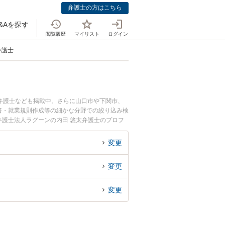
弁護士の方はこちら
&Aを探す
閲覧履歴
マイリスト
ログイン
弁護士
弁護士なども掲載中。さらに山口市や下関市、
書・就業規則作成等の細かな分野での絞り込み検
弁護士法人ラグーンの内田 悠太弁護士のプロフ
に弁護士に相談したい』『不動産・建設業界のト
談予約したい』などでお困りの相談者さんにおす
変更
変更
変更