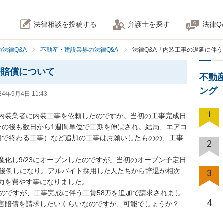
法律相談を投稿する
弁護士を探す
法律Q
法律Q&A
不動産・建設業界の法律Q&A
法律Q&A「内装工事の遅延に伴
害賠償について
不動
ング
24年9月4日 11:43
1
内装業者に内装工事を依頼したのですが。当初の工事完成日
、その後も数日から1週間単位で工期を伸ばされ。結局、エアコ
日で終わる工事）など追加の工事はお願いしたものの、工事
2
化し9/23にオープンしたのですが。当初のオープン予定日
が後倒しになり。アルバイト採用した人たちから辞退が相次
3
を費やす事になりました。

なのですが、工事完成に伴う工賃58万を追加で請求されまし
4
害賠償を請求したいくらいなのですが、可能でしょうか？