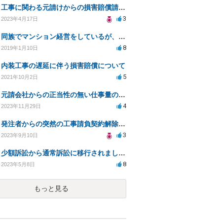
工事に関わる元請けからの損害賠償請求の案件についての質問です。
3
2023年4月17日
同族でマンション経営をしているが、その報酬額の交渉をお願いすることは可能でしょうか？
8
2019年1月10日
内装工事の遅延に伴う損害賠償について
5
2021年10月2日
元請会社からの正当性の無い仕事量の削減
4
2023年11月29日
発注者からの突然の工事請負契約解除と支払い停止についての相談
3
2023年9月10日
少額訴訟から通常訴訟に移行されました。何か意図があるのでしょうか。
8
2023年5月8日
もっと見る