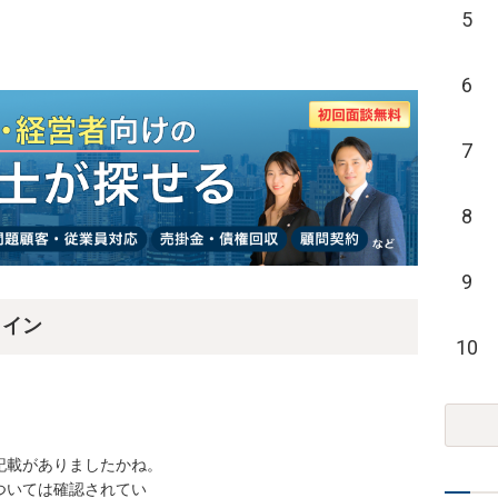
5
6
7
8
9
ライン
10
載がありましたかね。

いては確認されてい
