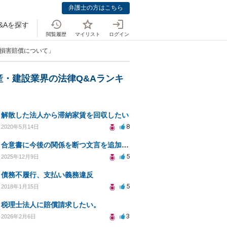
弁護士の方はこちら
&Aを探す
閲覧履歴
マイリスト
ログイン
う損害賠償について」
産・建設業界の法律Q&Aランキ
解散した法人から滞納家賃を回収したい
8
2020年5月14日
合意書に今後の関係を断つ文言を追加する方法は？
5
2025年12月9日
債務不履行、支払い義務違反
5
2018年1月15日
税理士法人に賠償請求したい。
3
2026年2月6日