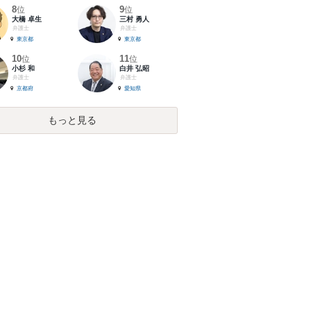
8
9
位
位
大橋 卓生
三村 勇人
弁護士
弁護士
東京都
東京都
10
11
位
位
小杉 和
白井 弘昭
弁護士
弁護士
京都府
愛知県
もっと見る