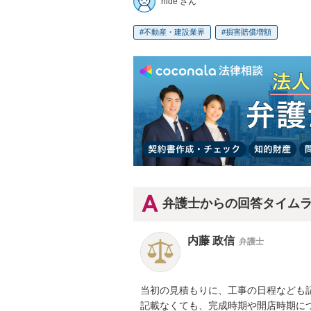
hide さん
不動産・建設業界
損害賠償増額
弁護士からの回答タイム
内藤 政信
弁護士
当初の見積もりに、工事の日程なども記
記載なくても、完成時期や開店時期につ