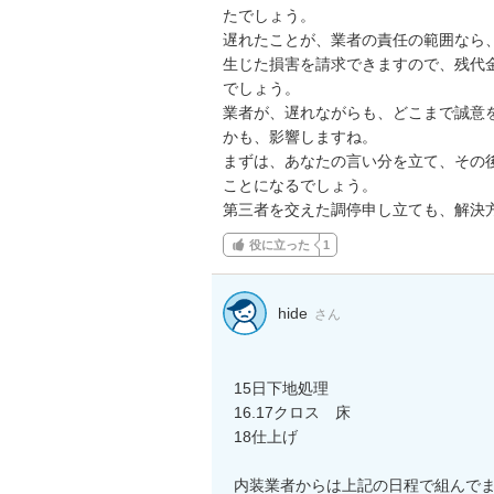
たでしょう。

遅れたことが、業者の責任の範囲なら、
生じた損害を請求できますので、残代金
でしょう。

業者が、遅れながらも、どこまで誠意を
かも、影響しますね。

まずは、あなたの言い分を立て、その後
ことになるでしょう。

第三者を交えた調停申し立ても、解決
役に立った
1
hide
さん
15日下地処理

16.17クロス　床

18仕上げ

内装業者からは上記の日程で組んでま