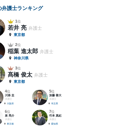
の弁護士ランキング
1
位
若井 亮
弁護士
東京都
2
位
稲葉 進太郎
弁護士
神奈川県
3
位
髙橋 俊太
弁護士
東京都
4
5
位
位
川添 圭
加藤 善大
弁護士
弁護士
大阪府
埼玉県
6
7
位
位
泉 亮介
竹本 真紀
弁護士
弁護士
東京都
愛知県