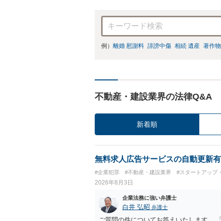
例）
離婚 慰謝料
誹謗中傷
相続 遺産
著作物
不動産・建設業界の法律Q&A
新着順
無料求人広告サービスの自動更新有
#企業犯罪
#不動産・建設業界
#スタートアップ
2026年8月3日
企業法務に強い弁護士
白井 弘昭
弁護士
ご質問の件についてお答えいたします。 