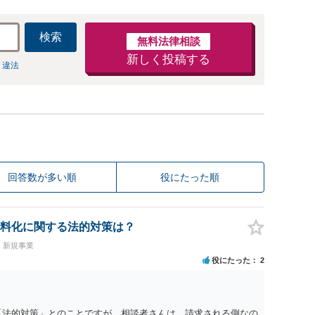
検索
無料法律相談
新しく投稿する
 違法
回答数が多い順
役にたった順
料化に関する法的対策は？
・新規事業
役にたった
2
「法的対策」とのことですが、相談者さんは、請求される側なの