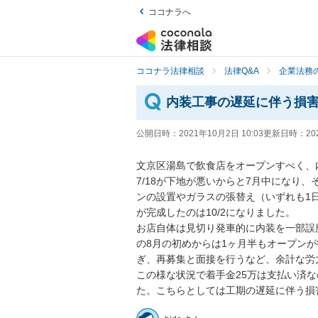
ココナラへ
ココナラ法律相談
法律Q&A
企業法務の
内装工事の遅延に伴う損
公開日時：
2021年10月2日 10:03
更新日時：
20
文京区湯島で飲食店をオープンすべく、
7/18が下地が悪いからと7月中になり
ンの設置やガラスの張替え（いずれも1
が完成したのは10/2になりました。

お店自体は見切り発車的に内装を一部誤魔
の8月の初めからは1ヶ月半もオープン
ぎ、再募集と面接を行うなど、余計な労力
この様な状況で着手金25万は支払い済
た。こちらとしては工期の遅延に伴う損