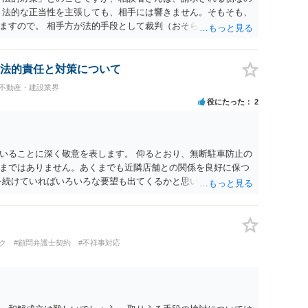
 法的な正当性を主張しても、相手には響きません。そもそも、
ますので。 相手方が法的手段として裁判（おそらく少額訴訟）
起してきたら粛々と対応することになります。 少額訴訟は、１
で、こちらが毅然と支払いを拒否すれば、少額訴訟を提起する
、裁判を東京などの遠隔地で起こされますと、対応するだけで費
法的責任と対策について
 当事者での対応ですと、押し負けて支払うかもと考えますの
#不動産・建設業界
ば、より裁判をしてくる可能性は減りますが、当然費用がかか
役にたった
2
らしてくださいの対応、弁護士に依頼して同様の対応、裁判して
選択することになります。 以上、ご参考まで。
いることに深く敬意を表します。 仰るとおり、無断駐車防止の
まではありません。あくまでも近隣店舗との関係を良好に保つ
を続けていればいろいろな要望も出てくるかと思いますが、要望
、対応コスト、地域の方々との協力関係維持のためどの程度有
良いかと存じます。
ク
#顧問弁護士契約
#不祥事対応