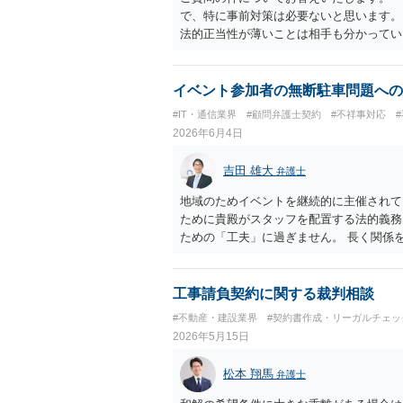
で、特に事前対策は必要ないと思います。
法的正当性が薄いことは相手も分かってい
をするかどうかの問題ですので、訴訟を提
人（１社）年間１０回までしかできないの
可能性は、低いものと思われます。 ただ
イベント参加者の無断駐車問題への
用がかかりますので、難しいところです。
#IT・通信業界
#顧問弁護士契約
#不祥事対応
で、弁護士に依頼するなどして対応をすれ
2026年6月4日
ります。 毅然と拒否して後は裁判するな
きたら、従業員にて粛々と対応のどれかを
吉田 雄大
弁護士
地域のためイベントを継続的に主催されて
ために貴殿がスタッフを配置する法的義務
ための「工夫」に過ぎません。 長く関係
自体の切実さ、イベントへの影響に加えて
用かを総合的に考えながら進めていくのが
工事請負契約に関する裁判相談
#不動産・建設業界
#契約書作成・リーガルチェッ
2026年5月15日
松本 翔馬
弁護士