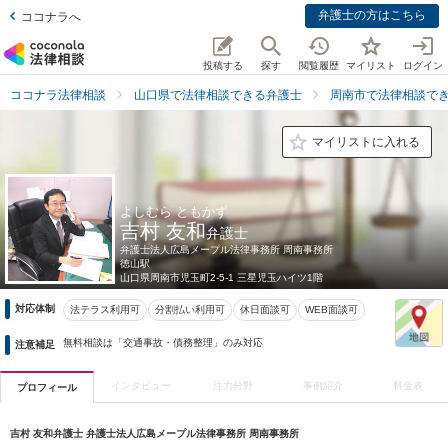
弁護士の方はこちら
ココナラへ
投稿する
探す
閲覧履歴
マイリスト
ログイン
ココナラ法律相談
山口県で法律相談できる弁護士
周南市で法律相談で
マイリストに入れる
よしむら ともかず
吉村 友和
弁護士
弁護士法人広島メープル法律事務所 周南事務所
徳山駅
山口県
周南市児玉町2-5-1 三星児玉ハイツ1階
対応体制
法テラス利用可
分割払い利用可
休日面談可
WEB面談可
無料相談は「交通事故・債務整理」のみ対応
注意補足
インタビュー
注力分野
事例紹介
料金表
プロフィール
吉村 友和弁護士 弁護士法人広島メープル法律事務所 周南事務所