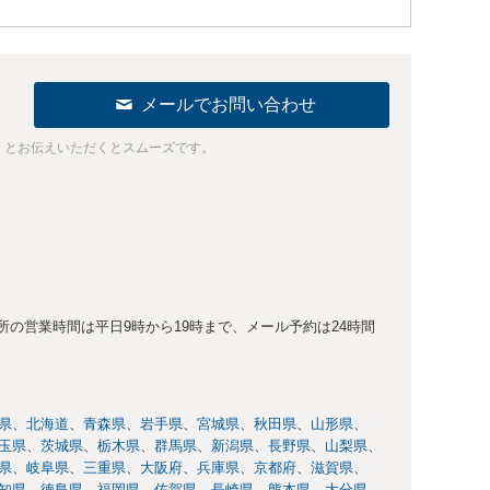
メールでお問い合わせ
」とお伝えいただくとスムーズです。
の営業時間は平日9時から19時まで、メール予約は24時間
県
北海道
青森県
岩手県
宮城県
秋田県
山形県
玉県
茨城県
栃木県
群馬県
新潟県
長野県
山梨県
県
岐阜県
三重県
大阪府
兵庫県
京都府
滋賀県
知県
徳島県
福岡県
佐賀県
長崎県
熊本県
大分県