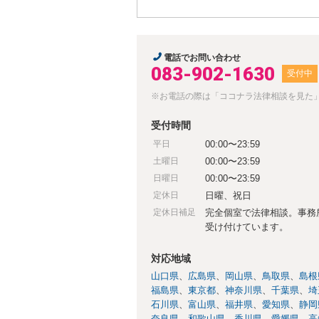
電話でお問い合わせ
083-902-1630
受付中
※お電話の際は「ココナラ法律相談を見た
受付時間
平日
00:00〜23:59
土曜日
00:00〜23:59
日曜日
00:00〜23:59
定休日
日曜、祝日
定休日補足
完全個室で法律相談。事務所
受け付けています。
対応地域
山口県
広島県
岡山県
鳥取県
島根
福島県
東京都
神奈川県
千葉県
埼
石川県
富山県
福井県
愛知県
静岡
奈良県
和歌山県
香川県
愛媛県
高