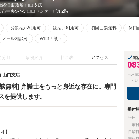
律経済事務所 山口支店
口市中央5-7-3 山口センタービル2階
分割払い利用可
後払い利用可
初回面談無料
休日
メール相談可
WEB面談可
力分野
事例紹介
料金表
アクセス
電
08
 山口支店
※お電
えい
相談無料] 弁護士をもっと身近な存在に。専門
スを提供します。
受付
平日
土曜
可】
日曜
定休