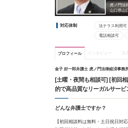
虎ノ門法
山口県
山
対応体制
法テラス利用可
電話相談可
インタビュー
注
プロフィール
金子 好一郎弁護士 虎ノ門法律経済事務所
[土曜・夜間も相談可] [初回
的で高品質なリーガルサービ
どんな弁護士ですか？
【初回相談料は無料・土日祝日対応