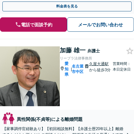
料金表を見る
電話で面談予約
メールでお問い合わせ
加藤 雄一
弁護士
リーブラ法律事務所
愛
久屋大通駅
営業時間：
名古屋
知
|
本日定休日
から徒歩3分
市中区
県
異性関係(不貞等)による離婚問題
【家事調停官経験あり】【初回相談無料】【弁護士歴20年以上】離婚