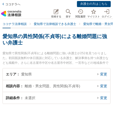
弁護士の方はこちら
ココナラへ
投稿する
探す
閲覧履歴
マイリスト
ログイン
ココナラ法律相談
愛知県で法律相談できる弁護士
愛知県で離婚・男女
愛知県の異性関係(不貞等)による離婚問題に強
い弁護士
愛知県で異性関係(不貞等)による離婚問題に強い弁護士が252名見つかりまし
た。初回面談無料や休日面談に対応している弁護士、解決事例を持つ弁護士な
ども掲載中。さらに名古屋市中区や名古屋市中村区、一宮市などの地域条件で
弁護士を絞り込めます。離婚・男女問題に関係する財産分与や養育費、親権等
の細かな分野での絞り込み検索もでき便利です。特に弁護士法人金国法律事務
エリア
愛知県
変更
所の金国 建吾弁護士や弁護士法人坂田法律事務所の坂田 吉郎弁護士、リーブラ
法律事務所の加藤 雄一弁護士のプロフィール情報や弁護士費用、強みなどが注
相談内容
離婚・男女問題、異性関係(不貞等)
変更
目されています。『愛知県で土日や夜間に発生した異性関係(不貞等)による離婚
問題のトラブルを今すぐに弁護士に相談したい』『異性関係(不貞等)による離婚
問題のトラブル解決の実績豊富な近くの弁護士を検索したい』『初回相談無料
詳細条件
未選択
変更
で異性関係(不貞等)による離婚問題を法律相談できる愛知県内の弁護士に相談予
約したい』などでお困りの相談者さんにおすすめです。