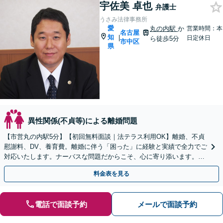
宇佐美 卓也
弁護士
うさみ法律事務所
愛
丸の内駅
か
営業時間：本
名古屋
知
|
日定休日
ら徒歩5分
市中区
県
異性関係(不貞等)による離婚問題
【市営丸の内駅5分】【初回無料面談｜法テラス利用OK】離婚、不貞
慰謝料、DV、養育費。離婚に伴う「困った」に経験と実績で全力でご
対応いたします。ナーバスな問題だからこそ、心に寄り添います。話
しやすい弁護士です。まずはお気軽にご相談を！
料金表を見る
電話で面談予約
メールで面談予約