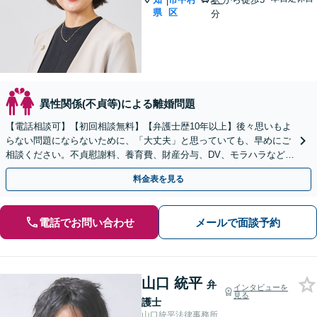
|
県
区
分
異性関係(不貞等)による離婚問題
【電話相談可】【初回相談無料】【弁護士歴10年以上】後々思いもよ
らない問題にならないために、「大丈夫」と思っていても、早めにご
相談ください。不貞慰謝料、養育費、財産分与、DV、モラハラなど
【出張相談可】【名古屋駅10分】
料金表を見る
電話でお問い合わせ
メールで面談予約
山口 統平
弁
インタビューを
見る
護士
山口統平法律事務所