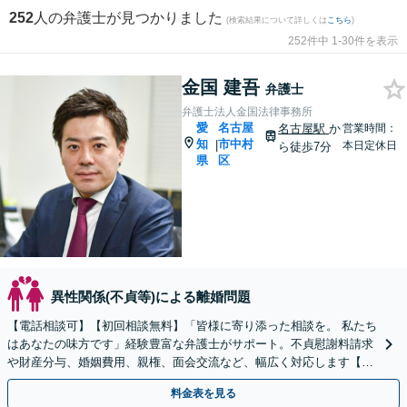
252
人の弁護士が見つかりました
(検索結果について詳しくは
こちら
)
252件中 1-30件を表示
金国 建吾
弁護士
弁護士法人金国法律事務所
愛
名古屋
名古屋駅
か
営業時間：
知
市中村
|
本日定休日
ら徒歩7分
県
区
異性関係(不貞等)による離婚問題
【電話相談可】【初回相談無料】「皆様に寄り添った相談を。 私たち
はあなたの味方です」経験豊富な弁護士がサポート。不貞慰謝料請求
や財産分与、婚姻費用、親権、面会交流など、幅広く対応します【夜
間・休日面談可】【完全個室】【名古屋駅7分】
料金表を見る