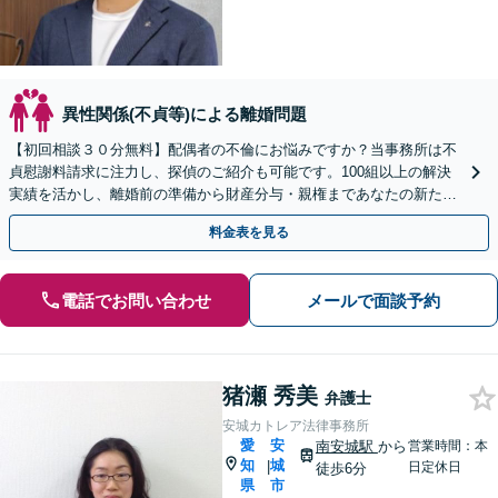
異性関係(不貞等)による離婚問題
【初回相談３０分無料】配偶者の不倫にお悩みですか？当事務所は不
貞慰謝料請求に注力し、探偵のご紹介も可能です。100組以上の解決
実績を活かし、離婚前の準備から財産分与・親権まであなたの新たな
一歩を全力支援。LINE予約も受付中です。
料金表を見る
電話でお問い合わせ
メールで面談予約
猪瀬 秀美
弁護士
安城カトレア法律事務所
愛
安
南安城駅
から
営業時間：本
知
城
|
日定休日
徒歩6分
県
市