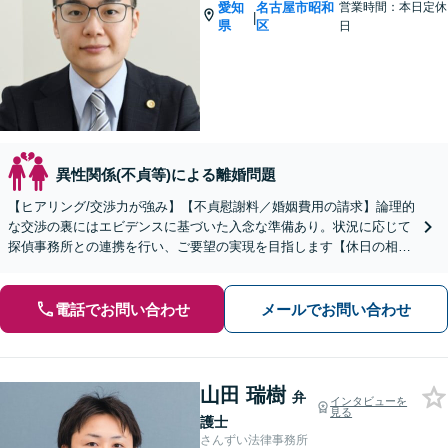
愛知
名古屋市昭和
営業時間：本日定休
|
県
区
日
異性関係(不貞等)による離婚問題
【ヒアリング/交渉力が強み】【不貞慰謝料／婚姻費用の請求】論理的
な交渉の裏にはエビデンスに基づいた入念な準備あり。状況に応じて
探偵事務所との連携を行い、ご要望の実現を目指します【休日の相談
可能】【御器所駅／桜山駅徒歩14分】
電話でお問い合わせ
メールでお問い合わせ
山田 瑞樹
弁
インタビューを
見る
護士
さんずい法律事務所