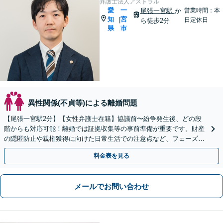
弁護士法人アストラル
愛
一
尾張一宮駅
か
営業時間：本
知
宮
|
日定休日
ら徒歩2分
県
市
異性関係(不貞等)による離婚問題
【尾張一宮駅2分】【女性弁護士在籍】協議前〜紛争発生後、どの段
階からも対応可能！離婚では証拠収集等の事前準備が重要です。財産
の隠匿防止や親権獲得に向けた日常生活での注意点など、フェーズに
応じたアドバイスを提供します【お子さま連れの相談可】
料金表を見る
メールでお問い合わせ