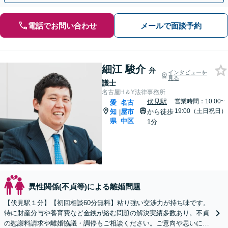
電話でお問い合わせ
メールで面談予約
細江 駿介
弁
インタビューを
見る
護士
名古屋H＆Y法律事務所
伏見駅
営業時間：10:00~
愛
名古
19:00（土日祝日）
知
屋市
から徒歩
|
県
中区
1分
異性関係(不貞等)による離婚問題
【伏見駅１分】【初回相談60分無料】粘り強い交渉力が持ち味です。
特に財産分与や養育費など金銭が絡む問題の解決実績多数あり。不貞
の慰謝料請求や離婚協議・調停もご相談ください。ご意向や思いに寄