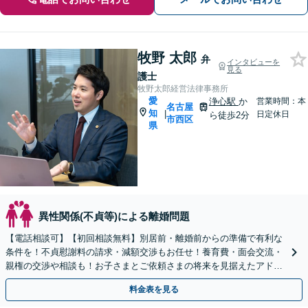
牧野 太郎
弁
インタビューを
見る
護士
牧野太郎経営法律事務所
愛
浄心駅
か
営業時間：本
名古屋
知
|
日定休日
ら徒歩2分
市西区
県
異性関係(不貞等)による離婚問題
【電話相談可】【初回相談無料】別居前・離婚前からの準備で有利な
条件を！不貞慰謝料の請求・減額交渉もお任せ！養育費・面会交流・
親権の交渉や相談も！お子さまとご依頼さまの将来を見据えたアドバ
イス！【完全個室】【浄心駅2分】【子連れ相談可】
料金表を見る