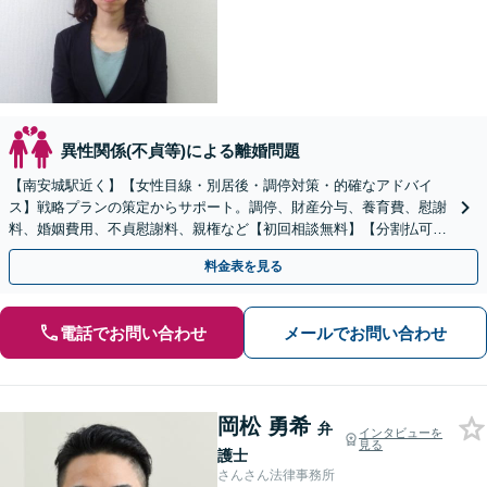
異性関係(不貞等)による離婚問題
【南安城駅近く】【女性目線・別居後・調停対策・的確なアドバイ
ス】戦略プランの策定からサポート。調停、財産分与、養育費、慰謝
料、婚姻費用、不貞慰謝料、親権など【初回相談無料】【分割払可
能】
料金表を見る
電話でお問い合わせ
メールでお問い合わせ
岡松 勇希
弁
インタビューを
見る
護士
さんさん法律事務所