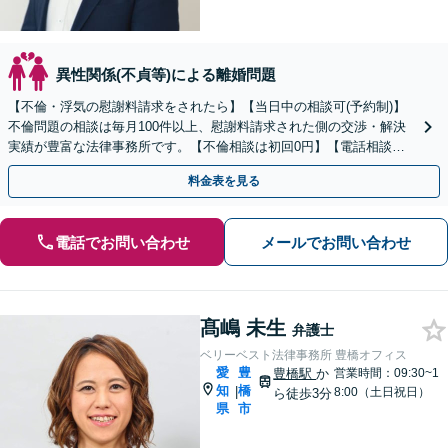
異性関係(不貞等)による離婚問題
【不倫・浮気の慰謝料請求をされたら】【当日中の相談可(予約制)】
不倫問題の相談は毎月100件以上、慰謝料請求された側の交渉・解決
実績が豊富な法律事務所です。【不倫相談は初回0円】【電話相談で
ご契約まで対応可/来所不要】
料金表を見る
電話でお問い合わせ
メールでお問い合わせ
髙嶋 未生
弁護士
ベリーベスト法律事務所 豊橋オフィス
愛
豊
豊橋駅
か
営業時間：09:30~1
知
橋
|
8:00（土日祝日）
ら徒歩3分
県
市