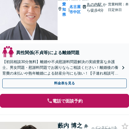
愛
丸の内駅
か
営業時間：本
名古屋
知
|
日定休日
ら徒歩4分
市中区
県
異性関係(不貞等)による離婚問題
【初回相談30分無料】離婚や不貞慰謝料問題解決の実績豊富な弁護
士。男女問題・慰謝料問題でお困りならご相談ください！離婚後の養
育費の未払いや熟年離婚による財産分与にも強い！【子連れ相談可】
【完全個室】【名古屋市「丸の内」駅4分】
料金表を見る
電話で面談予約
藪内 博之
弁
インタビューを