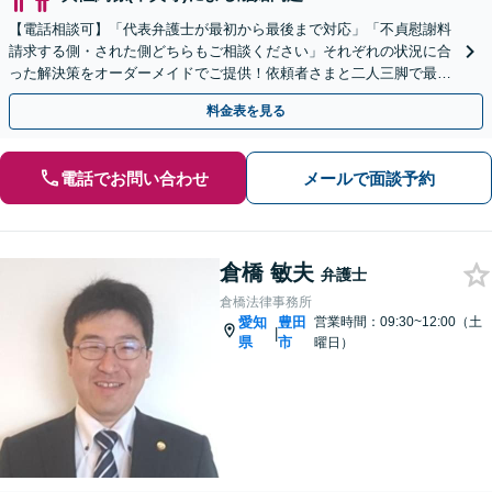
【電話相談可】「代表弁護士が最初から最後まで対応」「不貞慰謝料
請求する側・された側どちらもご相談ください」それぞれの状況に合
った解決策をオーダーメイドでご提供！依頼者さまと二人三脚で最適
なゴールを目指す【休日・夜間相談可】
料金表を見る
電話でお問い合わせ
メールで面談予約
倉橋 敏夫
弁護士
倉橋法律事務所
愛知
豊田
営業時間：09:30~12:00（土
|
県
市
曜日）