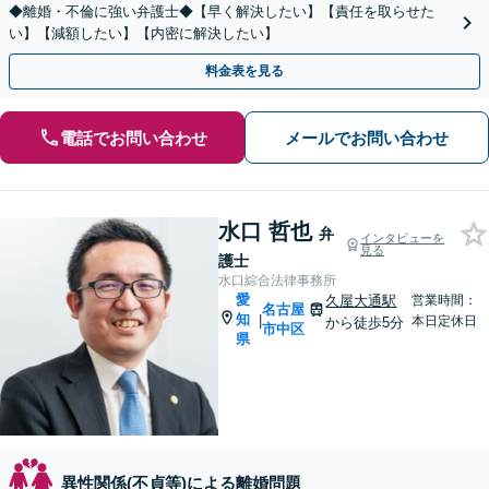
◆離婚・不倫に強い弁護士◆【早く解決したい】【責任を取らせた
い】【減額したい】【内密に解決したい】
料金表を見る
電話でお問い合わせ
メールでお問い合わせ
水口 哲也
弁
インタビューを
見る
護士
水口綜合法律事務所
愛
久屋大通駅
営業時間：
名古屋
知
|
本日定休日
から徒歩5分
市中区
県
異性関係(不貞等)による離婚問題