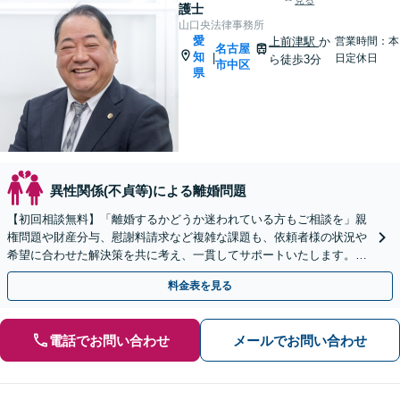
見る
護士
山口央法律事務所
愛
上前津駅
か
営業時間：本
名古屋
知
|
日定休日
ら徒歩3分
市中区
県
異性関係(不貞等)による離婚問題
【初回相談無料】「離婚するかどうか迷われている方もご相談を」親
権問題や財産分与、慰謝料請求など複雑な課題も、依頼者様の状況や
希望に合わせた解決策を共に考え、一貫してサポートいたします。
「熟年離婚のご相談もお任せください」【休日・夜間相談可】
料金表を見る
電話でお問い合わせ
メールでお問い合わせ