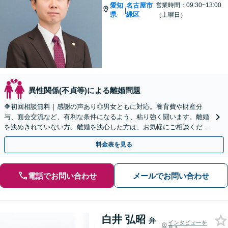
愛知
名古屋市
営業時間：09:30~13:00
|
県
緑区
（土曜日）
異性関係(不貞等)による離婚問題
🔶初回相談無料｜感謝の声あり◎男女ともに対応。養育費や財産分
与、面会交流など、有利な条件になるよう、粘り強く闘います。離婚
を決めきれていない方、離婚を決心した方は、お気軽にご相談くださ
い【休日・夜間面談OK】【駐車場あり】
料金表を見る
電話でお問い合わせ
メールでお問い合わせ
白井 弘昭
弁
インタビューを