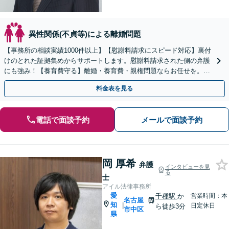
異性関係(不貞等)による離婚問題
【事務所の相談実績1000件以上】【慰謝料請求にスピード対応】裏付
けのとれた証拠集めからサポートします。慰謝料請求された側の弁護
にも強み！【養育費守る】離婚・養育費・親権問題ならお任せを。継
続的に費用を受け取る条件を整えます【土日祝も対応】
料金表を見る
電話で面談予約
メールで面談予約
岡 厚希
弁護
インタビューを見
る
士
アイル法律事務所
愛
千種駅
か
営業時間：本
名古屋
知
|
日定休日
ら徒歩3分
市中区
県