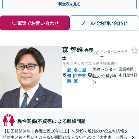
料金表を見る
電話でお問い合わせ
メールでお問い合わせ
森 智雄
弁護
インタビューを見
る
士
弁護士法人名古屋大光法律事務所
国際センター
営業時間：
愛
名古屋
本日定休日
知
市中村
駅
から徒歩5
|
県
区
分
異性関係(不貞等)による離婚問題
【初回相談無料｜弁護士歴10年以上】＼SNSで離婚のお役立ち情報を
発信中／後々思いもよらない問題にならないために「大丈夫」と思っ