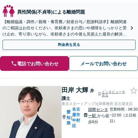
異性関係(不貞等)による離婚問題
【離婚協議・調停／親権・養育費／財産分与／慰謝料請求】離婚関連
のご相談はお任せください。依頼者さまの思いや感情をしっかりと受
け止め、寄り添いながら、依頼者さまの今後も見据えた最良の解決に
向け真摯に対応します【名古屋城駅5分】【初回相談無料】
料金表を見る
電話でお問い合わせ
メールでお問い合わせ
田岸 大輝
弁
インタビューを
見る
護士
東京スタートアップ法律事務所 名古屋支店
名古
国際センタ
営業時間：06:30
愛
屋市
~22:00（土日祝
ー駅
から徒
知
|
中村
日）
歩6分
県
区