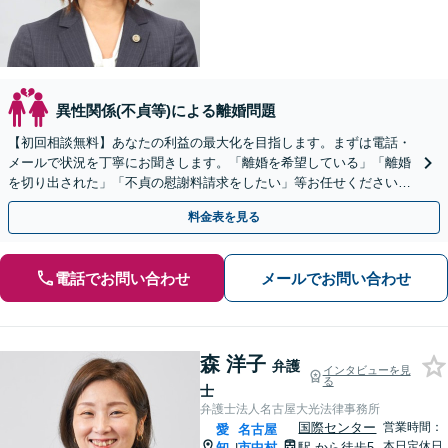
異性関係(不貞等)による離婚問題
【初回相談無料】あなたの利益の最大化を目指します。まずは電話・
メールで状況を丁寧にお聞きします。「離婚を希望している」「離婚
を切り出された」「不貞の慰謝料請求をしたい」等お任せください。
【リーズナブルな料金設定】
料金表を見る
電話でお問い合わせ
メールでお問い合わせ
森 洋子
弁護
インタビューを見
る
士
弁護士法人名古屋大光法律事務所
国際センター
営業時間：
愛
名古屋
本日定休日
知
市中村
駅
から徒歩5