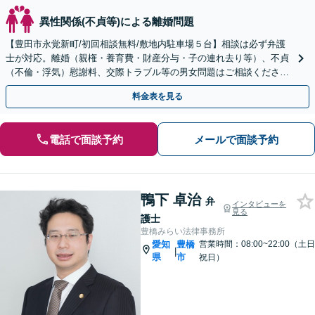
異性関係(不貞等)による離婚問題
【豊田市永覚新町/初回相談無料/敷地内駐車場５台】相談は必ず弁護
士が対応。離婚（親権・養育費・財産分与・子の連れ去り等）、不貞
（不倫・浮気）慰謝料、交際トラブル等の男女問題はご相談くださ
い。相応の費用を頂きますが安心と専門知識を提供します。
料金表を見る
電話で面談予約
メールで面談予約
鴨下 卓治
弁
インタビューを
見る
護士
豊橋みらい法律事務所
愛知
豊橋
営業時間：08:00~22:00（土日
|
県
市
祝日）