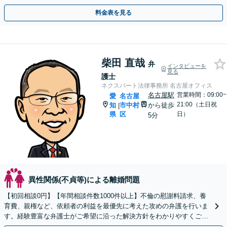
り添いながら、最善の解決を目指します【土日祝相談可】
料金表を見る
柴田 直哉
弁
インタビューを
見る
護士
ネクスパート法律事務所 名古屋オフィス
名古屋駅
営業時間：09:00~
愛
名古屋
21:00（土日祝
知
市中村
から徒歩
|
県
区
日）
5分
異性関係(不貞等)による離婚問題
【初回相談0円】【年間相談件数1000件以上】不倫の慰謝料請求、養
育費、親権など、依頼者の利益を最優先に考えた攻めの弁護を行いま
す。経験豊富な弁護士がご希望に沿った解決方針をわかりやすくご提
案します。お気軽にお問合せ下さい。