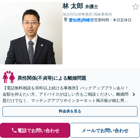
林 太郎
弁護士
旭合同法律事務所 岡崎事務所
愛知県
岡崎市
営業時間：本日定休日
|
異性関係(不貞等)による離婚問題
【電話無料相談を30年以上続ける事務所】バックアッププランあり！
金額を抑えたい方、アドバイスがほしい方もご相談ください。離婚問
題だけでなく、マッチングアプリやインターネット掲示板が絡む男女
トラブルにも対応できます【夜間休日の相談可能】
料金表を見る
電話でお問い合わせ
メールでお問い合わせ