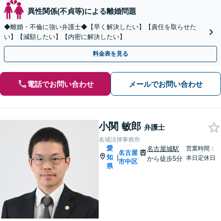
異性関係(不貞等)による離婚問題
◆離婚・不倫に強い弁護士◆【早く解決したい】【責任を取らせた
い】【減額したい】【内密に解決したい】
料金表を見る
電話でお問い合わせ
メールでお問い合わせ
小関 敏郎
弁護士
名城法律事務所
愛
名古屋城駅
営業時間：
名古屋
知
|
本日定休日
から徒歩5分
市中区
県