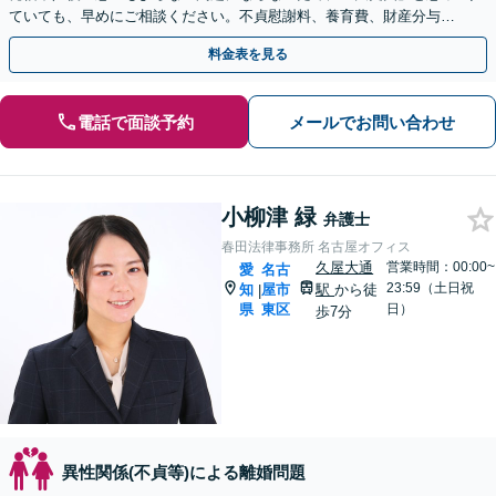
ていても、早めにご相談ください。不貞慰謝料、養育費、財産分与、
DV、モラハラなど【出張相談可｜名古屋駅10分】
料金表を見る
電話で面談予約
メールでお問い合わせ
小柳津 緑
弁護士
春田法律事務所 名古屋オフィス
久屋大通
営業時間：00:00~
愛
名古
23:59（土日祝
知
屋市
駅
から徒
|
県
東区
日）
歩7分
異性関係(不貞等)による離婚問題