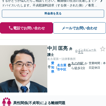
するかどうか悩んだらご相談ください。離婚後の生活の見通しまでア
ドバイスいたします。不貞慰謝料請求（する側・された側）／養育費
／親権／モラハラ被害【完全個室】【子連れ相談可】
料金表を見る
電話でお問い合わせ
メールでお問い合わせ
中川 匡亮
弁
インタビューを
見る
護士
名古屋第一法律事務所
愛
丸の内駅
か
営業時間：本
名古屋
知
|
日定休日
ら徒歩1分
市中区
県
異性関係(不貞等)による離婚問題