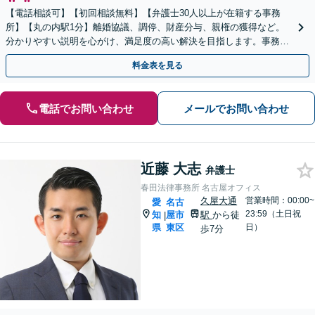
【電話相談可】【初回相談無料】【弁護士30人以上が在籍する事務
所】【丸の内駅1分】離婚協議、調停、財産分与、親権の獲得など。
分かりやすい説明を心がけ、満足度の高い解決を目指します。事務所
の所属の女性弁護士と2名体制で対応も可能
料金表を見る
電話でお問い合わせ
メールでお問い合わせ
近藤 大志
弁護士
春田法律事務所 名古屋オフィス
久屋大通
営業時間：00:00~
愛
名古
23:59（土日祝
知
屋市
駅
から徒
|
県
東区
日）
歩7分