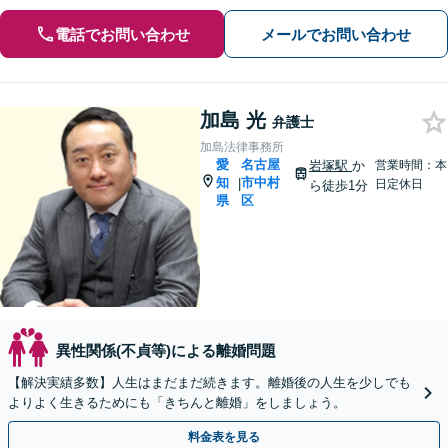
電話でお問い合わせ
メールでお問い合わせ
加島 光
弁護士
加島法律事務所
愛
名古屋
岩塚駅
か
営業時間：本
知
市中村
|
日定休日
ら徒歩1分
県
区
異性関係(不貞等)による離婚問題
【解決実績多数】人生はまだまだ続きます。離婚後の人生を少しでも
よりよく生きるためにも「きちんと離婚」をしましょう。
料金表を見る