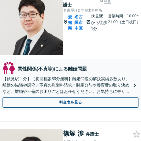
見る
護士
名古屋H＆Y法律事務所
伏見駅
営業時間：10:00~
愛
名古
21:00（土日祝日）
知
屋市
から徒歩
|
県
中区
1分
異性関係(不貞等)による離婚問題
【伏見駅１分】【初回相談60分無料】離婚問題の解決実績多数あり。
離婚の協議や調停／不貞の慰謝料請求／財産分与や養育費の取り決め
など、離婚や不倫のお困りごとはお任せください。お気持ちに寄り添
いご意向に沿う解決を目指します【電話・Web相談可】
料金表を見る
篠塚 渉
弁護士