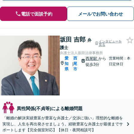
電話で面談予約
メールでお問い合わせ
坂田 吉郎
弁
インタビューを
見る
護士
弁護士法人坂田法律事務所
愛
西
西尾駅
から
営業時間：本
知
尾
|
日定休日
徒歩3分
県
市
異性関係(不貞等)による離婚問題
「離婚の解決実績豊富が豊富な弁護士／交渉に強い」理想的な離婚を
実現し、人生を再出発させましょう。経験豊富な弁護士が最後までサ
ポートします【完全個室対応】【休日・夜間相談可】