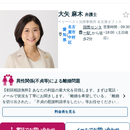
大矢 麻木
弁護士
ベリーベスト法律事務所 名古屋オフィス
名古
国際センタ
営業時間：09:30
愛
屋市
~18:00（土日祝
ー駅
から徒
知
|
中村
日）
歩2分
県
区
異性関係(不貞等)による離婚問題
【初回相談無料】あなたの利益の最大化を目指します。まずは電話・
メールで状況を丁寧にお聞きします。「離婚を希望している」「離婚
を切り出された」「不貞の慰謝料請求をしたい」等お任せください。
【リーズナブルな料金設定】
料金表を見る
電話でお問い合わせ
メールでお問い合わせ