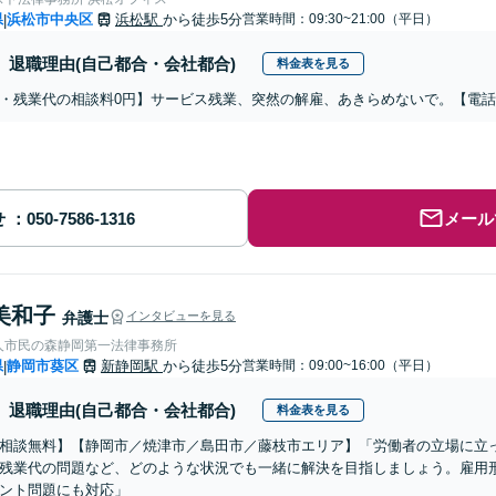
県
浜松市中央区
浜松駅
から徒歩5分
営業時間：09:30~21:00（平日）
|
退職理由(自己都合・会社都合)
料金表を見る
・残業代の相談料0円】サービス残業、突然の解雇、あきらめないで。【電
せ
メール
美和子
弁護士
インタビューを見る
人市民の森静岡第一法律事務所
県
静岡市葵区
新静岡駅
から徒歩5分
営業時間：09:00~16:00（平日）
|
退職理由(自己都合・会社都合)
料金表を見る
相談無料】【静岡市／焼津市／島田市／藤枝市エリア】「労働者の立場に立
残業代の問題など、どのような状況でも一緒に解決を目指しましょう。雇用
ント問題にも対応」