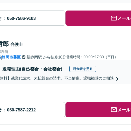
せ
メール
哲郎
弁護士
事務所
県
静岡市葵区
新静岡駅
から徒歩10分
営業時間：09:00~17:30（平日）
|
退職理由(自己都合・会社都合)
料金表を見る
無料】残業代請求、未払賃金の請求、不当解雇、退職勧奨のご相談
せ
メール