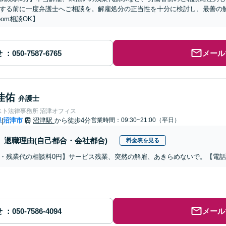
する前に一度弁護士へご相談を。解雇処分の正当性を十分に検討し、最善の
oom相談OK】
せ
メール
佳佑
弁護士
スト法律事務所 沼津オフィス
県
沼津市
沼津駅
から徒歩4分
営業時間：09:30~21:00（平日）
|
退職理由(自己都合・会社都合)
料金表を見る
・残業代の相談料0円】サービス残業、突然の解雇、あきらめないで。【電
せ
メール