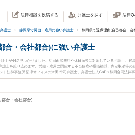
法律相談を投稿する
弁護士を探す
法律Q
弁護士
静岡県で労働・雇用に強い弁護士
静岡県で退職理由(自己都合・会
都合・会社都合)に強い弁護士
い弁護士が44名見つかりました。初回面談無料や休日面談に対応している弁護士、解
弁護士を絞り込めます。労働・雇用に関係する不当解雇や退職勧奨、内定取消等の
スト法律事務所 沼津オフィスの米田 幸司弁護士、弁護士法人GoDo 静岡合同法律
県で土日や夜間に発生した退職理由(自己都合・会社都合)のトラブルを今すぐに弁護
を検索したい』『初回相談無料で退職理由(自己都合・会社都合)を法律相談できる静
己都合・会社都合)