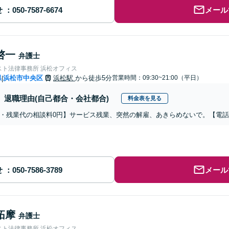
せ
メール
啓一
弁護士
スト法律事務所 浜松オフィス
県
浜松市中央区
浜松駅
から徒歩5分
営業時間：09:30~21:00（平日）
|
退職理由(自己都合・会社都合)
料金表を見る
・残業代の相談料0円】サービス残業、突然の解雇、あきらめないで。【電
せ
メール
拓摩
弁護士
スト法律事務所 浜松オフィス