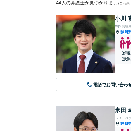
44
人の弁護士が見つかりました
(検索
小川 
静岡法律
静岡
【解雇
【残業
電話でお問い合わ
米田 
ベリーベ
静岡