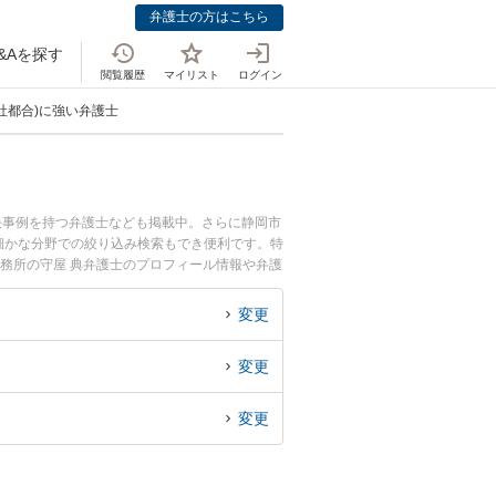
弁護士の方はこちら
&Aを探す
閲覧履歴
マイリスト
ログイン
社都合)に強い弁護士
決事例を持つ弁護士なども掲載中。さらに静岡市
細かな分野での絞り込み検索もでき便利です。特
事務所の守屋 典弁護士のプロフィール情報や弁護
士に相談したい』『退職理由(自己都合・会社都
岡県内の弁護士に相談予約したい』などでお困り
変更
変更
変更