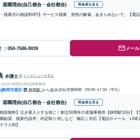
退職理由(自己都合・会社都合)
料金表を見る
・残業代の相談料0円】サービス残業、突然の解雇、あきらめないで。【電
せ
メール
典
弁護士
インタビューを見る
弁護士法人GoDo 静岡合同法律事務所
県
静岡市葵区
静岡駅
から徒歩10分
営業時間：09:00~17:30（平日）
|
退職理由(自己都合・会社都合)
料金表を見る
相談無料】泣き寝入りする前に！創立50周年の老舗事務所【静岡駅10分】
職勧奨、残業代請求、内定取り消しなど、幅広く対応【電話やメール、LIN
テラス利】