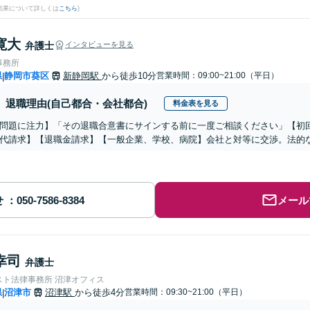
結果について詳しくは
こちら
)
寛大
弁護士
インタビューを見る
事務所
県
静岡市葵区
新静岡駅
から徒歩10分
営業時間：09:00~21:00（平日）
|
退職理由(自己都合・会社都合)
料金表を見る
問題に注力】「その退職合意書にサインする前に一度ご相談ください」【初
代請求】【退職金請求】【一般企業、学校、病院】会社と対等に交渉。法的
せ
メール
幸司
弁護士
スト法律事務所 沼津オフィス
県
沼津市
沼津駅
から徒歩4分
営業時間：09:30~21:00（平日）
|