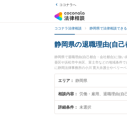
ココナラへ
ココナラ法律相談
静岡県で法律相談できる
静岡県の退職理由(自己
静岡県で退職理由(自己都合・会社都合)に強
葵区や浜松市中央区、富士市などの地域条件で
に静岡法律事務所の小川 寛大弁護士やベリーベ
士費用、強みなどが注目されています。『静岡
合)のトラブル解決の実績豊富な近くの弁護士
エリア
静岡県
の相談者さんにおすすめです。
相談内容
労働・雇用、退職理由(自
詳細条件
未選択