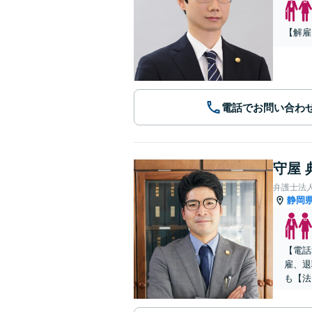
【解雇
電話でお問い合わ
守屋 
静岡
【電話
雇、退
も【法