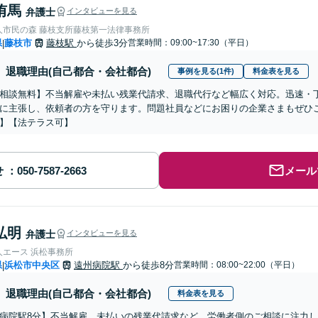
侑馬
弁護士
インタビューを見る
人市民の森 藤枝支所藤枝第一法律事務所
県
藤枝市
藤枝駅
から徒歩3分
営業時間：09:00~17:30（平日）
|
退職理由(自己都合・会社都合)
事例を見る(1件)
料金表を見る
相談無料】不当解雇や未払い残業代請求、退職代行など幅広く対応。迅速・
に主張し、依頼者の方を守ります。問題社員などにお困りの企業さまもぜひ
】【法テラス可】
せ
メール
弘明
弁護士
インタビューを見る
人エース 浜松事務所
県
浜松市中央区
遠州病院駅
から徒歩8分
営業時間：08:00~22:00（平日）
|
退職理由(自己都合・会社都合)
料金表を見る
病院駅8分】不当解雇、未払いの残業代請求など、労働者側のご相談に注力