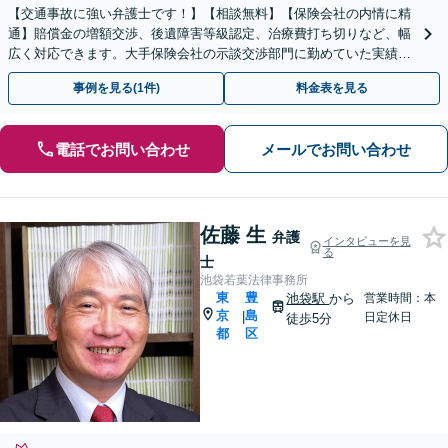
【交通事故に強い弁護士です！】【相談無料】【保険会社の内情に精
通】賠償金の増額交渉、後遺障害等級認定、治療費打ち切りなど、幅
広く対応できます。大手保険会社の示談交渉部門に勤めていた実績が
ありますので、保険会社との交渉には自信があります。
事例を見る(1件)
料金表を見る
電話でお問い合わせ
メールでお問い合わせ
佐藤 生
弁護
インタビューを見
る
士
池袋若葉法律事務所
東
豊
池袋駅
から
営業時間：本
京
島
|
日定休日
徒歩5分
都
区