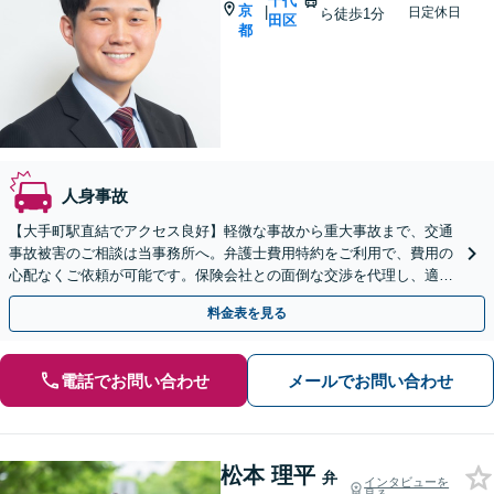
千代
京
|
日定休日
ら徒歩1分
田区
都
人身事故
【大手町駅直結でアクセス良好】軽微な事故から重大事故まで、交通
事故被害のご相談は当事務所へ。弁護士費用特約をご利用で、費用の
心配なくご依頼が可能です。保険会社との面倒な交渉を代理し、適切
な賠償獲得を目指します。【日本語・中国語対応可能】
料金表を見る
電話でお問い合わせ
メールでお問い合わせ
松本 理平
弁
インタビューを