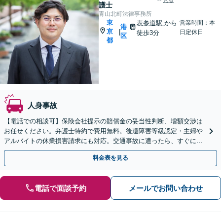
見る
護士
青山北町法律事務所
東
表参道駅
から
営業時間：本
港
京
|
日定休日
徒歩3分
区
都
人身事故
【電話での相談可】保険会社提示の賠償金の妥当性判断、増額交渉は
お任せください。弁護士特約で費用無料。後遺障害等級認定・主婦や
アルバイトの休業損害請求にも対応。交通事故に遭ったら、すぐにご
相談ください。【表参道駅から徒歩3分】
料金表を見る
電話で面談予約
メールでお問い合わせ