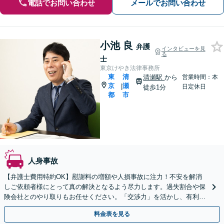
電話でお問い合わせ
メールでお問い合わせ
小池 良
弁護
インタビューを見
る
士
東京けやき法律事務所
東
清
清瀬駅
から
営業時間：本
京
瀬
|
日定休日
徒歩1分
都
市
人身事故
【弁護士費用特約OK】慰謝料の増額や人損事故に注力！不安を解消
しご依頼者様にとって真の解決となるよう尽力します。過失割合や保
険会社とのやり取りもお任せください。「交渉力」を活かし、有利な
条件での示談成立を目指します。【夜間・休日の相談可能】
料金表を見る