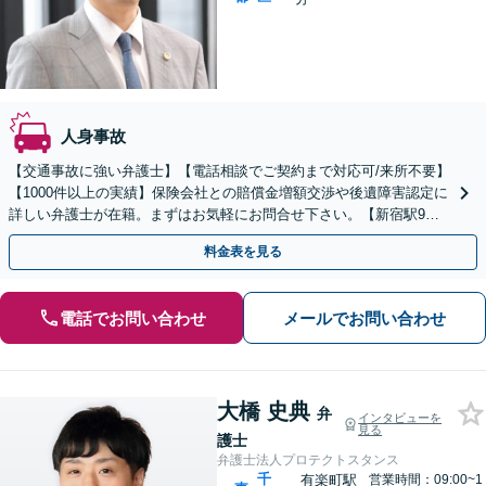
人身事故
【交通事故に強い弁護士】【電話相談でご契約まで対応可/来所不要】
【1000件以上の実績】保険会社との賠償金増額交渉や後遺障害認定に
詳しい弁護士が在籍。まずはお気軽にお問合せ下さい。【新宿駅9
分】
料金表を見る
電話でお問い合わせ
メールでお問い合わせ
大橋 史典
弁
インタビューを
見る
護士
弁護士法人プロテクトスタンス
千
有楽町駅
営業時間：09:00~1