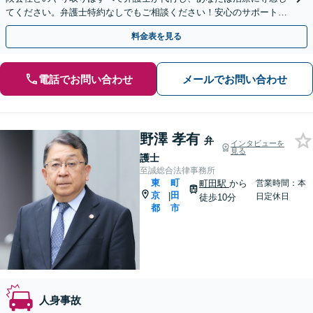
てください。弁護士特約なしでもご相談ください！安心のサポート体
制で不安を解消します【弁護士直通・LINE相談可】
料金表を見る
電話でお問い合わせ
メールでお問い合わせ
野澤 孝有
弁
インタビューを
見る
護士
至誠総合法律事務所
東
町
町田駅
から
営業時間：本
京
田
|
日定休日
徒歩10分
都
市
人身事故