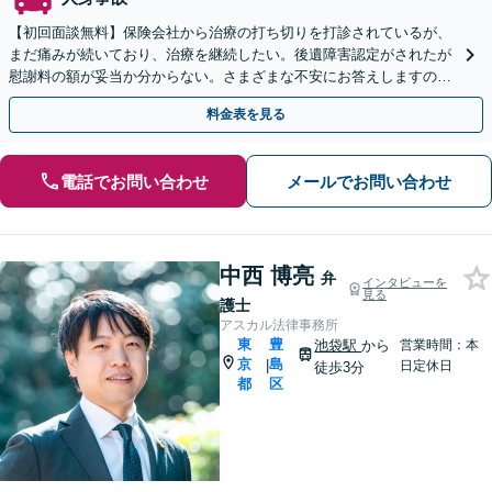
【初回面談無料】保険会社から治療の打ち切りを打診されているが、
まだ痛みが続いており、治療を継続したい。後遺障害認定がされたが
慰謝料の額が妥当か分からない。さまざまな不安にお答えしますの
で、お気軽にご連絡ください。ご相談・着手金は無料です。
料金表を見る
電話でお問い合わせ
メールでお問い合わせ
中西 博亮
弁
インタビューを
見る
護士
アスカル法律事務所
東
豊
池袋駅
から
営業時間：本
京
島
|
日定休日
徒歩3分
都
区