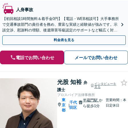
人身事故
【初回相談1時間無料＆着手金0円】【電話・WEB相談可】大手事務所
で交通事故部門の責任者を務め、豊富な実績と経験値が強みです。示
談交渉、慰謝料の増額、後遺障害等級認定のサポートなど幅広く対応
しますので、ぜひご相談ください【休日・夜間面談可】
料金表を見る
電話でお問い合わせ
メールでお問い合わせ
光股 知裕
弁
インタビューを
見る
護士
プロスパイア法律事務所
東
半蔵門駅
か
営業時間：本
千代
京
|
日定休日
ら徒歩1分
田区
都