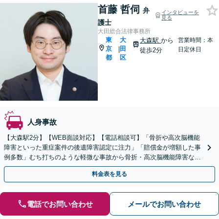
首藤 哲伺
弁
インタビューを
見る
護士
大田総合法律事務所
東
大
大森駅
から
営業時間：本
京
田
|
日定休日
徒歩2分
都
区
人身事故
【大森駅2分】【WEB面談対応】【電話相談可】「骨折や高次脳機能
障害といった重症案件の後遺障害認定に注力」「賠償金が増額した事
例多数」むち打ちのような軽微な事故から骨折・高次脳機能障害など
の重症事故まで、事故の規模に関わらず対応いたします
料金表を見る
電話でお問い合わせ
メールでお問い合わせ