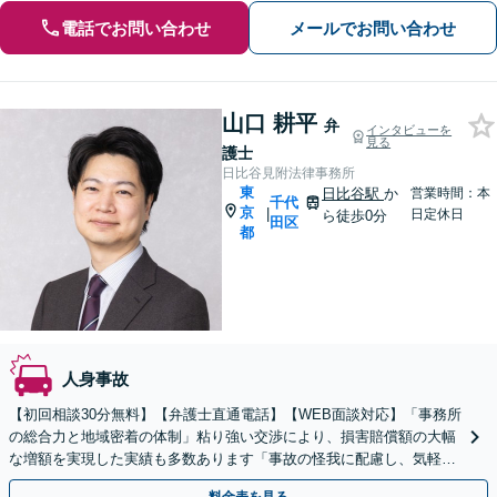
電話でお問い合わせ
メールでお問い合わせ
山口 耕平
弁
インタビューを
見る
護士
日比谷見附法律事務所
東
日比谷駅
か
営業時間：本
千代
京
|
日定休日
ら徒歩0分
田区
都
人身事故
【初回相談30分無料】【弁護士直通電話】【WEB面談対応】「事務所
の総合力と地域密着の体制」粘り強い交渉により、損害賠償額の大幅
な増額を実現した実績も多数あります「事故の怪我に配慮し、気軽に
ご相談いただける環境をご用意」【休日・夜間相談可】