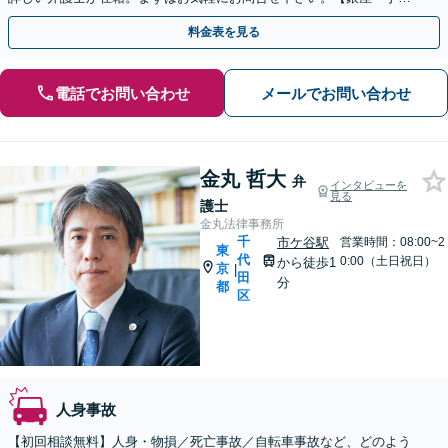
駅2分】
料金表を見る
電話でお問い合わせ
メールでお問い合わせ
金丸 哲大
弁
インタビューを
見る
護士
金丸法律事務所
千
市ケ谷駅
営業時間：08:00~2
東
代
0:00（土日祝日）
から徒歩1
京
|
田
分
都
区
人身事故
【初回相談無料】人身・物損／死亡事故／自転車事故など、どのよう