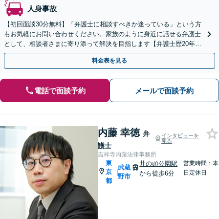
人身事故
【初回面談30分無料】「弁護士に相談すべきか迷っている」という方
もお気軽にお問い合わせください。家族のように身近に話せる弁護士
として、相談者さまに寄り添って解決を目指します【弁護士歴20年】
【池袋駅5分】
料金表を見る
電話で面談予約
メールで面談予約
内藤 幸徳
弁
インタビューを
見る
護士
吉祥寺内藤法律事務所
東
井の頭公園駅
営業時間：本
武蔵
京
|
日定休日
から徒歩6分
野市
都