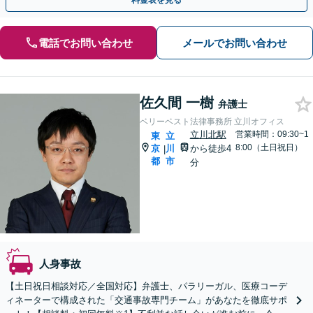
料金表を見る
電話でお問い合わせ
メールでお問い合わせ
佐久間 一樹
弁護士
ベリーベスト法律事務所 立川オフィス
立川北駅
営業時間：09:30~1
東
立
8:00（土日祝日）
京
川
から徒歩4
|
都
市
分
人身事故
【土日祝日相談対応／全国対応】弁護士、パラリーガル、医療コーデ
ィネーターで構成された「交通事故専門チーム」があなたを徹底サポ