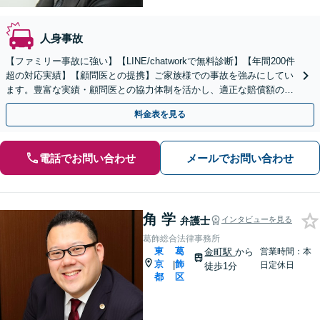
人身事故
【ファミリー事故に強い】【LINE/chatworkで無料診断】【年間200件
超の対応実績】【顧問医との提携】ご家族様での事故を強みにしてい
ます。豊富な実績・顧問医との協力体制を活かし、適正な賠償額の獲
得をサポートします。
料金表を見る
電話でお問い合わせ
メールでお問い合わせ
角 学
弁護士
インタビューを見る
葛飾総合法律事務所
東
葛
金町駅
から
営業時間：本
京
飾
|
日定休日
徒歩1分
都
区