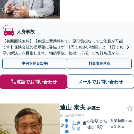
人身事故
【初回面談無料】【弁護士費用特約で、原則負担なしでご依頼が可能
です】保険会社の提示額に妥協せず「1円でも多い増額」と「1日でも
早い解決」を目指します。物損事故、捻挫、打撲、むち打ち症から重
度後遺障害、死亡事故まで幅広く対応【WEB面談可】
事例を見る(1件)
料金表を見る
電話でお問い合わせ
メールでお問い合わせ
遠山 泰夫
弁護士
遠山法律事務所
東
小岩駅
から
営業時間：本
江戸
京
|
日定休日
徒歩10分
川区
都