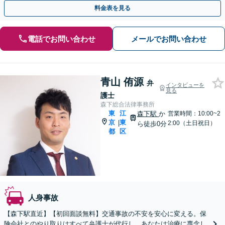
料金表を見る
電話でお問い合わせ
メールでお問い合わせ
青山 侑源
弁
インタビューを
見る
護士
森下総合法律事務所
東
江
森下駅
か
営業時間：10:00~2
京
東
|
2:00（土日祝日）
ら徒歩0分
都
区
人身事故
【森下駅直近】【初回面談無料】交通事故の不安を安心に変える。保
険会社とのやり取りはすべて弁護士が代行し、あなたは治療に専念し