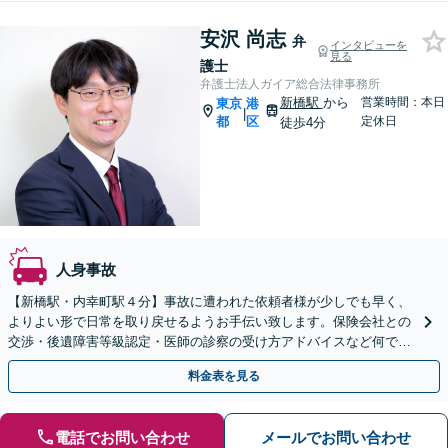
安沢 尚志
弁
インタビューを
見る
護士
弁護士法人ガイア総合法律事務所
新橋駅
から
営業時間：本日
東京
港
|
都
区
定休日
徒歩4分
人身事故
【新橋駅・内幸町駅４分】事故に遭われた依頼者様が少しでも早く、
よりよい形で日常を取り戻せるようお手伝い致します。保険会社との
交渉・後遺障害等級認定・医師の診察の受け方アドバイスなど何でも
ご相談ください。
料金表を見る
電話でお問い合わせ
メールでお問い合わせ