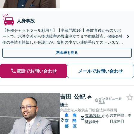
人身事故
【各種チャットツール利用可】【半蔵門駅1分】事故直後からのサポ
ートで、示談交渉から後遺障害の異議申立てまで徹底対応。保険会社
側の事情も熟知した弁護士が、負担の少ない連絡手段でストレスなく
解決へ導きます。弁護士特約のご利用で自己負担0円。
料金表を見る
電話でお問い合わせ
メールでお問い合わせ
吉田 公紀
弁
インタビューを
見る
護士
弁護士法人池袋吉田総合法律事務所
東
豊
東池袋駅
から
営業時間：本
京
島
|
日定休日
徒歩6分
都
区