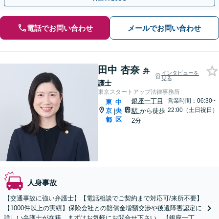
電話でお問い合わせ
メールでお問い合わせ
田中 杏奈
弁
インタビューを
見る
護士
東京スタートアップ法律事務所
銀座一丁目
営業時間：06:30~
東
中
22:00（土日祝日）
京
央
駅
から徒歩
|
都
区
2分
人身事故
【交通事故に強い弁護士】【電話相談でご契約まで対応可/来所不要】
【1000件以上の実績】保険会社との賠償金増額交渉や後遺障害認定に
詳しい弁護士が在籍。まずはお気軽にお問合せ下さい。【銀座一丁目