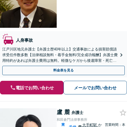
人身事故
江戸川区地元弁護士【弁護士歴40年以上】交通事故による損害賠償請
求受任件数多数【法律相談無料・着手金無料/完全成功報酬】弁護士費
用特約があれば弁護士費用は無料。軽微なケガから後遺障害・死亡事
故にも幅広く対応。示談前に賠償額をご確認下さい。
料金表を見る
電話でお問い合わせ
メールでお問い合わせ
盧 麓
弁護士
和田倉門法律事務所
東
大手町駅
か
営業時間：本