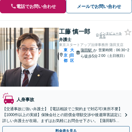
電話でお問い合わせ
メールでお問い合わせ
工藤 慎一郎
インタビューを
見る
弁護士
東京スタートアップ法律事務所 蒲田支店
東
大
蒲田駅
か
営業時間：06:30~2
京
田
|
2:00（土日祝日）
ら徒歩5分
都
区
人身事故
【交通事故に強い弁護士】【電話相談でご契約まで対応可/来所不要】
【1000件以上の実績】保険会社との賠償金増額交渉や後遺障害認定に
詳しい弁護士が在籍。まずはお気軽にお問合せ下さい。【蒲田駅5
分】
料金表を見る