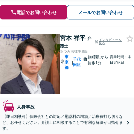
電話でお問い合わせ
メールでお問い合わせ
宮本 祥平
弁
インタビューを
見る
護士
あつみ法律事務所
東
麹町駅
から
営業時間：本
千代
京
|
日定休日
徒歩1分
田区
都
人身事故
【即日相談可】保険会社との対応／慰謝料の増額／治療費打ち切りな
ど、お任せください。弁護士に相談することで有利な解決が目指せま
す。