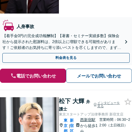
人身事故
【着手金0円の完全成功報酬制】【著書・セミナー実績多数】保険会
社から提示された慰謝料は、2倍以上に増額できる可能性がありま
す！ご依頼者のお気持ちに寄り添いベストを尽くしますので、まずは
ご相談ください【金町駅徒歩1分】【初回面談30分無料】
料金表を見る
電話でお問い合わせ
メールでお問い合わせ
松下 大輝
弁
インタビューを
見る
護士
東京スタートアップ法律事務所 新宿支店
西新宿駅
営業時間：06:30~2
東
新
2:00（土日祝日）
京
宿
から徒歩1
|
都
区
分