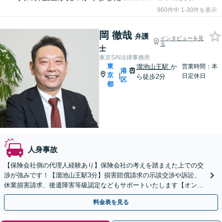
960件中 1-30件を表示
岡 徹哉
弁護
インタビューを見
る
士
東京SAI法律事務所
東
溜池山王駅
か
営業時間：本
港
京
|
日定休日
ら徒歩2分
区
都
人身事故
【保険会社側の代理人経験あり】保険会社の考えを踏まえた上での交
渉が強みです！【溜池山王駅3分】損害賠償請求の示談交渉や訴訟、
休業損害請求、後遺障害等級認定などもサポートいたします【オンラ
イン面談】遠方の方もご相談ください
料金表を見る