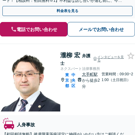
ート！【相談料：初回無料※1】不利益な話し合いが進む前に、今す
ぐ相談！
料金表を見る
電話でお問い合わせ
メールでお問い合わせ
瀧柳 宏
弁護
インタビューを見
る
士
ネクスパート法律事務所
大手町駅
営業時間：09:00~2
東
中
1:00（土日祝日）
京
央
から徒歩2
|
都
区
分
人身事故
【初回相談無料】後遺障害等級認定に納得がいかない方はご相談くだ