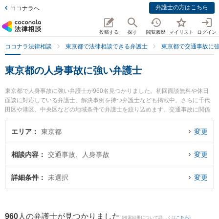
弁護士の方はこちら
ココナラへ
投稿する
探す
閲覧履歴
マイリスト
ログイン
ココナラ法律相談
東京都で法律相談できる弁護士
東京都で交通事故に
東京都の人身事故に強い弁護士
東京都で人身事故に強い弁護士が960名見つかりました。初回面談無料や休日
面談に対応している弁護士、解決事例を持つ弁護士なども掲載中。さらに千代
田区や港区、中央区などの地域条件で弁護士を絞り込めます。交通事故に関係
する自動車事故やバイク事故、自転車事故等の細かな分野での絞り込み検索も
でき便利です。特に東京SAI法律事務所の岡 徹哉弁護士や東京スタートアップ
エリア
東京都
変更
法律事務所 蒲田支店の工藤 慎一郎弁護士、東京スタートアップ法律事務所の田
中 杏奈弁護士のプロフィール情報や弁護士費用、強みなどが注目されていま
相談内容
交通事故、人身事故
変更
す。『東京都で土日や夜間に発生した人身事故のトラブルを今すぐに弁護士に
相談したい』『人身事故のトラブル解決の実績豊富な近くの弁護士を検索した
い』『初回相談無料で人身事故を法律相談できる東京都内の弁護士に相談予約
詳細条件
未選択
変更
したい』などでお困りの相談者さんにおすすめです。
960
人の弁護士が見つかりました
(検索結果について詳しくは
こちら
)