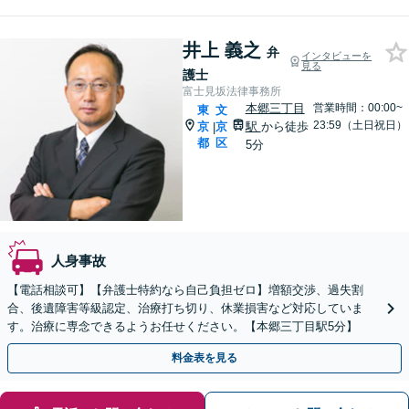
井上 義之
弁
インタビューを
見る
護士
富士見坂法律事務所
本郷三丁目
営業時間：00:00~
東
文
23:59（土日祝日）
京
京
駅
から徒歩
|
都
区
5分
人身事故
【電話相談可】【弁護士特約なら自己負担ゼロ】増額交渉、過失割
合、後遺障害等級認定、治療打ち切り、休業損害など対応していま
す。治療に専念できるようお任せください。【本郷三丁目駅5分】
料金表を見る