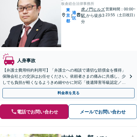
板倉総合法律事務所
虎ノ門ヒルズ
営業時間：00:00~
東
港
23:55（土日祝日）
京
駅
から徒歩3
|
区
都
分
人身事故
【弁護士費用特約利用可】「弁護士への相談で適切な賠償金を獲得」
保険会社との交渉はお任せください。依頼者さまの痛みに共感し、少
しでも負担が軽くなるようきめ細やかに対応「後遺障害等級認定／休
業損害／示談交渉／治療費の打ち切り／死亡事故など」
料金表を見る
電話でお問い合わせ
メールでお問い合わせ