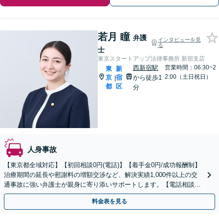
若月 瞳
弁護
インタビューを見
る
士
東京スタートアップ法律事務所 新宿支店
西新宿駅
営業時間：06:30~2
東
新
2:00（土日祝日）
京
宿
から徒歩1
|
都
区
分
人身事故
【東京都全域対応】【初回相談0円(電話)】【着手金0円/成功報酬制】
治療期間の延長や慰謝料の増額交渉など、解決実績1,000件以上の交
通事故に強い弁護士が親身に寄り添いサポートします。【電話相談で
ご契約まで対応可/来所不要】
料金表を見る