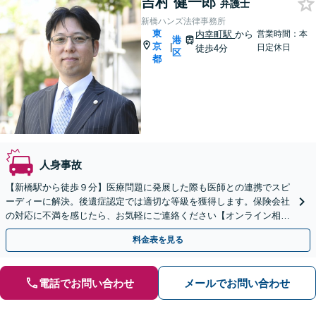
吉村 健一郎
弁護士
新橋ハンズ法律事務所
東
内幸町駅
から
営業時間：本
港
京
|
日定休日
徒歩4分
区
都
人身事故
【新橋駅から徒歩９分】医療問題に発展した際も医師との連携でスピ
ーディーに解決。後遺症認定では適切な等級を獲得します。保険会社
の対応に不満を感じたら、お気軽にご連絡ください【オンライン相談
可能】【着手金のご相談可能】
料金表を見る
電話でお問い合わせ
メールでお問い合わせ