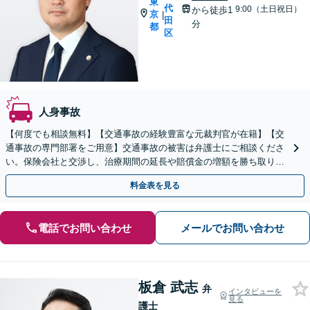
東
代
9:00（土日祝日）
から徒歩1
京
|
田
分
都
区
人身事故
【何度でも相談無料】【交通事故の経験豊富な元裁判官が在籍】【交
通事故の専門部署をご用意】交通事故の被害は弁護士にご相談くださ
い。保険会社と交渉し、治療期間の延長や賠償金の増額を勝ち取りま
す。後遺障害の等級認定の手続きなどもお任せください。
料金表を見る
電話でお問い合わせ
メールでお問い合わせ
板倉 武志
弁
インタビューを
見る
護士