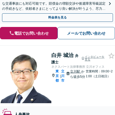
な交通事故にも対応可能です。賠償金の増額交渉や後遺障害等級認定
の手続きなど、依頼者さまにとってより良い解決が叶うよう、尽力い
たします【弁護士費用特約利用可】【市ヶ谷駅1分】
料金表を見る
電話でお問い合わせ
メールでお問い合わせ
白井 城治
弁
インタビューを
見る
護士
ネクスパート法律事務所 立川オフィス
東
立
立川駅
か
営業時間：09:00~2
京
川
|
1:00（土日祝日）
ら徒歩5分
都
市
人身事故