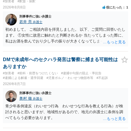
#加害者
#釈放・保釈
2026年8月8日
役にたった
1
刑事事件に強い弁護士
若井 亮
弁護士
初めまして。 ご相談内容を拝見しました。 以下、ご質問に回答いたし
ます。 ①女性に故意に触れたと判断されるか 当たってしまった際に、
私はお酒を飲んでおり少し手の振りが大きくなってしまっていたこと
も事実です。それが仮に、私が気がついていない防犯カメラに写って
いた場合、故意だと判定されやすいのでしょうか？ お伺いする限り、
故意があると判断されることは無いかと思います。 ②逮捕、呼び出し
DMで未成年へのセクハラ発言は警察に捕まる可能性は
の可能性 この行為により、痴漢やその他の犯罪を犯したとして、逮
ありますか
捕、呼び出しされる可能性はどれほどでしょうか？ 誤って当たってし
#加害者
#前科・前歴をつけたくない
#逮捕や勾留の阻止・準抗告
まっただけであり、さらにその場で女性等のアクションが無かったこ
#逮捕による解雇・退学回避
#児童ポルノ・わいせつ物頒布等
#不起訴
とからすると、この後に呼び出される可能性は極めて低いと思いま
2026年8月7日
す。 ③逮捕呼び出しまでの期間 大体どれほどの期間逮捕呼び出しの可
刑事事件に強い弁護士
能性があると考えれば良いのでしょうか？ 逮捕や呼び出しの可能性は
奥村 徹
弁護士
極めて低いと思います。 連絡が来ることはないでしょう。
青少年条例違反（わいせつ行為 わいせつな行為を教える行為）が検
討されると思いますが、地域性があるので、地元の弁護士に条例を調
べてもらう必要があります。