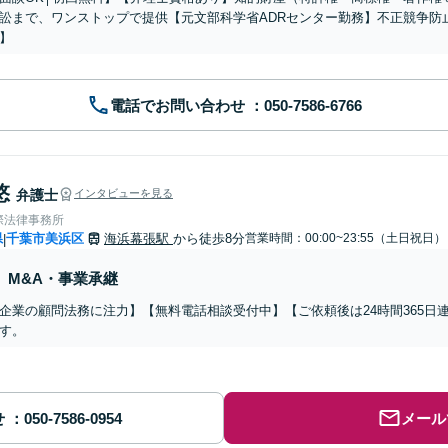
訟まで、ワンストップで提供【元文部科学省ADRセンター勤務】不正競争防
】
電話でお問い合わせ
悠
弁護士
インタビューを見る
際法律事務所
県
千葉市美浜区
海浜幕張駅
から徒歩8分
営業時間：00:00~23:55（土日祝日）
|
M&A・事業承継
企業の顧問法務に注力】【無料電話相談受付中】【ご依頼後は24時間365日
す。
せ
メール