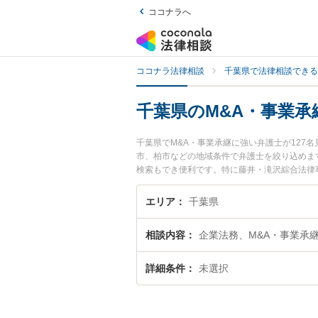
ココナラへ
ココナラ法律相談
千葉県で法律相談できる
千葉県のM&A・事業承
千葉県でM&A・事業承継に強い弁護士が12
市、柏市などの地域条件で弁護士を絞り込めま
検索もでき便利です。特に藤井・滝沢綜合法律事
ル情報や弁護士費用、強みなどが注目されてい
解決の実績豊富な近くの弁護士を検索したい』
エリア
千葉県
す。
相談内容
企業法務、M&A・事業承
詳細条件
未選択