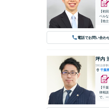
【初回
ベルな
【他士
電話でお問い合わ
坪内 
Sfil法律
千葉
【千葉
律相談
で、一