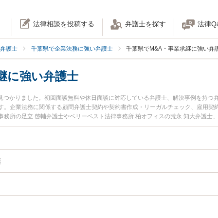
法律相談を投稿する
弁護士を探す
法律Q
弁護士
千葉県で企業法務に強い弁護士
千葉県でM&A・事業承継に強い弁
継に強い弁護士
7名見つかりました。初回面談無料や休日面談に対応している弁護士、解決事例を持つ
す。企業法務に関係する顧問弁護士契約や契約書作成・リーガルチェック、雇用契
務所の足立 啓輔弁護士やベリーベスト法律事務所 柏オフィスの荒永 知大弁護士、S
ます。『千葉県で土日や夜間に発生したM&A・事業承継のトラブルを今すぐに弁護
『初回相談無料でM&A・事業承継を法律相談できる千葉県内の弁護士に相談予約し
継