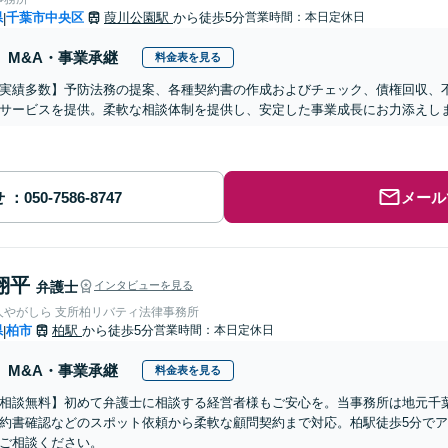
県
千葉市中央区
葭川公園駅
から徒歩5分
営業時間：本日定休日
|
M&A・事業承継
料金表を見る
実績多数】予防法務の提案、各種契約書の作成およびチェック、債権回収、
サービスを提供。柔軟な相談体制を提供し、安定した事業成長にお力添えし
せ
メール
翔平
弁護士
インタビューを見る
人やがしら 支所柏リバティ法律事務所
県
柏市
柏駅
から徒歩5分
営業時間：本日定休日
|
M&A・事業承継
料金表を見る
相談無料】初めて弁護士に相談する経営者様もご安心を。当事務所は地元千
約書確認などのスポット依頼から柔軟な顧問契約まで対応。柏駅徒歩5分で
ご相談ください。