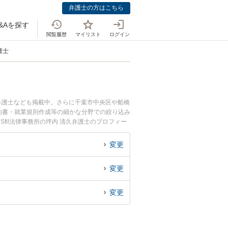
弁護士の方はこちら
&Aを探す
閲覧履歴
マイリスト
ログイン
護士
弁護士なども掲載中。さらに千葉市中央区や船橋
約書・就業規則作成等の細かな分野での絞り込み
fil法律事務所の坪内 清久弁護士のプロフィー
士に相談したい』『M&A・事業承継のトラブル
たい』などでお困りの相談者さんにおすすめで
変更
変更
変更