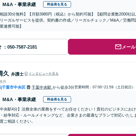
M&A・事業承継
料金表を見る
相談30分無料】【月額3980円（税込）から契約可能】【顧問企業数2000
リーガルサービスを提供。契約書の作成／リーガルチェック／M&A／労働問
業連携可能】
せ
メール
清久
弁護士
インタビューを見る
事務所
県
千葉市中央区
千葉中央駅
から徒歩3分
営業時間：07:00~21:59（土日祝日）
|
M&A・事業承継
料金表を見る
中央駅4分】法務全体の業務をすべてお任せください！貴社のビジネスにお
・紛争対応・ルールメイキングなど、企業さまの最適なプランで対応いたし
度ご相談ください。