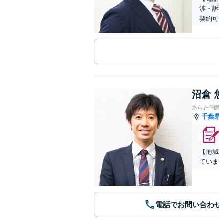
渉・訴
契約可
沼倉 
あらた国
千葉
【地域
ていま
電話でお問い合わ