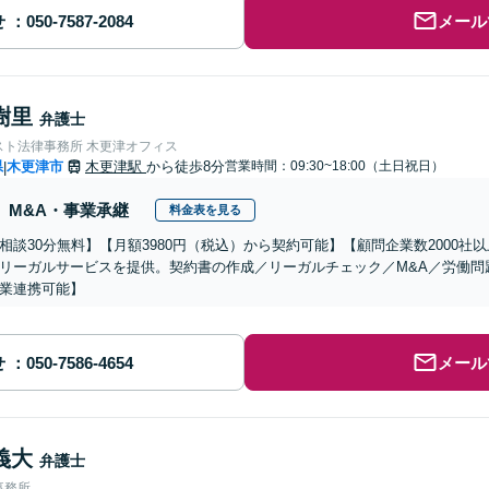
せ
メール
樹里
弁護士
スト法律事務所 木更津オフィス
県
木更津市
木更津駅
から徒歩8分
営業時間：09:30~18:00（土日祝日）
|
M&A・事業承継
料金表を見る
相談30分無料】【月額3980円（税込）から契約可能】【顧問企業数2000
リーガルサービスを提供。契約書の作成／リーガルチェック／M&A／労働問
業連携可能】
せ
メール
義大
弁護士
事務所