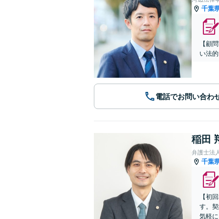
千葉
【顧問
い法的
電話でお問い合わ
稲田 
弁護士法
千葉
【初回
す。契
気軽に