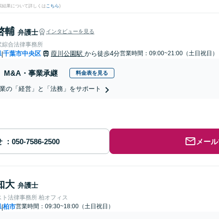
検索結果について詳しくは
こちら
)
啓輔
弁護士
インタビューを見る
沢綜合法律事務所
県
千葉市中央区
葭川公園駅
から徒歩4分
営業時間：09:00~21:00（土日祝日）
|
M&A・事業承継
料金表を見る
業の「経営」と「法務」をサポート
せ
メール
知大
弁護士
スト法律事務所 柏オフィス
県
柏市
営業時間：09:30~18:00（土日祝日）
|