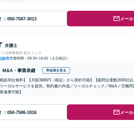
せ
メール
了
弁護士
スト法律事務所 柏オフィス
県
柏市
営業時間：09:30~18:00（土日祝日）
|
M&A・事業承継
料金表を見る
相談30分無料】【月額3980円（税込）から契約可能】【顧問企業数2000
リーガルサービスを提供。契約書の作成／リーガルチェック／M&A／労働問
業連携可能】
せ
メール