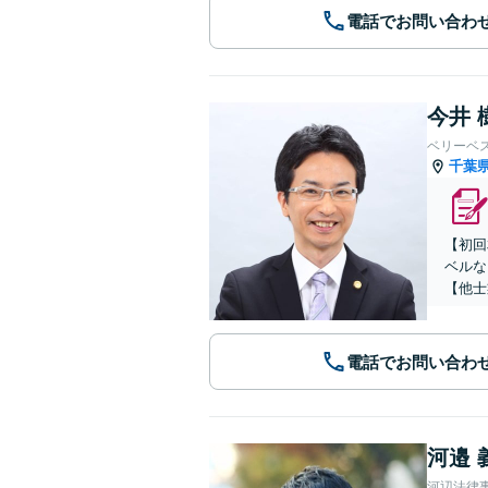
電話でお問い合わ
今井 
ベリーベ
千葉
【初回
ベルな
【他士
電話でお問い合わ
河邉 
河辺法律