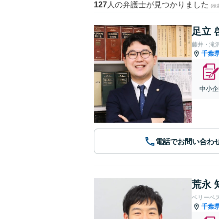
127
人の弁護士が見つかりました
(
足立 
藤井・滝
千葉
中小企
電話でお問い合わ
荒永 
ベリーベ
千葉