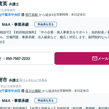
貴英
弁護士
合法律事務所
県
千葉市中央区
県庁前駅
から徒歩1分
営業時間：本日定休日
|
M&A・事業承継
料金表を見る
相談可】【初回相談無料】「中小企業・個人事業主をサポート」知的財産／
ル、労働問題、事業承継、法人破産など、幅広く対応します。顧問契約なら
分】
せ
メール
樹市
弁護士
インタビューを見る
ア総合法律事務所
県
千葉市中央区
葭川公園駅
から徒歩5分
営業時間：本日定休日
|
M&A・事業承継
料金表を見る
面談OK│初回無料】【弁理士資格あり】知的財産（特許権・商標権・著作権