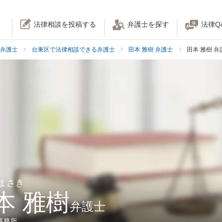
法律相談を投稿する
弁護士を探す
法律Q
弁護士
台東区で法律相談できる弁護士
田本 雅樹 弁護士
田本 雅樹 
 まさき
本 雅樹
弁護士
事務所