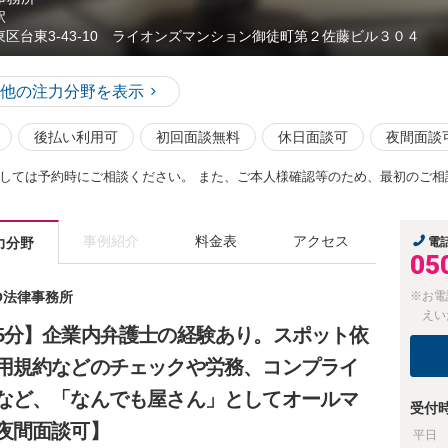
駅
東区台東3-43-10 ライオンズマンション御徒町第２佐藤ビル３０４
他の注力分野を表示
後払い利用可
初回面談無料
休日面談可
夜間面談
しては予約時にご相談ください。 また、ご本人様確認等のため、最初のご相
事例紹介
料金表
アクセス
力分野
電
05
TO法律事務所
※お電
えい
5分】企業内弁護士の経験あり。スポット依
用規約などのチェックや労務、コンプライ
など、「なんでも屋さん」としてオールマ
受付
夜間面談可】
平日