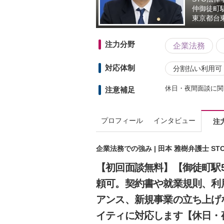
仲御徒町
東京都
台
注力分野
企業法務
対応体制
分割払い利用可
休日・夜間面談に関
注意補足
プロフィール
インタビュー
注
企業法務での強み | 田本 雅樹弁護士 S
【初回面談無料】【御徒町駅
頼可。契約書や就業規則、利
アンス、新規事業の立ち上げ
イティに対応します【休日・