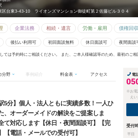
駅
東区台東3-43-10 ライオンズマンション御徒町第２佐藤ビル３０４
理
企業法務
相続・遺言
労働・雇用
債権回
後払い利用可
初回面談無料
休日面談可
夜間面談
しては予約時にご相談ください。 また、ご本人様確認等のため、最初のご相
力分野
事例紹介
料金表
アクセス
電
05
※お電
えい
駅5分】個人・法人ともに実績多数！一人ひ
た、オーダーメイドの解決をご提案しま
全て対応します【休日・夜間面談可】【完
受付
】【電話・メールでの受付可】
平日