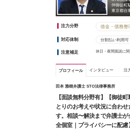
仲御徒町
東京都
台
注力分野
借金・債務整
対応体制
分割払い利用可
休日・夜間面談に関
注意補足
インタビュー
注
プロフィール
田本 雅樹弁護士 STO法律事務所
【面談無料分野有】【御徒町
とりのお考えや状況に合わせ
す。相談〜解決まで弁護士が
全個室｜プライバシーに配慮