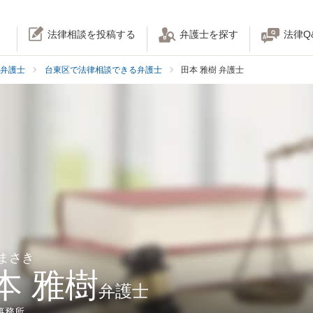
法律相談を投稿する
弁護士を探す
法律Q
弁護士
台東区で法律相談できる弁護士
田本 雅樹 弁護士
 まさき
本 雅樹
弁護士
事務所