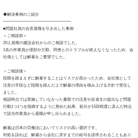
◆解決事例のご紹介
━━━━━━━━━━━━━━━━━
■問題社員の合意退職を引き出した事例
＜ご相談前＞
20人規模の建設会社からのご相談でした。
1名の作業員が遅刻や欠勤、同僚とのトラブルが絶えなくなったため、会
社側としては解雇をご要望でした。
＜ご相談後＞
段階を踏まえずに解雇することはリスクが高かったため、会社側として
注意の手段など段階を踏んだ上で解雇の理由を積み上げる方針で受任し
ました。
相談時点では実施していなかった書面での注意や反省文の提出など問題
行動1つ1つを指摘するように努めた結果、処分が15回程度に及んだ時点
で該当作業員から退職が申し出られました。
解雇は日本の労働法においてリスクの高い選択です。
対処を誤れば、解雇から会社に戻すまでの給与を請求されることもあり