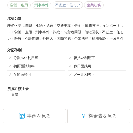
労働・雇用
刑事事件
不動産・住まい
企業法務
取扱分野
離婚・男女問題
相続・遺言
交通事故
借金・債務整理
インターネッ
ト
労働・雇用
刑事事件
詐欺・消費者問題
債権回収
不動産・住ま
い
医療・介護問題
外国人・国際問題
企業法務
税務訴訟
行政事件
対応体制
分割払い利用可
後払い利用可
初回面談無料
休日面談可
夜間面談可
メール相談可
所属弁護士会
千葉県
￥
事例を見る
料金表を見る