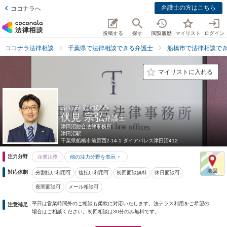
弁護士の方はこちら
ココナラへ
投稿する
探す
閲覧履歴
マイリスト
ログイン
ココナラ法律相談
千葉県で法律相談できる弁護士
船橋市で法律相談で
マイリストに入れる
ふしみ むねひろ
伏見 宗弘
弁護士
津田沼総合法律事務所
津田沼駅
千葉県
船橋市前原西2-14-1 ダイアパレス津田沼412
注力分野
企業法務
他の注力分野を表示
対応体制
分割払い利用可
後払い利用可
初回面談無料
休日面談可
夜間面談可
メール相談可
平日は営業時間外のご相談も柔軟に対応いたします。法テラス利用をご希望の
注意補足
場合はご相談ください。初回相談は30分のみ無料です。