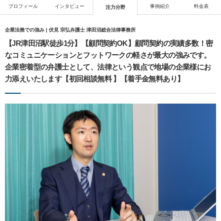
プロフィール
インタビュー
事例紹介
料金表
注力分野
企業法務での強み | 伏見 宗弘弁護士 津田沼総合法律事務所
【JR津田沼駅徒歩1分】【顧問契約OK】顧問契約の実績多数！密
なコミュニケーションとフットワークの軽さが最大の強みです。
企業密着型の弁護士として、法律という観点で地場の企業様にお
力添えいたします【初回相談無料 】【着手金無料あり】